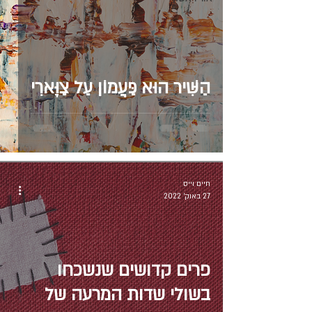
הַשִּׁיר הוּא פַּעֲמוֹן עַל צַוָּארִי
חיים וייס
27 באוק׳ 2022
פרים קדושים שנשכחו
בשולי שדות המרעה של