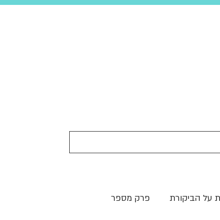
ת על הביקורת
פרק מספר