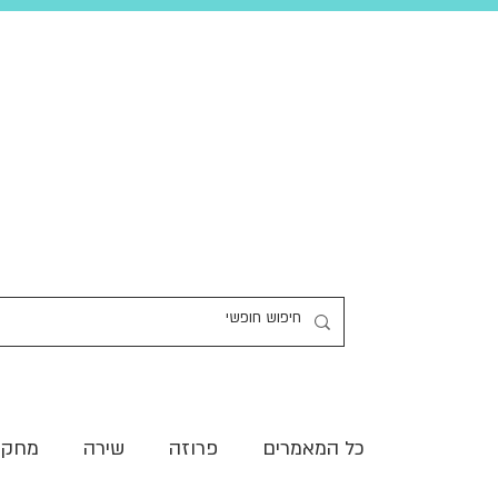
כל המאמרים
פרוזה
שירה
מחקר