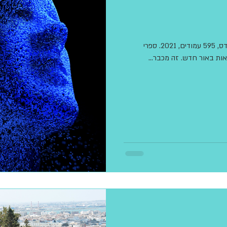
הלשון נושלה, שמעון אדף, עורך: יגאל שוורץ, פרדס, 595 עמודים, 2021. ספרי
ות באור חדש. זה מכבר...