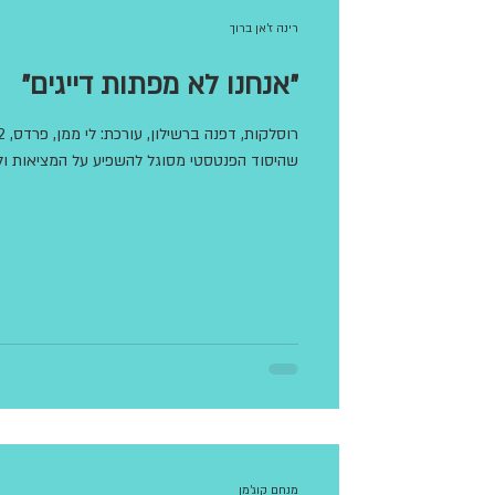
רינה ז'אן ברוך
״אנחנו לא מפתות דייגים״
שהיסוד הפנטסטי מסוגל להשפיע על המציאות ולח
מנחם קוג'מן