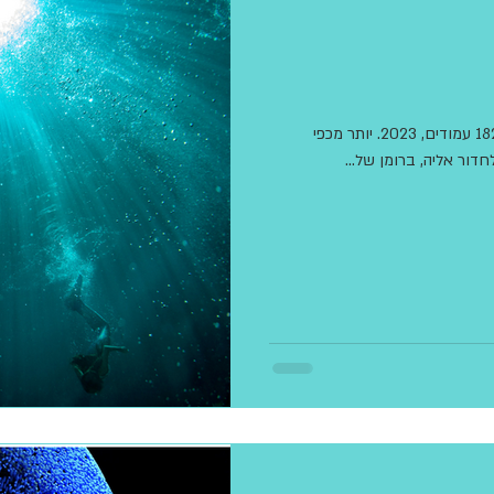
רוסלקות, דפנה ברשילון, עורכת: לי ממן, פרדס, 182 עמודים, 2023. יותר מכפי
דור אליה, ברומן של...