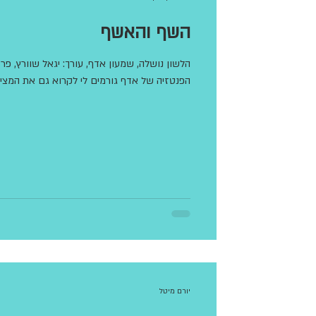
השף והאשף
הפנטזיה של אדף גורמים לי לקרוא גם את המציא
יורם מיטל