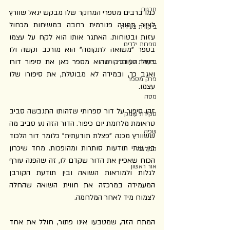
תרגום
כמו ברבים מספרי המחקר שלו מבקש יגאל שוורץ 
לצייר תמונה פנורמית רחבה במשיחות מכחול 
ביקורת צעירה
עזות ובטוחות. האתגר אותו הוא לקח על עצמו 
ספרות ילדים
בספר "משואה לתקומה" הוא מורכב וקשה ולו 
בשל העובדה שהוא מספר כאן את סיפור דורו 
ביקורת על הביקורת
ואגב כך, ובמידה לא מבוטלת, את סיפורו שלו 
פרק מספר
עצמו.
מסה
זהו סיפור על דור ספרותי שזהותו התגבשה סביב 
סקירת עומק
טראומת מלחמת יום כיפור. הדור הזה נע סביב מה 
שפה
ששוורץ מכנה "פצלת תודעתית" כלומר דור הלכוד 
בין שתי תודעות סותרות ומהופכות. מחד שיכרון 
המלצה
הכוח שאפיין את הדור שקדם לו, זה שהפנה עורף 
אור ראשון
לגלות ולמוראות השואה ובין תודעת הקורבן 
המעמידה במרכזה את חווית השואה שהחלה 
לצמוח מיד לאחר המלחמה.
המתח הזה, שמטבעו אינו פתור, חולל את אחד 