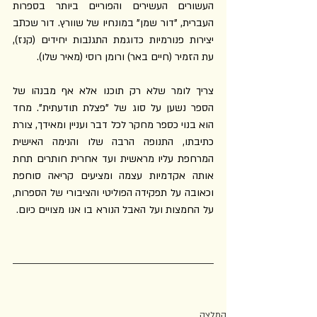
העשורים העשירים והפוריים ביותר בספרות 
העברית, "דור שמן" במונחיו של שוורץ. דור שכתב 
יצירות פנורמיות כדוגמת התגנבות יחידים (קנז), 
עת הזמיר (חיים באר) ורומן רוסי (מאיר שלו).
צריך לומר שלא רק תוכנו אלא אף מבנהו של 
הספר נשען על סוג של "פצלת תודעתית". מחד 
הוא בנוי כספר מחקר לכל דבר ועניין ומאידך, צורת 
כתיבתו, התנופה הרבה שלו והנימה האישית 
המרחפת עליו מראשית ועד אחרית חותרים תחת 
אותה אקדמיות עצמה ומציעים קריאה סוחפת 
וכאובה על תפקידה הפוליטי והציבורי של הספרות, 
על החמצות ועל האבל הנורא בו אנו מצויים כיום.  
המלצה