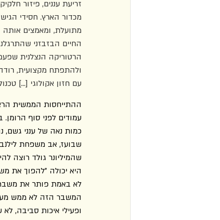
זריעת עננים, פיזור חלקי
מכדור הארץ. חסידי הגישה
מתועלת, ומאמצים אותה 
החיים הבזבזני שהתרגלנו
הרטוריקה הנצלנית שפעמי
ולהתפתח מקצועית, רודה
עם חזון אקולוגי […] טכנולוג
ההתייחסות הממשית הראש
עמודים לפני סוף הרומן.
כמות נאה של ענני גשם, 
שבועז, אב משפחת לילנב
שהמיליונר גולד רוצה להיפ
לא באמת פותר את משבר הא
המשבר הזה לא ממש מעניי