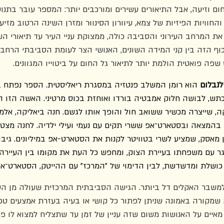
חום וזיעה, אבל התיאורים עשירים ומורכבים יותר: המספר עובר בתנו
חוויות הפיזיות של צמא, עיוורון הסינווּר ומזרן השינה הרטוב מזיע
ת המרחב העירוני והסביבה כולה, ממצוקת עניי העיר עד תיאורי ה
ף הזה בין קני המידה השונים, האנושי הצר לעומת הסביבתי הרחב, 
פה פואטית הולמת יותר לתיאור גל החום על ביטוייו המגוונים.
לנבלום
 הוא רומן המשלב פנטזיה במסגרת ריאליסטית. הספר נפתח ב
ש, לבושה חלוק אמבטיה בורדו ואוחזת בכוס מרטיני. האשה הזו היא
קה, שייצרה מכשיר ששואב חול והופך אותו לגשם. חנה ביאליקה, אלמ
בהמצאה ובסטארט־אפ ששרי תקים עם נעמי ועילי ילדיה. לחנה מצטרף
ון מאסק, שמציע לשרי בטוויטר לקנות את הסטארט-אפ במיליונים. גיבו
שגר עם משפחתו בעיירת הצוק, ומחפש כל העת את מקומו בין העיירה
שלת ומדשדשת, לבין הדימוי של "המרכז" עם ההייטק, הסטארט־אפי
משבר האקלים דל ביותר. הגישה הסביבתית המרכזית שעולה מן הספ
ה שמקורה באמונה שניתן לפתור כל קושי או בעיה בעזרת אמצעים טכנול
יים על האנושות משום שזה עניין של זמן עד שתצליח למצוא לו פתר