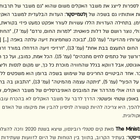
לספרות לייצג את משבר האקלים משום שהוא "גם משבר של תרבות, ול
את אותותיו גם בשפה של 
וֶלטמייסטֶר
: העדות הבלעדית למשבר האקל
זמן. בתחילה העדויות הללו עשויות לעורר אפקט כמעט פיזי בקוראת,
עמודים של שימוש היפרבולי, נוצר רוש
לגב" (עמ' 9), "חפף את שערותיו מהזיעה" (עמ' 10), "נבוכה כשחמיצות זיעה ע
[חולצה] דבוקה לחזהו ברורשך של כתמים לחים מתכהים" (עמ' 15). הכל אמת,
גוסט, אבל דווקא בגלל שהחוויה מוכרת כל כך, יש מקום לנסות ולי
אחד הביטויים החריגים של שימוש בשפה ברומן הוא משפטים ללא נ
הזה אולי מהדהד את המובנים האוניברסליים של משבר האקלים, אב
ופן שטחי ופשטני: 
הדרך לדבר על משבר האקלים לא בהכרח עובר
להפך, היא צריכה להיות קשורה לניסיון להבין את מיקומו של האדם 
ולוגית. 
The Minist
 מאת קים סטנלי רובינסון, ש
ייסטֶר
: בעתיד הקרוב, בתווך בין הנוחות של היום לזוועות שעתידות ל