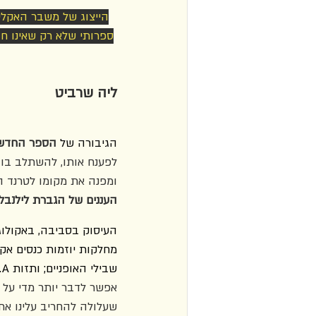
הייצוג של משבר האקלים
ספרותי שלא רק שאינו ח
ליה שרביט
הגיבורה של 
הספר החדש 
לפענח אותו, להשתלב בו,
ומפנה את מקומו לטרנד ה
העננים של הגברת לילנבל
העיסוק בסביבה, באקולוגי
מחלקות יוזמות כנסים אק
שבילי האופניים; ותזות M.A.
אפשר לדבר יותר מדי על 
שעלולה להחריב עלינו את עו