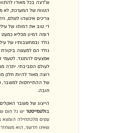
ש"רצה בכל מאודו להתווכ
הטווח של המערכת, לא מוד
צריכים איכשהו לשלם, וזה
די טוב את דמותו של עילי,
דומה דמיון מפליא כמעט 
גולד ובמחשבותיו של עילי
גולד הם למעשה ביקורת ע
אמצעים להתנגד. לטעמי הנ
לעולם הסביבתי. יתרה מכ
רוצה מאוד להיות חלק מה
של ההתייחסות למשבר, של
חובה.
הייצוג של משבר האקלים ב
ב
ולטמייסטר
 יש גל חום ש
עננים מלכתחילה הומצא ב
שאינו חדשני, הוא משחז