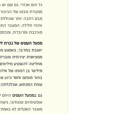
גל חום אכזרי. גם שם יש 
מנקודת מבטו של הגיבור וה
מבט רחבה יותר שכוללת א
וחוזר חלילה. המעבר התכו
מורכבת ומרובדת, ומבסס ש
מפעל העננים של גברת לי
יושבת במדבר, באמצע מכת
ממציאנית יצירתית ומברי
מחליטה להשקיע מיליונים 
מיליונר בן דמותו של איל
בחור מופנם וחסר כיוון 
שפת המכתש, שכלכלתה כו
גם ב
מפעל העננים
 היחס ל
אופטימיזם טכנולוגי, גיש
משבר האקלים לא באמת מא