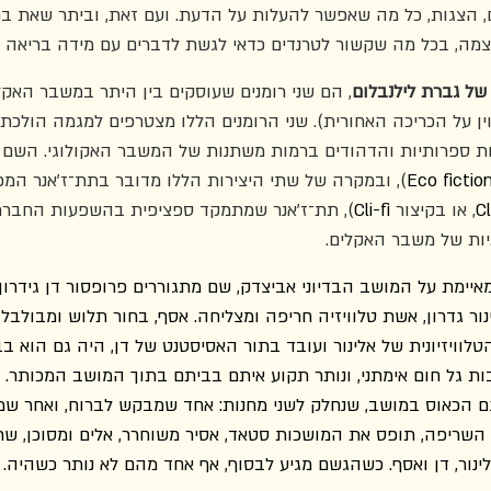
ים, הצגות, כל מה שאפשר להעלות על הדעת. ועם זאת, וביתר שאת 
מה, בכל מה שקשור לטרנדים כדאי לגשת לדברים עם מידה בריאה ש
של גברת לילנבלום
, הם שני רומנים שעוסקים בין היתר במשבר האקל
ין על הכריכה האחורית). שני הרומנים הללו מצטרפים למגמה הולכת 
ות ספרותיות והדהודים ברמות משתנות של המשבר האקולוגי. השם 
Eco fictio
), ובמקרה של שתי היצירות הללו מדובר בתת־ז'אנר המכו
C
, או בקיצור 
Cli-fi
), תת־ז'אנר שמתמקד ספציפית בהשפעות החברתיו
תיות של משבר האקלים.
יימת על המושב הבדיוני אביצדק, שם מתגוררים פרופסור דן גידרון, 
נור גדרון, אשת טלוויזיה חריפה ומצליחה. אסף, בחור תלוש ומבולב
לוויזיונית של אלינור ועובד בתור האסיסטנט של דן, היה גם הוא ב
 גל חום אימתני, ונותר תקוע איתם בביתם בתוך המושב המכותר.
 הכאוס במושב, שנחלק לשני מחנות: אחד שמבקש לברוח, ואחר שמ
השריפה,
תופס את המושכות סטאד, אסיר משוחרר, אלים ומסוכן, ש
לינור, דן ואסף. כשהגשם מגיע לבסוף, אף אחד מהם לא נותר כשהיה.