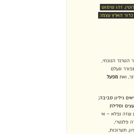
טין. זהו שימוש 
דור הארץ עצמו: 
הטרנד הנוכחי, 
ורר ונעלם 
נר, ואת 
מפעל 
ם גיליון סביבה; 
צים וסלילת 
ת שזה נפלא – אי 
 פלנטרי, 
ון, תערוכות, 