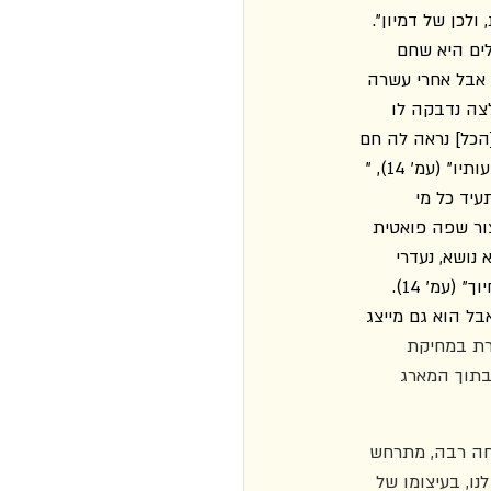
כן של דמיון". 
ים היא שחם 
 אבל אחרי עשרה 
ם של דלות פואטית: "למרות החום, נרדם" (עמ' 7), "החולצה נדבקה לו 
לתה באפה […] [הכל] נראה לה חם 
מידי, חם עד אי שפיות […] החום התעצם בבת אחת" (עמ' 13), "זרזיפי זיעה הזדחלו במורד זרועותיו" (עמ' 14), "
 כמובן, ועל כך תעיד כל מי 
צור שפה פואטית 
ושא, נעדרי 
סובייקט, כמו למשל "קרס על הפוף" (עמ' 5), "ניתקה עצמה מהמיטה" (עמ' 13), "התבונן בה בחיוך" (עמ' 14). 
ל הוא גם מייצג 
ת במחיקת 
בתוך המארג 
יצא בשנת 2020 וזכה להצלחה רבה, מתרחש 
נו, בעיצומו של 