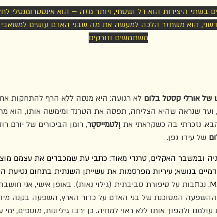
 בשתי היצירות הוא דל ושטחי, ויותר מזה – הוא אינסטרומנטלי לחלו
דשני, הוא משחזר הלכה למעשה את מה שבני האדם עושים למשאבי כ
משתמשים וזורקים
של אורלי קסטל בלום
 לא רגועה: היא מנסה ללא הרף להתחקות אחר 
 ועד שנראה שהיא הצליחה, תפסה את הטרנד ומימשה אותו, הוא מתפ
בא. נזכרתי בה כשקראתי את 
וֶלטמייסטֶר
, רומן הביכורים של יורם רוז
ום
 של עידו גפן.
ה ובמשבר האקלים, טרנדי מאוד: כתבי עת שמכבדים את עצמם מוציאי
דמיים בנושא; עיריות מפרסמות את עשייתן השנתית בתחום נטיעת הע
 נכתבות על סיפורת סביבתית (גילוי נאות). באופן אישי, אני חושב
ההשפעה המסוכנת של בני האדם על כדור הארץ, השפעה בקנה מידה
למנו ולהפוך אותו ללא ראוי למחיה. כן ירבו גיליונות, מוספים, ימי עי