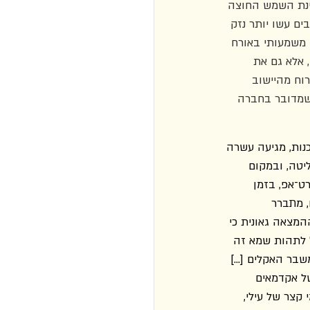
רינת השמש החוצה 
ים עשו יותר נזק 
משמעותי באורח 
 אלא גם את 
וח מהיישוב 
שמדובר בחברה 
ות, מגיעה עשרה 
יטה, ובמקום 
ט־אפ, בזמן 
 מתברר 
המצאה גאונית כי 
בלית לבעיה לוקאלית" (עמ' 320). עילי מתחיל לתהות שמא זה 
משבר האקלים […] 
ל אקדמאים 
וג פנימי קצר של עילי, 