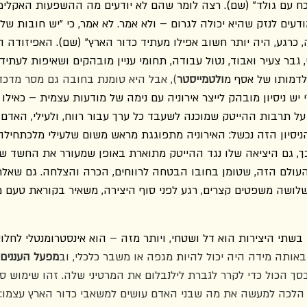
ח עם גולד" (שם). רצה לומר שהם לא יודעים מה ההשפעות האקלימי
עים לנזק שהיא יכולה לגרום – ולא אמר. לא אמר, כי "יש חובות של 
, כרגע, היה יותר חשוב אפילו מעתיד כדור הארץ" (שם). האפיזודה 
 גבר צעיר ואבוד, נטול עבודה, תחומי עניין מובהקים ושאיפות לעתיד 
לדמותו של אסף מ
ולטמייסטר
), אבל היא טומנת בחובה גם מסר מדכדך
 יש ניסיון מובהק לייצר אירוניה עם נימה של מודעות עצמית – כאילו
ל תרבות ההייטק שמוכנה לשעבד כל ערך עבור רווח, ולעילי, האדם 
יסיון הזה נכשל: האירוניה מתפוגגת מראש משום שלעילי מלכתחילה 
ך, גם היציאה שלו נגד ההייטק מתוארת באופן שמעורר את החשד ש
עולם הזה, שטומן בחובו הבטחה לרווחים, הכרה והצלחה. גם שאלת
ושה משפטים קצרים, רגע לפני סוף היצירה, משאיר בקוראת טעם מר
שתי היצירות הוא דל ושטחי, ויותר מזה – הוא אינסטרומנטלי לחלוטי
באותה מידה היה יכול להיות מגפה או משבר כלכלי, וב
מפעל העננים
סך הכול כדי לקרר לגברת לילנבלום את המרטיני שלה. זהו שימוש ס
ר הלכה למעשה את מה שבני האדם עושים למשאבי כדור הארץ עצמו: