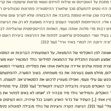
קי מתכת על האוקיינוס או שילוח לוויינים נושאי מראות שישקפו את ק
 הזו נוטים להתעלם מכך שלאורך ההיסטוריה פתרונות טכנולוגיים רב
בחיבה שכן שהיא טומנת בחובה את ההבטחה שלא לערוך שום שינוי 
 אליו. ההתייחסות למכשיר העננים ביצירה מאמצת לא רק את הגישה,
ם רבות מדי מלווה אותה: נעמי, האחות ההייטקיסטית שהצליחה לבר
 בעילי ושרי המעופפים ש"חשוב לפתוח את ההרצאה ביצירת רושם 
יה ירוקה זה לגמרי באזז וורד" (עמ' 212). 
ונה לפן האקלימי של ההמצאה, על השפעותיה הברוכות או המסוכנ
 באמצע תצוגת התכלית של ההמצאה למיליונר גולד המכשיר יוצא משל
נוצרת סופת שלגים אדירה שכולאת אותו ואת פמלייתו במשרדי הסטאר
לום, מחלץ משם בעורמה את בני משפחתו. בשוך הסערה, להפתעתם,
גש עם עילי ונעמי, ואפילו מעוניין לרכוש את הסטארט־אפ. לטענתו, ה
היא יכולה "להפוך את משבר האקלים מבעיה גלו
קלים, והמיליונר גולד מיד מבהיר לו: "אנחנו לא באים לפתור את 
ן אותי […] העתיד של כדור הארץ, חשוב ככל שיהיה, הוא העיסוק ש
ופעילי איכות סביבה, לא שלי" (עמ' 321). הגישה הקרה והצינית של גולד מובילה למונול