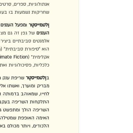
אנתולוגיות, ספרים, סרט
שחריקות נשמעות בו בעוצ
וֶלטמייסטֶר
 ו
מפעל העננים 
העננים
 של גפן זה גם מצו
אלמנטים סביבתיים ביציר
הוא "סיפורת סביבתית" (
n
אקלימית" (
limate Fiction
כלכליות, פסיכולוגיות וא
ב
וֶלטמייסטֶר 
שריפת ענק מא
מבריק ומוערך, ואשתו אלי
לחייו, שמאוהב בדמותה הט
התלקחות השריפה בעקבות
השריפה הולך ומתפשט גם
האימה האופפת שמטילה 
הלכודים, ויותר מכולם בא