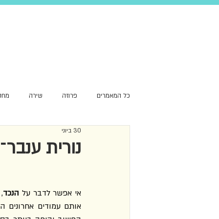
כל המאמרים
פרוזה
שירה
מחק
30 ביוני
סקירת עומק
שפה
המלצה
נורית ענבר־ו
אי אפשר לדבר על 
הנכד
,