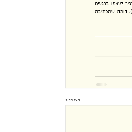
אהבת האינסוף, שזה אותו דבר. בלי האהבה הזאת זה רק צלילים, לא מוזיקה. [...] והוא מזכיר לעצמו ברגעים 
האלה, כמה פעמים ביום, שהוא מצוי בתוך אינסוף ושאינסוף מצוי גם בתוכו" (עמ' 152-151). דומה שהכתיבה 
הצג הכול