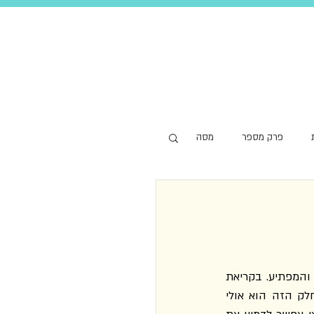
פרק מספר
מסה
ספרו האחרון של דרור בורשטיין, בלי לדבר על חלקו האחרון, הקצר והמפתיע. בקריאת 
אותם עמודים אחרונים ההרגשה היא של תוספת שלא בהכרח תוכננה מראש, ובו־זמנית החלק הזה הוא אולי 