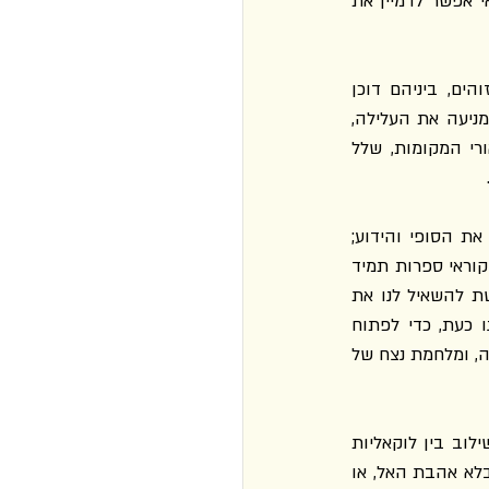
החשוב והיפה ביותר בספר, זה שהעלילה כולה מובילה אליו כפי שהלילה מוביל אל היום, ואי אפשר לדמיין את 
עלילתו של הספר מתארת מסע רגלי של בן מבוגר ואביו הזקן בין אתרים תל־אביבים מזוהים, ביניהם דוכן 
סביח/פלאפל ופסנתר מכוסה מדבקות ב"כיכר אלף החטופים". לידת נכדו הראשון של הבן, המניעה את העלילה, 
מעלה את השאלה איך אפשר להביא כעת תינוק למדינה "מוכת אסונות ומכת אסונות". תיאורי המקומות, שלל 
נדמה שזו יצירה המבקשת למלא שני תפקידים משלימים ביחס לקהל הקוראים שלה: לתאר את הסופי והידוע; 
ולהזכיר את הממד האינסופי, הפלאי והלא צפוי. מצד אחד, היא מעמידה תיאור נוקב של היש. קוראי ספרות תמיד 
זקוקים לטקסטים שמנסחים ולוכדים עבורם את רוח המקום והתקופה. מצד אחר, היא מבקשת להשאיל לנו את 
יכולתו של הסופר לדמיין עבורנו מציאות חלופית, עתיד שונה לחלוטין מזה שעולה בדמיוננו כעת, כדי לפתוח 
אופקי מחשבה שנסגרו ולהזכיר לנו שתנועתה של ההיסטוריה לעולם אינה ידועה מראש במלואה, ומלחמת נצח של 
המוזיקה מופיעה בסיום כשפה החוצה מרחקים כמו רשת ענפה של רכבות, שפה שיש בה שילוב בין לוקאליות 
לאוניברסליות. "כששאלו אותו על כך פעם בטלוויזיה המצרית ענה שאי אפשר לעשות מוזיקה בלא אהבת האל, או 