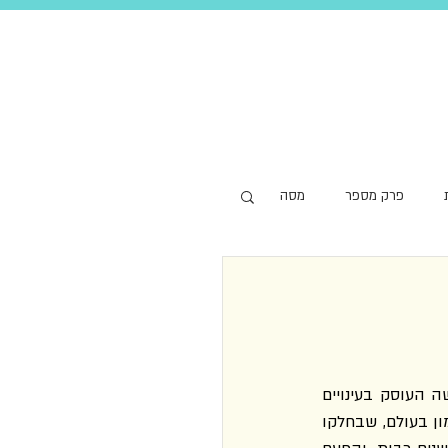
פרק מספר
מסה
שבתי לקרוא השנה בספר הדק, הקטן, והכבד מנשוא של אמרי. זכרתי היטב את הפרק הקשה העוסק בעינויים 
("מי שעוּנה, שוב לא ירגיש לעולם כבן־בית בעולם. את חרפת ההשמדה אי אפשר למחות. האמון בעולם, שבחלקו 