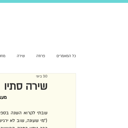
כל המאמרים
פרוזה
שירה
מחק
30 ביוני
סקירת עומק
שפה
המלצה
שירה סתיו
מעב