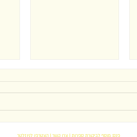
יובל או
נעמה ישראלי
פנס: מוסף לביקורת ספרות
|
צרו קשר
|
הצטרפו לניוזלטר