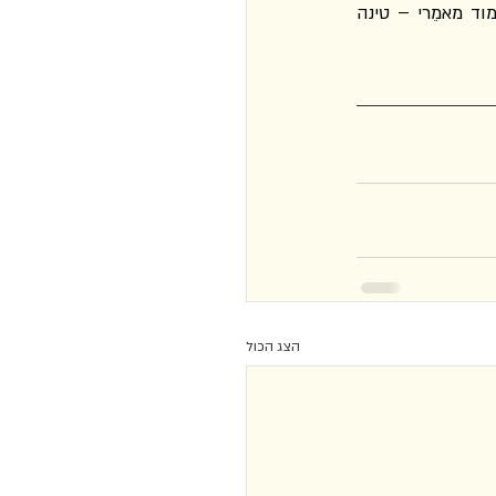
פשעו". בזמננו שלנו, זמן שבו פושעים כה רבים אינם משלמים מחיר על רשעתם, יש מה ללמוד מאמֵרי – טינה 
הצג הכול