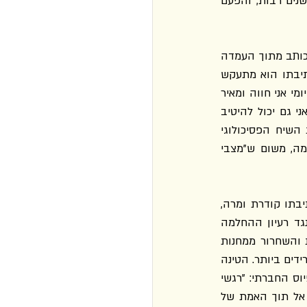
כבר נותץ במכה הראשונה אבל בעינויים קרס לבסוף כל כולו, לא ישוב עוד"), שקראתי לפני שנים רבות, והפעם 
אמרי, אינטלקטואל יהודי (מצד אביו) שעונה בידי הגסטאפו ושרד את אושוויץ ואת ברגן בלזן, כותב מתוך העמדה 
הפרדוקסלית של מי שכבר איבד את אמונו בעולם (ואם כך – לשם מה, בעצם, לכתוב?). בכתיבתו הוא מתעקש 
להתבטא מתוך עמדה של קורבן, מתוך מצב התבוסה, על משמעות הדבר שנעשה לו ובו: "בקיומי אני חווה ומאיר 
מציאות היסטורית של תקופתי, ומאחר שהתנסיתי בה בצורה עמוקה יותר מרוב בני מוצאי, אני גם יכול להיטיב 
מהם להבהירה". לקראת סוף הספר הוא חורץ: "איני סובל מטראומה", ומסלק מעל פניו את השיח הפסיכולוגי 
הרחמני, הפטרוני, המעמעם את ההקשר המציאותי, הפוליטי, של העוולה: לא, זו אינה טראומה, משום ש"מצבי 
אמרי אינו מציע את אור האנושיות של פרימו לוי או את החמלה הקורנת של אתי הילסום. כתיבתו קודרת ומרה, 
קשה, מכאיבה ומוקיעה. הפרק החזק והנוקב בספרו עוסק ברגש הטינה, ובו הוא מוחה כנגד רעיון ההחלמה 
והסליחה, ומתנגד בכל ליבו לגלגלי "הזמן הטבעי" שאמורים להמציא ארוכה. והרי ההישרדות והשחרור ממחנות 
המוות לא מנעו ממנו לראות כיצד הגרמנים עולים ופורחים גם לאחר שביצעו את הפשעים המחרידים ביותר. הטינה 
איננה חולשת אופי, אלא ההפך הגמור: מתכון לעשיית צדק, למניעת הטשטוש המוסרי של הפיוס החברתי: "רגשי 
הטינה שלי קיימים כדי להפוך את הפשע לממשות מוסרית לגבי הפושע, כדי שיישאב בכוח אל תוך האמת של 