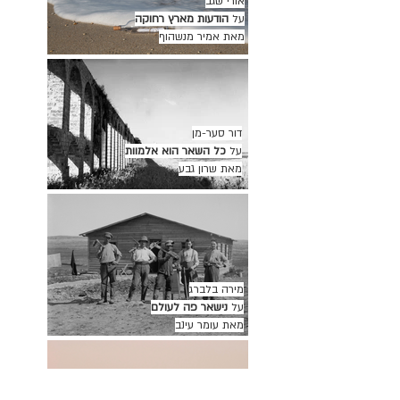
אורי שגב
על
הודעות מארץ רחוקה
מאת אמיר מנשהוף
דור סער-מן
על
כל השאר הוא אלמוות
מאת שרון גבע
מירה בלברג
על
נישאר פה לעולם
מאת עומר עינב