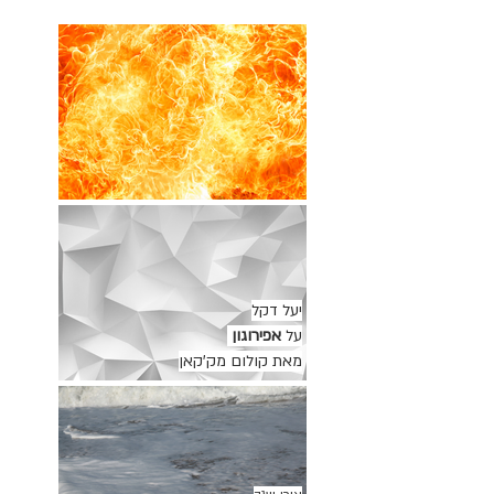
יעל דקל
על
אפירוגון
מאת קולום מק'קאן