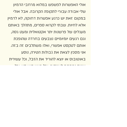
אולי האפשרות לפשפש במלוא מרחבי הדמיון 
שלי אבודה עבורי לתקופה הקרובה. אבל אולי 
במקום זאת יש כרגע אפשרות דחוקה, לא לדמיין 
אלא לחיות. שבתי לקרוא ספרים, מתהלך באותם 
מעגלים של פרשנות יתר אקטואלית ומעט גסה, 
וגם רגעים יומיומיים נצבעים בחרדה שהופכת 
אותם לטקסט אפשרי, ואלו משתלבים זה בזה. 
אני מסכין לצאת את גבולות הטירה, נוסע 
באוטובוס או יוצא להוריד את הזבל, וכל עשירית 
שנייה נמתחת לאינסוף, וכל רעש הוא קץ, וכל 
אדם הוא סכנה. ברגע הזה, כמעט תמיד אני 
מצליח להביט על עצמי מבחוץ, להרגיש שהשגתי 
את מבוקשי, ולחייך.
ד"ר אילאור פורת הוא חוקר ספרות, עורך 
ומתרגם, חבר מערכת בכתב-העת 
אודות
. 
תרגום