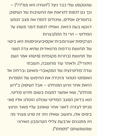
שהטקסט שלי כבר ניצל ("הטירה היא ממ"ד!") – 
וכך גם לנסות להראות את החשיבות של העיסוק 
בחומרים אפלים, שיכולים לנסח את מצב הנפש 
דווקא בעת הזאת. ואפילו לנסות לומר משהו על 
הפוליטי – הרי כל ההתבצרות 
הנרקיסית־אגורופובית־אקסיביציוניסטית היא ביטוי 
של תחושת נרדפות פרנואידית שהיא צדה השני 
של תחושת נבחרות מקופחת (מישהו אמר העם 
היהודי?). ולאחר עוד מחשבה, חשבתי 
שדה־פוליטיזציה של המקאברי והאיוֹם ובריחה אל 
האסתטי הטהור מזכירה את החיפוש של הספרות 
הזאת אחר הרוע המוחלט – אבל העיסוק ב"רוע 
מוחלט", שאי אפשר למצות בשום תירוץ פוליטי, 
הוא בדיוק המצב הפוליטי שכולנו הוטלנו אליו (אני 
מגייס לעזרה ז'אנר אחר שאהוב עליי מאוד ונחוץ 
בימים אלו, וחושב שאילו היה זה סרט מצויר פה 
היו מתנגנים ארבעת צלילי הטרומבון האירוני 
שמשמעותם "פספוס"). 