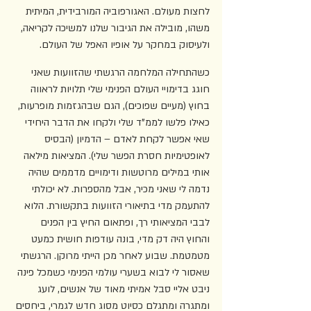
לחצות מעולם. האגורפוביה המורבידית, המיתית 
משהו, מובילה את הגיבור שלנו למשיכה לקריאה, 
ולעיסוק במחקר על אופיו האפל של העולם. 
כשהתחילה המלחמה הרגשתי שהזוועות שאני 
חוגג בדימויי העולם הפנימי שלי תלויות לראווה 
בחוץ (מעיים שפוכים), הגם שבהגזמות מופרעות, 
כאילו פלשו לממ"ד שלי ולקחו את הדבר היחידי 
שאי אפשר לקחת לאדם – הדמיון (הבסיס 
לאופטימיות חסרת הפשר שלי). המציאות מילאה 
אותי במילים מרוטשות ודימויים מדממים שהיה 
נדמה לי שאני מכיר, אבל מהספרות. לא יכולתי 
להתעמק מדי בתיאורי הזוועות בתקשורת. הלוא 
לבבי המציאותי רך, ופתאום החיץ בין הפנים 
והחוץ היה דק מדי, בונה עודפות חושית כמעט 
מטמטמת. שבוע לאחר מכן הייתי מרוקן. הרגשתי 
שאסור לי לבוא בשערי עולמי הפנימי כשמכל פינה 
ניבט אליי סבל אמיתי מאוד של אנשים, לועג 
ומתגרה ומתגלם כסיוט מסוג חדש לגמרי, ביחסים 