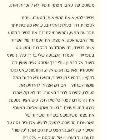
משונים של טאבו מפתה וניסיון לא להפרות אותו. 
ניסיתי למצוא את המוצא מן הטאבו. שבתי 
לספרות דרך פעולת התרגום, שהיא פסיבית יותר 
מקריאה ממש, והמשכתי לתרגם את הסיפור ההוא 
של לאבקראפט. אימצתי את העמדה של השריד 
אשר בטירה, זה שמתבצר בכל כוחו ומשוטט 
בספרייה – העמדה הקבועה שלי בדרך כלל. ניסיתי 
לשוב אל הדמיון שלי דרך אסתטיזציה שאין בה 
היסטוריה ואין בה אקטואליה. הזוועות שאני נהנה 
להקצין בדמיוני הן סיפור, והוא נורא פחות ממה 
שקורה בחוץ – אם רק אצליח להרחיק את 
העולם, להיכנס לחדר האטום. זה לא קל. אמרו 
את זה קודם לפניי: כל מילה וכל סיטואציה נטענת 
כרגע במשמעויות חדשות ואקטואליות. מצאתי 
את עצמי משתעשע בשחור משחור של 
האפשרות ההפוכה. למשל, להציע אלגוריה גסה על 
הסיפור של לאבקראפט שתדגים את ה"פלישה" 
הזאת של העכשיו אל הטקסט – אלגוריה 