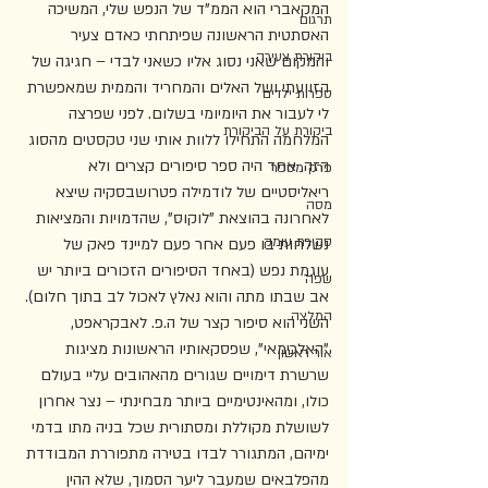
המקאברי הוא הממ"ד של הנפש שלי, המשיכה 
תרגום
האסתטית הראשונה שפיתחתי כאדם צעיר 
ביקורת צעירה
והמקום שאני נסוג אליו כשאני לבדי – חגיגה של 
הזוועתי ושל האלים והמחריד והממית שמאפשרת 
ספרות ילדים
לי לעבור את היומיומי בשלום. לפני שפרצה 
ביקורת על הביקורת
המלחמה התחילו ללוות אותי שני טקסטים מהסוג 
הזה. אחד היה ספר סיפורים קצרים ולא 
פרק מספר
ריאליסטיים של לודמילה פטרושבסקיה שיצא 
מסה
לאחרונה בהוצאת "לוקוס", שהדמויות והמציאות 
סקירת עומק
נשלחות בו פעם אחר פעם למיינד פאק של 
עוגמת נפש (באחד הסיפורים הזכורים ביותר יש 
שפה
אב שבתו מתה והוא נאלץ לאכול לב בתוך חלום). 
המלצה
השני הוא סיפור קצר של ה.פ. לאבקראפט, 
"האלכימאי", שפסקאותיו הראשונות מציגות 
אור ראשון
שרשרת דימויים שגורים מהאהובים עליי בעולם 
כולו, ומהאינטימיים ביותר מבחינתי – נצר אחרון 
לשושלת מקוללת ומסתורית שכל בניה מתו בדמי 
ימיהם, המתגורר לבדו בטירה מתפוררת המבודדת 
מהפלבאים שמעבר ליער הסמוך, שלא ההין 