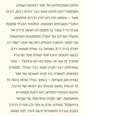
היחס האמביוולנטי אל ספר החכמה העתיק 
והמסתורי הזה מלווה אותו כבר דורות רבים, רבים 
מאד – וכפשע היה בינו לבין הדרתו מהקאנון 
התנכ"י והשכחתו המכוונת. התלמוד הבבלי (מסכת 
שבת דף ל עמוד ב) מספק לנו הצצה נדירה אל 
שיקולי העריכה של התנ"ך והסתננותו הערמומית 
של הספר החתרני והנפלא הזה אל תוכו: "אמר רב 
יהודה בריה דרב שמואל בר שילת משמיה דרב: 
בקשו חכמים לגנוז ספר קהלת מפני שדבריו 
סותרין זה את זה. ומפני מה לא גנזוהו? – מפני 
שתחילתו דברי תורה וסופו דברי תורה". הסתירה 
הפנימית, לכאורה, בין תכניו השונים של ספר 
קהלת אכן מעניינת – בעיקר בגלל שהיא בוטה כל 
כך ונראית כמעט מכוונת. גם דמותו של הדובר, 
הרהוט והפיוטי להפליא, היא דמות מסתורית 
ומתעתעת. "אֲנִי קֹהֶלֶת הָיִיתִי מֶלֶךְ עַל יִשְׂרָאֵל 
בִּירוּשָׁלָ͏ִם" (קהלת, פרק א, פס' יב), מכריז הדובר 
כמציין עובדה היסטורית ידועה לכול, לפני שהוא 