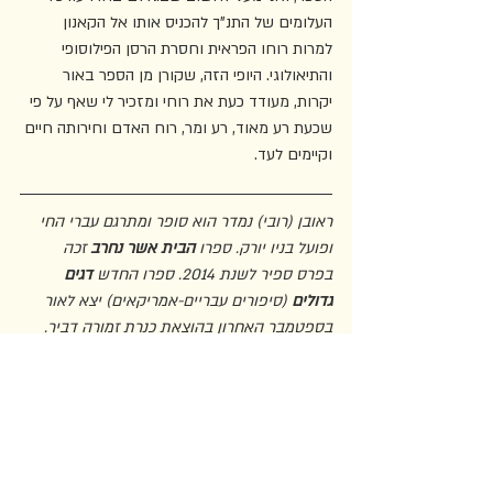
העלומים של התנ"ך להכניס אותו אל הקאנון 
למרות רוחו הפראית וחסרת הרסן הפילוסופי 
והתיאולוגי. היופי הזה, שקורן מן הספר באור 
יקרות, מעודד כעת את רוחי ומזכיר לי שאף על פי 
שכעת רע מאוד, רע ומר, רוח האדם וחירותה חיים 
וקיימים לעד.
ראובן (רובי) נמדר הוא סופר ומתרגם עברי החי 
ופועל בניו יורק. ספרו 
הבית אשר נחרב
 זכה 
בפרס ספיר לשנת 2014. ספרו החדש
 דגים 
גדולים
 (סיפורים עבריים-אמריקאים) יצא לאור 
בספטמבר האחרון בהוצאת כנרת זמורה דביר. 
פרוזה