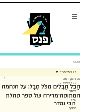
פוסט
כל המאמרים
25 באוק׳ 2023
כל המאמרים
הֲבֵל הֲבָלִים הַכֹּל הָבֶל: על הנחמה
פרוזה
המתוקה־מרירה של ספר קהלת
שירה
רובי נמדר
מחקר