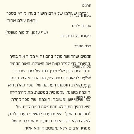
תרגום
"בזמן שעולמו של אדם חשוך בעדו קורא בספר 
ביקורת צעירה
ורואה עולם אחר" 
ספרות ילדים
(ש"י עגנון, "סיפור פשוט")
ביקורת על הביקורת
פרק מספר
בימים שהחושך מולך בהם נחוץ מקור אור בהיר 
מסה
במיוחד כדי לפזר קצת את האפלה. האור הבהיר 
סקירת עומק
והזך הזה קורן אליי מבין דפיו של ספר שרבים 
שפה
טועים לראות בו ספר ציני, מדכא ורואה שחורות: 
ספר קהלת. חוכמתו העתיקה של  ספר קהלת היא 
המלצה
חוכמה משונה, עקמומית במקצת, מתוקה־מרירה 
אור ראשון
כמו שיקוי ישן ומשובח. חוכמתו של ספר קהלת 
היא ההפך המוחלט מהתפיסה הפופולרית של 
"חוכמת ההמון", היא מיועדת למשיבי טעם בלבד, 
לאלה שלא רק שאינם נרתעים מהמורכבות של 
מסריו הרבים אלא נמשכים דווקא אליה.