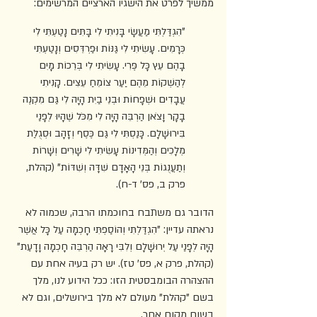
ממשיך לפרט את הישגיו הארציים המרשימים: 
"הִגְדַּלְתִּי מַעֲשָׂי בָּנִיתִי לִי בָּתִּים נָטַעְתִּי לִי 
כְּרָמִים. עָשִׂיתִי לִי גַּנּוֹת וּפַרְדֵּסִים וְנָטַעְתִּי 
בָהֶם עֵץ כָּל פֶּרִי. עָשִׂיתִי לִי בְּרֵכוֹת מָיִם 
לְהַשְׁקוֹת מֵהֶם יַעַר צוֹמֵחַ עֵצִים. קָנִיתִי 
עֲבָדִים וּשְׁפָחוֹת וּבְנֵי בַיִת הָיָה לִי גַּם מִקְנֶה 
בָקָר וָצֹאן הַרְבֵּה הָיָה לִי מִכֹּל שֶׁהָיוּ לְפָנַי 
בִּירוּשָׁלָ͏ִם. כָּנַסְתִּי לִי גַּם כֶּסֶף וְזָהָב וּסְגֻלַּת 
מְלָכִים וְהַמְּדִינוֹת עָשִׂיתִי לִי שָׁרִים וְשָׁרוֹת 
וְתַעֲנֻגוֹת בְּנֵי הָאָדָם שִׁדָּה וְשִׁדּוֹת" (קהלת, 
פרק ב, פס' ד-ח).
הדובר גם משתבח בחוכמתו הרבה, שכמוה לא 
נראתה עדיין: "הִגְדַּלְתִּי וְהוֹסַפְתִּי חָכְמָה עַל כָּל אֲשֶׁר 
הָיָה לְפָנַי עַל יְרוּשָׁלָ͏ִם וְלִבִּי רָאָה הַרְבֵּה חָכְמָה וָדָעַת" 
(קהלת, פרק א, פס' טז). יש רק בעיה אחת עם 
ההצהרה הבומבסטית הזו: ככל הידוע לנו, מלך 
בשם "קהלת" מעולם לא מלך בירושלים, וגם לא 
בשום מקום אחר.