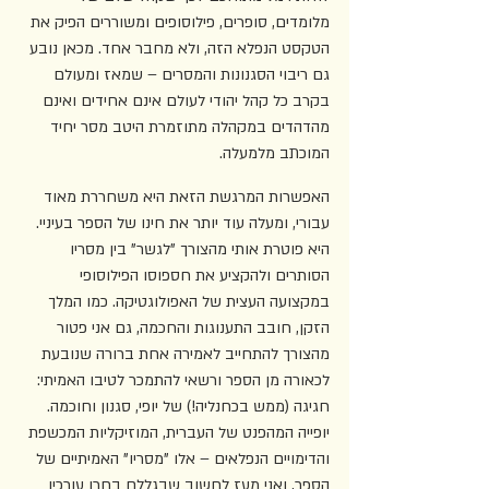
מלומדים, סופרים, פילוסופים ומשוררים הפיק את 
הטקסט הנפלא הזה, ולא מחבר אחד. מכאן נובע 
גם ריבוי הסגנונות והמסרים – שמאז ומעולם 
בקרב כל קהל יהודי לעולם אינם אחידים ואינם 
מהדהדים במקהלה מתוזמרת היטב מסר יחיד 
המוכתב מלמעלה.
האפשרות המרגשת הזאת היא משחררת מאוד 
עבורי, ומעלה עוד יותר את חינו של הספר בעיניי. 
היא פוטרת אותי מהצורך "לגשר" בין מסריו 
הסותרים ולהקציע את חספוסו הפילוסופי 
במקצועה העצית של האפולוגטיקה. כמו המלך 
הזקן, חובב התענוגות והחכמה, גם אני פטור 
מהצורך להתחייב לאמירה אחת ברורה שנובעת 
לכאורה מן הספר ורשאי להתמכר לטיבו האמיתי: 
חגיגה (ממש בכחנליה!) של יופי, סגנון וחוכמה. 
יופייה המהפנט של העברית, המוזיקליות המכשפת 
והדימויים הנפלאים – אלו "מסריו" האמיתיים של 
הספר, ואני מעז לחשוב שבגללם בחרו עורכיו 