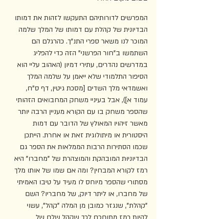
המפרשים לדורותיהם התעקשו לזהות את דמותו 
הבדיונית של קהלת עם דמותו של המלך שלמה 
המוכר לנו משאר ספרי התנ"ך. כהרגלם הם 
השתמשו ב"חור הפרשני" הזה כדי להפליג 
במדרשים נהדרים, עתירי דמיון (האהוב עליי הוא 
הסיפור התלמודי שלא ייאמן על שלמה המלך 
ואשמדאי מלך השדים [מסכת גיטין, דף ס"ח, 
עמוד א]), אבל בעיניי משחק המחבואים הזהותי 
שהספר משחק בו עם הקורא מעניין הרבה יותר 
מאשר זיהויו המאולץ של הדובר עם דמות 
היסטורית או מיתולוגית זאת או אחרת. הייתכן 
שכמו הסתירות הרבות הממלאות את הספר גם 
הבדיוניוּת המובהקת והמוצהרת של "מחברו" היא 
רמז לקורא המבחין? ומה אם שמו של אותו מלך 
מסתורי שהספר מיוחס לו מעיד על טיבו האמיתי 
של מחברו, או ליתר דיוק, של מחבריו? השם 
"קהלת", שנגזר כמובן מן המלה "קהל", עשוי 
להיות רמז מתוחכם לכך שקהל שלם של 