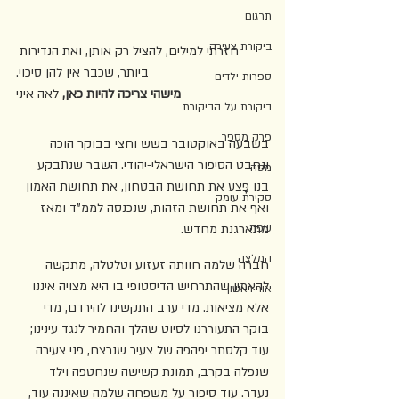
תרגום
ביקורת צעירה
חזרתי למילים, להציל רק אותן, ואת הנדירות 
ביותר, שכבר אין להן סיכוי.
ספרות ילדים
מישהי צריכה להיות כאן, 
לאה איני
ביקורת על הביקורת
פרק מספר
בשבעה באוקטובר בשש וחצי בבוקר הוכה 
ונחבט הסיפור הישראלי-יהודי. השבר שנתבקע 
מסה
בנו פָּצע את תחושת הבטחון, את תחושת האמון 
סקירת עומק
ואף את תחושת הזהות, שנכנסה לממ"ד ומאז 
שפה
מתארגנת מחדש.
המלצה
חברה שלמה חוותה זעזוע וטלטלה, מתקשה 
להאמין שהתרחיש הדיסטופי בו היא מצויה איננו 
אור ראשון
אלא מציאות. מדי ערב התקשינו להירדם, מדי 
בוקר התעוררנו לסיוט שהלך והחמיר לנגד עינינו; 
עוד קלסתר יפהפה של צעיר שנרצח, פני צעירה 
שנפלה בקרב, תמונת קשישה שנחטפה וילד 
נעדר. עוד סיפור על משפחה שלמה שאיננה עוד, 