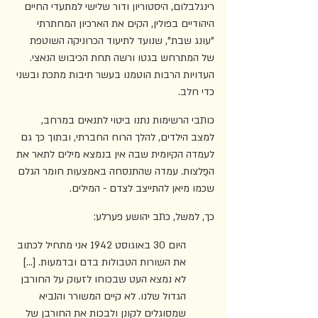
רינגלבלום, היסטוריון ודור שלישי למתעדי החיים 
היהודיים בפולין, הקים את הארכיון המחתרתי 
"עונג שבת", שנועד לתיעוד הכרוניקה השוטפת 
של המתרחש בגטו ורשה תחת הכיבוש הנאצי. 
העדויות הרבות הוטמנו בעשר תיבות מתכת ובשני 
כדי חלב.
כותבי הרשימות נתנו ביטוי לתנאים במרחב, 
למצב הילדים, להלך הרוח החברתי, ובתוך כך גם 
לעמדה הקיומית שבה אין בנמצא מילים לתאר את 
הפַּלצות. עמדה שהתנסחה באמצעות חומר הגלם 
שכמו מיאן להתייצב לצדם - המילים. 
כך, למשל, כתב יהושע פערלע:
היום 30 באוגוסט 1942 אני מתחיל לכתוב 
את השורות הטבולות בדם ובדמעות. [...] 
לא נמצא העט שבכוחו לזעוק על החורבן 
הגדול שלנו. לא קיים המשורר והנביא 
שמסוגלים לקונן ולבכות את החורבן של 