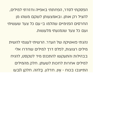
הפסקתי לסדר, הפחתתי באפייה וחזרתי למילים, 
להציל רק אותן. ובאמצעותן לשקם משהו מן 
החרסים הפנימיים שהלמו בי עם כל צעד שעשיתי 
ועם כל צעד שנמנעתי מלעשות.
נהגתי פואטיקה של העדר. הרשיתי לעצמי להשית 
מילים רצוצות, לפלס דרך למילים שחדרו אלי 
בבהילות והתעקשו להתכנס מיד לטקסט, להניח 
למילים אחרות לחכות לשעתן. חלק מהמילים 
התייצבו בכוח - אַין. חדלון. בַּלהה. חלקן תבעו 
ממני תמיכה – בית. חסד. זקיפוּת.
המילים הללו, המצוטטות והנבראות, סייעו 
להשתוות הנפש. הן יצרו איזון רגשי, מוזר ושברירי, 
שאִפשר היאספות ושיבה לתפיסת הקיום. המילים 
שהצליחו להיכתב ארגו מרחב פנימי שהנכיח את 
עומק הכאב והקריעה, ולצידם את היכולת הזעירה 
לזהות תקווה. כפי שניסחה זאת גוסטבה יארצקה 
בארכיון "עונג שבת": "התשוקה לכתוב חזקה כמו 