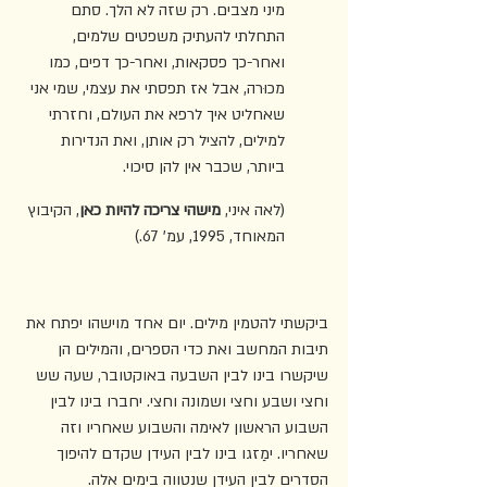
מיני מצבים. רק שזה לא הלך. סתם 
התחלתי להעתיק משפטים שלמים, 
ואחר-כך פסקאות, ואחר-כך דפים, כמו 
מכוּרה, אבל אז תפסתי את עצמי, שמי אני 
שאחליט איך לרפא את העולם, וחזרתי 
למילים, להציל רק אותן, ואת הנדירות 
ביותר, שכבר אין להן סיכוי.
(לאה איני, 
מישהי צריכה להיות כאן
, הקיבוץ 
המאוחד, 1995, עמ' 67.)
ביקשתי להטמין מילים. יום אחד מוישהו יפתח את 
תיבות המחשב ואת כדי הספרים, והמילים הן 
שיקשרו בינו לבין השבעה באוקטובר, שעה שש 
וחצי ושבע וחצי ושמונה וחצי. יחברו בינו לבין 
השבוע הראשון לאימה והשבוע שאחריו וזה 
שאחריו. ימַזגו בינו לבין העידן שקדם להיפוך 
הסדרים לבין העידן שנטווה בימים אלה. 