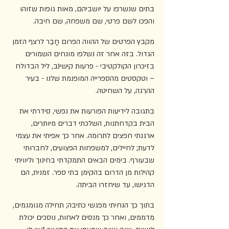
בתים שנשרפו על יושביהם, מאות גופות שזוהו 
והפכו לשם פרטי, שם משפחה, שם חיבה.
מקבץ הפרטים של ההווה הפרום חָבַר לרצף הזמן 
הגדול. בזה אחר זה נשלפו מונחים השמורים 
בזיכרון הקולקטיבי - פרעות קישינב, ליל הבדולח 
– וטקסטים מהספרייה המופנמת שלנו - בעיר 
ההרֵגה, על השחיטה.
בתגובה לידיעות הפורעות את נפשי, סידרתי את 
הבית בקדחתנות, השלכתי דברים מיותרים, 
ארגנתי חפצים לתרומה. אחר כך אפיתי את עצמי 
לדעת; לחיילים, למשפחות הפצועים, לחברותי 
שבעורף. בימים הבאים התמקדתי בחינוך וליוויתי 
קהילות מן הדרום בהקימן בתי ספר. זמנית, הם 
הדגישו, עד שיחזרו הביתה.
בתוך כך הנחיתי מפגשי כתיבה; תחילה מגומגמים, 
מדממים, ואחר כך מנסים לאחות, נוסכים יכולת 