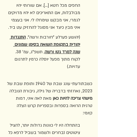
החפים מכל חטא [...]. אם שורותי יהיו 
מבולבלות, אם התאריכים לא יהיו מדויקים 
לגמרי, אני מבקש שימחלו לי. אני בעצמי 
איני מבין כיצד אני מסוגל להחזיק עט ביד.
(יהושע פערלע "חורבות ורשה", 
התנגדות 
יהודית בתקופת השואה בסימן שמונים 
שנה למרד גטו ורשה
, תשפ"ג, עמ' 38. 
לקוח מתוך מפעל יוסלה כרמין לתרגום 
עדויות.)
כשבתודעתי עונג שבת של 1940 ותופת שבת של 
2023, נאחזתי בדבריה של גילה, גיבורת הנובלה 
מישהי צריכה להיות כאן
 מאת לאה איני, דמות 
טרגית הרואה בספרוּת ובספריות קרש הצלה 
קיומי: 
בהתחלה היו לי כוונות גדולות יותר, להציל 
ציטוטים נבחרים ולשמור בשביל לרפא כל 