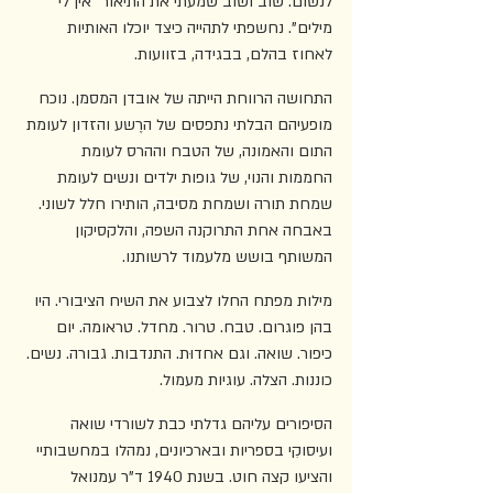
לנשום. שוב ושוב שמעתי את התיאור "אין לי 
מילים". נחשפתי לתהייה כיצד יוכלו האותיות 
לאחוז בהלם, בבגידה, בזוועות. 
התחושה הרווחת הייתה של אובדן המסמן. נוכח 
מופעיהם הבלתי נתפסים של הרֶשע והזדון לעומת 
התום והאמונה, של הטבח וההרס לעומת 
החממות והנוי, של גופות ילדים ונשים לעומת 
שמחת תורה ושמחת מסיבה, הותירו חלל לשוני. 
באבחה אחת התרוקנה השפה, והלקסיקון 
המשותף בושש מלעמוד לרשותנו.
מילות מפתח החלו לצבוע את השיח הציבורי. היו 
בהן פוגרום. טבח. טרור. מחדל. טראומה. יום 
כיפור. שואה. וגם אחדוּת. התנדבות. גבורה. נשים. 
כוננות. הצלה. עוגיות מעמול.
הסיפורים עליהם גדלתי כבת לשורדי שואה 
ועיסוקִי בספריות ובארכיונים, נמהלו במחשבותיי 
והציעו קצה חוט. בשנת 1940 ד"ר עמנואל 