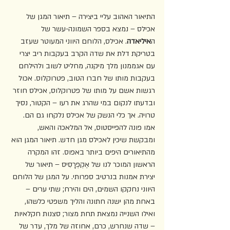
התיאור האהוב עליי ביצירה – תיאור המגן של 
אכילס – נמצא בספר השמונה-עשר של 
ה
איליאדה
. אכילס, הלוחם היווני המעוטר שעזב 
בטריקת דלת את שדה הקרב בעקבות ריב יצרי 
עם אגממנון מלך מיקנה, מחליט לשוב ולהילחם 
בעקבות מותו של חברו הטוב, פטרוקלוס. אכול 
רגשות אשם על מותו של פטרוקלוס, אכילס חוזר 
ובדעתו לנקום במי שהרג את רעו – הקטור, נסיך 
טרויה. אך כלי הנשק של אכילס נלקחו גם הם. 
אמו פונה להפייסטוס, אל המלאכה והאש, 
ומבקשת שיכין לאכילס מגן חדש. תיאור המגן הוא 
מהתיאורים היפים ביותר באפוס. זהו המקרה 
הראשון המוכר לנו של אֶקְפְרָסִיס – תיאור של 
יצירת אמנות בנרטיב ספרותי. על המגן של הלוחם 
היווני נחקקו השמים, הים והירח; שתי ערים – 
באחת מהן ישנה חתונה והליך משפטי כלשהו, 
ואילו השנייה נמצאת תחת מצור; סצנות חקלאיות 
– שדה שנחרש, כרם, אחוזה של מלך, עדר של 