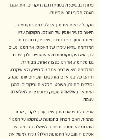
פרות וכבשים; ולבסוף: רחבת ריקודים. את המגן 
העגול מקיף נהר אוקיינוס.
מקובל לראות את מגן אכילס כמיקרוקוסמוס, 
תיאור בזעיר אנפין של העולם. חקוקות עליו 
סצנות מתוך חיי היומיום, שלווים, רחוקים מן 
המלחמה שהיא עיקרו של האפוס. אך המגן, נשים 
לב, הוא מיקרוקוסמוס ולא אוטופיה, ולכן יש בו 
גם מלחמה, אך רק כסצנה אחת, מבודדת. 
המלחמה היא שבריר אחד של חיים, ולא עיקרם. 
חייהם של בני אדם מורכבים ועשירים יותר ממנה, 
וכוללים חתונה, משפט, חקלאות וריקודים. המגן 
המתואר ב
איליאדה
 מעניק פרופורציות ל
איליאדה 
עצמה. 
אכילס לובש את המגן שלו, ערוך לקרב, אכזרי 
מתמיד. האם הבחין בתמונות שנחקקו על המגן? 
הומרוס לא מספק תשובה לשאלה הזו. מה היה 
אכילס חושב על התמונות הללו? ניקח למשל את 