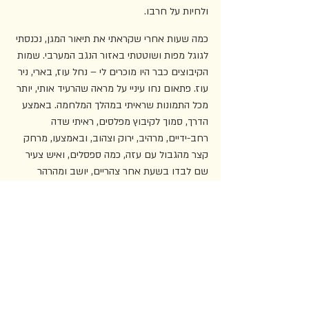
ולחיות על חרבו.
כמה שעות אחרי שקראתי את תיאור המגן, נכנסתי 
לגוגל מפות ושוטטתי באזור הנגב המערבי. שמות 
הקיבוצים כבר היו מוכרים לי – נחל עוז, בארי, ניר 
עוז. פתאום נחו עיניי על מראה שהרעיד אותי, יותר 
מכל התמונות שראיתי במהלך המלחמה. באמצע 
הדרך, סמוך לקיבוץ מפלסים, ראיתי שדה 
רחב-ידיים, מרהיב, ירוק וצהוב, ובאמצעו, מרחק 
קצר מהגבול עם עזה, כמה ספסלים, ואיש צעיר 
שם לבדו בשעת אחר צהריים, יושב ומהרהר 
ונרגע מעמל יומו. ליד הספסל היה שלט בכתב יד: 
"הפינה של ארצ'י". באתר "עמוד ענן – המדריך 
השיתופי לידיעת הארץ", קראתי שמדובר בפינת 
ישיבה שהקימו בני הקיבוץ על תל מפלסים, 
"ומהווה תצפית נחמדה ופינת קומזיץ". התמונה 
צולמה במרץ 2021. אינני יודע אם האיש שצולם 
בה עוד נמצא שם, בקיבוץ. השדה ודאי נראה 
אחרת עכשיו. מעליו רועמים טילים ונשמעות יריות. 