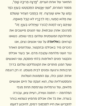
התיאור של אחת הערים. "פָּרְצָה מְרִיבָה שָׁם", 
מספר הומרוס, "וּשְׁנֵי אֲנָשִׁים הִתְקוֹטְטוּ בְּעִנְיַן כֹּפֶר 
נֶפֶשׁ עַל אִישׁ שֶׁנִּרְצַח. זֶה בְּפֻמְבֵּי הִצְהִיר שֶׁשִׁלֵּם 
אֶת מְלוֹא הַפִּצּוּי, וְזֶה לִדְבָרָיו לֹא קִבֵּל מְאוּמָה. 
שְׁנֵיהֶם רָצוּ לִפְנוֹת לַבּוֹרֵר שֶׁיַּחְלִיט בְּעִנְיָן זֶה" 
(תרגום: אהרן שבתאי). שני הנצים מיישבים את 
המחלוקת המשפטית שלהם בפני שופט. כשאנו 
קוראים ב
איליאדה
 על שני אנשים נצים, אנו 
נזכרים מיד באכילס ובהקטור, שנלחמים האחד 
נגד השני מלחמה עקובה מדם. אך בעוד אכילס 
והקטור פונים לאלימות בלתי פוסקת, שני האנשים 
שעל המגן פותרים את הקונפליקט שלהם בדרך 
תרבותית ורגועה ופונים לבית משפט. זו רק דוגמה 
אחת: המגן כולו, עם התמונות השלוות 
והפסטורליות שלו, הוא זעקה של חיים אנושיים 
מלאים, של נורמליות שנרמסת תחת מגפי 
המלחמה – חתונה ושירה, רעיית צאן, עבודה 
בשדה. את כל אלו אכילס מחמיץ כשהוא בוחר 
להקדיש את חייו לסכסוכי דמים, להיכנע לזעמו 