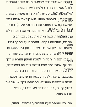
בספרו האוטוביוגרפי 
אראטה
 מציע חוקר הספרות 
תרגום
ג'ורג' סטיינר הגדרה קולעת ליצירת מופת. 
ביקורת צעירה
קלאסיקה, כותב סטיינר, "היא צורה מסמנת בעלת 
משמעות ש'קוראת' אותנו. היא קוראת אותנו יותר 
ספרות ילדים
משאנו קוראים אותה" (תרגום: יוסי מילוא). נזכרתי 
ביקורת על הביקורת
בהגדרה הזו בימים האחרונים, ימי השיתוק וההלם 
של המלחמה, כשמצאתי את עצמי, כמו רבים 
פרק מספר
אחרים, מתקשה לקרוא. הספרים על המדף נראו 
מסה
פתאום עקרים; העיניים, שרוב הזמן היו ממוקדות 
סקירת עומק
באתרי החדשות ובאולפנים, הזדגגו מול שורות 
שנדמו תפלות, חסרות, לנוכח האסון הנורא שהלך 
שפה
ונחשף. אחרי כמה ימים נטלתי לידי את ה
איליאדה
, 
המלצה
יצירה שקראתי בהנאה ובתשוקה רבה כמה 
פעמים, ושזכיתי ללמד במסגרות שונות. חיפשתי 
אור ראשון
סצנה שתתפוס אותי: לא התכוונתי לקרוא שוב את 
כולה; קיוויתי, כמו ההגדרה של סטיינר, שהיא 
תקרא אותי.
אם, כפי שאמר פעם הפילוסוף אלפרד וייטהד, 