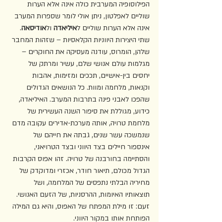
הפילוסופיה המערבית כולה אינה אלא הערות 
שוליים לאפלטון, ניתן אולי לומר שספרות המערב 
אינה אלא הערות שוליים ל
איליאדה
 ול
אודיסאה
. 
שתי היצירות היווניות הקלאסיות – שזהות המחבר 
שלהן, הומרוס, עודנה מעסיקה את החוקרים – 
מגלמות עולם אנושי שלם, עשיר ומרתק של 
יחסים בין-אישיים, תככים ומזימות, אהבות 
וקנאות, מלחמה ומוות. כל הנושאים הגדולים 
שהפכו לאבני פינה בתרבות המערב. האיליאדה, 
כידוע, מגוללת את סיפור השנה העשירית של 
מלחמת טרויה, אותה מערכת-אדירים עקובה מדם 
שנמשכה עשר שנים, גבתה את חייהם של 
אינספור חיילים בצד היווני ובצד הטרויאני, 
והסתיימה בחורבנה של טרויה. זהו אפוס הקרבות 
הגדול מכולם, תיאור חודר, אכזרי ומדוקדק של 
מחיריה הבלתי נתפסים של המלחמה, ושל 
תוצאותיו האיומות, ההרסניות, של הזעם האנושי. 
זעם: זו מילת המפתח של האפוס, והיא גם המילה 
הפותחת אותו במקור היווני.