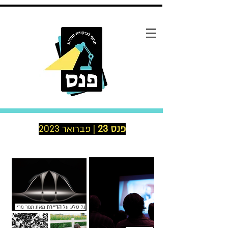
פנס 23
| פברואר 2023
גל סלע על
הדיירת
מאת תמר מרין