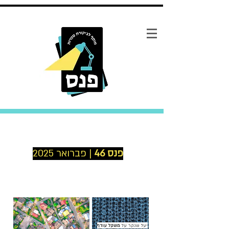
פנס 46
| פברואר 2025
יעל שנקר על
משקל עודף