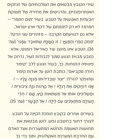
שירי הקובץ מבטאים את השלכותיהם של הנזקים 
האנתרופוגניים, ומדגישים את מחיריה של תשוקת 
הבעלות האנושית על הטבע. בשיר ״תום התמר״ – 
המרמז לא רק לתומתם של דקלי ארץ ישראל, 
אלא גם לגוויעתם הקרבה – מזהירים עצי הדקל: 
״מֶתֶק הַפְּרִי וְהַמַּעְיָן / זוֹ הַשָּׂפָה שֶׁתֹּאבַד עִמָּנוּ״ (עמ׳ 
36). הטבע אינו מיוצג עוד כאידיאל רומנטי, אלא 
כטבע מבוית הגווע סמוך לגבולות העיר, נדחק אל 
פינותיה הזנוחות. כך, בשיר הנוגע ללב ״קיפוד 
חולה סקביאס״, כותבת לוטן על אודות קיפוד 
שהופקר לגורלו: ״יְצוּר שֶׁבְּדִידוּתוֹ מְגִנָּה עָלָיו – / 
אָנוּ דּוֹחֲקִים אֶת רַגְלָיו / אֶל קַרְנוֹת גִּנָּה צִיבּוּרִית / 
וּמַשְׁלִיכִים אוֹתוֹ אֶל מִשְׁתְּאוֹת קַיִץ, שָׁם / חֻדֵּי 
הָעוֹלָם מִתְהַפְּכִים עִם לַיְלָה / אֶל הַבָּשָׂר״ (עמ׳ 15).
בשירים אחרים בקובץ הופכת הקינה על הטבע 
לצורך דחוף בחשבון נפש. לוטן מבטאת את 
תחושות האשמה והחטא המתעוררות אצל האדם 
עם החרבת המערכת האקולוגית, ותוך כדי כך 