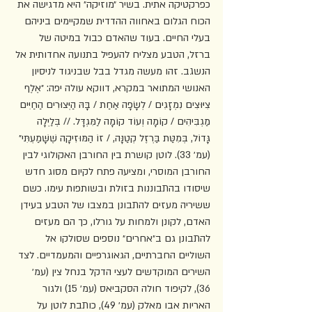
כפרקטיקה אתית. בשיר ״מוזיקה״ היא מדגישה את 
הכוח הגלום באחווה ההדדית שמקיימים ביניהם 
בעלי החיים. בעוד שהאדם כבול במיטה של 
ברזל, הטבע מצליח להעפיל בתנועה אחדותית אל 
הנשגב. זהו מעשה מגדל בבל שבניגוד לניסיון 
האנושי המתואר במקרא, דווקא עולה יפה: ״אֶלֶף 
צִיּוּצִים נִמְזָגִים / לְשָׂפָה אַחַת / בָּהּ הַיְּצוּרִים הַחַיִּים 
מַגְבִּיהִים / קוֹמָה וְעוֹד קוֹמָה לַמִּגְדָּל. // בְּלַיְלָה 
גָּדוֹל, בְּמִטַּת בַּרְזֶל קְטַנָּה, / זוֹ הַמּוּזִיקָה שֶׁשָּׁמַעְתִּי״ 
(עמ׳ 33). לוטן קושרת בין החורבן האקולוגי לבין 
החורבן המוסרי, ומציעה פתח לקיום מסוג חדש 
שיסודו בהתבוננות בזולת ובשותפות עימו. כשם 
ששיריה מעזים להתבונן במצבו של הטבע בעידן 
האדם, לקונן ולמחות על גורלו, כך הם מעזים 
להתבונן גם ב״אחרים״ נוספים שסולקו אל 
השוליים החברתיים, הגאוגרפיים והמעמדיים. לצד 
השירים המוקדשים לעצי הדקל בנחל צין (עמ׳ 
36), לקיפוד חולה הסקביאס (עמ׳ 15) ולגור 
האריות אבו מאלק (עמ׳ 49), כותבת לוטן על 