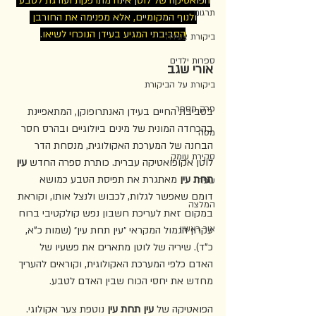
הפואטיקה של לוטן אינה מתרפקת ועורגת לטבע 
תרגום
ולנוף המקומיים, אלא מפנימה את החורבן 
הסביבתי המגיע בעידן הנוכחי לשיאו.
ביקורת צעירה
ספרות ילדים
אורי שגב
ביקורת על הביקורת
פרק מספר
בסביבת החיים בעידן האנתרופוקן, המתאפיינת 
בהכחדה המונית של מינים ביולוגיים ובהרס חסר 
מסה
הבחנה של המערכת האקולוגית, מנסחת הדר 
סקירת עומק
לוטן אקופואטיקה עברית. כותרת ספרה החדש 
עין 
תחת עין
 מאתגרת את תפיסת הטבע כמושא 
שפה
דומם שאפשר לגלות, לכבוש ולנצל אותו, וקוראת 
המלצה
במקום זאת לעריכת חשבון נפש קולקטיבי ברוח 
אור ראשון
עקרון הגמול המקראי ״עין תחת עין״ (שמות כ"א, 
כ"ד). שיריה של לוטן מתארים את פשעיו של 
האדם כלפי המערכת האקולוגית, וקוראים להעריך 
מחדש את יחסי הכוח שבין האדם לטבע.
הפואטיקה של 
עין תחת עין
 נוטפת צער אקולוגי. 