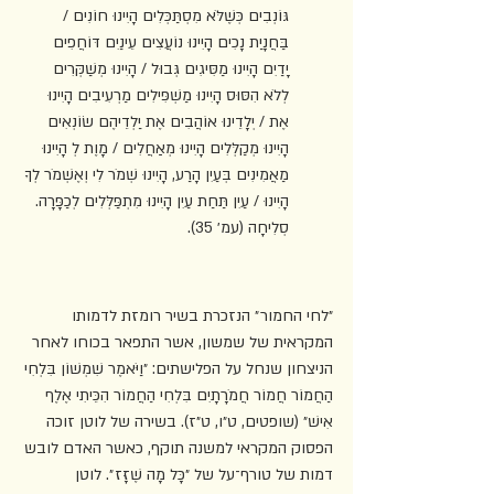
גּוֹנְבִים כְּשֶׁלֹּא מִסְתַּכְּלִים הָיִינוּ חוֹנִים / 
בַּחֲנָיַת נָכִים הָיִינוּ נוֹעֲצִים עֵינַיִם דּוֹחֲפִים 
יָדַיִם הָיִינוּ מַסִּיגִים גְּבוּל / הָיִינוּ מְשַׁקְּרִים 
לְלֹא הִסּוּס הָיִינוּ מַשְׁפִּילִים מַרְעִיבִים הָיִינוּ 
אֶת / יְלָדֵינוּ אוֹהֲבִים אֶת יַלְדֵיהֶם שׂוֹנְאִים 
הָיִינוּ מְקַלְּלִים הָיִינוּ מְאַחֲלִים / מָוֶת לְ הָיִינוּ 
מַאֲמִינִים בְּעַיִן הָרַע, הָיִינוּ שְׁמֹר לִי וְאֶשְׁמֹר לְךָ 
הָיִינוּ / עַיִן תַּחַת עַיִן הָיִינוּ מִתְפַּלְּלִים לְכַפָּרָה. 
סְלִיחָה (עמ׳ 35).
״לחי החמור״ הנזכרת בשיר רומזת לדמותו 
המקראית של שמשון, אשר התפאר בכוחו לאחר 
הניצחון שנחל על הפלישתים: ״וַיֹּאמֶר שִׁמְשׁוֹן בִּלְחִי 
הַחֲמוֹר חֲמוֹר חֲמֹרָתָיִם בִּלְחִי הַחֲמוֹר הִכֵּיתִי אֶלֶף 
אִישׁ״ (שופטים, ט״ו, ט״ז). בשירה של לוטן זוכה 
הפסוק המקראי למשנה תוקף, כאשר האדם לובש 
דמות של טורף־על של ״כָּל מָה שֶׁזָּז״. לוטן 