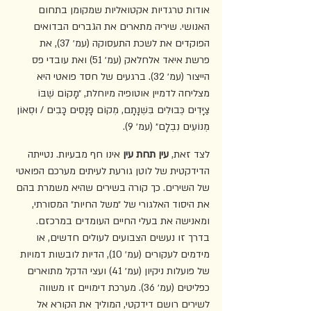
אודות טרגדיות אקטואליות שמקומן בתחום 
האנושי. שיריה מתארים את הגברים הבדואים 
הפוקדים את לשכת התעסוקה (עמ׳ 37), את 
פרשת איאד אלחלאק (עמ׳ 51) ואת עובדי פס 
הייצור (עמ׳ 32). ברגעים של חסד פואטי היא 
מצליחה לדמיין אוטופיה מיוחלת, ״מָקוֹם שֶׁבּוֹ 
צַיָּדִים כְּבוּלִים בִּשְׁנָתָם, מְקוֹם פָּנָסִים כָּבִים / וּסְאוֹן 
מְנוֹעִים נִבְלָם״ (עמ׳ 9).
לצד זאת, 
עין תחת עין
 אינו חף מבעיות. נטייתה 
הדידקטית של לוטן גורעת לעיתים מערכם הפואטי 
של השירים. כך קורה בשירים שהיא משמרת בהם 
את היסוד האלגורי של ״משל החיות״ המסורתי, 
ומאנישה את בעלי החיים העומדים במרכזם. 
בדרך זו נעשים הצבועים לעולים חדשים, או 
מידמים לעקורים (עמ׳ 10), הדיות לובשות דמויות 
של פועלות ניקיון (עמ׳ 41) ועצי הדקל מתוארים 
כפליטים (עמ׳ 36). מערכת דימויים זו משווה 
לשירים רושם דידקטי, המוליך את הקורא אל 