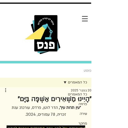
פוסט
כל המאמרים
20 בפבר׳ 2025
כל המאמרים
״הָיִינוּ מַשְׁאִירִים אַשְׁפָּה בַּיָּם״
פרוזה
״עין תחת עין״, 
הדר לוטן, פרדס, עורכת: ענת 
שירה
זכריה, 78 עמודים, 2024.
מחקר