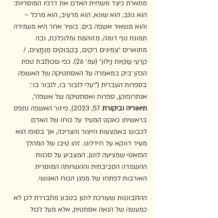
מתארת כיצד משחית האדם את דרכיו המוסריות: 
הוא גונב, הוא שונא, הוא מרעיב, הוא מרכל – 
והוא משאיר אשפה בים. בשיר אחר היא מעמידה 
תמונת נוף דומה, מזוהמת ומלוכלכת, ובה 
מתוארים ״צְמִיגִים רֵיקִים, בַּקְבּוּקִים מְנֻתָּצִים, / 
קִרְעֵי שַׂקִּיּוֹת נַיְלוֹן״ (עמ׳ 26). כפי שכותבת טפת 
הכהן־ביק במאמרה על האסתטיקה של האשפה 
בספרות העברית ("׳עלי לנבור בו, לנבור בו׳: 
אנתרופוקן, ספרות ואסתטיקה של אשפה״, 
תיאוריה וביקורת
 57, 2023), פיזור האשפה נתפס 
בראשיתו כאקט המעיד על כוחו של האדם 
לכבוש באמצעות הייצור והצריכה, אך בסופו הוא 
מעיד דווקא על חידלונו. זהו טיבו של המהלך 
הפואטי שמציעה לוטן, המצביע על סכנות 
ההשמדה הסביבתית וההשחתה המוסרית 
האורבות לפתחו של מפגן הכוח האנושי.
ההתבוננות שעורכת לוטן בטבע מתבררת לכן לא 
כמעשה של הנאה אסתטית, אלא מעל לכול 