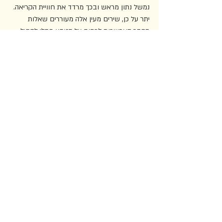
נמשל נתון מראש ובכך מרדד את חוויית הקריאה. 
יתר על כן, שירים מעין אלה מעוררים שאלות 
בדבר האפשרות לכתוב על הטבע מבלי להחיל 
עליו פרספקטיבה אנתרופוצנטרית, ומבלי לשעבדו 
לצורות ביטוי המכפיפות אותו בסופו של דבר 
לאנושי. התוצאה היא אפוא פואטיקה מחנכת, 
המצמצמת לא פעם את קולו של הטבע כמערכת 
עצמאית. גם בשיר ״מוזיקה״ שנזכר קודם לכן, 
לוטן משמרת את הניגוד הרומנטי בין האדם לבין 
הטבע, באופן החותר תחת העמדה שהיא עצמה 
מציעה בשיריה. כלומר אפילו כשהטבע אינו 
ממושמע באמצעות מונחים אנושיים, בעומדו מול 
האדם הוא מוצג עדיין כעמדת נגד רומנטית, 
שלמה – דווקא בשעה שהוא הולך ונחרב.
לצד הבעיות בו, 
עין תחת עין
 נושא עימו בשורה 
סביבתית ראויה שאינה זוכה כיום לעמוד במרכז 
השירה העברית. זו אינה פואטיקה מתרפקת 
העורגת לטבע ולנוף המקומיים, אלא כזו המפנימה 