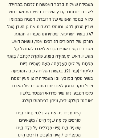
מעמידה שאלות בדבר האפשרות לזכות במחילה. 
לא בכדי נחתם קובץ השירים בשיר המתאר נחש 
כלוא בגופה האנושי של הדוברת, המגיח ממקומו 
שבין הגרון לבטן וחומס ברעבונו את גן העדן (עמ׳ 
47). בשיר ״שריפה״, שפתיחתו מעמידה תמונת 
חורבן של דחפורים הגורפים אפר, נושאת האש 
מסר דידקטי באופיו הקורא לאדם להתנצל על 
מעשיו. האש ״מַעֲמִידָה בַּפִּנָּה, פּוֹקֶדֶת לִכְתֹּב / בְּעָנָף 
מְפֻחָם עַל לוּחַ הָאֲדָמָה / מֵאָה פְּעָמִים בְּיוֹם 
סְלִיחָה״ (עמ׳ 21). בקשת הסליחה שבה ומופיעה 
בשיר נוסף בקובץ, ובו מעמידה לוטן מעין ״נוסח 
וידוי״ נוקב הנוגע לאחריותו המוסרית של האדם 
כלפי הטבע. זהו שיר פרוזאי הנמסר בלשון 
״אנחנו״ קולקטיבית, וניחן בריתמוס קולח:
הָיִינוּ מַכִּים זֶה אֶת זֶה בִּלְחִי חֲמוֹר הָיִינוּ 
טוֹרְפִים כָּל מָה שֶׁזָּז הָיִינוּ / מַשְׁאִירִים 
אַשְׁפָּה בַּיָּם הָיִינוּ מְרַכְלִים עַל כֻּלָּם הָיִינוּ 
מְפַנְצְ'רִים / הָיִינוּ מוֹעֲכִים דּוֹרְכִים הָיִינוּ 