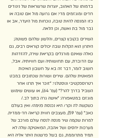
בדמותו של האהוב, יוצרות שרשראות של ניגודים 
חדים ומוגזמים מדי: אם גרועה מול אם טובה או 
כזו המנסה להיות טובה, נוכחות מול היעדר, אב או 
גבר מול בת ואשה, וכן הלאה. 
השירים בקובץ קצרים, והלשון שלהם פשוטה; 
היתרון הוא הקלות שבה יכולים קוראים רבים, גם 
כאלה שאינם מורגלים בקריאת שירה, להזדהות 
עם הדוברת, עם תחושותיה ועם חוויותיה. אבל, 
חשוב לומר, דבר זה בא על חשבון האיכות 
הפואטית שלהם. שירים ושורות שכתובים במבט 
רטרוספקטיבי ונוסטלגי: "זוכר איך תרנו אחר 
השביל בדרך להר?" (עמ' 64), או עושים שימוש 
מוגזם במטאפורה: "אישה גרה בתוך לב./ 
כשקשה לה וקר/ היא נכנסת פנימה/ ואין בעולם 
כאב" (עמ' 59), מעצבים חווית קריאה חד-ממדית. 
למרות שקמה שיר מנסה לנסח עולם מורכב של 
מערכות יחסים ושל אהבה, הפואטיקה שלה לא 
תמיד מתרוממת, גם בשל פרשנות היתר אליה היא 