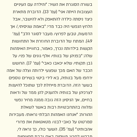
בשורה הסוגרת את השיר: "והילדה עם העיניים 
העצובות הייתה אני" (עמ' 13). הדוברת מתארת 
כיצד ניסתה כילדה להתאפק ולא להישבר, אבל 
הלחץ הנפשי היה כבד מדי: "באמת שניסיתי,/ אך 
הדמעות, טבען לפרוץ/ מעבר לסוגר הלב" (עמ' 
49). המתח של הדוברת החוזרת אל התחושות 
הקשות בילדותה נכרך, כאמור, בחוויית האימהות 
שלה: "בפניהן של בנותי/ אלף גונים של פני/ על 
גבן תקותי/ שלא יכאבו כאבי" (עמ' 17). החשש 
הכבד של האם מכך שפצעי ילדותה וצלה של אמה 
ירחפו מעל בנותיה, בא לידי ביטוי בשירים נוספים 
בשער הזה. הדוברת מייחלת לכך שתוכל להיענות 
לצרכיהן של בנותיה ולהעניק להן ממד של ודאות 
בחיים, אך הניסיון הזה גובה ממנה מחיר נפשי 
ומלווה בהתחבטויות רבות באשר לשאלת 
ההורות: "אנחנו האמהות הבלתי נראות/ מעבירות 
סמרטוט על כאבי לבנו/ מטאטאות את פרורי 
אהבותינו" (עמ' 35). השער כולו, כך נראה לי, 
מבקש לחרוג מעיסוק באם ובבת ספציפיות 