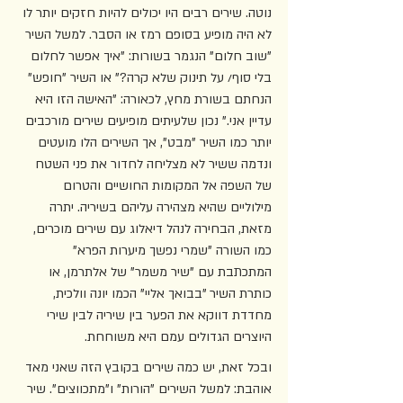
נוטה. שירים רבים היו יכולים להיות חזקים יותר לו 
לא היה מופיע בסופם רמז או הסבר. למשל השיר 
"שוב חלום" הנגמר בשורות: "איך אפשר לחלום 
בלי סוף/ על תינוק שלא קרה?" או השיר "חופש" 
הנחתם בשורת מחץ, לכאורה: "האישה הזו היא 
עדיין אני." נכון שלעיתים מופיעים שירים מורכבים 
יותר כמו השיר "מבט", אך השירים הלו מועטים 
ונדמה ששיר לא מצליחה לחדור את פני השטח 
של השפה אל המקומות החושיים והטרום 
מילוליים שהיא מצהירה עליהם בשיריה. יתרה 
מזאת, הבחירה לנהל דיאלוג עם שירים מוכרים, 
כמו השורה "שמרי נפשך מיערות הפרא" 
המתכתבת עם "שיר משמר" של אלתרמן, או 
כותרת השיר "בבואך אליי" הכמו יונה וולכית, 
מחדדת דווקא את הפער בין שיריה לבין שירי 
היוצרים הגדולים עמם היא משוחחת.
ובכל זאת, יש כמה שירים בקובץ הזה שאני מאד 
אוהבת: למשל השירים "הורות" ו"מתכווצים". שיר 