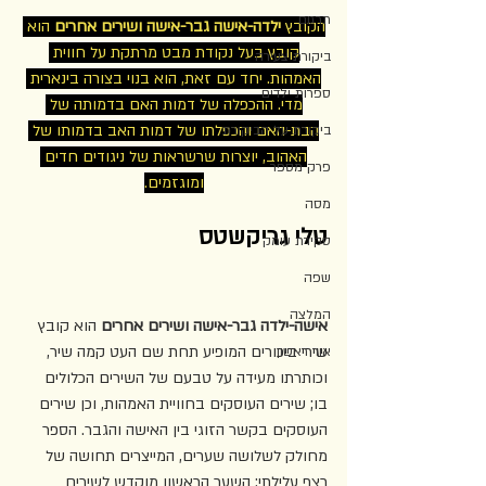
תרגום
הקובץ 
ילדה-אישה גבר-אישה ושירים אחרים
 הוא 
קובץ בעל נקודת מבט מרתקת על חווית 
ביקורת צעירה
האמהות. יחד עם זאת, הוא בנוי בצורה בינארית 
ספרות ילדים
מדי. ההכפלה של דמות האם בדמותה של 
הבת-האם והכפלתו של דמות האב בדמותו של 
ביקורת על הביקורת
האהוב, יוצרות שרשראות של ניגודים חדים 
פרק מספר
ומוגזמים.
מסה
טלי גריקשטס
סקירת עומק
שפה
המלצה
אישה-ילדה גבר-אישה ושירים אחרים
 הוא קובץ 
שירי ביכורים המופיע תחת שם העט קמה שיר, 
אור ראשון
וכותרתו מעידה על טבעם של השירים הכלולים 
בו; שירים העוסקים בחוויית האמהות, וכן שירים 
העוסקים בקשר הזוגי בין האישה והגבר. הספר 
מחולק לשלושה שערים, המייצרים תחושה של 
רצף עלילתי: השער הראשון מוקדש לשירים 