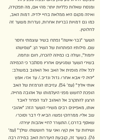
ומנסח שאלות כלליות יותר: מהי אם, מה תפקידה, 
ואיזה מקום היא ממלאת בחיי ילדיה. דמות האב, 
כמו גם דמויות גבריות אחרות, נעדרות משער זה 
לחלוטין. 
השער "גבר-אישה" נפתח בשיר עוצמתי וחסר 
שם. מילותיו הפותחות של השיר הן: "שמישהו 
יחמול", ועולה בו כמיהה להכרה, חום ונחמה. 
בשירי השער שמגיעים אחריו מסתבר כי הכמיהה 
לכל אלה מופנית אל האב ואל האהוב במשולב: 
"יהיה לי אבא אחר/ גדול ונדיב./ עד אז/ אמץ 
אותי אליך" (עמ' 54). עזיבתו הנרמזת של האב 
הופכת לחשש מפני היעלמותו של אהובה מחייה. 
הרצון להתקרב אל האהוב לצד הפחד לאבד 
אותו, מאפיינים רבים משירי השער הזה: "אהובי 
שב אלי/ ממרחקי נפשו/ הביא לי דבר וסוכר/ 
שאסף בדרכו,/ התעורר לחיי אהבות יצירה/ 
ושיחות עד אין קץ/ ואני עוד חוששת/ שילך" (עמ' 
76). בשער זה, קובעת היעדרות האב במידה רבה 