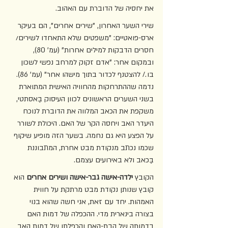
את יחסיה של הדוברת עם האהוב. 
שירי השער האחרון, "שירים אחרים", הם בעיקר 
ארס-פואטיים: "משפטים שלא התאחדו לשירים/ 
חסרים הדבקות למילים אחרות" (עמ' 80), 
ובמקום אחר: "אדם זקוק למרחב נפשי לשכון 
בו./ להצטנף לכדור בתוך מישהו אחר" (עמ' 86). 
נדמה שההתרחקות מהחוויה האישית המתוארת 
בשני השערים הראשונים לכוון העיסוק בַּאסתטי, 
משקפת את הכאב המלווה את הדוברת לנוכח 
היעדר האב ויחסה הקר של האם. היכולת לשורר 
על הפצע היא גם נחמה. בשער הזה מופיע שיקוף 
שכמו נכתב מנקודת מבט אחרת, המתבוננת 
בַּכאב ולא באירועים עצמם.
הקובץ 
ילדה-אישה גבר-אישה ושירים אחרים
 הוא 
קובץ שנותן נקודת מבט מרתקת על חווית 
האמהות. יחד עם זאת, אני חשה שהוא בנוי 
בצורה בינארית מדי. ההכפלה של דמות האם 
בדמותה של הבת-האם והכפלתו של דמות האב 