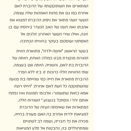
המתארים את השתוקקותה של הדוברת לאם 
אחרת כמו גם את מהות האמהות שלה עצמה; 
השער השני מתאר את ניסיון הדוברת למצוא את 
אהבתו ואת חומו של האב הנעדר ביחסיה עם בן 
זוגה, ואילו שירי השער האחרון זולגים אל 
האסתטי ועוסקים בעיקר בחוויית הכתיבה.
בשער הראשון "אישה-ילדה", מתוארת חווית 
ההורות מנקודת מבט כפולה: האחת, היותה של 
הדוברת בת לאם, והשנייה, היותה אֵם בעצמה. 
שתי החוויות הללו כרוכות זו בזו ללא הפרד. 
הדוברת מתארת את חייה כמי שהייתה בת פגועה 
שהשתוקקה כל העת לאם אחרת: "הייתי רוצה 
אמא כזאת שתשמור/ אלבומי תמונות ואז נפתח 
אותם יחד/ ונסתכל בגעגוע." השורות הללו, 
המתארות את שאיפתה העזה של הדוברת 
למציאות ילדית אחרת בה האם מעוּרה בחייה, 
מכירה את כל חבריה, ושמה לב לשינויים 
שמתחוללים בה, נחבטות אל סלע המציאות 