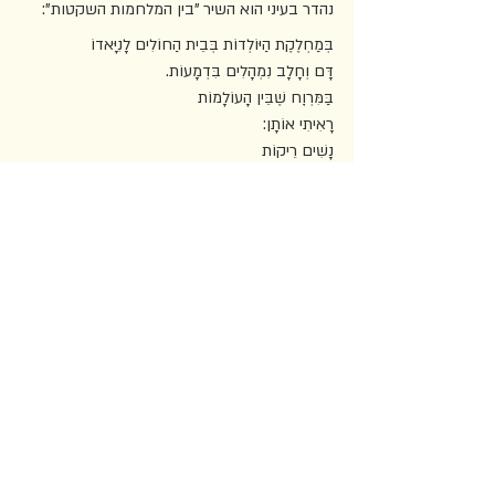
נהדר בעיני הוא השיר "בין המלחמות השקטות": 
בְּמַחְלֶקֶת הַיּוֹלְדוֹת בְּבֵית הַחוֹלִים לָנִיָּאדוֹ
דָּם וְחָלָב נִמְהָלִים בִּדְמָעוֹת.
בַּמִּרְוׇח שֶׁבֵּין הָעוֹלָמוֹת
רָאִיתִי אוֹתָן: 
נָשִׁים רֵיקוֹת
מְגַלְגְּלוֹת אַמְבַּטְיוֹת זְכוּכִית
מַחֲזִיקוֹת בַּפְּרָס
וּבוֹכוֹת.
השיר זה מתאר את החשש שטומנת הלידה 
לנשים: להפוך לאם ולוותר בכך על היות אישה. 
השיר מצליח להעביר את תחושת הניתוק שחווה 
האישה המתבוננת בנשים שזה עתה ילדו, ומנסח 
את מה שנשים מפחדות אולי לומר בקול רם, אבל 
ייתכן שינחם אותן לקרוא; לידה היא לא רק אושר 
גדול לאם אלא גם פרידה ממהות קודמת. אותי, 
בתור נערה, התיאור הזה גם מרתק וגם מפחיד. 
ובכל מקרה, אני מעדיפה את האמת הקשה של 