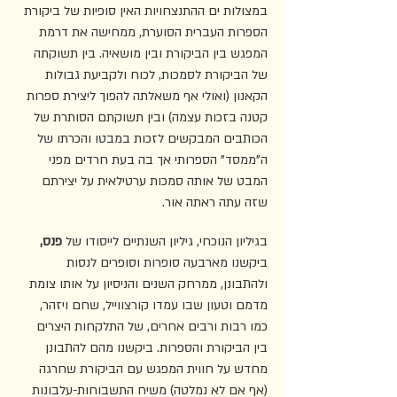
במצולות ים ההתנצחויות האין סופיות של ביקורת 
הספרות העברית הסוערת, ממחישה את דרמת 
המפגש בין הביקורת ובין מושאיה. בין תשוקתה 
של הביקורת לסמכות, לכוח ולקביעת גבולות 
הקאנון (ואולי אף משאלתה להפוך ליצירת ספרות 
קטנה בזכות עצמה) ובין תשוקתם הסותרת של 
הכותבים המבקשים לזכות במבטו והכרתו של 
ה"ממסד" הספרותי אך בה בעת חרדים מפני 
המבט של אותה סמכות ערטילאית על יצירתם 
שזה עתה ראתה אור. 
בגיליון הנוכחי, גיליון השנתיים לייסודו של 
פנס,
ביקשנו מארבעה סופרות וסופרים לנסות 
ולהתבונן, ממרחק השנים והניסיון על אותו צומת 
מדמם וטעון שבו עמדו קורצווייל, שחם ויזהר, 
כמו רבות ורבים אחרים, של התלקחות היצרים 
בין הביקורת והספרות. ביקשנו מהם להתבונן 
מחדש על חווית המפגש עם הביקורת שחרגה 
(אף אם לא נמלטה) משיח התשבוחות-עלבונות 