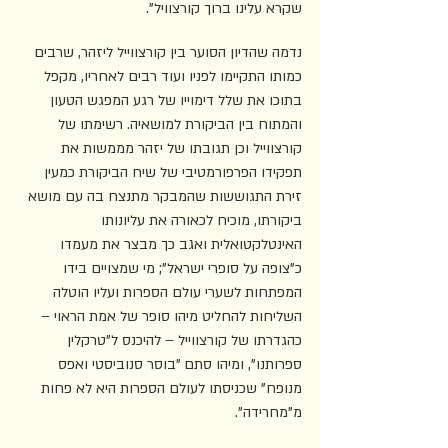
שקרא עלינו ברוך קורצוויל".
נדמה שהדיון הסוער בין קורצווייל ליזהר, שרבים 
כמותו התקיימו לפניו ועוד רבים לאחריו, מקפל 
בתוכו את שלל דימוייו של רגע המפגש הטעון 
והמתוח בין הביקורת למושאיה. רשימתו של 
קורצווייל וכן תגובתו של יזהר מממשות את 
תפקידו הפרפורמטיבי של שיח הביקורת כמעין 
זירת התגוששות שהמבקר מתנצח בה עם מושא 
ביקורתו, מוכיח לכאורה את עליונותו 
האינטלקטואלית ואגב כך מבצר את מעמדו 
כ"צופה על סופרי ישראל"; מי שמצויים בידו 
המפתחות לשערי עולם הספרות ועליו הוטלה 
השליחות להחליט מיהו סופר של אמת הראוי –  
כהגדרתו של קורצווייל – להיכנס ל"טרקלין 
ספרותנו", ומיהו סתם "בוסר סנוביסטי ואפס 
מנופח" שכניסתו לעולם הספרות היא לא פחות 
מ"מחרידה". 