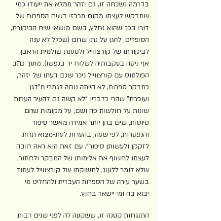
בדרמה נשכחה זו, גם יזהר ממלא את ייעודו כמי 
שמבקש לעצמו מקום מרכזי בשיח הספרות של 
דורו בכך שהוא נחלץ, בשם מושאי שיח הביקורת, 
הסופרים, להגן על נתן שחם (שכלל לא ענה 
לביקורתו של קורצווייל ולטענת שולמית הראבן 
אף ניסה בעקבותיה לשלוח יד בנפשו). מתוך כתב 
הפולמוס עם קורצווייל ניכר שגם דעתו של יזהר, 
כמבקר ספרות, לא הייתה נוחה לגמרי מ"דגן 
ועופרת" שהרי כדבריו "לא קשה גם להעיר הערות 
שונות על חולשות פה ושם, על מקומות שהם 
טיוטות, שיש בהן יותר אמירה מאשר סיפור 
והנפטרות, לפי שעה, בהערות לעת-מצוא תחת 
לזקקן ולעשותן סיפור". עם זאת הוא ראה חובה 
לעצמו לחשוף את אלימותו של המבקר ולחתור, 
שלא לומר ללעוג, לתשוקתו של קורצווייל לעמוד 
בשער עירה של הספרות העברית ולהחליט מי 
יבוא בה ומי יישאר בחוץ. 
התנגחות קטנה זו, ששקעה לה לפני שנים רבות 