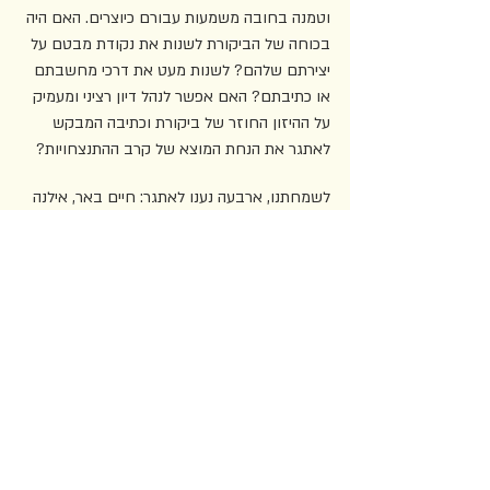
וטמנה בחובה משמעות עבורם כיוצרים. האם היה 
בכוחה של הביקורת לשנות את נקודת מבטם על 
יצירתם שלהם? לשנות מעט את דרכי מחשבתם 
או כתיבתם? האם אפשר לנהל דיון רציני ומעמיק 
על ההיזון החוזר של ביקורת וכתיבה המבקש 
לאתגר את הנחת המוצא של קרב ההתנצחויות?
לשמחתנו, ארבעה נענו לאתגר: חיים באר, אילנה 
ברנשטיין, מתן חרמוני ואילת שמיר, שכל אחת 
ואחד מהם זכה להתקבלות ציבורית משמעותית 
ושיח מורכב וארוך שנים עם הביקורת. חיים באר 
התמקד בשיח הביקורתי על אוגות אופני השימוש 
שלו במקורות יהודיים (כולל שיח הביקורת החרדי 
על כך). שלושת הכותבים האחרים, אילנה 
ברנשטיין, מתן חרמוני ואילת שמיר, בחרו לשוב 
ליצירת הביכורים שלהם ולחוויית המפגש הקמאית 
עם ביקורת משמעותית ראשונה על כתיבתם. מתן 
חרמוני שב לביקורת של שחר פינסקר על 
היברו 
פבלשינג קומפני
; אילת שמיר חזרה לביקורת של 