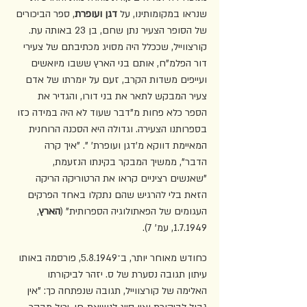
שנראו במקומותינו, על 
דגן ועופרת
, ספר הביכורים 
של הסופר הצעיר נתן שחם, בן 23 באותה עת. 
קורצווייל, שככלל היה מסויג מכתיבתם של צעירי 
דור הפלמ"ח, אותם בני הארץ ששבו מיואשים 
ועייפים משדות הקרב, זעם על יומרתו של אדם 
צעיר המבקש לתאר את בני דורו, והגדיר את 
הספר כלא פחות מ"דבר שעוד לא היה במידה כזו 
בספרותנו הצעירה. וגדולה היא הסכנה הרוחנית 
המאיימת דווקא מ'דגן ועופרת' ". "איך קרה 
הדבר", ממשיך המבקר בקינתו הנזעמת, 
"שאנשים רציניים קראו את הרטוריקה הריקה 
הזאת בלי להרגיש שהם נתקלו באחד הפרקים 
העגומים של הפאתולוגיה הספרותית" (
הארץ
, 
1.7.1949, עמ' 7). 
כחודש מאוחר יותר, ב־5.8.1949, פורסמה באותו 
עיתון תגובה נסערת של ס. יזהר לביקורתו 
האלימה של קורצווייל, תגובה שנפתחה כך: "אין 