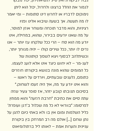
גבול לביקורת ואין סייג לנשיאת-חן, יכול מבקר 
לגמור את ההלל ברצונו ולחדול, יכול הוא ליתן 
נימוקים לדבריו או לחרוץ דינו סתומות – ומי יאמר 
לו מה תעשה. אך בשעה שיבוא אלינו ופניו 
רציניות, והוא מדבר תוכחה ומשחר אוזן למוסר, 
על מה שאנו יודעים בבירור, שהוא, במחילה, אינו 
יודע מה הוא סח – הרי ככל שלקחו עז יותר – אנו 
נדים לו יותר, ככל שירים קולו – יהיה מגוחך יותר, 
וכשיתלהב לבסוף ויצא לשפוך קיתונות של 
לעג-מר – לא יחוש כיצד אינו אלא לועג לעצמו. 
כל המומים שהוא מונה בנושא ביקורתו חוזרים 
כתומם, נלעגים שבעתיים, ויורדים על ראשו – 
והוא אינו יודע עד מה, איך היה זעפו לשחוק." 
בסיכום תגובתו קובע יזהר, אז סופר צעיר שזה 
עתה סיים את כתיבת "חרבת חזעה" והוא ממתין 
לפרסומו: "בוודאי לא כל מה שכלול ב'דגן ועופרת' 
כליל השלמות ומום אין בו ולא באתי כיום להגן על 
נתן שחם [...] אולם מה רב המרחק בין ביקורת 
עניינית והערות אמת – לאותו ליל ברתולומיאוס 