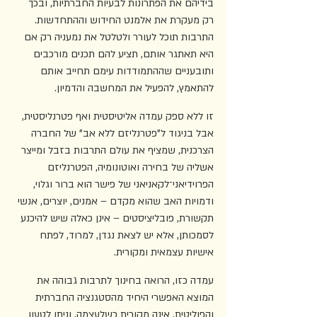
בידיהם את הפתרונות לבעיות החברתיות, ובכך 
רק מעקרת את אלמנט החידוש וההתחדשות. 
התרבות תוכל לעורר ולטלטל את נמעניה רק אם 
היא תאתגר אותם, תציע להם תכנים מורכבים 
ותובעניים שההתמודדות עימם תחייב אותם 
להתאמץ, להפעיל את המחשבה והדמיון.
זו ללא ספק עמדה אליטיסטית ואף פטרנליסטית, 
אבל בניגוד ל"פטרנליזם ללא אב" של החברה 
הצרכנית, שמציף את עולם התרבות בזבל ומייצר 
אשליה של בחירה ואוטונומיה, הפטרנליזם 
הפרוידיאני־לקאניאני של פישר הוא ברור וגלוי, 
ודמויות האב שהוא מקדם – אמנים, יוצרים, אנשי 
תקשורת, פובליציסטים – אינן כאלה שיש להיכנע 
לסמכותן, אלא יש לצאת נגדן, למרוד, לפתח 
אישיות עצמאית ומקורית.
עמדה כזו, הרואה בחינוך לתרבות גבוהה את 
המוצא האפשרי היחיד מהסטגנציה החברתית 
והפוליטית, אינה מקורית כשלעצמה, וניתן לטעון 