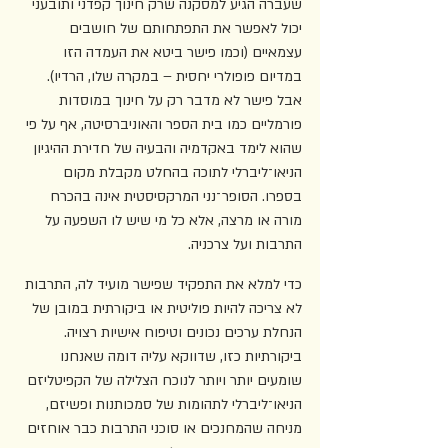
שעברה הגיע למסקנה שרק חינוך קפדני ותובעני 
יכול לאפשר את התפתחותם של חושבים 
עצמאיים (וכמו פישר ביטא את העמדה הזו 
במדיום פופולרי יחסית – במקרה שלו, הרדיו). 
אבל פישר לא מדבר רק על חינוך במוסדות 
פורמליים כמו בית הספר והאוניברסיטה, אף על פי 
שהוא לימד באקדמיה והבעיה של חדירת ההיגיון 
הניאו־ליברלי לתוכה בהחלט מקבלת מקום 
בספרו. הסופר‏־נני המרקסיסטית אינה בהכרח 
מורה או מרצה, אלא כל מי שיש לו השפעה על 
התרבות ועל צרכניה.
כדי למלא את התפקיד שפישר מועיד לה, התרבות 
לא צריכה להיות פוליטית או ביקורתית במובן של 
הנחלת ערכים נכונים וטיפוח אישיות רצויה. 
ביקורתיות כזו, שדווקא עליה דומה שאנחנו 
שומעים יותר ויותר לנוכח הצלילה של הקפיטליזם 
הניאו־ליברלי לתהומות של סמכותנות ופשיזם, 
מניחה שהמחנכים או סוכני התרבות כבר אוחזים 