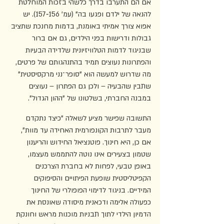
אם הם התערבו בדרך כלשהי בזכות המוחלטת 
להנאה של ילדם ופגעו בה" (עמ' 156‑157). יש 
אפוא צורך אמיתי באומנת, בדמות מחנכת שתציב 
גבולות ודרישות בפני הילדים, גם אם ברור 
שבניגוד לדמות הטלוויזיונית שלדידה הבעיות 
והפתרונות נעוצים תמיד בהתנהגותם של פרטים, 
מה שדרוש למעשה הוא "סופר־נני מרקסיסטית" 
שתבין שהבעיה – ולכן גם הפתרון – נעוצים 
במבנה החברתי, בשלטונו של "ההון הגדול".
התשובה שפישר מציע לשאלה "כיצד נתקדם 
מעבר לתרבות הקונפורמית האחידה עד מוות", 
אם כן, היא חינוך. פוטנציאל החידוש והריענון 
שטמון בצעירים אינו נוטה להתממש מעצמו, 
באופן טבעי, לפחות לא בחברת הצרכנים 
הקפיטליסטית שופעת הפיתויים והסיפוקים 
המידיים. בניגוד לדימוי הפופולרי של החינוך 
כפעולה אלימה ודכאנית מיסודה שאונסת את 
הדמיון הילדי לתוך תבניות מוכנות מראש וחונקת 