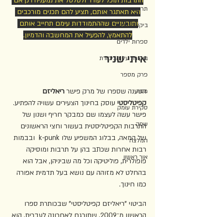
התרבות תוכל לעורר ולטלטל את נמעניה רק אם 
תרגום
היא תאתגר אותם, תציע להם תכנים מורכבים 
ותובעניים שההתמודדות עימם תחייב אותם 
ביקורת צעירה
להתאמץ, להפעיל את המחשבה והדמיון.
ספרות ילדים
איתי שניר
ביקורת על הביקורת
פרק מספר
הטענה שספרו של מרק פישר
 ריאליזם 
מסה
קפיטליסטי 
עוסק בחינוך הצעירים עשויה להפתיע. 
סקירת עומק
פישר עשה לעצמו שם כמבקר חריף ושנון של 
שפה
התרבות הקפיטליסטית בעשור וחצי הראשונים 
של המאה, בבלוג המשפיע שלו k-punk  ובבמות 
המלצה
רבות אחרות שכתב בהן על תרבות ומוסיקה 
אור ראשון
פופולרית, פוליטיקה וכל מה שביניהן, אבל הוא 
בהחלט לא מזוהה עם נושא בעל תדמית אפורה 
כמו חינוך.
הביטוי "ריאליזם קפיטליסטי" שבכותרת ספרו 
הראשון מ־2009, שתורגם לאחרונה לעברית, הוא 