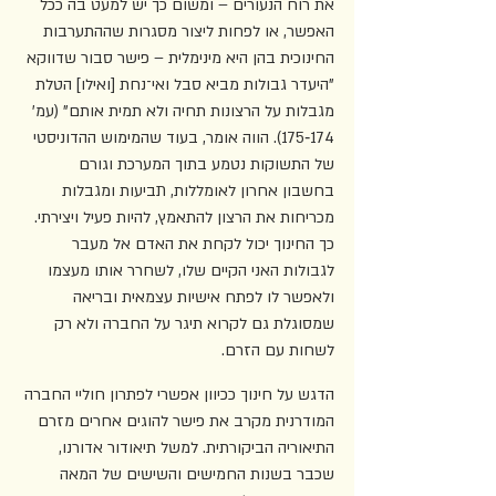
את רוח הנעורים – ומשום כך יש למעט בה ככל 
האפשר, או לפחות ליצור מסגרות שההתערבות 
החינוכית בהן היא מינימלית – פישר סבור שדווקא 
"היעדר גבולות מביא סבל ואי־נחת [ואילו] הטלת 
מגבלות על הרצונות תחיה ולא תמית אותם" (עמ' 
174‑175). הווה אומר, בעוד שהמימוש ההדוניסטי 
של התשוקות נטמע בתוך המערכת וגורם 
בחשבון אחרון לאומללות, תביעות ומגבלות 
מכריחות את הרצון להתאמץ, להיות פעיל ויצירתי. 
כך החינוך יכול לקחת את האדם אל מעבר 
לגבולות האני הקיים שלו, לשחרר אותו מעצמו 
ולאפשר לו לפתח אישיות עצמאית ובריאה 
שמסוגלת גם לקרוא תיגר על החברה ולא רק 
לשחות עם הזרם.
הדגש על חינוך ככיוון אפשרי לפתרון חוליי החברה 
המודרנית מקרב את פישר להוגים אחרים מזרם 
התיאוריה הביקורתית. למשל תיאודור אדורנו, 
שכבר בשנות החמישים והשישים של המאה 