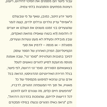
עבור פישר הם מסמנים את הסיכוי לחידוש, ריענון, 
רעיונות מפתיעים והתנהגות בלתי צפויה.
פישר יודע היטב, כמובן, שאף על פי שבעולם 
ה"אמיתי" עדיין נולדים וגדלים ילדים, קשה לומר 
שהצעירים בני זמננו משנים את העולם או יוצרים 
לו חלופות (לא בטוח שאפילו מחאת האקלים, 
שבין מוביליה ופעיליה לא מעט צעירות וצעירים, 
מסוגלת – או מנסה – לדמיין את סוף 
הקפיטליזם). הפרק האחרון של הספר עוסק 
לפיכך בתוכנית הטלוויזיה "סופר־נני", שבה אומנת 
מנוסה מוזעקת לסייע להורים נואשים לטפל 
בצאצאיהם הסוררים. סופר־נני דרושה, לפי פישר, 
בגלל חדירת האידיוטיזם ההדוניסטי, הרואה בכל 
אדם צרכן שזכאי למימוש מקסימלי של כל 
מאווייו, אל תוך חיי המשפחה: ההורים, לדבריו, 
"מחפשים חיים קלים, מה שגורם להם להיכנע 
לכל דרישות ילדיהם, שהופכות בהדרגה רודניות", 
ולכן "נראה כאילו ההורים נכשלו במילוי תפקידם 