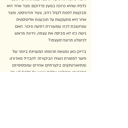
כלפיה שהיא כרוכה במעין פרדוקס: מצד אחד היא 
מבקשת לפנות לקהל רחב, צעיר והדוניסטי, ומצד 
אחר היא מתעקשת על תובענות אליטיסטית 
שנחשבת לכזו שמעוררת רתיעה וניכור. האם 
גישה כזו לא מביסה את עצמה, נידונה מראש 
לכישלון מרוצה־מעצמו?
בדיוק כאן נמצאת תרומתו המעניינת ביותר של 
פישר למסורת השיח הביקורתי. להבדיל מאדורנו 
ומתיאורטיקנים ביקורתיים אחרים שהפסימיזם 
התרבותי והפוליטי שלהם נשען על זלזול לא רק 
בתרבות הפופולרית אלא גם בבני האדם עצמם, 
פישר טוען שמתחת לרצונות שהתאגידים 
מייצרים טמונה תשוקה אמיתית לדברים חדשים 
ומפתיעים: "הצורות העוצמתיות ביותר של 
ההשתוקקות הן למוזר, ללא צפוי, למשונה" (עמ' 
165). אנשים, במילים אחרות, בהחלט רוצים תוכן 
איכותי ומאתגר, אף על פי שהרצון הזה נותר רדום 
כל עוד אין שום דבר שיספק אותו.