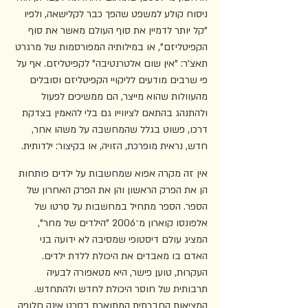
ניסוח קולע למשפט שהפך כבר לקלישאה, ולפיו 
"קל יותר לדמיין את סוף העולם מאשר את סוף 
הקפיטליזם", או במילותיה המפורסמות של מרגרט 
תאצ'ר: "אין שום אלטרנטיבה" לקפיטליזם. אף על 
פי שרבים מודעים לליקויי הקפיטליזם וסובלים 
מהעוולות שהוא מייצר, הם ממשיכים לפעול 
ולהתנהג בהתאם לציווייו גם בלי להאמין בצדקת 
דרכו, פשוט בגלל שהמחשבה על משהו אחר, 
חדש, נראית מופרכת, הזויה, או בקיצור: ילדותית.
אין זה מקרה אפוא שמחשבות על ילדים פותחות 
הן את הפרק הראשון והן את הפרק האחרון של 
הספר. הספר מתחיל במחשבות על סרטו של 
אלפונסו קוארון מ־2006 "הילדים של מחר", 
המציג עולם דיסטופי שמסיבה לא ידועה בני 
האדם בו מאבדים את היכולת ללדת ילדים. 
העקרוּת, טוען פישר, היא מטאפורה לבעיה 
תרבותית של חוסר היכולת לחדש ולהתחדש. 
המציאות החברתית המתוארת בסרט אינה חלופה 