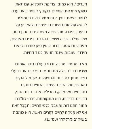
העדים". היא כמובן צודקת להפליא. עם זאת, 
כשקראתי את השירים בקובץ חשתי שאני עדה 
לחיות יוצאת דופן. לזרחי יש יכולת פנומנלית 
לבטא עולמות חיצוניים ופנימיים ולהצביע על 
הפער ביניהם. זוהי שירה משחקית במובן הטוב 
של המילה, שירה שיוצרת מרחב ביניים מאפשר, 
מפתיע ופנטסטי. ברור שאין כאן סתירה כי אם 
חידוד, עצבות איננה תנועה כנגד החיות.
מאז ומתמיד מרדה זרחי בעולם היש. אומנם 
שירים רבים שלה מתבוננים בפרחים או בבעלי 
חיים מתוך סקרנות והתפעלות. אך מול הקיום 
האנושי, מול החיים עצמם, הרוויים חוקים 
חברתיים ואי־צדק, המכילים את בגידת הגוף, 
הרוויים בדידות, היא מתקוממת. זרחי כותבת 
מתוך התנגדות ומאבק כלפי החיים: "וּבְכָל זֹאת 
אֲנִי לֹא מְנִיחָה לַחַיִּים לְהָרִים רֹאשׁ", היא כותבת 
בשיר "בוקרלילה" (עמ' 11).