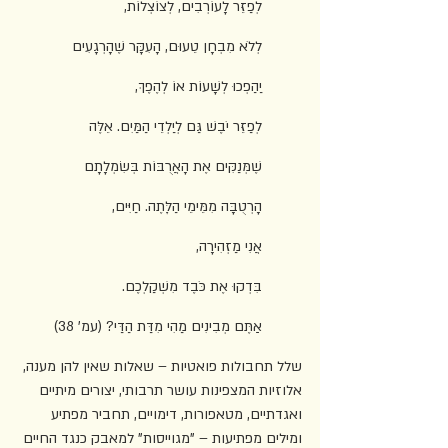
לְפַזֵּר לָעוֹרְבִים, לְצוֹצְלוֹת,
לְלֹא מִבְחָן טֵעוּם, הָעִקָּר שֶׁהָרְגָעִים
יַהַפְכוּ לְשָׁעוֹת אוֹ לְהֶפֶךְ,
לְפַזֵּר יֹבֶשׁ גַּם לְיַלְדֵי הַמַּיִם. אֵלֶּה
שֶׁמְּנַקִּים אֶת הָאֲרֻבּוֹת בְּשִׂמְלָתָם
הָרְטֻבָּה מִמֵּימֵי הַלׇּתֶה. חַיִּים,
אֲנִי מַזְהִירָה,
בִּדְקוּ אֶת כֹּבֶד מִשְׁקַלְכֶם.
אַתֶּם מְבִינִים מַהִי מִדַּת הַדַּי? (עמ' 38)
שלל תחבולות פואטיות – שאלות שאין להן מענה, 
אלוזיות המצפינות עושר תרבותי, יצורים מיתיים 
ואגדתיים, מטאפורות, דימויים, תחביר מפתיע 
ומילים מפתיעות – "מגוייסות" למאבק כנגד החיים 