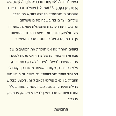
בשיר "חוצה": "יֵשׁ פֶּתַח מִן הַהִיסְטוֹרְיָה,/ שֶׁמַּחְמִיק 
הַרְחֵק מִן הָעֲקֵדָה?" (עמ' 12) שואלת זרחי. הצורה 
הספרותית "מחמיק", מזכירה דווקא את הדרך 
שילדים יוצרים בה בשפה מילים משלהם, 
ומדגישה את העובדה שהשאלה נשאלת מעמדה 
של חולשה, רכות, חוסר ישע במרחב הממשות, 
אך גם מעמדה של ריבונות במרחב הפואטי.
בשנים האחרונות אני חוקרת את המוטיבים של 
פצע ואיחוי בשירתה של זרחי. אני מנסה לפענח 
את המושגים "פצע" ו"איחוי" לא רק כמוטיבים, 
אלא גם כפרקטיקות פואטיות. משום כך קסם לי 
במיוחד השיר "תחבושת". גם בשיר זה מיטשטש 
ההבדל בין כאב פוליטי לכאב קיומי. הפצע מבקש 
קהילה והיאחזות, אבל קשה לשמוע אותו, בגלל 
התחבושת או מפני שאין לו אבא ואימא, או מעיל, 
או ראי:
תחבושת