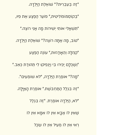
"זֶה בְּעִבְרִית?" שׁוֹאֶלֶת הַיַּלְדָּה.
"בְּקוֹסְמוֹפּוֹלִיטִית," פּוֹעֵר הַפֶּצַע אֶת פִּיו,
"תִּשְׁאֲלִי אוֹתִי יְשִׁירוֹת מָה אֲנִי רוֹצֶה."
"טוֹב, מָה אַתָּה רוֹצֶה?" שׁוֹאֶלֶת הַיַּלְדָּה.
"קְהִלָּה וְהֵאָחֲזוּת," עוֹנֶה הַפֶּצַע
"וְשֶׁכֻּלָּם יַכִּירוּ בִּי וְיַנְפִּיקוּ לִי תְּהוּדַת כְּאֵב."
"מָה?" אוֹמֶרֶת הַיַּלְדָּה, "לֹא שׁוֹמְעִים".
"זֶה בִּגְלַל הַתַּחְבֹּשֶׁת." אוֹמֶרֶת הָאַיָּלָה.
"לֹא, הַיַּלְדָּה אוֹמֶרֶת. "זֶה בִּגְלַל
שֶׁאֵין לוֹ אַבָּא אֵין לוֹ אִמָּא אֵין לוֹ
רְאִי אֵין לוֹ מְעִיל אֵין לוֹ שֵׂכֶל