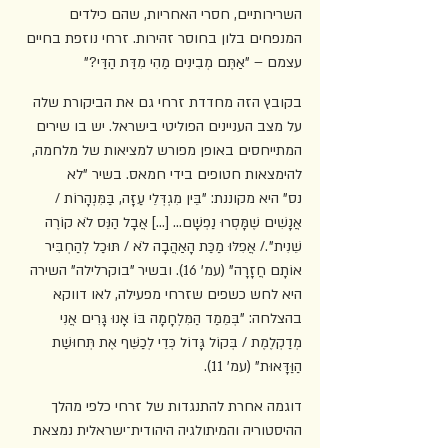
השרירותיים, חסרי האחריות, שהם כילדים 
המנפחים בלון בחוסר זהירות. זרחי נוזפת בחיים 
עצמם – "אַתֶּם מְבִינִים מַהִי מִדַּת הַדַּי?"
בקובץ הזה מחדדת זרחי גם את הביקורת שלה 
על מצב העניינים הפוליטי בישראל. יש בו שירים 
המתייחסים באופן מפורש למציאות של מלחמה, 
להימצאות חטופים בידי חמאס. בשיר "לא 
נס"
היא מקוננת: "בֵּין מִגְדְּלֵי עַזָּה, בַּמִּנְהָרוֹת / 
אֲנָשִׁים שֶׁמָּסְרוּ נַפְשָׁם... [...] אֲבָל הַנֵּס לֹא קוֹרֶה 
שֵׁנִית"./ אֲפִלּוּ מַכַּת הָאַהֲבָה לֹא / תּוּכַל לְהַחְבִּיר 
אוֹתָם חֲזָרָה" (עמ' 16). ובשיר "בוקרלילה" השירה 
היא לחש כשפים שזרחי מפעילה, לאו דווקא 
בהצלחה: "בְּמֵמַד הַמִּלְחָמָה בּוֹ אָנוּ גָּרִים אֲנִי 
מְדַקְלֶמֶת / בְּקוֹל גָּדוֹל כְּדֵי לְכַשֵּׁף אֶת תְּחוּשַׁת 
הַוַּדָּאוּת" (עמ' 11).
דוגמה אחרת להתנגדות של זרחי כלפי מהלך 
ההיסטוריה והמיתולגיה היהודית־ישראלית נמצאת 