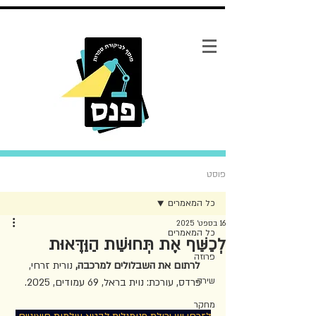
פוסט
כל המאמרים
16 בספט׳ 2025
כל המאמרים
לְכַשֵּׁף אֶת תְּחוּשַׁת הַוַּדָּאוּת
פרוזה
לרתום את השבלולים למרכבה, 
נורית זרחי, 
שירה
פרדס, עורכת: נוית בראל, 69 עמודים, 2025.
מחקר