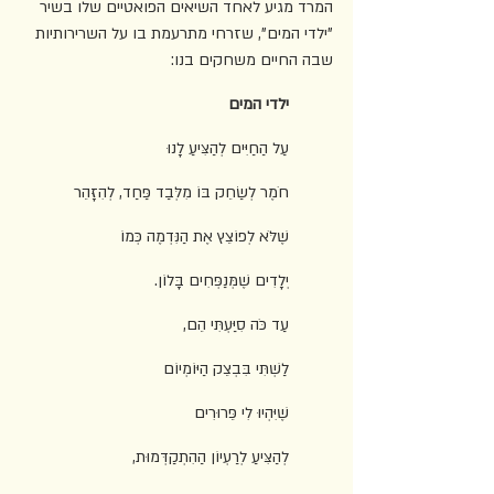
המרד מגיע לאחד השיאים הפואטיים שלו בשיר 
"ילדי המים", שזרחי מתרעמת בו על השרירותיות 
שבה החיים משחקים בנו:
ילדי המים
עַל הַחַיִּים לְהַצִּיעַ לָנוּ
חֹמֶר לְשַׂחֵק בּוֹ מִלְּבַד פַּחַד, לְהִזָּהֵר
שֶׁלֹּא לְפוֹצֵץ אֶת הַנִּדְמֶה כְּמוֹ
יְלָדִים שֶׁמְּנַפְּחִים בָּלוֹן.
עַד כֹּה סִיַּעְתִּי הֵם,
לַשְׁתִּי בִּבְצֵק הַיּוֹמְיוֹם
שֶׁיִּהְיוּ לִי פֵּרוּרִים
לְהַצִּיעַ לְרַעְיוֹן הַהִתְקַדְּמוּת,