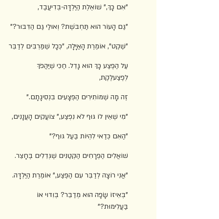
"אִם כָּךְ," שׁוֹאֶלֶת הַיַּלְדָּה-בְּדִיעֲבַד,
"גַּם הָעוֹר הוּא תַּחְבֹּשֶׁת? וְאוּלַי גַּם הַדִּבּוּר?"
"שֶׁקֶט", אוֹמֶרֶת הָאַיָּלָה, "כְּכָל שֶׁמַּרְבִּים לְדַבֵּר
עַל הַפֶּצַע כָּךְ הוּא גָּדֵל. חַכִּי שֶׁיַּהֲפֹךְ 
לְפֶצַעלֶקֶת,
זֶה מָה שֶׁמּוֹתִירִים הַפְּצָעִים בִּנְסִיגָתָם."
"מִי שֶׁאֵין לוֹ גּוּף לֹא נִפְצַע," צוֹעֲקִים הָעֲנָנִים,
"הַאִם כְּדַאי לִהְיוֹת בַּעַל גּוּף?"
שׁוֹאֲלִים הַפְּרָחִים הַקְּטַנִּים שֶׁגְּדֵלִים בֶּחָצֵר.
"אֲנִי רוֹצָה לְדַבֵּר עִם הַפֶּצַע," אוֹמֶרֶת הַיַּלְדָּה.
"בְּאֵיזוֹ שָׂפָה הוּא מְדַבֵּר? בְּוִדּוּי אוֹ 
בַּעֲלִימוּת?"