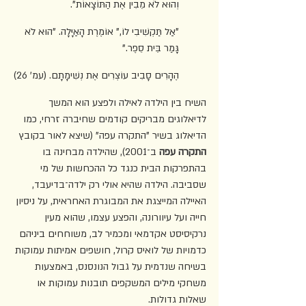
וְהוּא לֹא מֵבִין אֶת הַתּוֹצָאוֹת".
"אַל תַּקְשִׁיבִי לוֹ," אוֹמֶרֶת הָאַיָּלָה. "הוּא לֹא 
גָּמַר בֵּית סֵפֶר."
הֶהָרִים סָבִיב עוֹצְרִים אֶת נְשִׁימָתָם. (עמ' 26)
השיח בין הילדה לאילה ולפצע הוא המשך 
לדיאלוגים מבריקים קודמים שחיברה זרחי, כמו 
הדיאלוג בשיר "התקרה עפה"
(שיצא לאור בקובץ 
התקרה עפה
 ב־2001), שהילדה מבחינה בו 
בהתפרקות הבית כנגד כל ההכחשות של מי 
שסביבה. הילדה שהיא אולי רק ילדה־בדיעבד, 
האיילה המייצגת את המבוגרת האחראית, על ניסיון 
חייה ועל עיוורונה, והפצע עצמו, שהוא מעין 
נרקיסיסט אקדמאי ומכמיר לב, משוחחים ביניהם 
כדמויות של לואיס קרול, חושפים אמיתות עמוקות 
בשיחה שנדמית על גבול הנונסנס, באמצעות 
משחקי מילים המשקפים תובנות עמוקות או 
שאלות גדולות.  