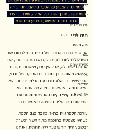
לזרחי יש יכולת פנומנלית לבטא עולמות חיצוניים 
תרגום
ופנימיים ולהצביע על הפער ביניהם. זוהי שירה 
משחקית במובן הטוב של המילה, שירה שיוצרת 
ביקורת צעירה
מרחב ביניים מאפשר, מפתיע ופנטסטי. 
ספרות ילדים
חיה לוי
ביקורת על הביקורת
פרק מספר
את ספר השירה החדש של נורית זרחי 
לרתום את 
מסה
השבלולים למרכבה
, יש לקרוא כמתנה שספק אם 
סקירת עומק
אנחנו ראויות לה, אבל אין ספק שאנחנו זקוקות 
לה. הוא מהווה נדבך חשוב בפואטיקה של זרחי, 
שפה
מפני שיש בו דיאלוג חכם עם מכלול יצירתה. הוא 
המלצה
מציע נחמה באמצעות כתיבה של אמת. הוא 
אור ראשון
מבטא את קשיי הקיום האנושי ומתעמת עם 
המציאות הישראלית בעוצמה פואטית רבה.
עורכת הספר נוית בראל, כתבה בגב הספר, 
כשהיא מצטטת בחוכמה מתוך השיר "פשר": 
"בקובץ הזה רוחש צער ללא תחתית, ואנחנו 