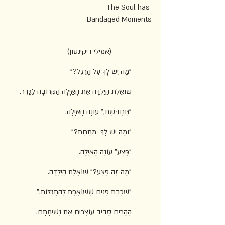
                             The Soul has 
Bandaged Moments
          (אמילי דיקינסון)  
"מָה יֵשׁ לָךְ עַל הָרֶגֶל?"
שׁוֹאֶלֶת הַיַּלְדָּה אֶת הָאַיָּלָה הַקְּרוֹבָה לַגָּדֵר.
"תַּחְבֹּשֶׁת," עוֹנָה הָאַיָּלָה.
"וּמָה יֵשׁ לָךְ  מִתַּחַת?"
"פֶּצַע" עוֹנָה הָאַיָּלָה.
"מָה זֶה פֶּצַע?" שׁוֹאֶלֶת הַיַּלְדָּה.
"שִׁכְבַת פְּנִים שֶׁשּׁוֹאֶפֶת לְהִתְגַּלּוֹת."
הֶהָרִים סָבִיב עוֹצְרִים אֶת נְשִׁימָתָם.