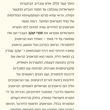
היום״ (עמ' 701). אלא שברוב הביקורות 
הישראליות שנכתבו על הספר הובלע ההקשר 
הפולני, וודאי שלא פורטו השתמעויותיו הפוליטיות 
של קהל הקוראים המיועד. דומה ששני 
הנראטיבים היחידים שהיו זמינים לפני הקורא 
הישראלים שקראו את 
ספרי יעקב
 העברי הם אלו 
שתוארו על ידי מאיר – האחד הוא הנראטיב 
ה״מסורתי״, הרואה בפרנק נוכל ופושע, נראטיב 
שאביו הרוחני הוא רודף השבתאים ר׳ יעקב עמדין 
בן המאה הי״ח, והשני הוא הנראטיב הרואה את 
פרנק כתופעה לעצמה, התעוררות ויטאלית, 
סינקרטיסטית ואנרכית, המזוהה עם התנגדות 
לרבנות ולמסורת, ועם ניצנים ראשונים של 
חילוניות כזהות יהודית לגיטימית. שני הנראטיבים 
הללו הם נראטיבים ישראליים לאומיים: הנראטיב 
הלאומי ה״רבני״, המתנגד לפרנקיזם, הנדחה על ידי 
הקורא הישראלי כמאליו, כחלק מדחיית העולם 
המסורתי בכלל. והנראטיב הלאומי ה״חדש״, הרואה 
בפרנק יסוד מתפרץ של חיים לאומיים חילוניים, 