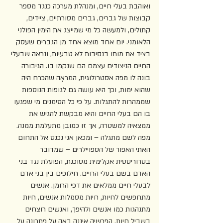
ואוהבת בעלי חיים, ומנהלת מערכה כנגד מספר 
קבוצות של גברים, גברים מסורתיים, ציידים, 
קתולים, ולמעשה כל מי שמייצג את הימין הפולני 
הלאומני. יום אחד מוצא אחד מן הגברים שעסק 
בציד את מותו בנסיבות לא טבעיות, ונראה שבעלי 
החיים הניצודים עצמם הם שנקמו בו. הגיבורה 
בונה לו מפה אסטרולוגית, המראָה שהכרח היה 
שהוא ימות, וכך היא עושה גם לגופות הנוספות 
שממהרות להתגלות. על פי כל הסימנים מי שפגעו 
בו הם בעלי החיים והיא מבקשת להגיש את 
ממצאיה למשטרה, אך זו כמובן מתעלמת ממנה. 
מפה לשם מתגלה – ומכאן אני נכנס אל התחום 
האתי האפור של הספויילרים – שמדובר 
בטרוריסטית אקלימית מסוכנת, הפועלת נגד בני 
האדם בשם בעלי החיים. חילופים בין בני אדם 
לבעלי חיים ממלאים את דפי הרומן. אנשים 
מתחפשים לחיות, חיות מסמלות אנשים, חיות 
מתנהגות כמו אנשים ולהיפך, ואנשים רוצחים 
בשביל חיות. הפרשיה איננה באה על פתרונה על 