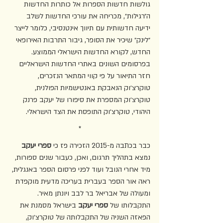
גולשות חדשות הספרות אל כותרות החדשות 
ה״רגילות״, מכריחה את עורכי החדשות לשלב 
ידיעה חדשותית עם תיווך אינטנסיבי, כלומר לייצר 
״לינק״ שיכיר את הסופר, גיבור התרבות האירופאי 
החדש, לקורא החדשות הישראלי הממוצע. 
בפרסומים השונים באתרי החדשות הישראליים 
חזר התיאור על פי קווי המתאר הנזכרים, 
טוקרצ׳וק הנאבקת באנטישמיות הפולנית, 
טוקרצ׳וק המספרת את סיפורו של יעקב פרנק 
היהודי, טוקרצ׳וק התופסת את הצד הישראלי. 
*
כבר בכתבה מ-2015 הזכירה פז כי 
ספרי יעקב
נמצא בתהליך תרגום, ואכן, כעבור שנים ספורות, 
מיד אחרי הנובל ועוד לפני פרסום הספר באנגלית, 
ראה אור הספר בעברית בעריכה מדעית מוקפדת 
ומעולה של אבריאל בר לבב ויונתן מאיר. 
התקבלותו של 
ספרי יעקב
 בישראל מסמנת את 
הפאזה השניה של התקבלותה של טוקרצ׳וק, 