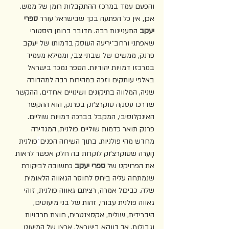
והפעם עמד במרכז ההתקבלות רומן של ממש. 
אכן, אין כל הפתעה בכך שבישראל עורר 
ספרי 
יעקב
 התעניינות רבה. מדובר ברומן היסטורי 
שאפתני ורחב־יריעה העוסק בדמותו של יעקב 
פרנק, ממשיכו של שבתי צבי, וממילא מעמיד 
במרכזו דמויות יהודיות. הספר נמכר בישראל 
באלפי עותקים וזכה במהירות רבה למהדורה 
שניה, המלווה בתיקונים ושינויים אחדים. ההקשר 
שדרכו עסקה טוקרצ׳וק בפרנק, הוא ההקשר 
האינקלוסיבי, המקבל בברכה דמויות שוליים. 
פרנק תואר כדמות שוליים פולנית, המגדירה 
מחדש מהי פולניות. בתוך השיחה הפנים
־
פולנית 
הָעֵרה שטוקרצ׳וק לוקחת בה חלק אפשר לראות 
את הפרויקט של 
ספרי יעקב
 כתשובה לביקורת 
שנמתחה עליה ביחס לחוסר הגאווה הלאומית 
שלה. כביכול אמרה, רציתם גאווה פולנית, זוהי 
גאווה פולנית עבורי, זהות של בני מיעוטים, 
היברידית, שולית, אקסצנטרית, חוצת תרבויות 
וגבולות. אך דווקא בישראל, ארצו של המיעוט 