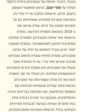
בנובל, לכבוד זכייתה של טוקרצ׳וק בפרס ה״ניקה״ 
הפולני על 
ספרי יעקב
, הרומן ההיסטורי העוסק 
ביעקב פרנק. הרשימה נכתבה על ידי מירי פז, 
מתרגמת מוערכת מפולנית, שאחראית גם על 
התרגום המצוין של ברונו שולץ שראה אור 
ב-2018 בהוצאת הספריה החדשה. כותרת 
הרשימה היא ״אולגה טוקרצ'וק: הסופרת הפולניה 
שמסרבת להיכנע לאנטישמיות״, וכותרת המשנה: 
״ספר חדש הוביל לאיומים על חייה של אולגה 
טוקרצ'וק, סופרת פולניה עטורת פרסים שכנראה 
אוהבת יהודים יותר מדי״. על פי הכותרת עיקר 
פועלה של טוקרצ׳וק הוא אהבת יהודים והתנגדות 
לאנטישמיות הפולנית. רק הצולל אל תוך תיאורה 
הכנה של פז מגלה שעמדותיה של טוקרצ'וק 
נובעות מתוך עמדות עכשוויות המזוהות עם 
השמאל הבינלאומי, כמו תמיכתה במדיניות הגירה 
אינקלוסיבית, מאבקה נגד סגירת גבולות פולין 
בפני מהגרים ועניינה בערעור הגבולות המדיניים 
הקיימים בכלל. הרשימה מאוזנת ואינפורמטיבית, 