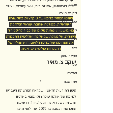
על עצמות המתים, 
אולגה טוקרצ'וק, מפולנית: 
תרגום
מרים בורנשטיין, אחוזת בית, 264 עמודים, 2021.
ביקורת צעירה
השינוי המהיר בדימוי של טוקרצ׳וק בתקשורת 
ספרות ילדים
הישראלית, מפולניה אוהבת ישראל הנלחמת 
באנטישמיות ונותנת מקום של כבוד להיסטוריה 
ביקורת על הביקורת
היהודית, אל פעילת שמאל פרו־אקלימית המבקרת 
פרק מספר
את הפרויקט של מדינת הלאום, הוא תהליך של 
מסה
התפכחות פוליטית ישראלית. 
סקירת עומק
יעקב צ. מאיר
שפה
המלצה
*
אור ראשון
סימן המודעוּת הראשון שמראה המרשתת העברית 
לקיומה של אולגה טוקרצ׳וק נמצא בארכיון 
הרשימות של האתר הימני ״מידה״. הרשימה 
התפרסמה בנובמבר 2015, עוד לפני הזכיה 