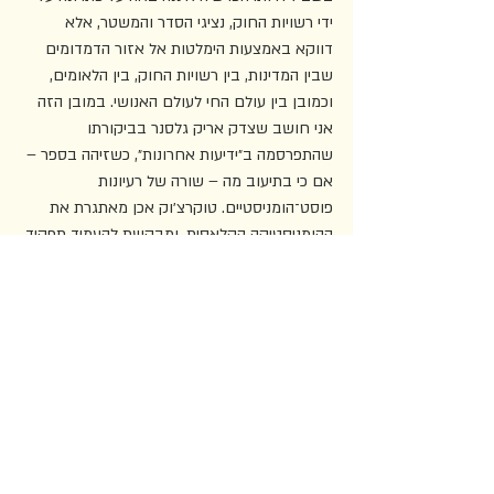
ידי רשויות החוק, נציגי הסדר והמשטר, אלא 
דווקא באמצעות הימלטות אל אזור הדמדומים 
שבין המדינות, בין רשויות החוק, בין הלאומים, 
וכמובן בין עולם החי לעולם האנושי. במובן הזה 
אני חושב שצדק אריק גלסנר בביקורתו 
שהתפרסמה ב״ידיעות אחרונות״, כשזיהה בספר – 
אם כי בתיעוב מה – שורה של רעיונות 
פוסט־הומניסטיים. טוקרצ׳וק אכן מאתגרת את 
ההומניסטיקה הקלאסית, ומבקשת להעמיד תפקיד 
חדש לאדם, תפקיד שנוצר מתוך הרמוניה עם 
הטבע, והתנגדות אקטיבית להפרדה ממנו. תפקיד 
שבו שיאה של אנושיות בא לידי ביטוי דווקא מתוך 
טשטוש גבולות הזהות ולא מתוך בירורם. 
למרות שמדובר במותחן בלשי נגיש הרבה יותר 
וקל הרבה יותר לקריאה מ
ספרי יעקב
 ההיסטורי, 
הכבד והאקדמי, דווקא 
על עצמות המתים
 זכה 
להתקבלות ספרותית קרירה הרבה יותר. הסיבה 
לכך, כמדומני, היא הפער בין הדימוי של טוקרצ׳וק 