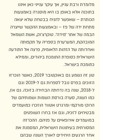
מלומדת ורבת עניין, אך עיקר ענייני כאן איננו 
בתוכנה אלא באופן בו היא מוסגרה באמצעות 
הכותרת – שאפשר להניח בבטחה שלא יצאה 
מתחת ידה של פז – ובאמצעות ההקשר שייצרה 
הבמה של אתר ״מידה״. טוקרצ׳וק, אשת השמאל 
המובהקת, המערערת בספריה על תקפותה 
ואחדותה של הזהות הלאומית, פרצה אל התודעה 
הישראלית כסופרת התומכת ביהודים, וממילא 
כתומכת בישראל. 
טון זה נשמע גם באוקטובר 2019, כאשר הוכרזו 
הזוכים בפרס נובל לספרות גם ל-2019 וגם 
ל-2018, שנה בה נדחתה הבחירה בזוכה. גם אז, 
כמו השנה, סערה בורסת השמות ושמותיהם של 
הרוקי מורקמי ומרגרט אטווד הוזכרו כמועמדים 
מבטיחים לזכיה, וגם אז בחרו השופטים 
במועמדים אירופאיים על פניהם. ההכרזה 
המסורתית בעיתונות הישראלית, המסמנת את 
אחד הרגעים היחידים לאורך השנה שבהם 