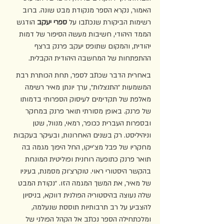
האמור, נקרא הספר מנקודת מבט שונה. ברוב 
רשימות הביקורת שנכתבו על 
ספרי יעקב
 הודגש 
הממד היהודי, חשיבות מעשה הסיפור של דמות 
יהודית, והמקום שתופס יעקב פרנק ברצף 
ההתפתחות של המחשבה היהודית הקבלית.   
באחרית הדבר שכתב לספר, תחת הכותרת רבת 
המשמעות ״התנצלות״, ערך יונתן מאיר רשימה 
מאלפת של תקדימים לעיסוק הספרותי בדמותו 
של פרנק. באופן מסורתי תואר פרנק במחקר 
ובספרות העברית ככופר, רמאי, מנוול, שטן 
וניהיליסט. רק בשנים האחרונות, ובעיקר בעקבות 
מחקריו של פבל מצ׳ייקו, החל היפוך מגמה בה 
תואר פרנק כתופעה רוחנית ופוליטית המונחת 
בהקשר היסטורי ראוי. טוקרצ׳וק מסמנת, בעיניו 
של מאיר, את המשך המגמה הזו. ״נקודת המבט 
שלה נעוצה בהיסטוריה הפולנית דווקא, בניסיון 
להצביע על רב תרבותיות תוססת שנעלמה, 
ומלכתחילה הספר נכתב אל הקהל הפולני של 