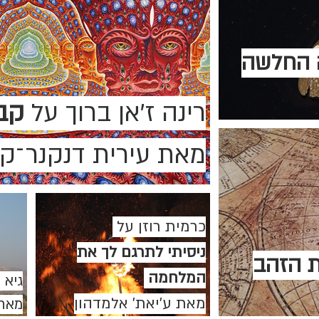
החלשה
רינה ז'אן ברוך על
קב
מאת עירית דנקנר־ק
כרמית רוזן על
ניסיתי לתרגם לך את
ת הזהב
המלחמה
גיא 
מאת ע'יאת' אלמדהון
מאת 