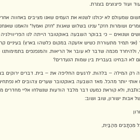
ד ועוד פיצוצים בצנרת. 
משום שמעולם לא יכולנו לשנוא את העמים שאנו מציבים באחווה אחרי 
מרים ושומרות חזק" ענינו בשלוש שאגות "חזק ואמץ!" והאמנו שאנחנו
דושים ושנואים – כי בבוקר השבעה באוקטובר הייתה לנו הפריווילגיה
 (אני תמיד מתעוררת כשיש אזעקה במקום כלשהו בארץ) בעיניים קרו
י, ולהיחרד מכמה שדבר לא עובר אל הריאות. והמנפנפים בתמימותנו כא
 לא הבחינו בעברית בין שמות הנעדרים? 
ה רק המילה – בלהות. לרגעים החליפה את – בית. דברים ירוקים בצ
 אותי יותר מהכל. מאז השבעה באוקטובר שערים צהובים לא נפתחים 
כותבת, ולא קוראת כמעט דבר מלבד הודעות שנשלחו אליי מחדרים ממ
ל אבות ישורון, שוב ושוב:
רון
ֵּל מִכְתָּבִים מֵהַבַּיִת,