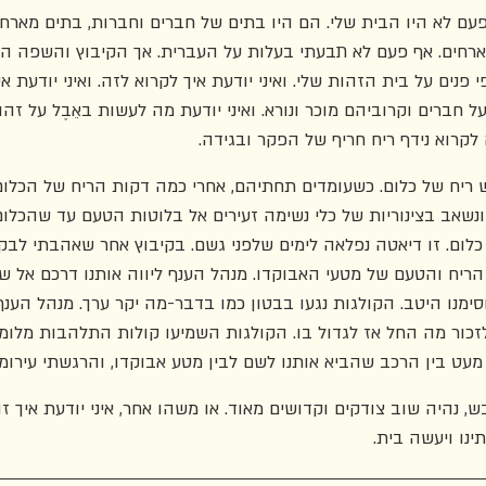
פעם לא היו הבית שלי. הם היו בתים של חברים וחברות, בתים מארח
רחים. אף פעם לא תבעתי בעלות על העברית. אך הקיבוץ והשפה ה
נים על בית הזהות שלי. ואיני יודעת איך לקרוא לזה. ואיני יודעת אי
ל חברים וקרוביהם מוכר ונורא. ואיני יודעת מה לעשות באֵבֶל על זה
קרוא נידף ריח חריף של הפקר ובגידה. 
ש ריח של כלום. כשעומדים תחתיהם, אחרי כמה דקות הריח של הכלו
נשאב בצינוריות של כלי נשימה זעירים אל בלוטות הטעם עד שהכלו
 כלום. זו דיאטה נפלאה לימים שלפני גשם. בקיבוץ אחר שאהבתי לבק
 הריח והטעם של מטעי האבוקדו. מנהל הענף ליווה אותנו דרכם אל 
ימנו היטב. הקולגות נגעו בבטון כמו בדבר-מה יקר ערך. מנהל הענף
זכור מה החל אז לגדול בו. הקולגות השמיעו קולות התלהבות מלומד
מעט בין הרכב שהביא אותנו לשם לבין מטע אבוקדו, והרגשתי עירומה
נהיה שוב צודקים וקדושים מאוד. או משהו אחר, איני יודעת איך זה
נו ויעשה בית. 