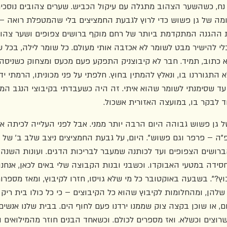
נח, כשהשער הצהוב מתגלה עם עיקול הכביש. שערים צהובים נוסכים 
מה של גן פשוש כדי לרוץ לגבעת החמציצים בלי שהמטפלת רואה – 
 ההגנה המתקדמת ביותר של רחם מוקף ברושים צפופים ושער צהוב
לי להישיר מבט לשומר לא אכזבה אותי מעולם. כל שומר לילה, בכל ש
א כתוב, תמיד. חבר לא קיבוצניק התפקע פעם מכעס ומצחוק כשניסה 
התגוררנו בו, ונאלץ להמתין בחוץ. חלפתי על פני מכוניתו, הרמתי יד
 עד שסימנתי לשומר שהוא איתי. זה היה כשעבדתי בקיבוצי הנגב המ
 לבקר בו, במועצה האזורית אשכול. 
ל גן פשוש גבוהה היום הרבה יותר ממני. אבל לפני העלייה לכיתה א'
"ה – פרפר וגם פשוש". היום, על גבעת החמציצים ניצב שלב ב' של
רושים הצפופים ועד לכותנה שמעבר לבריכות הדגים. ועונות השנה ע
ידה במטעי האבוקדו. וכשבני ובנות הקבוצה שלי באים לכאן, אנחנו 
וץ?". בשבעה באוקטובר כל מי שלא גויסו, חזרו לקיבוץ, ומאז מספרו
להן, ומהחלומות לקיבוץ שהוא כל הקיבוצים – כי כל כולו בית ריק ו
 או שוכן בקצה צוק שממנו ירדנו פעם לחוף הים. בבית שלנו אנשים 
רוצים וכשלא. ואז מספרים לכולם. וכשאחד הבנים חוזר מהמילואים ה