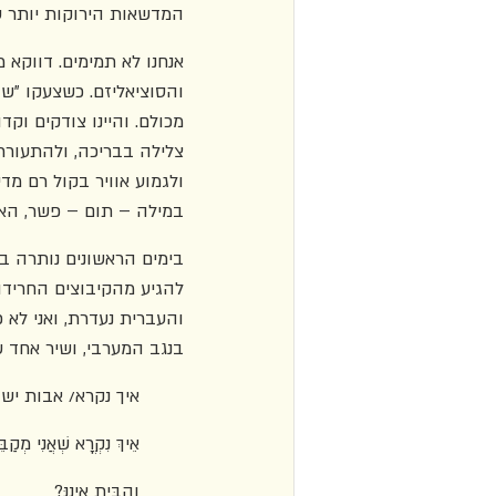
המדשאות הירוקות יותר עו
אנחנו לא תמימים. דווקא 
והסוציאליזם. כשצעקו "שו
מכולם. והיינו צודקים וק
צלילה בבריכה, ולהתעורר
ולגמוע אוויר בקול רם מד
במילה – תום – פשר, האם
בימים הראשונים נותרה ב
להגיע מהקיבוצים החרידו
והעברית נעדרת, ואני לא 
בנגב המערבי, ושיר אחד ש
איך נקרא/ אבות ישו
אֵיךְ נִקְרֳא שְׁאֲנִי מְקַב
וְהַבַּיִת אֵינֶנֻּ?