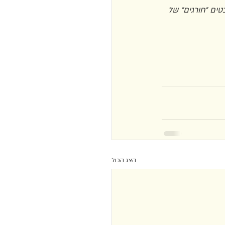
ים ״חורגים״ של 
הצג הכול