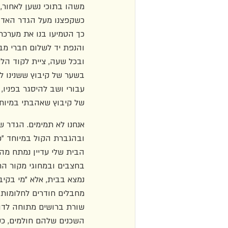
משהו בתוכי נשען לאחור, 
כשקפצנו מעל הגדר האדו
כך הטמיעו בנו את מערכת
והנפת יד לשלום חברי מב
ובכל שעה, ציית לקוד הל
בשער של קיבוץ ששנינו לא 
עבורי ושב להיסגר בפניו,
של קיבוץ שאהבתי במיוחד
אנחנו לא תמימים. הגדר ש
ובהגברת הקול במיוחד "פ
הבית שלי עדיין נמתח מהב
בחצבים ובמחוגי מקור החס
נמצא בבית, אלא "מי בקיב
מחבלים חודרים לחלומות ש
שורת ברושים מתוחה לדום,
השכנים שלהם חולמים, כש