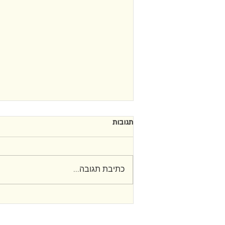
תגובות
כתיבת תגובה...
הדובר המסוכסך והדובר המיתמם:
על "דלקת" מאת רוי יהב