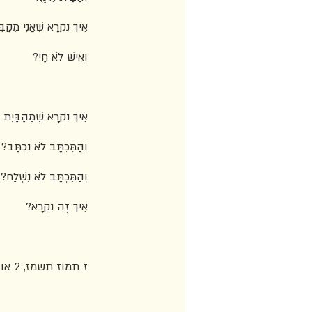
אֵיךְ נִקְרֳא שְׁאֲנִי מְקַב
וְאִישׁ לֹא חַי?
אֵיךְ נִקְרָא שְׁמְֵהַבַּיִת 
וְהַמִּכְתָּב לֹא נִכְתַּב?
וְהַמִּכְתָּב לֹא נִשְׁלַח?
אֵיךְ זֶה נִקְרָא?
ז תמוז תשמז, 2 אוגוסט 1987