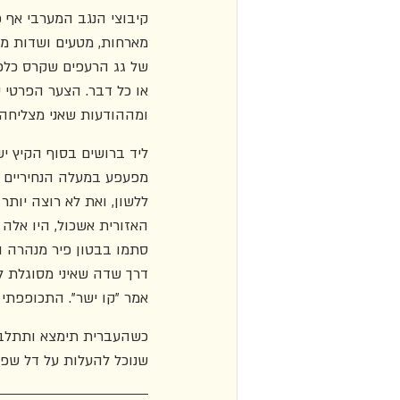
קיבוצי הנגב המערבי אף 
מארחות, מטעים ושדות מא
של גג הרעפים שקרס כלפי פ
או כל דבר. הצער הפרטי ע
ומההודעות שאני מצליחה ל
ליד ברושים בסוף הקיץ י
מפעפע במעלה הנחיריים ו
ללשון, ואת לא רוצה יותר
האזורית אשכול, היו אלה
סתמו בבטון פיר מנהרה וס
דרך שדה שאיני מסוגלת ל
אמר "קו ישר". התכופפתי 
כשהעברית תימצא ותתלבש, 
שנוכל להעלות על דל שפתי