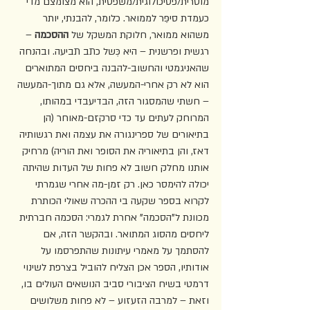
מוסרית/פסיכולוגית/משפטית, הוא מצומצם מדי 
כעמדת סיפֵּר לממואר. כלומר, להבנתי, יותר 
משהוא ממואר, חלוקת המשקל של 
ההסכמה
 – 
רגשית ופרשנית – היא כְּשל כתב תביעה. ובהנחה 
שהאניגמטי והחשוב-להבנה ביחסים המתוארים 
הוא לא רק אחרי-המעשה, אלא גם מתוך-המעשה 
– חשתי שהמסגור הזה, הבדיעבדי במהותו, 
המרוחק לעתים עד כדי סרקזם-מאוחר (הן 
בתיאורים של ספרינגורה את עצמה ואת רגשותיה 
דאז, והן בתיאוריה את הסופר ואת הוריה) מרחיק 
אותנו מחלק חשוב לא פחות של העדות שהיתה 
יכולה להימסר כאן. רק זמן-מה אחרי שגמרתי 
לקרוא בספר שקעה בי ההכרה שאולי הכותרת 
מכוונת ל"הסכמה" אחרת לגמרי: הסכמה חברתית 
ליחסים מהסוג המתואר. ובהקשר הזה, אם 
להסתמך על מאמרי עיתונות שהתפרסמו על 
אודותיו, הספר אכן הצליח להוביל בצרפת לשינוי 
דרמטי בשיח הציבורי סביב הנושאים העולים בו, 
וזאת – למרבה הזעזוע – לא פחות משלושים 