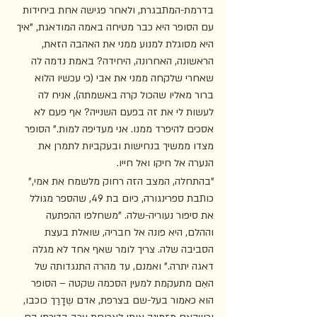
בדרמת-המתבגרת, ולאחר פגישה אחת ביחידות 
עם הסופר היא כבר מטיחה באמה המודאגת, "איך 
היא מסוגלת למנוע ממני את האהבה הזאת, 
הראשונה, האחרונה, היחידה? באמת נדמה לה 
שאחרי שלקחה ממני את אבי (כי עכשיו הלוא 
ברור מאליו שהכול קרה באשמתה), אניח לה 
לעשות לי את זה בפעם השנייה? אף פעם לא 
אסכים להיפרד ממנו. אני מעדיפה למות." הסופר 
מצדו ממשיך בנחישות ובעקביות לתמרן את 
הנערה אל חיקו ואל חייו. 
"בהתחלה, המצב הזה רחוק מלשמח את אמי," 
כותבת ספרינגורה, כיום בת 49, שהספר מגולל 
את סיפור נעוריה-שלה. "משחלפו ההפתעה 
וההלם, היא פונה אל חבריה, שואלת בעצת 
הסביבה שלה. צריך לומר שאף אחד לא מגלה 
דאגה יתרה." ואמנם, עד מהרה התנגדותה של 
האֵם מתעקמת למעין הסכמה שקטה – הסופר 
הוא כאמור בעל-שם בצרפת, אדם שֶדָרַך כוכבו, 