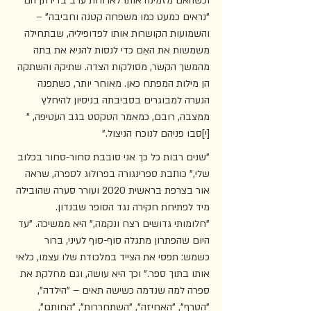
וכשהאם מזמינה אותו לארוחת ערב בדירתן הם 
"נראים כמעט כמו משפחה קטנה וחביבה" – 
והשמועות הקושרות אותו לפדופיליה, שבתחילה 
משמשות את האֵם כדי לנסות להניא את בתה 
מהמשך הקשר, מסולקות הצדה. שתיקה והשתקה 
הן מילות המפתח כאן. מאוחר יותר, כשתפנה 
הנערה למבוגרים בסביבתה בניסיון להיחלץ 
ממצבה, רובם, כמאמר הטקסט בגב העטיפה, "
[י]סבו פניהם לנוכח הניצול." 
"שנים רבות כל כך אני סובבת סחור-סחור בכלוב 
שלי," כותבת ספרינגורה בפרולוג לספרה, שראה 
אור בצרפת בראשית 2020 ועורר סערה שהובילה 
מיד לפתיחת חקירה נגד הסופר שבנדון.  
"חלומותי גדושים רצח ונקמה," היא ממשיכה. "עד 
היום שהפתרון מתגלה סוף-סוף לעיני, ברור 
כשמש: תפסי את הצייד במלכודת שלו עצמו, כלאי 
אותו בתוך ספר." וכך היא עושה, וגם מחלקת את 
ספרה למה שנדמה כשישה תאים – "הילדה", 
"הטרף", "האחיזה", "השתחררות", "החותם", 