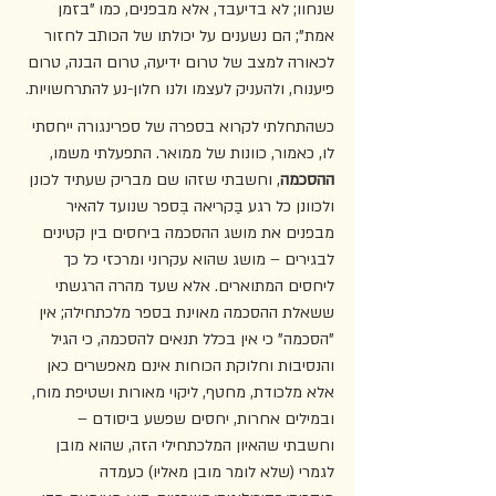
שנחוו; לא בדיעבד, אלא מבפנים, כמו "בזמן 
אמת"; הם נשענים על יכולתו של הכותב לחזור 
לכאורה למצב של טרום ידיעה, טרום הבנה, טרום 
פיענוח, ולהעניק לעצמו ולנו חלון-נע להתרחשויות. 
כשהתחלתי לקרוא בספרה של ספרינגורה ייחסתי 
לו, כאמור, כוונות של ממואר. התפעלתי משמו, 
ההסכמה
, וחשבתי שזהו שם מבריק שעתיד לכונן 
ולכוונן כל רגע בַּקריאה בְּספר שנועד להאיר 
מבפנים את מושג ההסכמה ביחסים בין קטינים 
לבגירים – מושג שהוא עקרוני ומרכזי כל כך 
ליחסים המתוארים. אלא שעד מהרה הרגשתי 
ששאלת ההסכמה מאוינת בספר מלכתחילה; אין 
"הסכמה" כי אין בכלל תנאים להסכמה, כי הגיל 
והנסיבות וחלוקת הכוחות אינם מאפשרים כאן 
אלא מלכודת, מחטף, ליקוי מאורות ושטיפת מוח, 
ובמילים אחרות, יחסים שפשע ביסודם – 
וחשבתי שהאיון המלכתחילי הזה, שהוא מובן 
לגמרי (שלא לומר מובן מאליו) כעמדה 