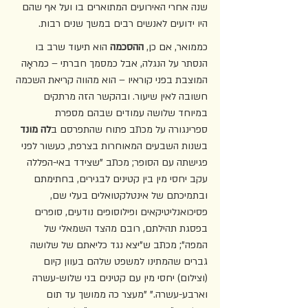
שנה אחרי האירועים המתוארים בו ועל אף שהם 
היו ידועים לאנשים רבים במשך שנים רבות. 
כממואר, אם כן, 
ההסכמה
 הוא תיעוד שרב בו 
הנסתר על הנגלה, אבל כמסמך חברתי – כמראָה 
המוצבת בפני קוראיו – הוא מהווה קריאת השכמה 
חשובה לאין שיעור. ובהקשר הזה מרתקים 
במיוחד שלושה עמודים שבהם מספרת 
ספרינגורה על מכתב פתוח שהתפרסם ב
לה מונד
בשנות השבעים המאוחרות בצרפת, כעשור לפני 
פגישתה עם הסופר; מכתב "שצידד באי-הפללה 
עקב יחסי מין בין קטינים לבגירים, בחתימתם 
ובתמיכתם של אינטלקטואלים בעלי שם, 
פסיכואנליטיקאים ופילוסופים נודעים, סופרים 
בפסגת תהילתם, רובם מהצד השמאלי של 
המפה"; מכתב ש"יצא נגד כליאתם של שלושה 
גברים שהמתינו למשפט שלהם בעוון קיום 
(וצילום) יחסי מין עם קטינים בני שלוש-עשרה 
וארבע-עשרה." "מעצר כה ממושך עד תום 