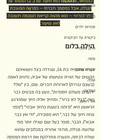
 כממואר, 
ההסכמה
 הוא תיעוד שרב בו הנסתר על 
תרגום
הנגלה, אבל כמסמך חברתי – כמראָה המוצבת 
בפני קוראיו – הוא מהווה קריאת השכמה חשובה 
ביקורת צעירה
לאין שיעור.
ספרות ילדים
ביקורת על הביקורת
הילה בלום
פרק מספר
מסה
נערה צרפתייה בת 14, שגדלה בצל נישואיהם 
סקירת עומק
הקשים של הוריה ונטישתו של אביה, נלווית לאמהּ 
שפה
(בעצם נגררת) לארוחת חברים. שם, בין "שלל 
המלצה
ידוענים מעולם הספרות", נועץ בה מבטים גבר 
נאה "בגיל לא ברור", ומחייך אליה חיוך שמהרגע 
אור ראשון
הראשון היא "מזהה בטעות כחיוך אבהי" ("מפני 
שזה חיוך של גבר," היא מסבירה, "ולי אין כבר 
אבא"). הגבר, סופר בעל-שם שגילו יותר מפי 
שלושה מגילה, מחזר אחריה במכתבים שהוא 
שולח לביתה, והנערה מתדלקת את דרמת-המפתֶה 