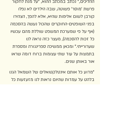
ההליכים," נכתב במכתב ההוא, "על מנת לחקור 
פרשת 'מוסר' פשוטה, שבה הילדים לא נפלו 
קורבן לשום אלימות שהיא, אלא להפך, הצהירו 
בפני השופטים-החוקרים שהכול נעשה בהסכמה 
(אף על פי שמערכת המשפט שוללת מהם עכשיו 
כל זכות להסכמה), מעצר כזה נראה לנו 
שערורייתי." ומכאן ממשיכה ספרינגורה ומספרת 
בתמצות על עוד שתי עצומות ברוח דומה שראו 
אור באותן שנים. 
"מדוע כל אותם אינטלקטואלים של השמאל הגנו 
בלהט על עמדות שהיום נראות לנו מזעזעות כל 
כך?" שואלת ספרינגורה, ומגששת בקצרה אחר 
תשובה לשאלה הזאת, שהיא בעיני אקוטית 
לסיפורה. "נראה כי בשנות השבעים," היא כותבת, 
"בשם השחרור מכבלי המוסר והמהפכה המינית, 
אנשים ראו לעצמם חובה להגן על התענגותם 
החופשית של 
כל
 הגופים. אי לכך מניעה של מיניות 
צעירה נחשבה חלק מהדיכוי החברתי, ותחימת 
המיניות בין אנשים בני אותה קבוצת גיל אינה אלא 