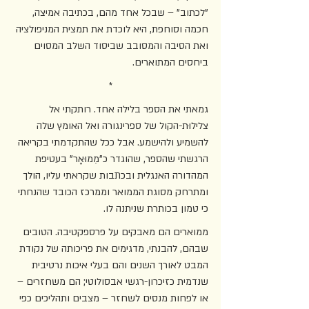
"לכתוב" – שבכל אחד מהם, בכתיבה אמיצה, 
חכמה וסוחפת, היא לוכדת את תמצית המניפולציה 
ואת הסיבה והמסובב שביסוד השלב המסוים 
ביחסים המתוארים. 
*
גמאתי את הספר בלילה אחד. רותקתי אל 
צלילוּת-הקול של ספרינגורה ואל האומץ שלה 
להשמיע ולהישמע. אבל ככל שהתקדמתי בקריאה 
הרגשתי שהספר, שהוגדר כ"מֵמוּאָר" בעטיפת 
המהדורה האנגלית ובכתבות שקראתי עליו, הולך 
ומתרחק מסוגת הממואר וממרכז הכובד שהנחתי 
כי טמון בכותרת שניתנה לו. 
ממוארים הם מאבקים על פרספקטיבה. הטובים 
שבהם, להבנתי, מדגימים את פריכותה של נקודת 
המבט לאורך השנים והם בעלי איכות נרטיבית 
שנדמית כזיכרון-רגשי אבסולוטי; הם משחזרים – 
או לפחות מנסים לשחזר – מצבים ותהליכים כפי 