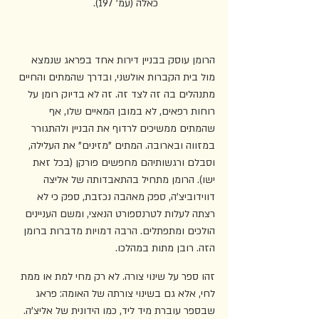
כאלה (עמ' 197).
הרומן עוסק בבניין דירות אחד בפראג שנמצא 
מול בית הקברות אולשני, ובדרך שהמתים והחיים 
מתנהלים בה זה לצד זה. זה לא בדיוק רומן על 
רוחות רפאים, לא במובן המאיים שלו, אף 
שהמתים ממשיכים לרדוף את הבניין ולהתגורר 
במזווה ובארובה. המתים "מזינים" את העלילה, 
וסבלם ורגשותיהם מחפשים פורקן (בכל זאת 
ישו). הרומן מתחיל בהתאבדותה של אליצה 
דווידוביצ'ה, ספק מאהבה נכזבת, ספק כי לא 
רצתה לעלות לטרנספורט הנאצי, ומשם העניינים 
הולכים ומתפתלים. הרבה דמויות מדברות ברומן 
הזה. רובן מתות במהלכו.
זהו ספר על שינוי צורה. לא רק מחי למת או ממת 
לחי, אלא גם בשינוי צורתה של האומה: פראג 
שבספר עוברת מיד ליד, כמו הידונית של אליצ'ה. 