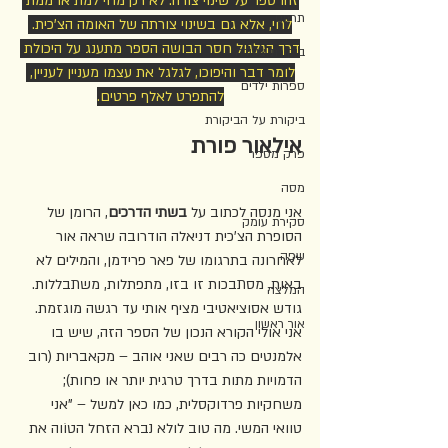
זהו ספר על שינוי צורה. לא רק מחי למת או ממת 
תרגום
לחי, אלא גם בשינוי צורתה של האומה הצ'כית. 
דרך הגלגול חסר הבושה הספר מתענג על היכולת 
ביקורת צעירה
לומר דבר והיפוכו, לגלגל את עצמו מעניין לעניין, 
ספרות ילדים
להתפרט לאלף פרטים.
ביקורת על הביקורת
אילאור פורת
פרק מספר
מסה
אני מנסה לכתוב על 
בשתי הדרכים
, הרומן של 
סקירת עומק
הסופרת הצ'כית דניאלה הודרובה שראה אור 
שפה
לאחרונה בתרגומו של פאר פרידמן, והמילים לא 
באות, מסתבכות זו בזו, מתפתלות, משתבללות. 
המלצה
גודש אסוציאטיבי מציף אותי עד רגשה מוגזמת. 
אור ראשון
אני אולי הקורא הנכון של הספר הזה, שיש בו 
אלמנטים כה רבים שאני אוהב – מקאבריות (רוב 
הדמויות מתות בדרך טרגית יותר או פחות); 
משחקיות פרדוקסלית, כמו כאן למשל – "אני 
טוואי המשי. מה טוב לולא נברא הזחל הטוֹוה את 