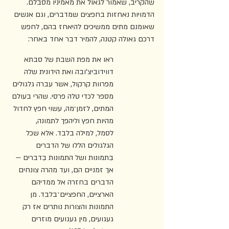
שהקריב, שאמור לגאול את מאמיניו מסבלם. 
הדמויות נאחזות בחפצים שמדברים, וגם אנשים 
שאומנם מתים ממשיכים להיאחז בהם, לחפש 
דרכם גאולה קטנה, להמיר דבר אחד באחר:
ראו את מפת השבת של סבתא 
דווידוביצ'ובה ואת הידונית שלה 
מפרוות קרקול, אשר עברה גלגולים 
מספר לכדי טלה פרסי. שהרי בעולם 
המתים, לזמן־מה, עשוי חפץ לחדול 
מהיות חפץ וליהפך לתמונה, 
לסמל, למילה בלבד. אלא שכל 
הגלגולים הללו של הדברים 
בִתמונות ושל התמונות בִדברים — 
אך זמניים הם, ועד מהרה צונחים 
הדברים בחזרה אל ממדיהם 
הארציים, החפציים־בלבד. מן 
התמונות והצורות נותרים אז רק 
געגועים, מין געגועים מוזרים 