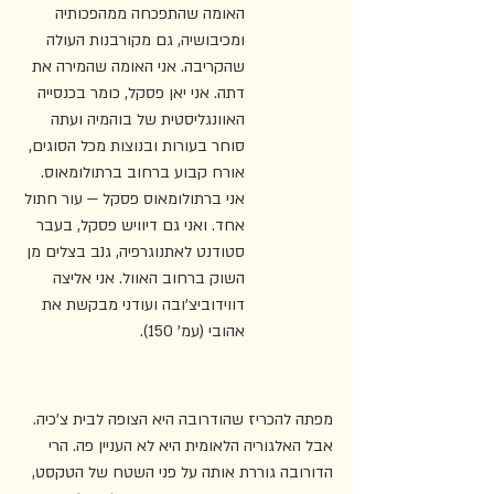
האומה שהתפכחה ממהפכותיה 
ומכיבושיה, גם מקורבנות העולה 
שהקריבה. אני האומה שהמירה את 
דתה. אני יאן פסקל, כומר בכנסייה 
האוונגליסטית של בוהמיה ועתה 
סוחר בעורות ובנוצות מכל הסוגים, 
אורח קבוע ברחוב ברתולומאוס. 
אני ברתולומאוס פסקל — עור חתול 
אחד. ואני גם דיוויש פסקל, בעבר 
סטודנט לאתנוגרפיה, גנב בצלים מן 
השוק ברחוב האוול. אני אליצה 
דווידוביצ'ובה ועודני מבקשת את 
אהובי (עמ' 150).
מפתה להכריז שהודרובה היא הצופה לבית צ'כיה. 
אבל האלגוריה הלאומית היא לא העניין פה. הרי 
הדורובה גוררת אותה על פני השטח של הטקסט, 