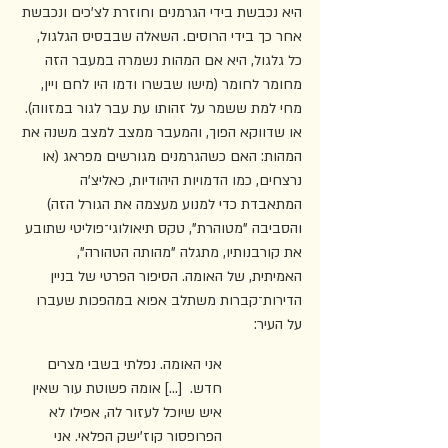
היא נכבשת בידי הגרמנים וחוזרת לצ'כים ונכבשת 
אחר כך בידי הרוסים. השאלה שבבסיס הגלגול, 
כל גלגול, היא אם המהות נשמרה במעבר הזה 
מחומר לחומר (מישו שבשרו ודמו היו לחם ויין, 
מחי למת ששמר על זהותו עת עבר לגור במזווה). 
או שדווקא הפוך, והמעבר ממצב למצב משנה את 
המהות: האם כשהגרמנים מגורשים מפראג (או 
נרצחים, כמו הדמויות היהודיות, כאליצ'ה 
המתאבדת כדי למנוע מעצמה את הגורל הזה) 
והסביבה "מטוהרת", טקס תיאולוגי־פוליטי שתובע 
את קורבנותיו, מתגלה "מהותה הטהורה", 
האמיתית, של האומה. הסיפור הפרטי של בניין 
הדירות־קברות משתלב אפוא במהפכות שעברו 
על העיר: 
אני האומה. נפלתי בשבי מצרים 
חדש.  [...] אומה פשוטת עור שאין 
איש שיוכל לעזור לה, אפילו לא 
הפרופסור קוז'ישק הפלאי. אני 