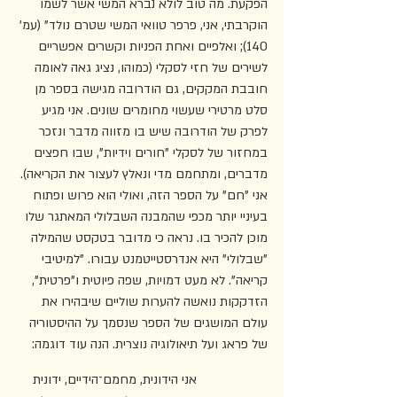
הפקעת. מה טוב לולא נברא המשי אשר לשמו 
הוקרבתי, אני, פרפר טוואי המשי שטרם נולד" (עמ' 
140); ואלפיים ואחת הפניות וקשרים אפשריים 
לשירים של חזי לסקלי (כמוהו, נציג גאה לאומה 
חובבת המקקים, גם הודרובה מגישה בספר מן 
סלט מרטירי שעשוי מחומרים שונים. אני מגיע 
לפרק של הודרובה שיש בו מזווה מדבר ונזכר 
במחזור של לסקלי "חורים וידיות", שבו חפצים 
מדברים, ומתחמם מדי ונאלץ לעצור את הקריאה). 
אני "חם" על הספר הזה, ואולי הוא פרוש ופתוח 
בעיניי יותר מכפי שהמבנה השבלולי המאתגר שלו 
מוכן להכיר בו. נראה כי מדובר בטקסט שהמילה 
"שבלולי" היא אנדרסטייטמנט עבורו. "למיטיבי 
קריאה". לא מעט דמויות, שפה פיוטית ו"פרטית", 
הזדקקות נואשה להערות שוליים שיבהירו את 
עולם המושגים של הספר שנסמך על ההיסטוריה 
של פראג ועל תיאולוגיה נוצרית. הנה עוד דוגמה:   
אני הידונית, מחמם־הידיים, ידונית 