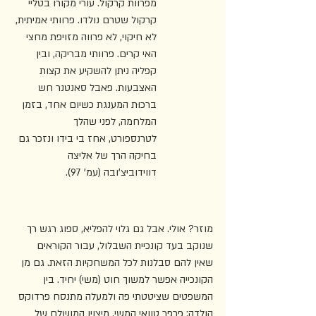
מפרוות קרקול. עורי מקורו בטליי 
קרקול שטרם נולדו. פרוותי אמיתית, 
לא חיקוי, לא פרווה מזויפת מחצי 
האי קרים. פרוותי מבריקה, ובין 
קפליה ניתן להשקיע את קצות 
האצבעות. פאבל סאנטנר חש 
ברכוּת המענגת כשיום אחד, בזמן 
המלחמה, לפני שהלך 
לטרנספורט, אחז בי בידו ונזכר גם 
בחיקה הרך של אליצה 
דווידוביצ'ובה (עמ' 97).
מוזר? אולי. אבל גם גלוי להפליא, ספוג רגש רך 
שנוקב בעד קונכיית השבלול, עבור הקוראים 
שאין להם סבלנות לכל המשחקיות הזאת. גם מן 
הקונכייה אפשר למשוך חוט (משי) יחיד. בין 
המשפטים שציטטתי פה ולמעלה מתנסח פרדוקס 
הולדה: פרפר טוואי המשי, מיצויו המושלם של 