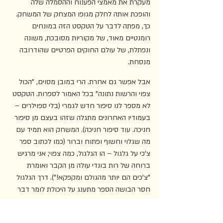
מעקרת את מאמצי הפענוח וההסמלה שלה 
והופכת אותה לחלק מגופו המצחק של המשחק. 
כך, מפתה לדבר על הטקסט הזה במונחים 
רומנטיים מאוד, של מקוריות מסובכת, משונה 
ונפתלת, של עולם החוקים הפרטיים שהודרובה 
מנסחת.
אבל אפשר גם אחרת. הרי במובן מסוים, "הכול 
צפוי והרשות נתונה" בכל האמור לספרות. הטקסט 
לא מספר לנו סיפור חדש לגמרי (בלי ספוילרים – 
בעמודיו האחרונים מתגלה שזהו בעצם מן סיפור 
חניכה. עוד סיפור חניכה). המשחק הוא תמיד עם 
מה שגלוי וחשוף ופתוח וברור (כמו לכתוב ספר 
צ'כי על גלגול – הו הגלגול, כמה צפוי; אני מרגיש 
ברוחה של רות בונדי עולה מן הקבר ואומרת 
"צ'כים הם יותר מהגולם ומקפקא!"). דרך הגלגול 
חסר הבושה הספר מתענג על היכולת לומר דבר 
והיפוכו, לגלגל את עצמו מעניין לעניין, להתפרט 
לאלף פרטים: "דיוויש מרגיש את החול הדק של 