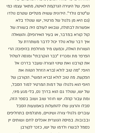
היופי, של היצירה הנרקמת לאיטה, מתאר עצמו כמי 
ש"טרם נולד". הידונית עשויה מטליים שטרם נולדו 
(גם היא מן גלגול של מרטיר, ישו שנולד בלא 
אפשרות לבתולה, שבואו לעולם היה בשורה של 
קול קורא במדבר, או בעיר האירופית). והשאלה 
איך דבר שלא נולד יכול לדבר משתררת על 
השורות האלה, וכמעט מיד מוחלפת בהיפוכה: הרי 
הפרפר מת ומכריז "כבר הוקרבתי" ומנסה לשלול 
את קורבנו ואת שינוי הצורה שעבר בדרכו אל 
היופי: "מה טוב לולא נברא הזחל הטוֹוה את 
הפקעת. מה טוב לולא נברא המשי". הקורבן של 
היופי הוא גלגולו של דמות המרטיר למוד הסבל, 
של ישו, שנולד גם הוא בדרך נס, בלי מגע מיני, 
ומת עבור קהלו. ישו חוזר שוב ושוב בספר הזה, 
סבלו והרצון שלו להתעלות באמצעות הסבל 
עוברים גלגולי צורה ושינויים, מתגלמים בתחליפים 
ובבובות. במיסה הנוצרית אוכלים לחם ושותים יין 
כסמל לבשרו ולדמו של ישו, כזכר לקורבן 