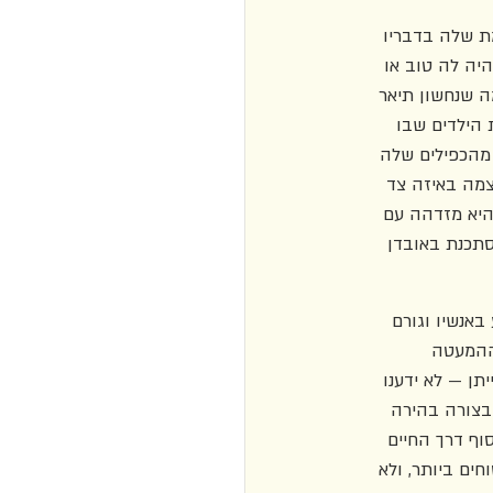
 שלה בדבריו 
ה לה טוב או 
ה שנחשון תיאר 
ת הילדים שבו 
שמישהו מהכפילים שלה 
צמה באיזה צד 
היא מזדהה עם 
תכנת באובדן 
באנשיו וגורם 
ההמעטה 
תן — לא ידענו 
ק את לועו עד האופק" (עמ' 31). ואילו גולץ, בצורה בהירה 
דות נהדרת, על מרחבים וטבע וחופש" (עמ' 33), אבל בסוף דרך החיים 
ים ביותר, ולא 