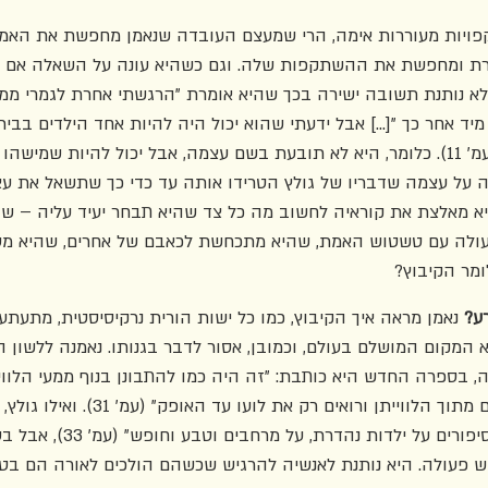
פויות מעוררות אימה, הרי שמעצם העובדה שנאמן מחפשת את האמת
רת ומחפשת את ההשתקפות שלה. וגם כשהיא עונה על השאלה אם הי
לא נותנת תשובה ישירה בכך שהיא אומרת "הרגשתי אחרת לגמרי ממ
ה מיד אחר כך "[...] אבל ידעתי שהוא יכול היה להיות אחד הילדים בבי
גדלתי בקבוצת 'נרקיס'" (עמ' 11). כלומר, היא לא תובעת בשם עצמה, אבל יכול להיות 
ה על עצמה שדבריו של גולץ הטרידו אותה עד כדי כך שתשאל את ע
יא מאלצת את קוראיה לחשוב מה כל צד שהיא תבחר יעיד עליה – ש
ולה עם טשטוש האמת, שהיא מתכחשת לכאבם של אחרים, שהיא מס
מר הקיבוץ?
ע? 
נאמן מראה איך הקיבוץ, כמו כל ישות הורית נרקיסיסטית, מתעתע 
המקום המושלם בעולם, וכמובן, אסור לדבר בגנותו. נאמנה ללשון 
, בספרה החדש היא כותבת: "זה היה כמו להתבונן בנוף ממעי הלוויי
שנבלענו ושאנחנו מתבוננים מתוך הלווייתן ורואים ר
יותר, אומר כי הם "יספרו סיפורים על יל
פעולה. היא נותנת לאנשיה להרגיש שכשהם הולכים לאורה הם בטוח