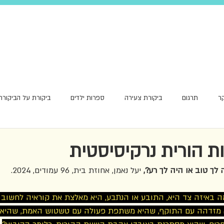
ר
תרגום
ביקורת צעירה
ספרות ילדים
ביקורת על הביקורת
אור ראשון
ת הורית נרקיסיסטית
 לך טוב או היה לך רע?,
 יעל נאמן, אחוזת בית, 96 עמודים, 2024.
 באיזה צד היא, התובע או הנתבע, היא מאלצת את קוראיה לחשוב 
א מזדהה עם התוקף, שהיא משתפת פעולה עם טשטוש האמת, שהיא