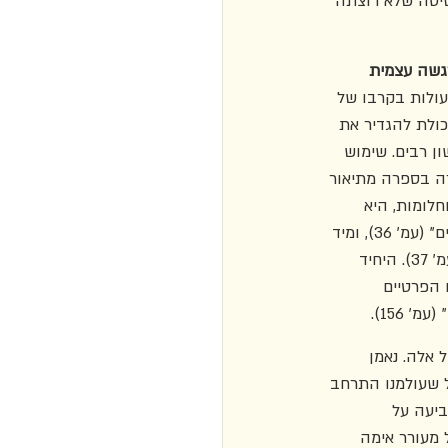
 לשיטה שלא רוצתה 
שה עצמית 
ולות בקרבו של 
כולת להגדיר את 
ן רבים. שימוש 
רה בספרה מתיאור 
חלומות, היא 
עיקרה את הסיפור מאמינותו והפכה אותו לטורד מנוחה. רגע אחד כתבה "כשיואש קרא לנו שירים" (עמ' 36), ומיד 
אחריו "חשבנו על הציורים המקושקשים [...] ואחר כך המשכנו לחשוב על כל זה עד שנרדמנו" (עמ' 37). היחיד 
 הפרטיים 
 156).
אלה. נאמן 
ל שעולמנו התרחב 
ל מראות מתעתעות" (עמ' 156), היא הצביעה על 
 מעורר אימה 