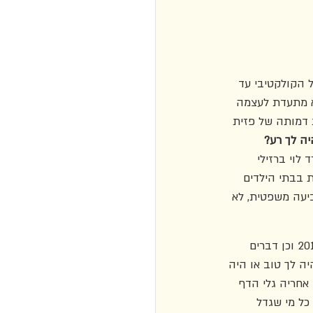
 הקולקטיבי עד 
א מתעדת לעצמה 
 דמותה של פזית 
יה לך רע?
לוי ברזילי 
תפת בבתי הילדים 
יעה משפטית, לא 
בספרה החדש נאמן בוחנת דברים שנאמרו בריאיון ההוא ודברים שאמר גולץ לתמר אלאור ב־2010 וכן דברים 
ה לך טוב או היה 
אחריה גלי הדף 
כל מי שגדל 