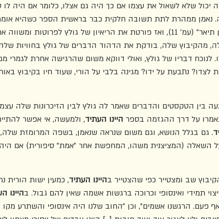
 יכול שלא לשאול את עצמו אם כך היה גם אצלו, כלומר אם היה לו טו
דה. נאמן ממהרת לתת תשובה חלקית כבר בראשית הספר כשהיא אומר
אחרת לגמרי ממה שנחשון תיאר" (עמ' 11), ואז פורטת את הריאיון של גולץ לפרוטות 
, מהקיבוץ שלה, בודקת את הדהוד הדברים של גולץ בחוויות שלה
נוכח דבריו של גולץ, ואולי דווקא משום שהרגישה אחרת לגמרי ממנ
לצדו? נתבעת על ידו? מגינה בלבי על הורי, שעוד חיו בקיבוץ באו
ה בין הטקסטים והדברים שאמר לה גולץ לבין הזיכרונות שלה עצמה
אמרו על דרך ההגזמה בספר 
היינו העתיד
, ולמעשה, אי אפשר להתיי
ד
. גם בגלל הנושא, וגם משום שנראה שנאמן, בשפה המרומזת שלה,
 השאלה (המציצנית משהו, המחפשת אחר "אמת" סיפורית) אם היה ל
בוץ שב ומצטייר כפי שהצטייר ב
היינו העתיד
, כמעין ישות הורית נר
י תמידי ואינסופי וכרוכה ברגשות אשמה שאין להם גבול. ב
היינו הע
ף פעם. הרגשנו אשמים", וכן "החוב שלנו היה אינסופי והשתרע מקו 