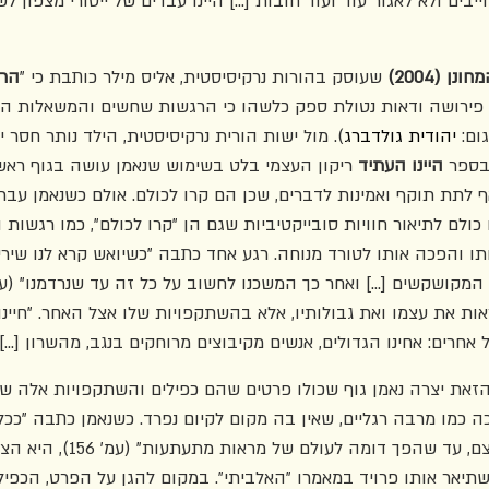
חייבים ולא לאגור עוד ועוד חובות [...] היינו עבדים של ייסורי מצפון
 (2004)
 שעוסק בהורות נרקיסיסטית, אליס מילר כותבת כי "
הרג
פירושה ודאות נטולת ספק כלשהו כי הרגשות שחשים והמשאלות הע
ום: 
יהודית גולדברג
). מול ישות הורית נרקיסיסטית, הילד נותר חסר י
בספר 
היינו העתיד
 ריקון העצמי בלט בשימוש שנאמן עושה בגוף ראשו
ף לתת תוקף ואמינות לדברים, שכן הם קרו לכולם. אולם כשנאמן עב
 כולם לתיאור חוויות סובייקטיביות שגם הן "קרו לכולם", כמו רגשות ו
לראות את עצמו ואת גבולותיו, אלא בהשתקפויות שלו אצל האחר. "חיינו
ם: אחינו הגדולים, אנשים מקיבוצים מרוחקים בנגב, מהשרון [...]" (עמ'
זאת יצרה נאמן גוף שכולו פרטים שהם כפילים והשתקפויות אלה של 
 כמו מרבה רגליים, שאין בה מקום לקיום נפרד. כשנאמן כתבה "ככ
לכאורה, הוא הלך והצטמצם, עד שהפך דומה לעולם ש
תיאר אותו פרויד במאמרו "האלביתי". במקום להגן על הפרט, הכפיל