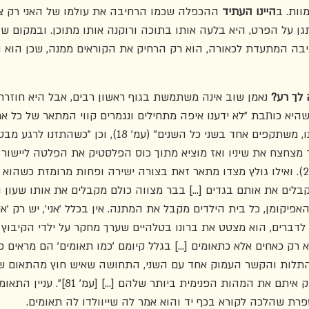
ות. ב
היינו העתיד
 ההכפלה שכמו הרחיבה את עולמו של האני רק צ
ן על הפרט, היא בלעה אותו בתוכה ורוקנה אותו מתוכן. ובמקום שה
בה המתעדת לכאורה, הוא רק הרחיק את הקוראים ממנה, שכן הוא ה
 לך רע?
 נאמן שוב אינה משתמשת בגוף ראשון רבים, אבל היא חוזרת 
יא כותבת "לא ידענו איפה מתחילים ונגמרים קווי המתאר של כל אחד
20)" או "אנחנו בתוך עצמנו, משתקפים אחד בשני כל השנים" (עמ' 18)
 מצחצח את שיניו ואז מוציא מתוך כוס הפלסטיק את הפלטה ליישור 
אותה בפיו ללילה" (עמ' 20). ואילו גולץ מצדו מתאר זאת בצורה ישירה ופחות מרומזת כשה
לים את אותם בגדים [...] בבר מצווה כולם מקבלים את אותו שעון וזו
לדברים, הוא מצטט את ברונו בטלהיים שערך מחקר על ילדי הקיבוץ ו
לא רק כאחים אלא כתאומים [...] בגלל קיומם 'כמו תאומים' הם מראים 
 התלות והקשר העמוק אחד עם השני, התחושה שאיש חוץ מהתאום של
פעם להבין אותם או לחלוק איתם את המהות הפנימי
רת שהלכה לקורא בכף יד והוא אמר לה שייוולדו לה תאומים.  