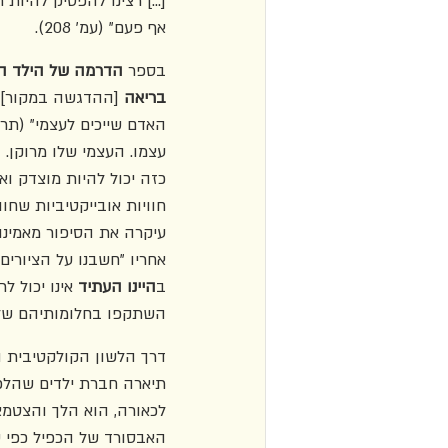
[...] רצינו להפסיק להיות 
אף פעם" (עמ' 208).
בספר 
הדרמה של הילד המחונן
בריאה
 [ההדגשה במקור] 
האדם שייכים לעצמי" (תרג
עצמו. העצמי שלו מרוקן. 
כזה יכול להיות מוצדק וא
חוויות אובייקטיביות שחוו
ב
היינו העתיד
 אינו יכול 
השתקפו בחלומותיהם של אחרי
דרך הלשון הקולקטיבית ה
תיארה חברת ילדים שהלכה
האבסורד של הכפיל כפי ש