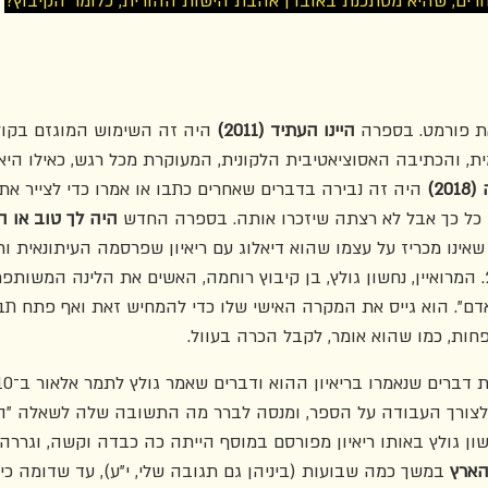
רים, שהיא מסתכנת באובדן אהבת הישות ההורית, כלומר הקיבוץ?
ת פורמט. בספרה 
היינו העתיד (2011)
 היה זה השימוש המוגזם בקול
ת, והכתיבה האסוציאטיבית הלקונית, המעוקרת מכל רגש, כאילו הי
20)
 היה זה נבירה בדברים שאחרים כתבו או אמרו כדי לצייר את
ם כל כך אבל לא רצתה שיזכרו אותה. בספרה החדש 
היה לך טוב או ה
אינו מכריז על עצמו שהוא דיאלוג עם ריאיון שפרסמה העיתונאית ורד 
 בשנת 2000. המרואיין, נחשון גולץ, בן קיבוץ רוחמה, האשים את הלינה המשו
 אדם". הוא גייס את המקרה האישי שלו כדי להמחיש זאת ואף פתח תב
חות, כמו שהוא אומר, לקבל הכרה בעוול.
לצורך העבודה על הספר, ומנסה לברר מה התשובה שלה לשאלה "הי
ן גולץ באותו ריאיון מפורסם במוסף הייתה כה כבדה וקשה, וגררה 
ארץ
 במשך כמה שבועות (ביניהן גם תגובה שלי, י"ע), עד שדומה כי 