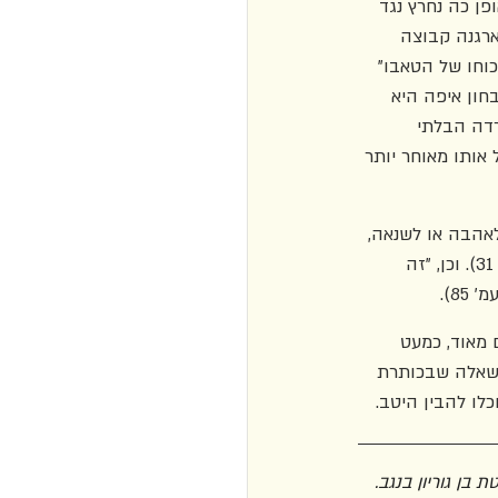
ן כה נחרץ נגד 
תארגנה קבוצה 
כוחו של הטאבו" 
בחון איפה היא 
דה הבלתי 
אותו מאוחר יותר 
אהבה או לשנאה, 
להיה לך טוב או היה לך רע. החוקיות של השיטה שלנו חבקה הכול, ואנחנו נולדנו לתוכה" (עמ' 31). וכן, "זה 
8).
 מאוד, כמעט 
 השאלה שבכותרת 
ו להבין היטב.
בן גוריון בנגב. 