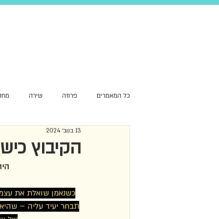
כל המאמרים
פרוזה
שירה
מחק
13 בנוב׳ 2024
סקירת עומק
שפה
המלצה
הקיבוץ כישו
היה
כשנאמן שואלת את עצמה
תבחר יעיד עליה – שהי