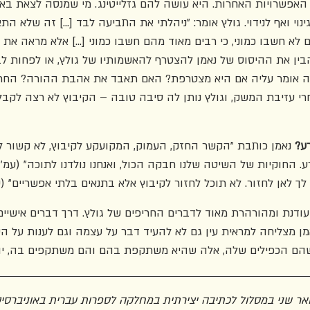
פשרויות האחרות. היא עושה להם גזלייטינג. מי שמנסה לצאת באופ
וי ואף לנידוי. גולץ אומר: "ניהלתי את התביעה לבד [...] זה שלא ה
א חשבו כמוני, כי רבים מאוד מהם חשבו כמוני [...] אלא מראה את 
 גם להבין את ההיסוס של נאמן להצטרף להאשמותיו של גולץ, או לפחות ל
זה אומר עליה אם היא מצטרפת? האם תאבד את אהבת ההורה? החר
י עזיבת המשק, וגולץ נותן לה סיבה טובה – הקיבוץ לא רצה לקבל 
ע?
 נאמן כותבת "הקשר החזק, העמוק, המקועקע לקיבוץ, לא קשור ל
ך לאן לחזור. לא תוכל לחזור לקיבוץ אלא בתנאים בלתי אפשריים" (עמ' 5
דנת ומהורהרת מאוד לדברים החריפים של גולץ. דרך דברים אישיים
נאמן מצליחה למראית עין גם לא להעיד דבר על עצמה וגם לענות על
הם הכפילים שלה, אלה שהיא משתקפת בהם והם משתקפים בה, יוכל
ואר שני במסלול לכתיבה יצירתית במחלקה לספרות עברית באוניברסיטת 