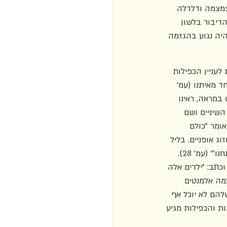
מצמה ודלדלה 
דיבור בלשון 
יה נגוע בהגזמה 
לעניין הכפילות 
 מאיתנו (עמ' 
, וכן "כשהתזנו לרגע מבט במראה, ראינו 
השיניים ושם 
וא אומר "כולם 
ג אופניים. בליל 
הסדר ילד אחד מוצא את האפיקומן, כל בית הילדים מקבל את המתנה. אין בכלל 'אני', יש רק 'אנחנו'" (עמ' 28). 
כתב: "ילדים אלה 
כמה אלמנטים 
הם לא יוכל אף 
ת ביותר שלהם [...] [עמ' 81]". עניין התאומות והכפילות מגיע 