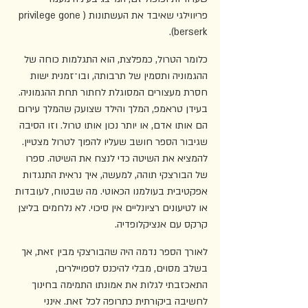
פריווילגי שאיבד את העשתונות (privilege gone 
berserk).
כלומר הטרול, כמפלצת, הוא התגלמות כוחה של 
ההגמוניה ותסמין של תרבותה, ובו־זמנית ישות 
חסרת מעצורים המסוגלת לחתור תחת ההגמוניה. 
בעידן טראמפ, המלך והילד שצועק שהמלך עירום 
הם אותו אדם, או יותר נכון אותו טרול. וזו הסיבה 
שגיבור הספר חושב שעליו להפוך לטרול מצטיין. 
להמציא את השיטה כדי לנצח את השיטה. ספרו 
של הבורצקי תוהה, למעשה, איך נראית התנגדות 
אפקטיבית בעולמנו הכאוטי. מה שבטוח, לעובדות 
או לטיעונים רציונליים אין סיכוי. לא נלחמים בליצן 
קרקס עם אנציקלופדיה.
לאורך הספר נדמה היה שהבורצקי מבין זאת, אך 
בשלב מסוים, מבלי להיכנס לספויילרים, 
התאכזבתי לגלות את אמונתו התמימה בחינוך 
לחשיבה ביקורתית כתרופה לכל זאת. אינני 