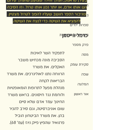
בעידן טראמפ, המלך והילד שצועק שהמלך עירום 
תרגום
הם אותו אדם, או יותר נכון אותו טרול. וזו הסיבה 
שגיבור הספר חושב שעליו להפוך לטרול מצטיין. 
ביקורת צעירה
להמציא את השיטה כדי לנצח את השיטה.
ספרות ילדים
כרמל ווייסמן
ביקורת על הביקורת
פרק מספר
לתפקיד השר לאיכות 
מסה
הסביבה מונה מכחיש משבר 
סקירת עומק
האקלים. את משרד 
הרווחה נתנו לאוליגרכים. את משרד 
שפה
הבריאות לקחה 
המלצה
מנהלת מפעל לתרופות הומאופטיות 
אור ראשון
ולוחמת נגד חיסונים. בראש משרד 
החינוך עמד אדם שלא סיים 
שום אוניברסיטה, וגם סירב להכיר 
בהן. את משרד הביטחון הוביל 
פרנואיד שהפיץ פייק ניוז (עמ' 68).