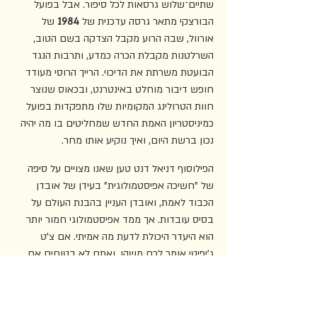
שתיים־שלוש גרסאות לכל סיפור. אבל בפועל 
הבורצקי מתאר גרסה עדכנית של 
1984
 של 
אורוול, שבה הרוע מקבל הצדקה בשם הטוב, 
השרלטנות מקבלת הכרה כמדע, ותרבות הנגד 
הבועטת משרתת את הדיכוי. הרייך הרוסי מעודד 
חופש דיבור מוחלט באינטרנט, ובכאוס שנוצר 
חוות הטרולינג המקומיות שלו מתפקדות בפועל 
כמיניסטריון האמת החדש שמחליטים בו מה יהיה 
נכון ברשת היום, ואיך נוקיע אותו מחר. 
הפילוסוף דניאל דנט טען שאנו מצויים על סיפה 
של "חשיכה אפיסטמולוגית" בעידן של אובדן 
הכבוד לאמת, ואובדן העניין בהבנת העולם על 
בסיס עובדות. אך ממד אפיסטמולוגי חמור יותר 
הוא היעדר היכולת לדעת מה אמיתי. אם צ'ט 
ג'יפיטי אומר לכם משהו, ואתם לא בטוחים אם 
זה נכון ותרצו לבדוק אותו, איך תעשו זאת? תלכו 
לספרייה? תתקשרו להיסטוריון? ברור שלא. אתם 
תלכו לגוגל ותחפשו באינטרנט. כרגע, עדיין יש 