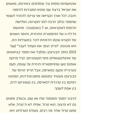
אנטישמיות ומסית נגד מוסלמים באירופה, מאשים 
את ישראל ברצח עם ומפיץ התנגדות לחיסוני 
חובה. לכל אורך הקריאה אני צריכה להזכיר לעצמי 
שהספר נכתב הרבה לפני הקורונה, הפלישה 
הרוסית לאוקראינה, או 7 באוקטובר. תחושת 
הדז'ה וו של ההיסטוריה החוזרת, וחוסר האונים 
של הקורא שכמו הדמויות לכוד במעגליות הזו, 
היא מכוונת. "הרייך הופך את העתיד לעבר" (עמ' 
203) כותב הבורצקי, ומתבל את הספר בציטוטים 
של אינטלקטואלים מימי הקומוניזם. קרל מרקס 
אומנם טען שההיסטוריה חוזרת על עצמה, פעם 
כטרגדיה ופעם כפארסה, אבל הרייך הרוסי של 
הבורצקי מצטייר כתופעה פוסט־מודרנית, המהווה 
רמיקס בין טרגדיה לפארסה, בין קומוניזם לדת, 
בין אמת לשקר.
לגיבור הספר והמספר שלו אין שם, ובשלב מסוים 
גם לא פרצוף. הוא טרול. אפילו לא ה־טרול, אלא 
סתם טרול אחד מני רבים. פעולת הטרולינג היא 