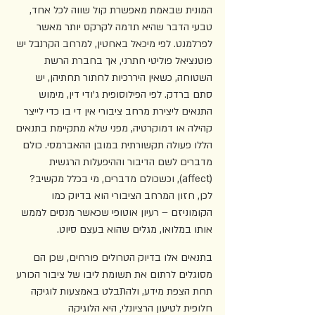
המונית שבאמת מאפשרת קול שווה לכל אחד, 
טבעי הדבר שהיא תדמה לקרקס יותר מאשר 
לפרלמנט. לפי מיכאל באחטין, למרחב הקרנבל יש 
פוטנציאל פוליטי חתרני, אך בחברת הרשת 
השטוחה, כשאין היררכיות לחתור תחתיהן, יש 
סתם ברדק. לפי הפילוסופית ג'ודי דין, מימוש 
התנאים ליצירת מרחב ציבורי אין די בו כדי לייצר 
קהילה או דמוקרטיה, מפני שלא מתקיימת בתנאים 
הללו פעולה תקשורתית במובן ההאברמסי. כולם 
מדברים לשם הדיבור וההיפעלות הרגשית 
(affect), וכשכולם מדברים, מי בכלל מקשיב? 
לכן, חזון המרחב הציבורי הוא בדיוק כמו 
הקומוניזם – רעיון אוטופי שכאשר מנסים לממש 
אותו במלואו, מגלים שהוא בעצם סיוט.
בתנאים אלו בדיוק הטרולים פורחים, שכן הם 
מסוגלים לרתום את תשומת ליבו של ציבור הכורע 
תחת הצפת מידע, ולהתבלט באמצעות לוגיקה 
חלופית לטיעון הרציונלי, היא הלוגיקה 