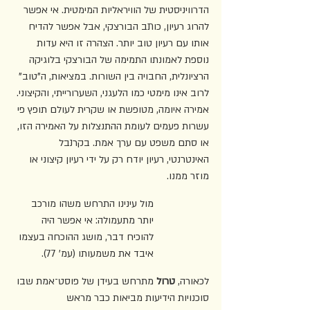
הדרוויניסטית של הוויראליות המימטית. אי אפשר 
להרוג רעיון, כותב הבורצקי, אבל אפשר להדיח 
אותו עם רעיון טוב יותר. הצהרה זו היא עדות 
נוספת לאמונתו התמימה של הבורצקי בלוגיקה 
הרציונלית, החבויה בין השורות. במציאות, ה"טוב" 
לרוב אינו מימטי כמו הלעגני, השערורייתי, והקיצוני. 
אמירה איומה, מטופשת או שקרית לעולם תופץ פי 
עשרות פעמים לעומת ההתנצלות על האמירה הזו, 
או סתם משפט עם ערך אמת. בקרנבל 
האינטרנטי, רעיון יודח רק על ידי רעיון קיצוני או 
מוזר ממנו. 
מול עינינו התרחש משהו מורכב 
יותר מתעמולה: אי אפשר היה 
להוכיח דבר, מושג ההוכחה בעצמו 
איבד את משמעותו (עמ' 77).
לכאורה, 
טרול
 מתרחש בעידן של פוסט־אמת שבו 
סוכנויות הידיעות מביאות כבר מראש 