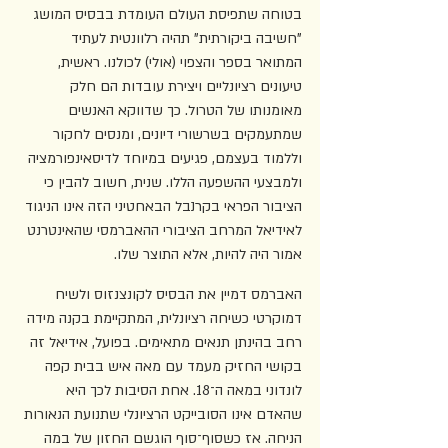
בטוחה שתפיסת העולם העומדת בבסיס המושג 
"חשיבה ביקורתית" תהיה רלוונטית לעתיד 
המתואר בספר והצפוי (אולי) לכולנו. ראשית, 
טיעונים רציונליים ויצירת עובדות הם חלק 
מאומנותו של הטרול. כך שדווקא האנשים 
שמתעמקים בשרשורי דיונים, ומנסים לחקור 
וללמוד בעצמם, פגיעים במיוחד לדיסאינפורמציה 
ולמבצעי ההשפעה הללו. שנית, חשוב להבין כי 
הציבור הפראי בקרנבל הבאחטיני הזה אינו הניגוד 
לאידיאל המרחב הציבורי ההאברמסי שהאינטרנט 
אמור היה להיות, אלא התוצר שלו.
האברמס דמיין את הבסיס לקונצנזוס ולשיח 
דמוקרטי כשיחה רציונלית, המתקיימת בקנה מידה 
רחב בהינתן תנאים מתאימים. בפועל, אידיאל זה 
בקושי החזיק מעמד עם מאה איש בבית קפה 
לונדוני במאה ה־18. אחת הסיבות לכך היא 
שהאדם אינו הסובייקט הרציונלי שתנועת הנאורות 
הניחה. אז כשסוף־סוף הוגשם החזון של במה 