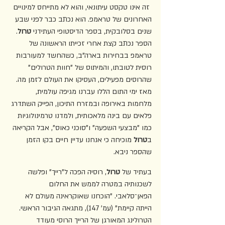
 זה אינו טקסט עיתונאי, והוא לא מתייחס למינויים 
האחרונים של טראמפ. הוא נכתב כבר לפני שבע 
שנים בסלובקית, בספר הדיסטופי העתידני 
טרול
. 
הספר נכתב קצת אחרי זכייתו הראשונה של 
טראמפ בבחירות בארה"ב, כשהחשד למעורבות 
רוסית לטובתו, והמיתוס של "חוות הטרולים" 
שהרוסים מפעילים, העסיקו את העולם לזמן מה. 
מאז ימי התום הללו עברנו מגיפה עולמית, 
מלחמות באירופה ובמזרח התיכון, הפייק השתדרג 
פלאים עם בינה מלאכותית, ולמדנו טרמינולוגיות 
כמו "מבצעי השפעה" ו"סוכני כאוס", אבל הקריאה 
ב
טרול
 מוכיחה כי אנחנו עדיין חיים בקו הזמן 
שהספר ניבא. 
בעתיד של 
טרול
, רוסיה הפכה ל"רייך" ופלשה 
לשכנותיה במטרה לממש את החלום 
הפאן־סלאבי. "הוכחנו שאוקראינה מעולם לא 
הייתה קיימת" (עמ' 147), מתגאה הגיבור הראשי. 
הטרולינג המאורגן של הרייך הרוסי מעודד 