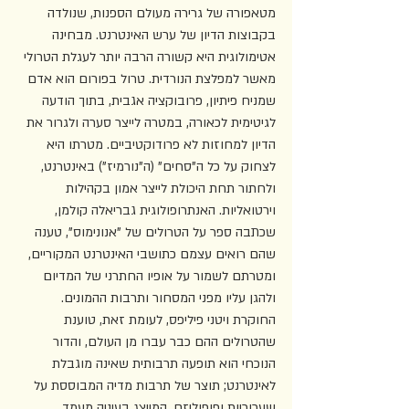
מטאפורה של גרירה מעולם הספנות, שנולדה 
בקבוצות הדיון של ערש האינטרנט. מבחינה 
אטימולוגית היא קשורה הרבה יותר לעגלת הטרולי 
מאשר למפלצת הנורדית. טרול בפורום הוא אדם 
שמניח פיתיון, פרובוקציה אגבית, בתוך הודעה 
לגיטימית לכאורה, במטרה לייצר סערה ולגרור את 
הדיון למחוזות לא פרודוקטיביים. מטרתו היא 
לצחוק על כל ה"סחים" (ה"נורמיז") באינטרנט, 
ולחתור תחת היכולת לייצר אמון בקהילות 
וירטואליות. האנתרופולוגית גבריאלה קולמן, 
שכתבה ספר על הטרולים של "אנונימוס", טענה 
שהם רואים עצמם כתושבי האינטרנט המקוריים, 
ומטרתם לשמור על אופיו החתרני של המדיום 
ולהגן עליו מפני המסחור ותרבות ההמונים. 
החוקרת ויטני פיליפס, לעומת זאת, טוענת 
שהטרולים ההם כבר עברו מן העולם, והדור 
הנוכחי הוא תופעה תרבותית שאינה מוגבלת 
לאינטרנט; תוצר של תרבות מדיה המבוססת על 
שערוריות ופופוליזם, המייצג בעיניה מעמד 