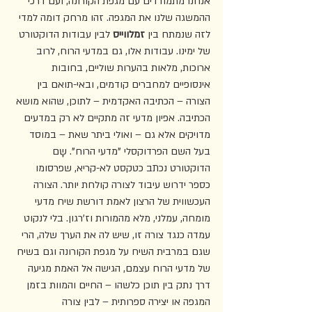
אנחנו מתמודדים עם מגפת הקורונה, ועם דרכי 
ההמשגה שלנו את המגפה. זהו מרחק דומה למדי 
לזה שנמתח בין 
זמלווייס
 לבין עבודות הדוקטורט 
של ימינו. עבודות אלו, גם במדעי הרוח, לרוב 
ארוכות, מלאות בהערות שוליים, בחובות 
אינסופיים למחברים קודמים, ובאי-תואם בין 
הצורה – הכתיבה האקדמית – לתוכן, שהוא מושא 
הכתיבה. אפיון מדעי זה מתקיים לא רק במדעים 
מדויקים אלא גם – ואולי ביתר שאת – במוסד 
בעל השם הפרדוקסלי "מדעי הרוח". שָם 
הדוקטורט נכתב כטקסט לא-קריא, שפרסומו 
כספר ידרוש עיבוד לצורה קולחת יותר. הצורה 
העכשווית של הרצון לאמת דורשת שיח מדעי 
מומחה, עמלני, מלא מהמורות וז'רגון. בלי לנקוט 
עמדה כנגד צורה זו, שיש לה את הערך שלה, הרי 
שגם במרבית השיח על מגפת הקורונה וגם בשיח 
של מדעי הרוח עצמם, הגישה אל האמת מגיעה 
דרך נתק בין תוכן כלשהו – החיים והמוות בזמן 
המגפה או יצירה ספרותית – לבין צורה 