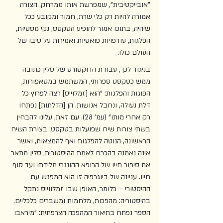
"אובייקטיבית", שמפרשת אותו ממרחק. הצורה 
אמורה להיות רק כלי שרת, חמור ומקובע ככל 
שיהיה, בתוכו אמור להופיע הטקסט, נקי מסטיות, 
הפלגות, עודפויות פואטיות ואמירות על טיבו של 
העולם כולו. 
בניגוד לכך, עבודת הדוקטורט של סלין כתובה 
ממש כטקסט ספרותי, המשתמש במטאפורות, 
הפוגות והפלגות: "הוא [זמלוייס] רצה לפרוץ כל 
דלת נעולה, ונחבל אנושות. הן [הדלתות] נפתחו 
רק אחרי מותו" (עמ' 28). עם זאת, עלינו להבחין 
בשתי צורות שיח שפועלות בטקסט: בצורת השיח 
הראשונה, הנוטה להפלגות ואף להמצאות, ואשר 
אינה נאמנה בהכרח לאמת ההיסטורית, סלין מתאר 
את סיפור חייו של הרופא ההונגרי מלידתו ועד סוף 
חייו. עניינה של ביוגרפיה זו הוא המפגש עם 
ההיסטורי – כלומר, האופן שבו זמלווייס נתקל 
בהיסטוריה: מהפכות, מלחמות ומשברים כלכליים. 
הספר נפתח בתיאור המהפכה הצרפתית: "מיראבו 