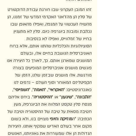
זהו המובן העקרוני שבו חורגת עבודת הדוקטורט 
של סלין הן מהז'אנר האקדמי המדעי של זמננו, הן 
מהשיח העכשווי על המגפה, ואפילו מהאופן שבו 
נכתבת ומובנת ביוגרפיה כיום. סלין לא מתעניין 
בחייו של זמלווייס, ואפילו לא בנסיבות 
הסוציולוגיות והכלכליות שהתוו אותם, אלא ברוח 
האוניברסלית הנושבת בחיים אלו, ובעולם 
המושגים שמארגן אותם. כך, לאורך כל היצירה אנו 
פוגשים מושגים אוניברסליים המופיעים בצורה 
מודגשת. אלו מושגים שבזמן שלנו, הזמן של 
הקפיטליזם המאוחר וסוף העולם – נדמים לנו 
כאנכרוניסטיים: "
האקראי
", "
האמת
", "
השמיימי
", 
"
התבונה
", "
שיגעון
" או "
ההיסטוריה
". ביחס אליהם 
מנסח סלין טקסט המלווה את הביוגרפיה, מעין 
חטיבה מסאית על טיבה של ההיסטוריה וטיבה של 
הכתיבה: "ה
מוזיקה
 ו
היופי
 מצויים בנו, ולא בשום 
מקום אחר בעולם האדיש שמקיף אותנו. היצירות 
הגדולות הן אלו שמעוררות את גאוניותנו, האנשים 