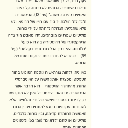
צעק חזק כל כך שווראסי נמלאה פחד. מאז 
נפילת האימפריה הרומית לא ניחתה על ראשי 
האנשים סערה כזאת..." (עמ' 13). ההיסטוריה 
ה"גדולה" הולכת יד ביד עם חייו של הרופא, ולא 
פלא שתגליתו הגדולה נדחתה על ידי כוחות 
פוליטיים שמרניים מובהקים. זהו מאבק מול צדה 
הריאקציונרי של ההיסטוריה בה הוא פועל – 
"ה
תבונה
 היא בסך הכל כוח זניח בעולמנו" (עמ' 
59) – שמביא להתדרדרותו, שגעונו ומותו של 
הרופא. 
כאן ניתן לזהות צורת-שיח נוספת המופיע בתוך 
הטקסט ומפצלת אותו: השיח על האוניברסלי 
החורג מהתהליך ההיסטורי – הוא הדבר אשר 
ההיסטוריה מבטאת. יצירתו של סלין לא מוקדשת 
רק לְבירור היסטורי ופואטי של חיי זמלווייס, אלא 
להבחנות עקרוניות בנוגע למתחים שבין הרוח 
האנושית החותרת קדימה, ובין כוחות כלכליים, 
פוליטיים או סתם "זדוניים" (עמ' 62) וקטנוניים, 
המנוונים אותה. 