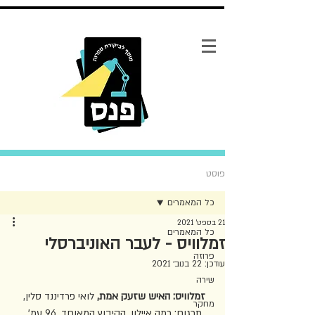
פוסט
כל המאמרים
21 בספט׳ 2021
כל המאמרים
זמלוויס - לעבר האוניברסלי
פרוזה
עודכן:
22 בנוב׳ 2021
שירה
זמלוויס: האיש שזעק אמת,
 לואי פרדיננד סלין, 
מחקר
תרגום: רמה איילון, הקיבוץ המאוחד, 96 עמ', 