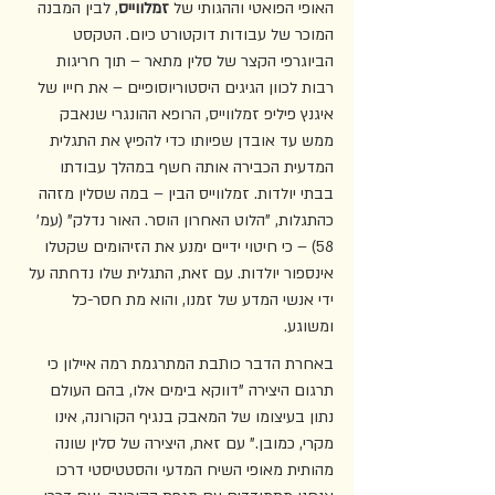
האופי הפואטי וההגותי של 
זמלווייס
, לבין המבנה 
המוכר של עבודות דוקטורט כיום. הטקסט 
הביוגרפי הקצר של סלין מתאר – תוך חריגות 
רבות לכוון הגיגים היסטוריוסופיים – את חייו של 
איגנץ פיליפ זמלווייס, הרופא ההונגרי שנאבק 
ממש עד אובדן שפיותו כדי להפיץ את התגלית 
המדעית הכבירה אותה חשף במהלך עבודתו 
בבתי יולדות. זמלווייס הבין – במה שסלין מזהה 
כהתגלות, "הלוט האחרון הוסר. האור נדלק" (עמ' 
58) – כי חיטוי ידיים ימנע את הזיהומים שקטלו 
אינספור יולדות. עם זאת, התגלית שלו נדחתה על 
ידי אנשי המדע של זמנו, והוא מת חסר-כל 
ומשוגע.
באחרת הדבר כותבת המתרגמת רמה איילון כי 
תרגום היצירה "דווקא בימים אלו, בהם העולם 
נתון בעיצומו של המאבק בנגיף הקורונה, אינו 
מקרי, כמובן." עם זאת, היצירה של סלין שונה 
מהותית מאופי השיח המדעי והסטטיסטי דרכו 