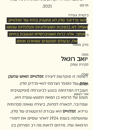
תרגום
2021. 
ביקורת צעירה
לואי פרדיננד סלין לא מתעניין בחייו של זמלווייס, 
ספרות ילדים
ואפילו לא בנסיבות הסוציולוגיות והכלכליות שהתוו 
אותם, אלא ברוח האוניברסלית הנושבת בחיים 
ביקורת על הביקורת
אלו, ובעולם המושגים שמארגן אותם.
פרק מספר
מסה
יואב רונאל
סקירת עומק
שפה
רשימה זו מוקדשת ליצירה 
זמלווייס: האיש שזעק 
אמת
, של הסופר הצרפתי לואי-פרדינן סלין. 
המלצה
העובדה המדהימה בנוגע לביוגרפיה (הפיקטיבית 
אור ראשון
מעט) של הרופא בן המאה התשע-עשרה היא, 
שמדובר, לכאורה לפחות, ביצירה שאינה ספרותית 
גרידא. 
זמלווייס
 היא עבודת הדוקטורט של סלין, 
שהושלמה בשנת 1924 לאחר שסיים את לימודי 
הרפואה שלו. מדהים לראות מה רב המרחק בין 