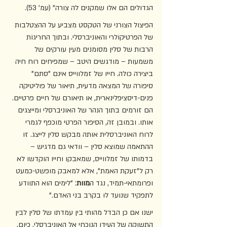
הגדולים הם אלו שמקנים לה צורה" (עמ' 53).  
הפיצול הצורני של הטקסט מצביע על ההצטלבות 
של הפרטיקולרי והאוניברסלי. ובתוך החריגוֹת 
הרבות של סלין מסומנים מעין עורקים של 
משמעות – מודגשים היטב – שמפיחים רוח חיה 
ביצירה כולה. חייו של זמלווייס אינם "סתם" 
סיפורה של המצאה מדעית, תיאור של פוליטיקה 
פנים-דיסציפלינארית, או תיאורם של חיים פרטיים. 
הם זורמים בתוך הנהר של האוניברסלי ומייצגים 
אותו. ובמובן זה, הסיפור הפרטי מוכפף לגמרי 
לרוח האוניברסלית אותה מבקש סלין לייצג. זו 
ההתאמה שמוצא סלין – וודאי גם מדגיש – 
בדמותו של זמלווייס, שמאבקו וחייו הוקדשו לא 
רק ל"זעקת האמת", אלא למאבק מופשט-כמעט 
ופרומתאי-תמיד, נגד ה
מוות
: "לימים הוא התוודע 
לתפקיד שנועד לו בקרב בני האדם."
ישנו אם כן הבדל מהותי בין עמדתו של סלין לבין 
התשוקה של העידן הנוכחי אל האוניברסלי. כיום, 