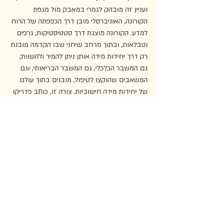
ועניין זה מובהק לגמרי במאבק מול מגפת 
הקורונה, האוניברסלי מובן דרך הכפפתה של הרוח 
למדע. הקורונה מוצגת דרך סטטיסטיקות, גרפים 
וטבלאות, ובתוך מרחב שיחני שבו הקדמה מובנת 
רק דרך יחידות מידה אותן ניתן להמיר ולהשוות; 
גם המשבר הכלכלי, גם המשבר הבריאותי, וגם 
המשאבים שהוקצו לטיפול, מובנים בתוך עולם 
של יחידות מידה חישוביות. צורה זו, כותב פדריקו 
קמפניה, מאפיינת את שלטונה של "הקוסמוגניה 
של הטכנולוגיה", במסגרתה רוח הקדמה – 
האוניברסלי – נולדת מתוך הטכנולוגיה. זו רוח 
מופשטת לחלוטין, או כזו שמבשרת על היעדרה 
של כל רוח. ומהצד השני, הביוגרפי מובן בעיקר 
דרך הקטגוריות של הווידוי, הפרטיות וחיי הנפש – 
ומציב את הסובייקטים שלו כיצורים אוטונומיים, 
בתוך עולם בו כמעט שלא ניתן להבחין ברוח 
אוניברסליות כלשהי.
בניגוד לכך, עבור סלין (ואולי אף עבור זמלווייס 