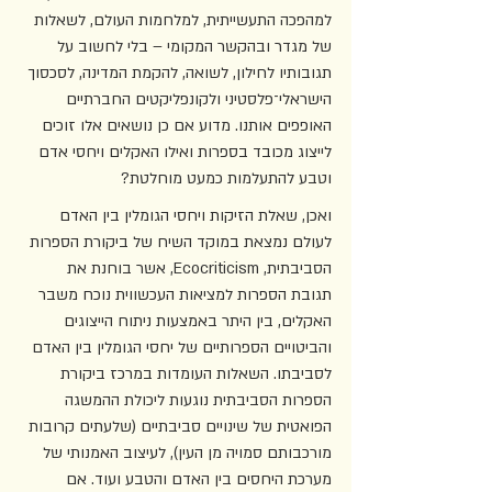
למהפכה התעשייתית, למלחמות העולם, לשאלות 
של מגדר ובהקשר המקומי – בלי לחשוב על 
תגובותיו לחילון, לשואה, להקמת המדינה, לסכסוך 
הישראלי־פלסטיני ולקונפליקטים החברתיים 
האופפים אותנו. מדוע אם כן נושאים אלו זוכים 
לייצוג מכובד בספרות ואילו האקלים ויחסי אדם 
וטבע להתעלמות כמעט מוחלטת? 
ואכן, שאלת הזיקות ויחסי הגומלין בין האדם 
לעולם נמצאת במוקד השיח של ביקורת הספרות 
הסביבתית, Ecocriticism, אשר בוחנת את 
תגובת הספרות למציאות העכשווית נוכח משבר 
האקלים, בין היתר באמצעות ניתוח הייצוגים 
והביטויים הספרותיים של יחסי הגומלין בין האדם 
לסביבתו. השאלות העומדות במרכז ביקורת 
הספרות הסביבתית נוגעות ליכולת ההמשגה 
הפואטית של שינויים סביבתיים (שלעתים קרובות 
מורכבותם סמויה מן העין), לעיצוב האמנותי של 
מערכת היחסים בין האדם והטבע ועוד. אם 