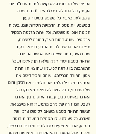
הפנימי של הגיבורים. לא קשה לזהות את תבניות 
העומק של הנובלה. וייס גבאי כותבת בשפה 
סימבולית, כאשר כל משפט בסיפור טעון 
במשמעויות נוספות. הדמויות חסרות שם, בעלות 
תכונות אופי מופשטות, וכל אחת מגלמת תפקיד 
ארכיטיפי שונה. דמות האב, המורה לספרות, 
מייצגת את הניסיון לביות הטבע הפראי; בעוד 
שהחזאית, בתו, מייצגת את הגישה ההפוכה, 
הרואה בטבע יסוד חזק שלא ניתן לאלפו ושכל 
התערבות בו נידונה לכישלון שתוצאותיו הרות 
אסון. המורה הכריזמטי אוהב ומכיר היטב את 
הטבע ובמקביל מלמד את תלמידיו את 
הזקן והים
של המינגווי, נובלה שכולה תיאור מאבקו של 
האדם באיתני טבע. עבורו היחסים בין האדם 
לטבע הם זירה של קרב מתמשך; הוא מייצג את 
הגישה הרואה בטבע משאב לסיפוק צרכיו של 
האדם. כל פעולה שלו מסמלת התערבות בוטה 
בטבע, אם באמצעים טכנולוגים ומבנים הנדסיים, 
ואם בניהול המערכת האקולוגית באמצעות שימור 