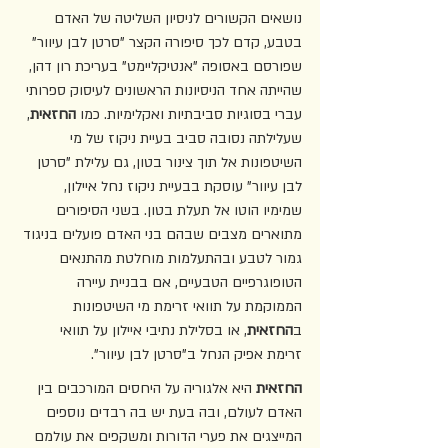
נושאים הקשורים לניסיון השליטה של האדם 
בטבע, קדם לכך סיפורה הקצר "סרטן לבן עיוור" 
שפורסם באסופה "אנטיקליימט" בעריכת רון דהן, 
שהייתה אחד הניסיונות הראשונים לעיסוק ספרותי 
עברי בסוגיות סביבתיות ואקלימיות. כמו 
החזאית
, 
שעלילתה נסובה סביב בעיית ניקוז של מי 
השיטפונות אל תוך צינור בטון, גם עלילת "סרטן 
לבן עיוור" עוסקת בבעיית ניקוז נחל איילון, 
שמימיו הוטו אל תעלת בטון. בשני הסיפורים 
מתוארים מצבים שבהם בני האדם פועלים בניגוד 
גמור לטבע ובהתעלמות מוחלטת מהתנאים 
הטופוגרפיים הטבעיים, אם בבניית עיירה 
הממוקמת על תוואי זרימת מי השיטפונות 
ב
החזאית
, או בסלילת נתיבי איילון על תוואי 
זרימת אפיק הנחל ב"סרטן לבן עיוור". 
החזאית
 היא אלגוריה על היחסים המורכבים בין 
האדם לעולם, ובה בעת יש בה רבדים נוספים 
המייצגים את פערי הדורות ומשקפים את עולמם 