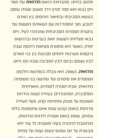
תחום בחיינו. מהבחינה הזאת 
החזאית
 של תמר 
וייס גבאי הוא ספר פורץ דרך משום שכולו עוסק 
בנושא הסביבתי ובתיאור היחסים בין האדם 
לטבע, תוך התמודדות עם השאלות הקשות של 
ביקורת הספרות הסביבתית שהוזכרו לעיל. וייס 
גבאי מצליחה לעשות זאת בעדינות וברגישות 
יתרה, כאשר היא מתארת מציאות רחוקה שבה 
נרקמות מערכות יחסיים סבוכות בין בני האדם 
לבין עצמם ובינם לבין הסביבה שבה הם חיים. 
החזאית
, כשמה, היא נובלה בשלושה חלקים 
המספרת את סיפורם של שלושה בני משפחה: 
החזאית, אביה המורה לספרות, והאחיינית 
המתבגרת, המתגוררים בעיירה קטנה ונידחת 
השוכנת על מצוק ומתחתיו קניון. מעל העיירה 
מרחפת באופן קבוע עננת איום שיטפונות בלתי 
צפויים, שאת בואם אמורה לחזות החזאית, 
הנחשבת לגיבורה בעיני תושביה כל עוד היא 
מבשרת על יום שמשי ונעים ועונה על צפיות 