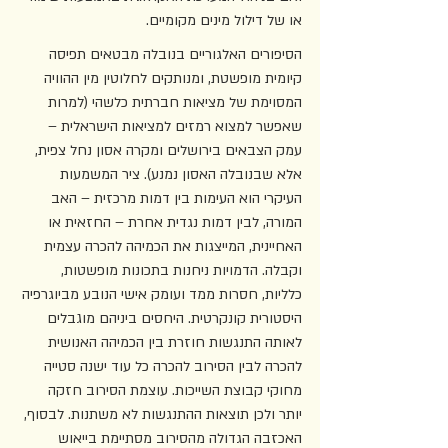
או של דילול מינים מקומיים.  
הסיפורים האלגוריים בנובלה מבטאים תפיסה 
קיומית מופשטת, ומנותקים לחלוטין מין ההוויה 
המסוימת של מציאות חברתית כלשהי (למרות 
שאפשר למצוא רמזים למציאות הישראלית – 
עמק הצבאים בירושלים ומקרה אסון נחל צפית, 
אלא שבנובלה האסון נמנע). ציר המשמעות 
העיקרי הוא העימות בין דמות מרכזית – האב 
המורה, לבין דמות נגדית אחרת – החזאית או 
האחיינית, המייצגות את הכמיהה להכרה עצמית 
וקבלה. הדמויות ניחנות בתכונות מופשטות, 
כלליות, חסרות ממד ועומק אישי הנובע מביוגרפיה 
היסטורית קונקרטית. היחסים ביניהם מוגבלים 
לאותה התנגשות חוזרת בין הכמיהה האנושית 
להכרה לבין הסירוב להכרה כל עוד ישנה סטייה 
מחוקי קבוצת השייכות. עוצמת הסירוב חזקה 
יותר ולכן תוצאות ההתנגשות לא משתנות. לבסוף, 
האכזבה הגדולה מהסירוב מסתיימת בייאוש 