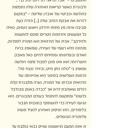
התושבים – "אבל תדאגי לנו ליום יפה, כן?"; 
ולבוגדת כאשר קריאות האזהרה שלה נתפסות 
כחולשה וכביטוי של אובדן שליטה – "במקום 
לזרות את אבקת הזהב שלה [...] פזרה כעת 
סביבה איזה מין פתיתי חידלון וייאוש חומים, כאילו 
כל המעשים והיוזמות הטריים סופם להתעוות 
ולהירקב". אביה של החזאית הוא המורה לספרות, 
מנהיגה הלא רשמי של העיירה, שמאמין ברוח 
האדם ובעליונותו ומתייחס לחיים כאל מאבק 
הישרדותי; הוא אינו מוכן לסבול סימני חולשה 
ומאמין כי "כולנו ניתן פייט, וביחד ננצח פה". 
הדמות השלישית בסיפור היא אחייניתה של 
החזאית ונכדתו של המורה, נערה מתבגרת קלת 
רגלים שאוהבת לרוץ אך "כבדה באופן מבולבל 
כלשהו" ומתקשה להתנהל בעולם המבוגרים. היא 
הגיעה לעיירה כדי להשתתף בתוכנית תגבור 
בלימודים, וזהו הניסיון האחרון להציל משהו 
מלימודיה הכושלים.  
זו אינה הפעם הראשונה שוייס גבאי כותבת על 