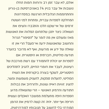
אולם, לא עבר זמן רב ורוחות חמות החלו 
נושבות אל עבר בניין 74 באוניברסיטת בן-גוריון 
וההתחממות הגלובלית הורגשה במסדרונות 
המחלקה לספרות עברית, ומתחת לפני השטח 
זרמים של אי־שקט הלכו והתגברו והציפו את 
השאלה: כיצד יתכן שלתחום המלווה את האנושות 
מאז ומעולם אין מה לומר על "הסיפור" הגדול 
והחשוב שהאנושות ידעה אי־פעם? הרי אין זו 
שאלה של ידע או מודעות, ואף לא מדובר בהעדר 
תודעה פוליטית, חברתית או היסטורית. אם 
לספרות יש יכולת להתמודד עם רשת מורכבת של 
רעיונות, לעבד את חומרי החיים, להגיב לתהליכים 
היסטוריים, לשקף בצורה ביקורתית את השיח 
הפוליטי, להעלות ספקות, להעניק משמעות ופשר, 
להציג זוויות ראייה שונות, ולהרחיב את גבולות 
התודעה והדמיון האנושי – הרי שהשאלה מדוע 
הספרות היפה מתעלמת ממשבר האקלים נעשית 
חריפה אף יותר. יהיה זה קשה לדמיין את הרומן 
המודרני בלי לחשוב על תגובותיו למודרניזציה, 