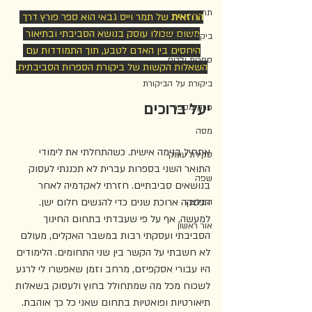
תרגום
החזאית
 של תמר וייס גבאי הוא ספר פורץ דרך 
משום שכולו עוסק בנושא הסביבתי ובתיאור 
ביקורת צעירה
היחסים בין האדם לטבע, תוך התמודדות עם 
ספרות ילדים
השאלות הקשות של ביקורת הספרות הסביבתית.
ביקורת על הביקורת
יעל ברוכים
פרק מספר
מסה
אתחיל בנימה אישית. כשהתחלתי את לימודי 
סקירת עומק
התואר השני בספרות עברית לא תכננתי לעסוק 
שפה
בנושאים סביבתיים. חזרתי לאקדמיה לאחר 
הפסקה ארוכת שנים כדי להגשים חלום ישן. 
המלצה
למעשה, אף על פי שעבדתי בתחום החינוך 
אור ראשון
הסביבתי ועסקתי רבות במשבר האקלים, מעולם 
לא חשבתי על הקשר בין שני התחומים. הלימודים 
היו עבורי אסקפיזם, מרחב וזמן שאפשרו לי לרגע 
לשכוח מכל מה שמתחולל בחוץ ולעסוק בשאלות 
תיאורטיות ופואטיות בתחום שאני כל כך אוהבת. 