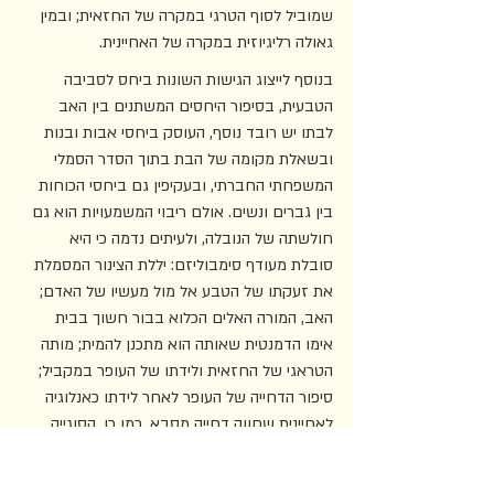
שמוביל לסוף הטרגי במקרה של החזאית; ובמין 
גאולה רליגיוזית במקרה של האחיינית.  
בנוסף לייצוג הגישות השונות ביחס לסביבה 
הטבעית, בסיפור היחסים המשתנים בין האב 
לבתו יש רובד נוסף, העוסק ביחסי אבות ובנות 
ובשאלת מקומה של הבת בתוך הסדר הסמלי 
המשפחתי החברתי, ובעקיפין גם ביחסי הכוחות 
בין גברים ונשים. אולם ריבוי המשמעויות הוא גם 
חולשתה של הנובלה, ולעיתים נדמה כי היא 
סובלת מעודף סימבוליזם: יללת הצינור המסמלת 
את זעקתו של הטבע אל מול מעשיו של האדם; 
האב, המורה האלים הכלוא בבור חשוך בבית 
אימו הדמנטית שאותה הוא מתכנן להמית; מותה 
הטראגי של החזאית ולידתו של העופר במקביל; 
סיפור הדחייה של העופר לאחר לידתו כאנלוגיה 
לאחיינית שחווה דחייה מסבא. כמו כן, הסוגייה 
המגדרית, והמתח שנוצר ביחסי הכוחות בין 
המינים בהקשר של משבר האקלים, מלווים את 