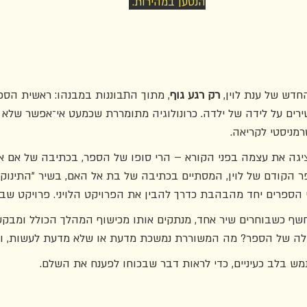
הנטען במהירות. 
דש של ענת לוין, 
רק רגע גוף
, מתוך התבוננות במבנהו: ראשית הספ
רים על לידה של ילדה. כרונולוגיה מתומררת שכמעט אי־אפשר שלא
מניסטי לקריאה. 
יגה את עצמה בפני הקורא – הרי סופו של הספר, בכתיבה של אם א
הקודם של לוין, המסתיים בכתיבה של בת אל האם, בשיר "התינוקת".
הספרים יחד מהבהבת כדרך להבין את הפרויקט הלויני. פרויקט שבלי
 נחשף כשבוחרים שיר אחד, מנתקים אותו מכישוף המהלך הכולל ומבקש
ולה של הספר? מה המשוררת נמשכת מדעת או שלא מדעת לעשות, ו
מש בלב כעיניים, כדי לראות דבר שבכוחו לפענח את השלם. 