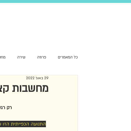
כל המאמרים
פרוזה
שירה
מחק
29 באוג׳ 2022
סקירת עומק
שפה
המלצה
מחשבות קצר
רק רגע
התנועה הכפייתית הזו שב