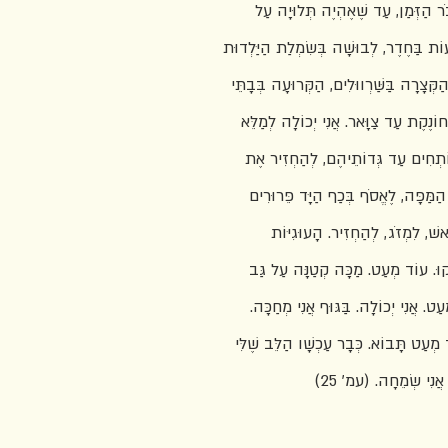
בֹר הַזְּמַן, עַד שֶׁאֶהְיֶה תְּלוּיָה עַל
עוֹת בַּחֶדֶר, לְבוּשָׁה בְּשִׂמְלַת הַיַּלְדוּת
ְּצָרָה בַּשַּׁרְווּלִים, הַקְּרוּעָה בְּבָתֵּי
 חוֹנֶקֶת עַד צַוָּאר. אֲנִי יְכוֹלָה לְמַלֵּא
ֹתְחִים עַד גְּדוֹתֵיהֶם, לְהַחְזִיר אֶת
הַמַּפָּה, לֶאֱסֹף בְּכַף הַיָּד פֵּרוּרִים
אשׁ, לִמְזֹג, לְהַחְזִיר. הָעוּגִיּוֹת
נְקוּ. עוֹד מְעַט. מַכָּה קְטַנָּה עַל גַּב
ַט. אֲנִי יְכוֹלָה. בַּגּוּף אֲנִי מְחַכָּה.
 מְעַט תָּבוֹא. כְּבָר עַכְשָׁו הַלֵּב שֶׁלִּי
אֲנִי שְׂמֵחָה. (עמ' 25)