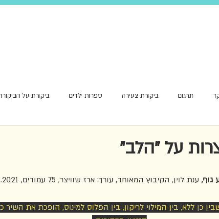
ר
תרגום
ביקורת צעירה
ספרות ילדים
ביקורת על הביקורת
אור ראשון
ות על "הלב"
 גוף, 
ענת לוין, הקיבוץ המאוחד, עורך: ארז שוויצר, 75 עמודים, 2021.
ין כן ללא, בין המילוי לריקון, בין הפלוס למינוס, הופכת את השיר כ