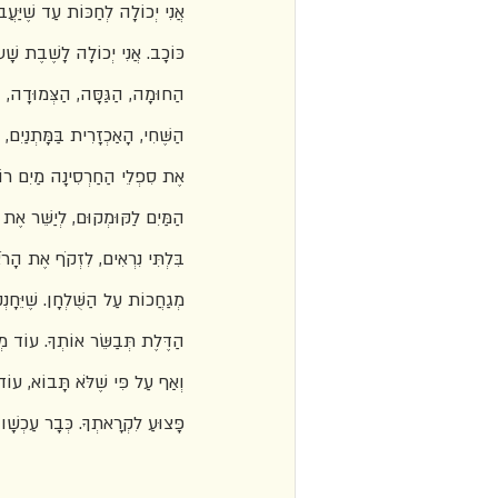
אֲנִי יְכוֹלָה לְחַכּוֹת עַד שֶׁיַּעֲ
כּוֹכָב. אֲנִי יְכוֹלָה לָשֶׁבֶת שָׁ
הַחוּמָה, הַגַּסָּה, הַצְּמוּדָה, הַק
הַשֶּׁחִי, הָאַכְזָרִית בַּמָּתְנַיִם,
אֶת סִפְלֵי הַחַרְסִינָה מַיִם רו
הַמַּיִם לַקּוּמְקוּם, לְיַשֵּׁר אֶת 
בִּלְתִּי נִרְאִים, לִזְקֹף אֶת הָרֹ
מְגַחֲכוֹת עַל הַשֻּׁלְחָן. שֶׁיֵּחָ
הַדֶּלֶת תְּבַשֵּׂר אוֹתְךָ. עוֹד מְע
וְאַף עַל פִּי שֶׁלֹּא תָּבוֹא, עוֹד
פָּצוּעַ לִקְרָאתְךָ. כְּבָר עַכְשָׁו 