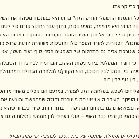
כדי קריאתו. 
כל המנגנון החשמלי החזק הזה? מדוע היא במתכוון משהה את השיר
ב? מדוע היא מדממת, כמעט בכוח, בתוך עבר רחוק? קודם כול לשם 
ספיק כדי לגרוף אל תוך השיר הומור: העוגיות הנחנקות במקום האוכל 
 מחכה", הפזורות לאורך הספר כולו וחושפות משוררת יודעת קרוא; מו
גורפת אליה גם התחלות של משפטים חסרי סוף: "עוד מעט", "אני יכ
כי השיר, המטלטל בין מתיקות האהוב המדומיין לבין גירוד השמלה ה
עה, בין הזמן לבין הכוכב, הוא הקוֹרֶלָט למלחמה הגדולה המתנהלת
 בין גוף לבין רוח. 
יחים לשכנע במלחמה הזו, לצמרר. במרעם הם נופלים מאחד מן הקצו
ינו העיקר. העיקר הוא שיש פה משוררת גדולה שמחפשת ומוצאת א
 תמצא אותו גם בתחום המוזיקה – בתוך רוחב שירי שברור שהיא מס
פהפיים, נרמז כבר האֶפִּי – אולי בעתיד לוין תממש במילותיה גם אות
פרת ילדים ומנהלת שותפה של בית הספר לכתיבה 'סדנאות הבית'. 