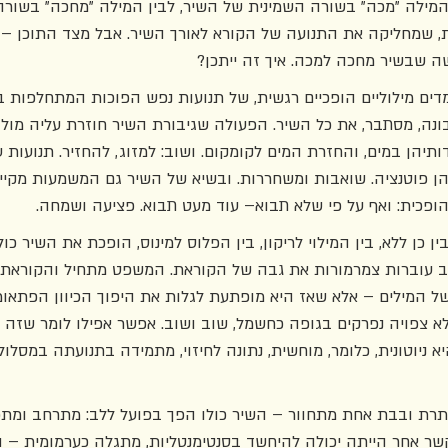
מילה "מכה" בשורה השמינית של השיר, לבין המילה "מחכה" בשורה
ת, שמחליקה את התנועה של הקורא לאורך השיר. אבל מצד התוכן – א
שה שבשיר מחכה למכה. איך זה ייתכן? 
דים מילוליים הופכיים רגשית, של תנועות נפש הפוכות המתחלפות ב
ה, מסתבר, את כל השיר. הפעולה שגיבורת השיר חוזרת עליה מול עי
דותיהן במים, והחזרת המים לקומקום. ושוב: למזוג, להחזיר. תנועות 
יהן פוטנציה. שואבות ומשחררות. ובשיא של השיר גם המשמעות מקיי
הופכית: ואף על פי שלא תבוא– עוד מעט תבוא. פציעה ושמחה. 
 כן ללא, בין המילוי לריקון, בין הפלוס למינוס, הופכת את השיר כול
וב עוברות צמרמורות את גבה של הקוראת. המשפט מתחיל והקוראת 
של המילים – אלא שאז היא מופתעת לגלות את היפוך הכיוון הפתאומ
 צפויה נפרקים בגופה כחשמל, שוב ושוב. אפשר אפילו לומר שזה 
א ניוטונית, כלומר, מוחשית, נתונה לחיזוי, מתמידה בתנועתה במסלול
ותרת ובבת אחת מתחוור – השיר כולו הפך בפועל ללב: מתרחב ומתכו
ר אחר הייתה יכולה להיחשד בסנטימנטליות, מתגלה כערמומית – הי