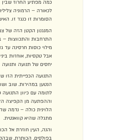
כמה מפתיע החרוז שבין ה
לכאורה – הרמוניה צלילי
הסומרות זו כנגד זו. האי
המנגנון הקטן הזה של צמ
התרחבות והתכווצות – בונ
מילוי כוסות חרסינה עד ג
אבל טקסיות, אוחזות בינ
יחסים של תנועה ותנועה 
התנועה הכפייתית הזו שבין
הנטען במהירות. שוב וש
לתומה עם כיוון התנועה 
וההפתעה מן הקפיצה הלא
הלוינית כולה – נדמה שהי
מתגלה שהיא קוואנטית. 
והנה, העין חוזרת אל הכ
בפולסים. הכותרת, שבהקש