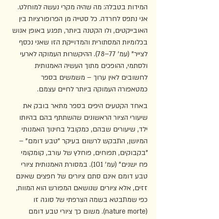
המידות בטבלה: מה שהיה מקרי נעשה למוחלט. 
אני נתפס לחרדה. כל סטייה מן הפרופורציות בין 
האובייקטים, ולו הקטנה ביותר, תפגע באופן אנוש 
בכלומיות המסתורית והמדוייקת הזו שאני נכסף 
לצייר" (עמ' 77–78). ההיקשרות העמוקה לארעי 
ולסתמי, ההופכים מתוך העשיה האמנותית 
לחשובים לאין ערוך – משמשים בספר 
כמטאפורה העמוקה ביותר לחיים עצמם. 
באחד הקטעים היפים בספר מתאר בובק את 
שיעורי הציור הראשונים שהשתתף בהם בהיותו 
ילד, שיעורים שבהם, כמקובל בחינוך האמנותי 
המיושן, התבקש לרשום בעיקר "טבע דומם" – 
"בקבוקים, תפוחים, פוחלץ של עורב, קומקומי 
פח ישנים" (עמ' 101). במסורת האמנותית ציורי 
טבע דומם אינם סתם ציורים של חפצים שאינם 
זזים, אלא ציורים שנושאם המפורש הוא המוות, 
כפי שמתבטא בשמה הצרפתי של סוגה זו 
(nature morte). משום כך ציורי טבע דומם 