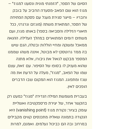
הסיום של הספר, "הזמנתי מונית ונסענו למגוז" – 
מגוז הוא שם הפאב-מסעדה החביב על בובק 
וחבריו – מייצר סגירת מעגל עם פסקת הפתיחה 
של הספר, המתארת משתה (מוגזם וגרגרני, ככל 
תיאורי הזלילה והסביאה בספר) באותו מגוז, ועם 
משתים דומים המתוארים במהלך העלילה. ההנאה 
ממאכל ומשקה ומחיי הוללות ובטלה, הגם שיש 
בה ממד גרוטסקי לא מבוטל, איננה משהו שממנו 
המספר מבקש לגאול את גיבורו, אלא מתנה 
שהוא מעניק לו בסופו של הסיפור. עם זאת, עצם 
שמו של הפאב, "מגוז", מעלה על הדעת את מה 
שגז ומתפוגג. המגוז הוא המקום שבו הדברים 
הופכים לאין. 
בעברית משמשת המילה הנדירה "מגוז" כמעט רק 
בהקשר אחד, של יצירת פרספקטיבה ואשליית 
עומק בציור: נקודת מגוז (vanishing point) היא 
הנקודה בתמונה שאליה מתכנסים קווים מקבילים 
במרחב ובה הם כביכול נעלמים. ואמנם, למרות 