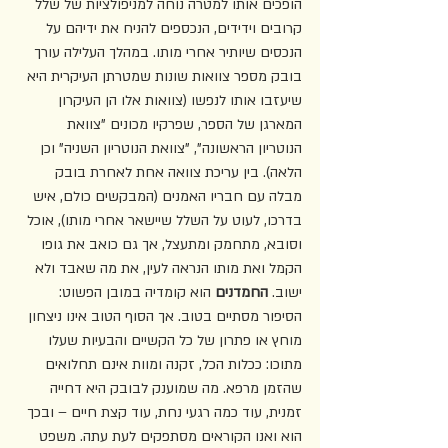
הופכים אותו למטרה נוחה למניפולציות של שלל 
קרובים וידידים, הנכספים להניח את ידיהם על 
הנכסים שיותיר אחרי מותו. במהלך העלילה עורך 
בובק מספר צוואות שונות שמטרתן העיקרית היא 
שיעזבו אותו לנפשו (צוואות אלו הן העיקרון 
המארגן של הספר, שפרקיו מכונים "צוואת 
הנוטריון הראשונה", "צוואת הנוטריון השניה" וכן 
הלאה). בין עריכת צוואה אחת לאחרת בובק 
מבלה עם חבריו האמנים (המבקשים כולם, איש 
בדרכו, לעוט על השלל שיישאר אחרי מותו), אוכל 
וסובא, מתחמק ומתעצל, אך גם כואב את גופו 
הקמל ואת מותו הנראה לעין, את מה שאבד ולא 
ישוב. 
החמדנים 
הוא קומדיה במובן הפשוט: 
הסיפור מסתיים בטוב. אך הסוף הטוב אינו ניצחון 
מוחץ או פתרון של כל הקשיים והבעיות שעלו 
מתוכו: ככלות הכל, זקנה ומוות אינם תחלואים 
שהזמן מרפא. מה שמוענק לבובק היא דחייה 
זמנית, עוד כמה רגעי נחת, עוד קצת חיים – ובכך 
הוא ואנו הקוראים מסתפקים לעת עתה. משפט 