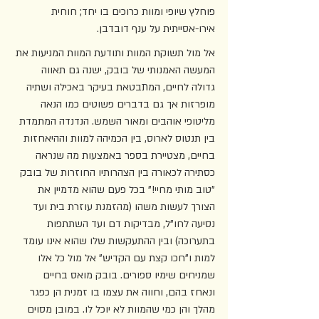
פוחלץ שיופי ומוות כרוכים בו יחד; חוחית 
אירו-אסייתית על ענף דובדבן.
אל מול תשוקת המוות ותודעת המוות המניעות את 
המעשה האמנותי של בובק, ישנה גם תאווה 
גדולה לחיים, המתבטאת בעיקר באכילה ושתיה 
מופרזות אך גם בדברים פשוטים כמו הנאה 
מליטופי אוהבים ומאור השמש. הנדנדה המתמדת 
בין תנטוס לארוס, בין הכמיהה למוות וההיאחזות 
בחיים, מצטיירת בספר באמצעות מה שנראה 
כסתירה לכאורה בין הצהרותיו החוזרות של בובק 
"טוב מותי מחיי!" בכל פעם שהוא מדמיין את 
הצורך לעשות משהו (מהזמנת עוזרת בית ועד 
נסיעה לחו"ל, מבדיקות דם ועד השתתפות 
בתערוכה) ובין ההתעקשות שלו שהוא אינו עומד 
למות ו"חכו קצת עם הקדיש" אל מול כל אלו 
שמניחים שימיו ספורים. בובק מואס בחיים 
ונאחז בהם, וחווה את עצמו בו זמנית הן כפגר 
מהלך והן כמי שהמוות לא יוכל לו. במובן מסוים 