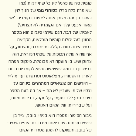
קומית פירושן פאנץ' ליין כל שתי דקות (כמו 
שאומרת בלה ברלו ב
סוחרי גומי 
של חנוך לוין, 
כאשר בן זוגה מזמין אותה לצפות בקומדיה: "אני 
מאוד אכעס עליך אם הקומדיה לא תצחיק"). 
לאמיתו של דבר, הגם שירמי פינקוס הוא מספר 
מחונן בעל יכולות קומיות מופלאות, הקריאה 
בספר איננה חוויה קלילה ומשחררת, והצחוק, על 
אף שהוא עולה תכופות על שפתי הקוראת, הוא 
צחוק שיש בו מועקה לא מבוטלת. פינקוס מפתח 
בכישרון רב תמה ששימשה נושא לקומדיות רבות 
לאורך ההיסטוריה, מפלאוטוס וטרנטיוס ועד מולייר 
– היורשים הפוטנציאלים המתחרים ביניהם על 
נכסיו של מי שעדיין לא מת – אך בה בעת מספר 
סיפור נוגע ללב ומעמיק על זקנה, בדידות ומוות, 
ועל שבריריותו של הקיום האנושי.  
גיבור הסיפור ומספרו הוא בנימין בובק, צייר בן 
שישים ושמונה שבריאותו מידרדרת. אופיו הפסיבי 
של בובק ותשוקתו להימנע מטרדות הקיום 