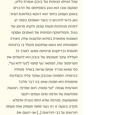
שכל הווייתו הגופנית של בובק אומרת כיליון, 
המקום שבו הוא נוגע בסופיותם של הדברים 
באופן העמוק ביותר הוא דווקא במלאכת הציור. 
כאן כדאי להדגיש כי בעוד האמנים בספר הן 
דמויות מגוחכות-משהו שכמו נלקחו מרומן של 
גוגול, והפוליטיקה הפנימית של האמנים ועסקני 
האמנות מתוארת במלוא הנלעגות שלה, היצירה 
האמנותית היא נושא שפינקוס מטפל בו ברצינות 
תהומית ובדייקנות מרטיטה ממש. לאורך כל 
העלילה עיקר תשוקתו של בובק היא להשלים את 
הטריפטיך שלו, המתאר נוף סתמי ("נוף ללא נוף", 
כפי שהוא מגדיר אותו) שראה באחד מטיוליו 
בגרמניה. התמונה שבובק שוקד עליה בקפדנות 
אינסופית היא תמונה שאין בה דבר מלבד 
הארעיות עצמה: "נוף שטוח, חום אפרפר, רצועות 
מפולשות של אדמה ומים ושמים ריקים 
ממשמעות. פנורמה שלא היתה נוצרת אלמלא 
פקדנו בשעה זו וזו גשר סתמי תעסיק אותי מעתה 
חודשים על גבי חודשים [...] אני רושם את 