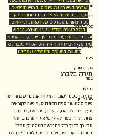
הקריאה בספר היא חוויה מענגת, לא מעט בשל 
תרגום
העברית העשירה של פינקוס ודימוייו הנפלאים. 
העונג הזה מלווה לא אחת גם בתחושת גועל, 
ביקורת צעירה
נוכח תיאורים מפורטים של הקאות, תחלואים, 
ספרות ילדים
ובכלל כיעורם הכללי של בני האדם, מבחוץ 
ומבפנים, המופיעים בספר. אך פינקוס, וגם הגיבור 
ביקורת על הביקורת
שלו, מצליחים להראות את היופי הפורץ מעבר לכל 
פרק מספר
המעוות, המעוקם והמתכלה שסביבנו.
מסה
סקירת עומק
מירה בלברג
שפה
המלצה
כותרת המשנה "קומדיה מחיי האמנים" שבחר ירמי 
אור ראשון
פינקוס לתיאור ספרו 
החמדנים
, מציעה לקוראים 
מעין פיתוי: לפניהם, לכאורה, ספר שיעורר בהם 
צחוק תדיר, ספר "קליל" שלא ידרוש מהם יותר 
מדי. כך בדרך כלל מתפרשת המילה "קומדיה" 
בתרבות העכשווית, שבה תכנית טלוויזיה או הצגה 