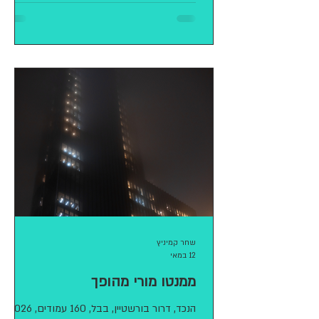
במובן הטוב של המילה, את הממואר הזה מעולהּ
המצמית של הפסיכולוגיה. חיים וייס ספרה של
יערה שחורי הוא ממואר משפחתי הבנוי כמסע
אישי ועדין של בת הנעה אל עבר עולמה של אמה,
מתוך ידיעה ברורה שהיא לעולם לא תוכל להגיע
אליו באמת ולחשוף אותו במלואו. הבת יודעת
היטב כי אין בכוחו של סיפור, טוב ככל שיהיה,
לפתור את חידת זהות אמה או להתיר את סבך
היחסים ביניהן, ולפיכך כל שנותר ל
שחר קמיניץ
12 במאי
ממנטו מורי מהופך
הנכד, דרור בורשטיין, בבל, 160 עמודים, 2026.