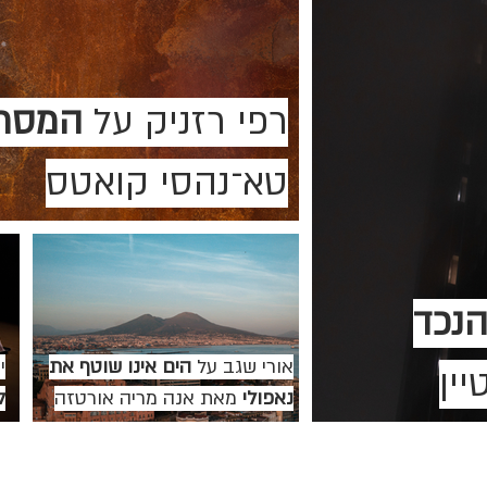
רפי רזניק על
המסר
טא־נהסי קואטס
נכד
אורי שגב על
הים אינו שוטף את
י
ין
נאפולי
מאת אנה מריה אורטזה
ל