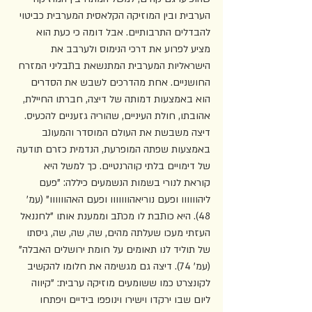
הערבית ובין המוזיקה הקלאסית המערבית כביטוי 
להבדלים התרבותיים. אבל דומה כי כעת הוא 
מציע לפרוע את דרכי הנימוס ולערבב את 
הישראליות המערבית המתנשאת בתבליני המזרח 
החושניים. אחת מהדרכים לשבש את הסדרים 
הוא באמצעות דמותה של דיצה, חברתו החיילת, 
אהובתו, חולת העיניים, שהוריה גזעניים להכעיס. 
דיצה משבשת את העולם המוסדר והמעונב 
באמצעות שפתה המופרעת, הנדמית כזרם תודעה 
של דימויים בלתי קוהרנטיים. כך למשל היא 
קוראת לנורי בשמות הנשמעים כיללה: "פעם 
ליהוווווו ופעם נוריאהווווווו ופעם האהוווווו" (עמ' 
48). היא כותבת לו מכתב וממענת אותו "לחננאל 
העזתי מעכו שעלתה מהים, שה, שה, שה, גיסתו 
של תוליד לנו תאומים על חומת ירושלים האבלה" 
(עמ' 74). דיצה גם מגשימה את חלומו להקשיב 
לקונצרט כמו ששומעים מוזיקה ערבית: "קיווה 
ליום שבו ירקדו וישירו וינופפו בידיים ויפתחו 