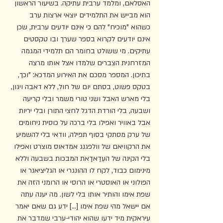
האסלאם, ומלמד ערבית עתיקה. בשיעור הראשון 
הוא מבייש את התלמידים יוצאי ארצות ערב 
כשהוא "מוכיח" להם כי אינם יודעים ערבית, שכן 
אינם יודעים לקרוא בספר שערך ובו טקסטים 
עתיקים. מי ששולט בחומר הם תלמידי המגמה 
המזרחנית הצברים שלמדו אצל אותו מרצה 
בתיכון. המספר מסכם את האירוע המדכא: "וכך, 
בטקס פשוט, בסתם יום של חול, ללא דאבה ויגון, 
בלי מארש האבל ושני טורי משמר ובלי קריעה 
ושבעה, בלי הורדת הדגל לחצי התורן ובלי יריות 
אבל באוויר ואפילו בלי ברכה על כוסית ניחומים 
של ערק מסתקי בסוף תפילה, וודאי בלי להשמיע 
את הרקוויאם של וולפגנג אמדאוס מוצרט ואפילו 
בלי הקינה של העְדַאדַאת המבכות בשבעה וללא 
מינימום כבוד, לקח לו ההונגרי או הגליציאנר או 
הפולוני או האוסטרי או הרוסי או הרומני הזה את 
שפת אימו והותיר אותו בלי לשון. מה יענה עתה 
אם יישאל מהי שפת אימו [...] ידע גם שאם יאמר 
עיראקית מיד ידעו שהוא יהודי-ערבי שמדבר את 