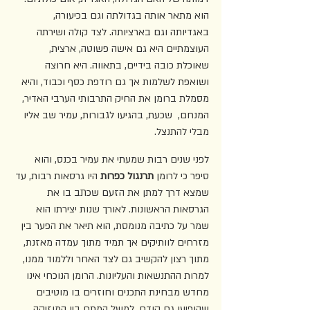
הוא מתאר אותה בגדולתה וגם בכיעורה, 
באגדיותה וגם בארציותה. לצד קולה ושירתה 
העוצמתיים היא גם אישה פשוטה, ארצית, 
שאוכלת כובה בידיים, בתאווה. היא חרוצה 
ושואפת לשלמות אך גם רודפת כסף וכבוד, והיא 
מסמלת ברומן את החיק התרבותי הערבי האדיר, 
המנחם,  שכעת, בהגיעו לגבורות, עמיר שב אליו 
מבלי להתנצל.
לפני שנים רבות שמעתי את עמיר בכנס, והוא 
סיפר כי לרומן 
תרנגול כפרות
 היו גרסאות רבות, עד 
שמצא דרך למתן את הזעם שכתב בו את 
הגרסאות הראשונות. לאורך שנות יצירתו הוא 
שמר על כתיבה מנומסת, הוא תיאר את הפער בין 
מזרחים לוותיקים אך תמיד מתוך עמדה מאזנת, 
מתוך רצון להקשיב גם לצד האחר וללמוד ממנו, 
למרות ההתנשאות והעליונות. הרומן הנוכחי אינו 
מחדש מבחינת התכנים וחוזרים בו מוטיבים 
שהופיעו גם קודם, למשל המתח בין המוזיקה 