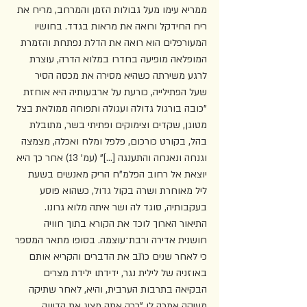
ממריא עימו מעל גבולות הזמן והמרחב, מריח את 
ריח החידקל ורואה את מראות בגדד. בחושיו 
המעורפלים הוא רואה את הדלת נפתחת והזמרת 
המופלאה מופיעה בחדרו במלוא הדרה, עוצרת 
לרגע משירתה כשהיא מסירה את מכסה הסיר 
שעל הפתילייה, כורעת על ארבעותיה היא אוחזת 
"כובה בורגול גדולה ועגולה ותפוחה ממולאת בצל 
מטוגן, שקדים וצימוקים ופתיתי בשר, מתובלת 
בהל, בקורט כורכום, פלפל ומלח ואכלה, מצמצה 
וגנחה ונאנחה והתענגה [...]" (עמ' 13) אחר כך היא 
יוצאת אל רחוב הפלמ"ח הריק מאנשים בשעת 
ליל מאוחרת ושרה בקול גדול, כשהוא פוסע 
בעקבותיה, סוגד לה ושר איתה מלוא גרונו. 
התיאור הארוך לוכד את הקורא בתוך חוויה 
חושנית אדירה ורבת־עוצמה. בסופו מתאר המספר 
כי לאחר שנים כתב את הדברים והקריא אותם 
באוזניה של לילית נגר, ידידתו ילידת מצרים 
הבקיאה בתרבות הערבית, והיא, לאחר שתיקה 
מעיקה אמרה לו "ככה אתה מציג את הדיווה 