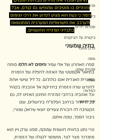
 הרומן הנוכחי אינו מחדש מבחינת התכנים 
תרגום
וחוזרים בו מוטיבים שהופיעו גם קודם, אבל 
דומה כי כעת הוא מציע לפרוע את דרכי הנימוס 
ביקורת צעירה
ולערבב את הישראליות המערבית המתנשאת 
ספרות ילדים
בתבליני המזרח החושניים. 
ביקורת על הביקורת
בתיה שמעוני
פרק מספר
מסה
ספרו האחרון של אלי עמיר 
והימים לא חלפו
 פותח 
סקירת עומק
בתיאור אקסטטי של האזנה לחפלה של הזמרת 
המצרית האגדית אום כולת'ום. כל ליל שישי אחת 
שפה
לחודש שרה הזמרת בחדיקת אל אזבכיה בקהיר 
המלצה
וכל אוהביה ברחבי המזרח התיכון האזינו לה, גם 
אור ראשון
בבית אחד ברחוב הפלמ"ח בירושלים, שם 
הקשיבה לה חבורת צעירים יוצאי עיראק שנורי, 
גיבור הספר, נמנה איתם.
נורי נתון בחוויה חושנית עמוקה, ספוג ערק ויין הוא 
מתנדנד מצד לצד, מתמסר לקולה של הזמרת, 