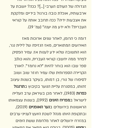
הגדולה של העולם הערבי [...]? ככה? יושבת על 
ארבעותיה, אוכלת כובה בורגול בידיים ומלקקת 
את אצבעות ידיה? ככה תחבב אותה על קוראי 
העברית? ולא ידע מה יענה" (עמ' 19).
דומה כי הרומן, לאחר שנים ארוכות מאז 
האירועים המתוארים, מאז הנזיפה של לילית נגר, 
הוא התשובה שלא ידע לענות אז. עמיר הפסיק 
לפחד ממה יחשבו קוראי העברית, והוא כותב 
ספר שבו הוא בוחר להיות "לא נחמד". לאורך 
הקריירה הספרותית שלו עמיר חוזר שוב ושוב 
לסיפורו של נורי, בן דמותו, בעיקר בשנות עיצוב 
זהותו, במסגרת עליית הנוער בקיבוץ ב
תרנגול 
כפרות
 (1983), לאחר מכן בעיראק ערב העלייה 
לישראל ב
מפריח היונים
 (1992), בשנות עצמאותו 
הראשונות בירושלים ב
נער האופניים
 (2019), 
ובתקופת היותו מנהל לשכת היועץ לענייני ערבים 
במזרח ירושלים לאחר מלחמת ששת הימים 
ב
יסמין
 (2005). בכולם הוא מתאר את המאמץ 