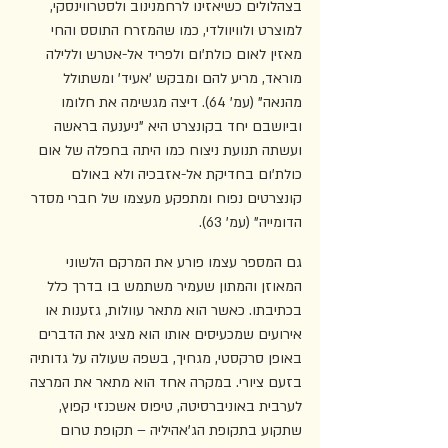
בצהלולים כשיאזינו לרחמנינוב ולסטרווינסקי, 
למוצרט ולוויוולדי, כמו שהמזרח התוסס והחי 
מאזין לאום כולת'ום ולפריד אל-אטרש וללילה 
מוראד, מריע להם ומבקש 'אעיד' ומשתולל 
מהנאה" (עמ' 64). דיצה מגשימה את חלומו 
וביושבם יחד בקונצרט היא "ניענעה בראשה 
ועשתה תנועת ניצוח כמו היתה בחפלה של אום 
כולת'ום בחדיקת אל-אזבכיה ולא באולם 
קונצרטים נפוח ומתפקע מעצמו של חברי מסדר 
הדומייה" (עמ' 63).
גם המספר עצמו פורע את המרקם הלשוני 
המאוזן והמתון שעמיר משתמש בו בדרך כלל 
בכתיבתו. כאשר הוא מתאר עוולות, גזענות או 
אירועים שמכעיסים אותו הוא מציג את הדברים 
באופן סרקסטי, מגחיך, בשפה שעולה על גדותיה 
בזעם ציורי. במקרה אחד הוא מתאר את המרצה 
לערבית באוניברסיטה, טיפוס אשכנזי קפוץ, 
שתקוע בתקופת הג'אהיליה – תקופת טרום 