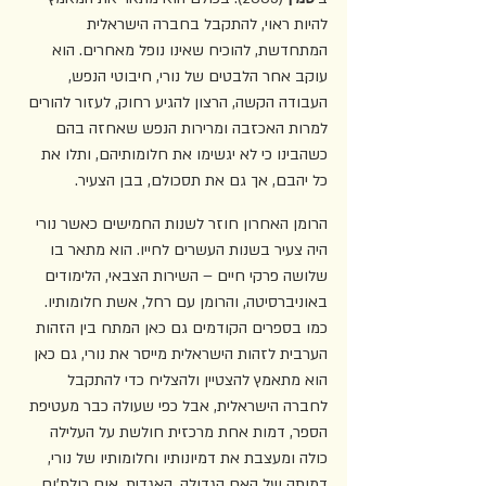
להיות ראוי, להתקבל בחברה הישראלית 
המתחדשת, להוכיח שאינו נופל מאחרים. הוא 
עוקב אחר הלבטים של נורי, חיבוטי הנפש, 
העבודה הקשה, הרצון להגיע רחוק, לעזור להורים 
למרות האכזבה ומרירות הנפש שאחזה בהם 
כשהבינו כי לא יגשימו את חלומותיהם, ותלו את 
כל יהבם, אך גם את תסכולם, בבן הצעיר.
הרומן האחרון חוזר לשנות החמישים כאשר נורי 
היה צעיר בשנות העשרים לחייו. הוא מתאר בו 
שלושה פרקי חיים – השירות הצבאי, הלימודים 
באוניברסיטה, והרומן עם רחל, אשת חלומותיו. 
כמו בספרים הקודמים גם כאן המתח בין הזהות 
הערבית לזהות הישראלית מייסר את נורי, גם כאן 
הוא מתאמץ להצטיין ולהצליח כדי להתקבל 
לחברה הישראלית, אבל כפי שעולה כבר מעטיפת 
הספר, דמות אחת מרכזית חולשת על העלילה 
כולה ומעצבת את דמיונותיו וחלומותיו של נורי, 
דמותה של האם הגדולה, האגדית, אום כולת'ום. 