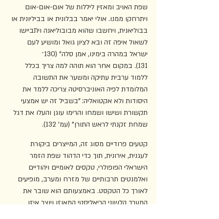
שפת האויב ומאזין ליללות של אום-אום-אום 
ויתרחקו ממנו. אולי יאמר בבלונית או בביליונית או 
בבוליאנית, ויחשבו שהוא מבובוליאנה ויתביישו 
לשאול איפה זה ובא לציון גואל ומושיע לעם 
ישראל במהרה בימינו, אמן סלה" (130־
131). במקום אחר הוא תוהה למה צריך בכלל 
ללמוד ערבית עתיקה ומשער את התשובה 
המלומדת לפיה האוניברסיטה צריכה ללמד את 
היסודות ולא אקטואליה: "בשביל זה יש אמצעי 
תקשורת ושישו ושמחו והרימו עוגן והעלו את דגל 
שמחת זקנתי לראש התורן" (עמ' 132).
קטעים פרודיים מסוג זה, המייצרים ביקורת 
לעגנית, אירונית, תוך כדי הדהוד שפת הזמר 
הישראלי הפופולרי, טקסים לאומיים ויהודיים 
ואלמנטים תרבותיים של מזרח ומערב, מופיעים 
לאורך כל הטקסט. באמצעותם הוא שובר את 
המערך הלשוני הריאליסטי המאוזן ויוצר איזו 
עודפות מפתיעה, חריגה, שמערערת את שיווי 