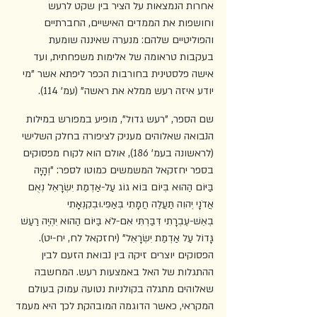
אחרות הנמצאות על הציר בין שקט לרעש 
וחושפות את הממדים האישיים, החברתיים 
והפוליטיים שלהם: מנערה שאיננה שומעת 
בעקבות טראומה של אלימות משפחתית, ועד 
אישה פלסטינית בחורבות הכפר ליפתא אשר "מי 
יודע איזה רעש ממלא את ראשה" (עמ' 114).
שם הספר, "רעש גדול", מופיע במפורש במילות 
הנבואה שאלוהים מעניק לציפורה בחלק השלישי 
(לראשונה בעמ' 186), אולם הוא לקוח מפסוקים 
בספר יחזקאל המשמשים כמוטו לספר: "וְהָיָה 
בַּיּוֹם הַהוּא בְּיוֹם בּוֹא גוֹג עַל-אַדְמַת יִשְׂרָאֵל נְאֻם 
אֲדֹנָי יְהוִה תַּעֲלֶה חֲמָתִי בְּאַפִּי.וּבְקִנְאָתִי 
בְאֵשׁ-עֶבְרָתִי דִּבַּרְתִּי אִם-לֹא בַּיּוֹם הַהוּא יִהְיֶה רַעַשׁ 
גָּדוֹל עַל אַדְמַת יִשְׂרָאֵל" (יחזקאל לח, יח-יט). 
הפסוקים יוצרים זיקה בין נבואת הזעם לבין 
ההתגלות של האל באמצעות רעש. המחשבה 
שאלוהים מתגלה בקולניות נטועה עמוק בעולם 
המקראי, כאשר הדוגמה המובהקת לכך היא מעמד 