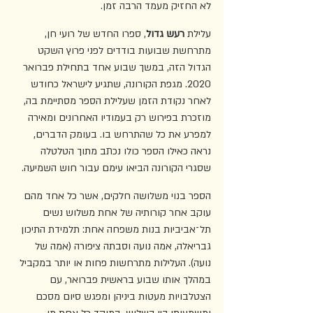
לא החזיק מעמד הרבה זמן.
עלילת 
רעש גדול
, ספרו החדש של רועי חן, 
מתרחשת שבועות בודדים לפני פרוץ השקט 
הגדול הזה, במשך שבוע אחד בתחילת פברואר 
2020. מגפת הקורונה, שתגיע לישראל כחודש 
לאחר נקודת הזמן שעלילת הספר מסתיימת בה, 
מוזכרת בפירוש רק בעמודיו האחרונים ומאירה 
למפרע את כל שהתרחש בו. בעומק הדברים, 
נראה כאילו הספר כולו נכתב מתוך הטלטלה 
שסגרי הקורונה הביאו עימם עבור חוש השמיעה.
הספר בנוי משלושה חלקים, אשר כל אחד מהם 
עוקב אחר קורותיה של אחת משלוש נשים 
תל־אביביות בנות משפחה אחת: תלמידת התיכון 
גבריאלה, אמה נועה וסבתה ציפורה (אמה של 
נועה). העלילות מתרחשות פחות או יותר במקביל 
במהלך אותו שבוע בראשית פברואר, עם 
הצטלבויות מעטות ביניהן ומפגש סיום מסכם 