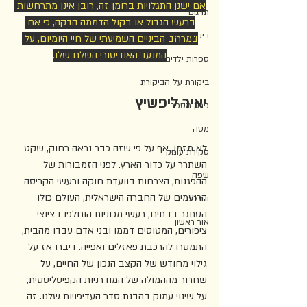
אם ישנן התגלויות ברומן זה, רובן אינן מתרחשות 
תרגום
ברעש הגדול או בקול הדממה הדקה, כי אם 
ביקורת צעירה
במרחב הביניים השמיעתי של חיי היומיום, על 
המנעד האודיטורי השלם שלו.
ספרות ילדים
ביקורת על הביקורת
יאיר ליפשיץ
פרק מספר
מסה
לא מזמן, אף על פי שזה כבר נראה רחוק, שקט 
סקירת עומק
השתרר על כדור הארץ. לפני הזמבורות של 
שפה
ההפגנות, הצרחות בוועדת חוקה ורעשי הקריסה 
הרועמים של החברה הישראלית, העולם כולו 
המלצה
הסתגר בבתים, רעשי מכוניות הוחלפו בציוצי 
אור ראשון
ציפורים, המטוסים דממו ובני אדם עבדו מהבית, 
התמסרו להרכבת פאזלים ואפייה. דיברו אז על 
גילוי מחודש של הקצב הנכון של החיים, על 
שחרור מההמולה של המודרניות הקפיטליסטית, 
על שינוי עמוק בהבנת סדר העדיפויות שלנו. זה 