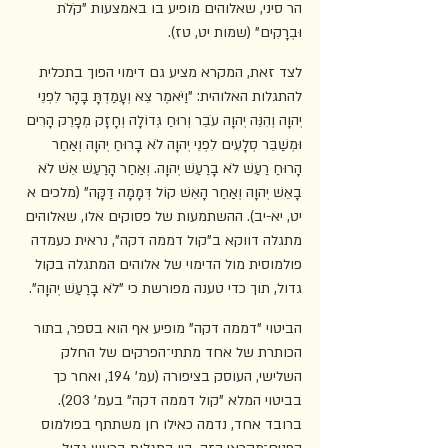
הר סיני, שאלוהים מופיע בו באמצעות "קֹלֹת 
וּבְרָקִים" (שמות יט, טז). 
לצד זאת, המקרא מציע גם דימוי הפוך בתכלית 
להתגלות האלוהית: "וַיֹּאמֶר צֵא וְעָמַדְתָּ בָהָר לִפְנֵי 
יְהוָה וְהִנֵּה יְהוָה עֹבֵר וְרוּחַ גְּדוֹלָה וְחָזָק מְפָרֵק הָרִים 
וּמְשַׁבֵּר סְלָעִים לִפְנֵי יְהוָה לֹא בָרוּחַ יְהוָה וְאַחַר 
הָרוּחַ רַעַשׁ לֹא בָרַעַשׁ יְהוָה. וְאַחַר הָרַעַשׁ אֵשׁ לֹא 
בָאֵשׁ יְהוָה וְאַחַר הָאֵשׁ קוֹל דְּמָמָה דַקָּה" (מלכים א 
יט, יא-יב). ההשתמעות של פסוקים אלו, שאלוהים 
מתגלה דווקא ב"קול דממה דקה", נראית כעמדה 
פולמוסית מול הדימוי של אלוהים המתגלה בקול 
גדול, תוך כדי טענה מפורשת כי "לֹא בָרַעַשׁ יְהוָה".
הביטוי "דממה דקה" מופיע אף הוא בספר, בתור 
הכותרת של אחד מתתי־הפרקים של החלק 
השלישי, העוסק בציפורה (עמ' 194, ואחר כך 
בביטוי המלא "קול דממה דקה" בעמ' 203). 
ברובד אחד, נדמה כאילו חן משתתף בפולמוס 