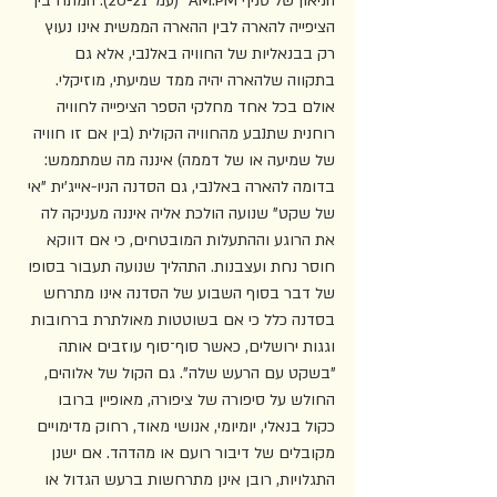
הניאון של סניף AM:PM" (עמ' 20­-21). המתח בין 
הציפייה להארה לבין ההארה הממשית אינו נעוץ 
רק בבנאליות של החוויה באלנבי, אלא גם 
בתקווה שלהארה יהיה ממד שמיעתי, מוזיקלי. 
אולם בכל אחד מחלקי הספר הציפייה לחוויה 
רוחנית שתנבע מהחוויה הקולית (בין אם זו חוויה 
של שמיעה או של דממה) איננה מה שמתממש: 
בדומה להארה באלנבי, גם הסדנה הניו-אייג'ית "אי 
של שקט" שנועה הולכת אליה איננה מעניקה לה 
את הרוגע וההתעלות המובטחים, כי אם דווקא 
חוסר נחת ועצבנות. התהליך שנועה תעבור בסופו 
של דבר בסוף השבוע של הסדנה אינו מתרחש 
בסדנה כלל כי אם בשוטטות מאולתרת ברחובות 
וגגות ירושלים, כאשר סוף־סוף עוזבים אותה 
"בשקט עם הרעש שלה". גם הקול של אלוהים, 
החולש על סיפורה של ציפורה, מאופיין ברובו 
כקול בנאלי, יומיומי, אנושי מאוד, רחוק מדימויים 
מקובלים של דיבור רועם או מהדהד. אם ישנן 
התגלויות, רובן אינן מתרחשות ברעש הגדול או 