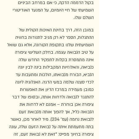
בקול הדממה הדקה, כי אם במרחב הביניים 
השמיעתי של חיי היומיום, על המנעד האודיטורי 
השלם שלו.
במובן הזה, דרך בחינת האיכות הקולית של 
ההתגלות, הספר לא רק מגיב לתנודות בחוויה 
השמיעתית שלנו בתקופת הקורונה, אלא גם שואל 
על טיב הנבואה עצמה. בחלק השלישי ציפורה 
אינה מתמסרת בקלות לתפקיד החדש שלה 
כנביאה, והאלוזיות המקבילות בינה לבין יונה 
הנביא, הבורח מנבואתו, הולכות ומתעבות עד 
לכדי סצנה שלמה במעי הדגה. האנלוגיה ליונה 
כמובן מעמידה במרכז הדיון את האפשרות 
להתנגד לנבואה ולדחות אותה, ובסופו של דבר 
ציפורה אכן בוחרת – אמנם לא לדחות את 
הנבואה כליל, אך להפוך אותה מנבואת זעם 
לנבואת נחמה (עמ' 234). מיד לאחר מכן, כאשר 
בתה מתעמתת איתה על נבואת הזעם שלה, עונה 
ציפורה בחיוך מפייס: "זאת לא נבואת זעם, זה 