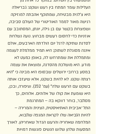
ומשמעותי בין השלוש. במוקד כל אחת מן 
העלילות עומד המתח בין רעש ושקט: גבריאלה 
היא צ'לנית מבטיחה, שמתוקף אהבתה למוזיקה 
רגישה מאוד לממד האודיטורי של העולם סביבה, 
ושפוצחת בקשר עם בן גילה, יונתן, המסתובב עם 
אוזניות כדי לחסום רעשים מבחוץ. נועה נשלחת 
לסדנת שתיקה לרגל יום הולדתה הארבעים, אולם 
איננה מסוגלת לשתוק: היא תמיד ממלמלת לעצמה 
ומתמללת את שמתרחש לה, באופן כמעט לא 
מודע. היא מושלכת מהסדנה, ומוצאת את עצמה 
במסע ברחבי ירושלים שבסופו היא מבינה כי "היא 
רצתה שקט. לא להיות בשקט, אלא שיעזבו אותה 
בשקט עם הרעש שלה" (עמ' 152). וציפורה, ובכן, 
היא שומעת את קולו של אלוהים. אלוהים, כך 
מסתבר, בוחר דווקא בה – המתרגמת 
התל־אביבית האתיאיסטית, הצינית והמרירה – 
להיות הנביאה שלו לקראת המגפה שתבוא, 
המלחמה שאחריה והרעש הגדול שאחריהן. לאורך 
המסעות שלהן שלוש הנשים פוגשות דמויות 