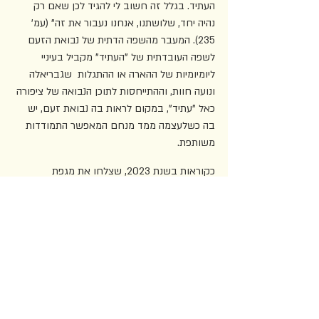
העתיד. בגלל זה חשוב לי להגיד לכן שאם רק 
נהיה יחד, שלושתנו, אנחנו נעבור את זה" (עמ' 
235). המעבר מהשפה הדתית של נבואת הזעם 
לשפה העובדתית של "העתיד" מקביל בעיניי 
ליומיומיות של ההארה או ההתגלות  שגבריאלה 
ונועה חוות, וההתייחסות לתוכן הנבואה של ציפורה 
כאל "עתיד", במקום לראות בה נבואת זעם, יש 
בה כשלעצמה ממד מנחם המאפשר התמודדות 
משותפת.  
כקוראות בשנת 2023, שצלחו את מגפת 
הקורונה, ה"עתיד" הזה אכן עובדתי – הוא כבר 
עבר (אף על פי שחלקים אחרים בנבואתה של 
ציפורה עדיין לא התממשו במלואם). משחק זה 
בין העתיד של הדמויות לבין העבר שלנו מגיע 
לשיאו בסצנה של ציפורה במעי הדגה, שם היא 
עדה לערימות של פסולת ימית שהדג הגדול בלע, 
פרי הזיהום האנושי של הסביבה, ובתוכן "מצבור 
מסכות היגייניות תכולות עם חוטים לבנים [...] אלה 