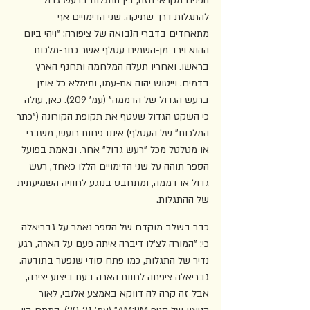
הפנים־מקראי הזה, בין התגלות ברעש גדול 
להתגלות דרך שתיקה. שני הדימויים אף 
מתאחדים בדברי הנבואה של ציפורה: "ויהי ביום 
ההוא וירד מן-השמים עטלף אשר כתר-מלכות 
בראשו. ואחריו תעלה המלחמה ותחנף הארץ 
בדמים. וייטוש יהוה את-עמו, ותימלא כל אוזן 
ברעש הגדול של הדממה" (עמ' 209). כאן, עולה 
כי השקט הגדול שעטף את תקופת הקורונה ("כתר 
המלכות" של העטלף) איננו פחות רועש, משברי 
או מטלטל מכל "רעש גדול" אחר. ובאמת בפועל 
הספר תוהה על שני הדימויים הללו כאחד, רעש 
גדול או דממה, ומתחבט בנוגע לחוויה השמיעתית 
של ההתגלות. 
כבר בשלב מוקדם של הספר נאמר על גבריאלה 
כי: "המורה לצ'לו דיברה איתה פעם על הארה, רגע 
נדיר של התגלות, כמו פתח סודי שנפער בתודעה. 
גבריאלה ציפתה לחוות הארה בעת ביצוע יצירה, 
אבל זה קרה לה דווקא באמצע אלנבי, לאור 