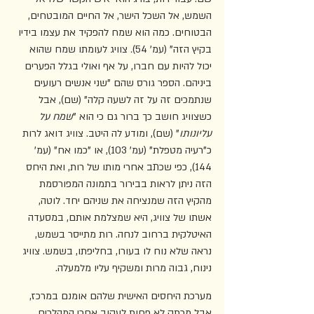
השמש, אל השכל הישר, אל החיים המובטחים, 
הבטוחים. כמה הוא שמח להפקיד את עצמו בידיו 
בקיץ הזה"
(עמ' 54)
.
 צוויג לעומתו שמח שהוא 
יכול להיות עם חברו, על אף ואולי בגלל הפערים 
ביניהם. הספר גורס שהם "שני אנשים רעועים 
שנתמכים זה על זה לשעה קלה" (שם), אבל 
כשצוויג חושב כך ברור גם כי הוא
"
שמח על 
עליונותו
"
(שם), ומודע לה היטב. צוויג דואג לרות 
כ"רעיה מטפלת" (עמ' 103), או "כמו אח" (עמ' 
144), כפי שכתב אחרי מותו של רות, ואת היחס 
הזה ניתן לראות בבירור בתמונה המפורסמת 
מהקיץ הזה שמנציחה את שניהם יחד. לוטה, 
אשתו של צוויג, היא שמצלמת אותם, במסעדה 
האיטלקית ברחוב לנחה. רות מתייסר בשמש, 
נראה שלא נוח לו בעורו, בחליפתו, בשמש. צוויג 
נינוח, גבוה מרות ומשקיף עליו מלמעלה.
מערכת היחסים האישית שלהם אומנם במרכז, 
אבל מרתק לא פחות לעקוב אחרי המהלכים 