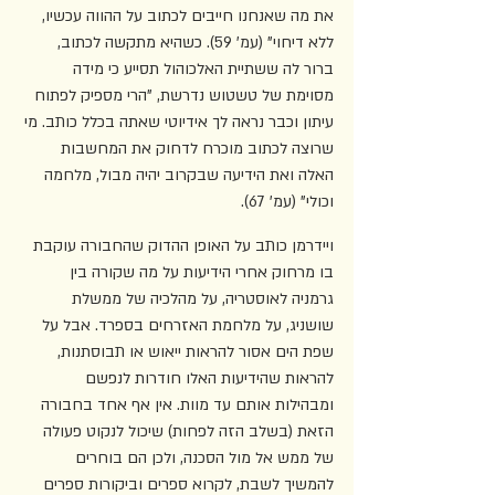
את מה שאנחנו חייבים לכתוב על ההווה עכשיו, 
ללא דיחוי" (עמ' 59). כשהיא מתקשה לכתוב, 
ברור לה ששתיית האלכוהול תסייע כי מידה 
מסוימת של טשטוש נדרשת, "הרי מספיק לפתוח 
עיתון וכבר נראה לך אידיוטי שאתה בכלל כותב. מי 
שרוצה לכתוב מוכרח לדחוק את המחשבות 
האלה ואת הידיעה שבקרוב יהיה מבול, מלחמה 
וכולי" (עמ' 67).
ויידרמן כותב על האופן ההדוק שהחבורה עוקבת 
בו מרחוק אחרי הידיעות על מה שקורה בין 
גרמניה לאוסטריה, על מהלכיה של ממשלת 
שושניג, על מלחמת האזרחים בספרד. אבל על 
שפת הים אסור להראות ייאוש או תבוסתנות, 
להראות שהידיעות האלו חודרות לנפשם 
ומבהילות אותם עד מוות. אין אף אחד בחבורה 
הזאת (בשלב הזה לפחות) שיכול לנקוט פעולה 
של ממש אל מול הסכנה, ולכן הם בוחרים 
להמשיך לשבת, לקרוא ספרים וביקורות ספרים 