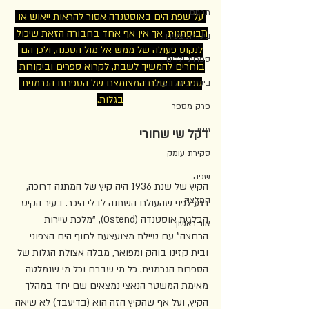
תרגום
 על שפת הים באוסטנדה אסור להראות ייאוש או 
תבוסתנות, אך אין אף אחד בחבורה הזאת שיכול 
ביקורת צעירה
לנקוט פעולה של ממש אל מול הסכנה, ולכן הם 
ספרות ילדים
בוחרים להמשיך לשבת, לקרוא ספרים וביקורות 
ספרים בעולם המצומצם של הספרות הגרמנית 
ביקורת על הביקורת
בגלות.
פרק מספר
מסה
דקל שי שחורי
סקירת עומק
שפה
הקיץ של שנת 1936 היה קיץ של המתנה דרוכה, 
המלצה
רגע לפני שהעולם השתנה לבלי היכר. בעיר הקיט 
הבלגית אוסטנדה (Ostend), "מלכת עיירות 
אור ראשון
הרחצה" עם טיילת מצועצעת לחוף הים הצפוני 
ובית קזינו בוהק ומפואר, מבלה אצולת הגלות של 
הספרות הגרמנית. כל מי שברח וכל מי שנמלטה 
מאימת המשטר הנאצי נמצאים שם יחד במהלך 
הקיץ, ועל אף שהקיץ הזה הוא (בדיעבד) לא שיאה 