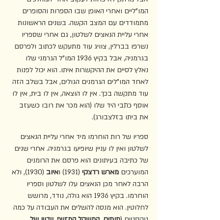
המו"ליים ואחרי האופן שבו הספרות והסופרים 
מתמודדים עם המצב הקשה. בשנים הראשונות 
אחרי עליית הנאצים לשלטון, גם אחרי שספריו 
נשרפו בברלין, צוויג עוד מתעקש לכתוב ולפרסם 
בגרמניה, אבל בקיץ 1936 המו"ל הגרמני שלו 
נאלץ לסיים את ההיקשרות איתו. הוא יכול לפנות 
לאחד המו"לים הגרמנים הגולים, אבל בשלב הזה 
עוד מתקשה בכך. אין לו הוצאה, אין לו בית, אין לו 
אוסף כתבי היד שלו (הוא מכר את רובו כשעזב 
את ביתו בזלצבורג).
ספריו של רות הוחרמו מיד אחרי עליית הנאצים 
לשלטון ואין לו עניין שיופיעו בגרמניה. אחרי שנים 
של כתיבה בעיתונים הוא פרסם את הרומנים 
המוערכים 
מארש רדצקי
 (1931) ו
איוב
 (1930), ולא 
הרבה לאחר מכן הנאצים עלו לשלטון וספריו 
הוחרמו. בקיץ 1936 הוא גולה, נודד, מרושש 
לחלוטין. הוא מנסה להשלים את העבודה על כמה 
טקסטים (
תותים
, 
המשקל המזויף
, 
וידויו של 