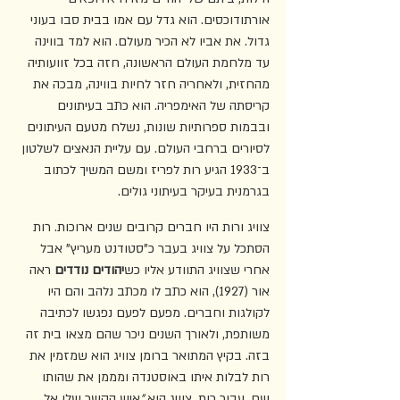
אורתודוכסים. הוא גדל עם אמו בבית סבו בעוני 
גדול. את אביו לא הכיר מעולם. הוא למד בווינה 
עד מלחמת העולם הראשונה, חזה בכל זוועותיה 
מהחזית, ולאחריה חזר לחיות בווינה, מבכה את 
קריסתה של האימפריה. הוא כתב בעיתונים 
ובבמות ספרותיות שונות, נשלח מטעם העיתונים 
לסיורים ברחבי העולם. עם עליית הנאצים לשלטון 
ב־1933 הגיע רות לפריז ומשם המשיך לכתוב 
בגרמנית בעיקר בעיתוני גולים.
צוויג ורות היו חברים קרובים שנים ארוכות. רות 
הסתכל על צוויג בעבר כ"סטודנט מעריץ" אבל 
אחרי שצוויג התוודע אליו כש
יהודים נודדים 
ראה 
אור (1927), הוא כתב לו מכתב נלהב והם היו 
לקולגות וחברים. מפעם לפעם נפגשו לכתיבה 
משותפת, ולאורך השנים ניכר שהם מצאו בית זה 
בזה. בקיץ המתואר ברומן צוויג הוא שמזמין את 
רות לבלות איתו באוסטנדה ומממן את שהותו 
שם. עבור רות, צוויג הוא 
"
איש הקשר שלו אל 