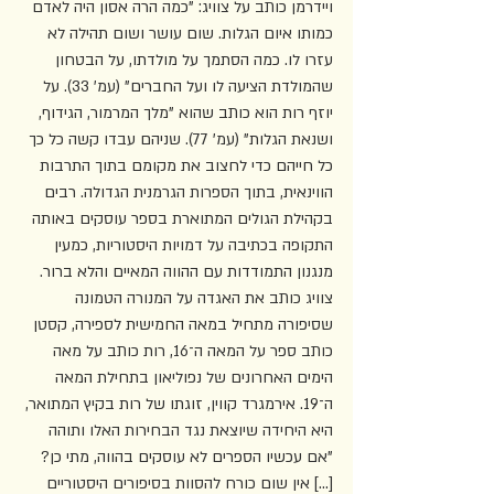
ויידרמן כותב על צוויג: "כמה הרה אסון היה לאדם 
כמותו איום הגלות. שום עושר ושום תהילה לא 
עזרו לו. כמה הסתמך על מולדתו, על הבטחון 
שהמולדת הציעה לו ועל החברים" (עמ' 33). על 
יוזף רות הוא כותב שהוא "מלך המרמור, הגידוף, 
ושנאת הגלות" (עמ' 77). שניהם עבדו קשה כל כך 
כל חייהם כדי לחצוב את מקומם בתוך התרבות 
הווינאית, בתוך הספרות הגרמנית הגדולה. רבים 
בקהילת הגולים המתוארת בספר עוסקים באותה 
התקופה בכתיבה על דמויות היסטוריות, כמעין 
מנגנון התמודדות עם ההווה המאיים והלא ברור. 
צוויג כותב את האגדה על המנורה הטמונה 
שסיפורה מתחיל במאה החמישית לספירה, קסטן 
כותב ספר על המאה ה־16, רות כותב על מאה 
הימים האחרונים של נפוליאון בתחילת המאה 
ה־19. אירמגרד קווין, זוגתו של רות בקיץ המתואר, 
היא היחידה שיוצאת נגד הבחירות האלו ותוהה 
"אם עכשיו הספרים לא עוסקים בהווה, מתי כן? 
[...] אין שום כורח להסוות בסיפורים היסטוריים 