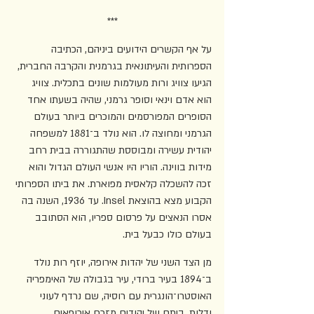
***
על אף הקשרים הידועים ביניהם, הכתיבה 
הספרותית והעיתונאית בגרמנית והקרבה החברית, 
הגיעו צוויג ורות מעולמות שונים בתכלית. צוויג 
הוא אדם וינאי וסופר גרמני, שהיה בשעתו אחד 
הסופרים המפורסמים והמוכרים ביותר בעולם 
הגרמני ומחוצה לו. הוא נולד ב־1881 למשפחה 
יהודית עשירה ומבוססת שהתגוררה בבית רחב 
מידות בווינה. הוריו היו אנשי העולם הגדול והוא 
זכה להשכלה קלאסית מפוארת. את ביתו הספרותי 
הקבוע מצא בהוצאת Insel. עד 1936, השנה בה 
אסרו הנאצים על פרסום ספריו, הוא הסתובב 
בעולם כולו כבעל בית.
מן הצד השני של יהדות אירופה, יוזף רות נולד 
ב־1894 בעיר ברודי, עיר בגבולה של האימפריה 
האוסטרו־הונגרית עם רוסיה, שם נרדף לעוני 
ודלות, ביתם של יהודים מזרח אירופאים 