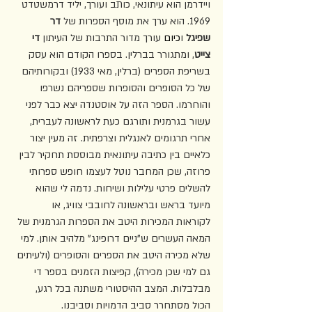
ויידרמן הוא עיתונאי, כותב ועורך, יליד דרמשטדט 
1969. הוא ערך את מוסף הספרות של 
דר 
שפיג
ל
 ו
כיום 
עורך מדור התרבות של העיתון 
די 
צייט
, ומתגורר בברלין. בספרו הקודם הוא עסק 
בשריפת הספרים (ברלין, מאי 19
33) ובקורותיהם 
של כל הסופרים והסופרות שספריהם נשרפו 
והוחרמו. הספר הזה על אוסטנדה יצא כבר לפני 
עשור בגרמנית ותורגם כעת לראשונה לעברית, 
אחרי תרגומים לאנגלית וצרפתית. זה מעין יצור 
כלאיים בין כתיבה עיתונאית מבוססת תחקיר לבין 
פרוזה, שכן המחבר נוטל לעצמו חופש ספרותי 
להשלים פרטי עלילות ושיחות. נדמה לי שהוא 
מיועד בראש ובראשונה לחובבי צוויג, או 
לקוראות המכירות היטב את הספרות הגרמנית של 
המאה העשרים ש"ניים דרופינג" מלהיב אותן. למי 
שלא מכירה היטב את הספרים והסופרים (ולעיתים 
גם למי שכן מכירה), קפיצות הזמנים בספר די 
מבלבלות. המצב ההיסטורי משתנה בכל רגע, 
הכול מסתחרר סביב הדמויות וסביבנו. 