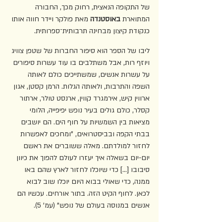
של התקופה הנאצית, רחוק מכך, החבורה 
המתוארת 
באוסטנדה 
מאת פולקר ויידר חווה אותו 
כנקודת קיצון מבחינה תרבותית־ספרותית.
ליבו של הספר הוא סיפור החברות של שטפן צוויג 
ויוזף רות, אבל משתלבים בו עוד עשרות סיפורים 
על עשרות אנשים, שמשתייכים כולם לאותה 
השפה והתרבות, ולאותה הגלות. הרמן קסטן, אגון 
ארווין קיש, אירמגרד קווין, ארנסט טולר, ארתור 
קסלר, כולם גולים בעיר נופש יפיפייה, הלומי 
מציאות בין השמשיות על חוף הים. הם יושבים 
בבתי הקפה ובביסטרואים, "ומחכים לאפשרות 
לחזור למולדתם. מאלה ששוברים את ראשם 
יום-יום בשאלה איך יעזרו לעולם להפוך את כיוון 
סיבובו [...] כדי שיוכלו לחזור לארץ שהם באו 
ממנה, כדי שאולי בבוא היום יוכלו שוב לבוא 
לכאן. לחוף הקיט הזה. בתור אורחים. עכשיו הם 
אנשים במנוסה בעולם של נופש" (עמ' 5).