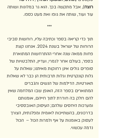
רוצח
), אבל מתקשה בכך. הוא גר במלונות ושותה 
עוד ועוד, שותה את גופו ואת מעט כספו.
***
תוך כדי קריאה בספר וכתיבה עליו, רוחשות סביבי 
הרוחות של ישראל בשנת 2024. אנחנו קצת 
פחות ממאה שנה אחרי ההתרחשות המתוארת 
בספר, בעולם אחר לגמרי, ועדיין, התלבטויות של 
סופרים גולים אינן רחוקות מאיתנו; שאלות על 
גלות קונקרטית וגלות תרבותית הן כבר לא שאלות 
תאורטיות. הדילמות של הנשים והגברים 
המתוארים בספר הזה, האופן שבו המלחמה שאין 
להם חלק בה חודרת לתוך חייהם, אומנותם 
ומערכות היחסים שלהם; העיסוק האובססיבי 
בדרכונים, בהשתייכות לאומית ומפלגתית, הצורך 
לעסוק באומנות על אף ולמרות הכול –  הכול 
נדמה עכשווי.