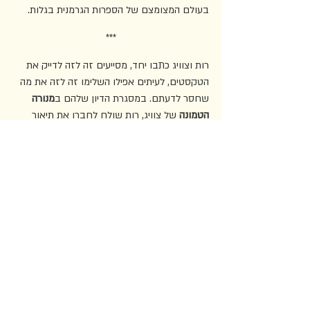
בעולם המצומצם של הספרות הגרמנית בגלות.
***
רות וצוויג כתבו יחד, מסייעים זה לזה לדייק את 
הטקסטים, לעיתים אפילו השלימו זה לזה את מה 
שחסר לדעתם. במסגרת הדיון שלהם ב
מנורה 
הטמונה 
של צוויג, רות שולח לחברו את תיאור 
הקיץ היפה הבא: "כבר היה מאוחר מאוד בקיץ, 
כבר היה זה קיץ זקן מאוד, עייף מאוד, רגע לפני 
הסתיו. הקיץ עצמו דמה ליהודי זקן, הקיץ עצמו 
כמו רצה לנוח בבית העלמין. מתון הוא היה, טוב 
לב ובעל חוכמה מופזת" (עמ' 116).
משהו 
מהדברים אכן נכנס לאגדה של צוויג, ועם סופו 
של הקיץ הם עוזבים את אוסטנדה, מי לספרד, מי 
לארצות הברית, ומי לפריז. העולם לא נחרב, עדיין.
צוויג ולוטה עוזבים בסוף הקיץ ללונדון ומשם 
לברזיל. את הסתיו הם מבלים במסעם לדרום 
אמריקה, כשצוויג מפנטז על החיים הפשוטים 