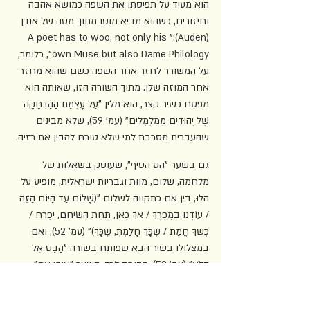
הוא מעיד על תפיסתו את השפה כמושא אהבה 
וחיזורים, כשהוא מביא מוטו מתוך מסה של אודן 
(Auden):"A poet has to woo, not only his 
own Muse but also Dame Philology", כלומר, 
על המשורר לחזר אחר השפה כשם שהוא מחזר 
אחר המוזה שלו. מתוך השורה הזו, שאותה הוא 
מפסח כשיר קצר, הוא מלין "עַל עָצְמַת הַהַדְחָקָה 
שֶׁל יְהוּדִים מְמַלְמְלִים" (עמ' 59), שלא מבינים 
שהעברית מסרבת למי שלא טורח להבין את רזיה.
גם בשער "הס הסיף", שעוסק בשאלות של 
מלחמה, שלום, מוות וגבריות ישראלית, מופיע עֹל 
הלוּ, בין אם כתקווה לשלום "(שָׁלוֹם עַד הַיּוֹם הַזֶּה 
/ עוֹדֶנּוּ בַּמֻּפְרָךְ / אַךְ כָּאן, תַּחַת הַשִּׂיחִם, יִפְרַח / 
כְּשֹׁךְ חֲמַת / שֶׁכָּךְ חָלַמְתְּ, שֶׁכָּךְ)" (עמ' 52), ואם 
במצלולו בשיר הבא שפותח בשורה "הַבֵּט אֶל 
הַלֹּא" (עמ' 53). בדומה לכך, השער "אֵימֵי אִם" 
(עמ' 31), שמה הוא אם לא וריאציה נגטיבית ל"עֹל 
הלוּ", עוסק בהיות לאיש, היות לזוג, ופותח 