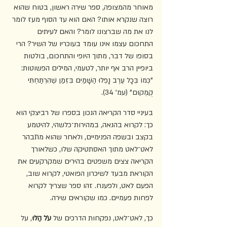
מאוחר מהמצופה, ספר שירה ראשון, בטוח שהוא 
רוצה שנקרא אותו? האם הוא עד הסוף מעז לומר 
לנו את מה שברצונו לומר? והאם לעיתים 
התחכום עצמו אינו עומד בעוכריו של השיר? הרי 
בסופו של דבר, מתוך היופי והתחכום, בולטות 
ביופיין הרב אף יותר, לטעמי, המילים הפשוטות: 
"כְּמוֹ בְּכָל עֶרֶב נָפְלוּ הַשָּׁמַיִם בִּזְמַן שֶׁהִרְתַּחְתִּי 
קֻמְקוּם" (עמ' 34).
בעיניי סדר הקריאה הנכון בספרו של רביצקי הוא 
כך: לקרוא בהנאה, במהירות־כלשהי, להיטמע 
בקצב ובשפה הפנימיים, ולאחר שהוא מתבהר 
לאט־לאט מתוך האסתטיקה שלו, כשלאורך 
הקריאה צצים משפטים בהירים שמקרקעים את 
הקוראת מבעד לשיכרון הפואטי, לקרוא שוב, 
הפעם לאט, ולפענח. זהו ספר שצריך לקרוא 
לפחות פעמיים. כמו שקוראים שירה.
כך, לאט־לאט, נפקחות הדרכים של 
עֹל הַלּוּ
, על 