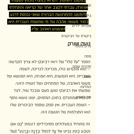
במקום להמשיך לקרוא במצח מכווץ נשענתי 
תרגום
אחורה, עברתי לקצב אחר של קריאה והתחלתי 
להתענג מהתחושה הברורה שאני נכנסת לרגע 
ביקורת צעירה
בסוד מעשה אהבה של מי שהשפה העברית היא 
ספרות ילדים
הצעצוע האהוב עליו.
ביקורת על הביקורת
נועה שורק
פרק מספר
מסה
הספר "עֹל הַלּוּ" של רואי רביצקי לא צריך הקדשה 
סקירת עומק
– הוא מוקדש כולו, מכריכה לכריכה, לשפה 
העברית. היא הנמענת, היא המוזה, היא המושא של 
שפה
מעשי האהבה, של המתחים ושל השיח הזוגי. 
המלצה
שמעתי את רביצקי טוען פעם שבכל שיר, לצד 
אור ראשון
הנושא שמתגלם בתוכן המסוים, ישנו נושא נוסף 
– השפה העברית. אין ספק שספר הביכורים שלו 
הוא התגלמות של הטענה הזו.
זה מתחיל במצלולים פסיכדליים דוגמת "גַּם אִם 
נִטְבַּע בַּטִּין נַבִּיט אֶל עָל לְהַתֵּל בַּדָּגָה וּבָרֶגַע" (עמ' 