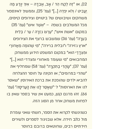
12), או "זֶה לֶקַח הֵד / אָב, אֲבֵדָה – אֵיךְ יִוָּדַע מַה 
יַּעֲבִיט / וְלֹא יִפְדֶּה [...]" (עמ' 25), וממשיך לאינספור 
משחקים ושיבושים של ביטויים וצירופים קיימים, 
מכל המשלבים בשפה  – "אֶשֶׁד אִיש" (עמ' 35) 
במקום "אשת איש"; "עֶרֶשׂ גְּזֵרָה / עֵר / בְּלֵית 
בְּעֵרָה" (עמ' 36) שמשבש ברצף את הצירופים 
"ארץ גזירה" ו"ובלית ברירה"; "מִי שֶׁהוֹמֶה מֵאֲחוֹרַי 
וּמִצְּדָדַי הוּא" במקום המשפט הידוע ממשחק 
המחבואים "מי שעומד מאחורי ומצדדי הוא [...]" 
(עמ' 37); "שָׂהֲדִי בַּתִּקְרָה" (עמ' 58) שמחליף את 
"שהדי במרומים"; או הקינה על חוסר ההצלחה 
להביא ילדים שהופכת את ברכת האירוסין "שאסר 
לנו את הארוסות" ל־"שְׁאָסַר לָנוּ אֶת הָעֲרִיסָה" (עמ' 
66). זהו מדגם קטן, כמעט אין שיר בספר שאין בו 
לפחות משחק אחד מן הסוג הזה.
כשניגשתי לקרוא את הספר, חשתי שאני עומדת 
מול כתב חידה. אלא שבניגוד לספרים ולשירים 
חידתיים רבים, שחוטאים ברובם בחוסר 