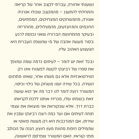
נשענתי אחורה, עברתי לקצב אחר של קריאה 
והתחלתי להתענג – מהמקצב שכולו אנרגיה 
אצורה, מהמשחקים המצחיקים, המפתיעים, 
החכמים והמזעזעים, מהמצלולים, מהחריזה 
ובעיקר מהתחושה הברורה שאני נכנסת לרגע 
בסוד מעשה אהבה של מי שהשפה העברית היא 
הצעצוע האהוב עליו.
ובכל זאת יש לומר – לעיתים נדמה שמה שהופך 
את ספרו של רביצקי לקשה לפענוח אינו רק 
הווירטואוזיות אלא גם משהו אחר, שאינו מתחום 
השירה. בכל שירה ישנו משחק של גילוי וכיסוי, 
המשורר רוצה לומר לנו דבר מה אך הוא עושה 
זאת בשפתו שלו, מכריח אותנו ללכת לקראתו 
כברת דרך. אלא שכקוראת אני מוצאת את עצמי 
תוהה לעיתים אם ועד כמה רוצה רביצקי שנבין את 
שירתו, אם המורכבות היא רק מעשה פואטי או 
שהמילים היפות מהוות מעין חוצץ, הגנה על הכותב 
מפני קוראיו. האם המשורר שפרסם לראשונה, 