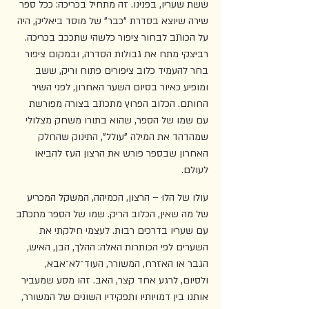
ששת שעריו, בפנינו. זה מתחיל בכריכה: ככל ספר 
שירה שיוצא בסדרת "כבר" של מוסד ביאליק, היה 
על הכותב לבחור ציפור כלשהי שתככב בכריכה. 
רביצקי מתח את גבולות הסדרה, ובמקום ציפור 
בחר להעמיד כלוב ציפורים פתוח וריק, ששב 
ומופיע כאיור בסיום השער האחרון, לפני השיר 
החותם. הכלוב הפרוץ מתכתב בצורה מפורשת 
עם שמו של הספר, שהוא בתורו משחק מצלולי 
שמהדהד את המילה "עולל", התינוק שהחלק 
האחרון שבספר פורש את הרצון העז להביאו 
לעולם.
עולו של הלוּ – הרצון, הכמיהה, המשקל המכריע 
של מה שאין, הכלוב הריק. שמו של הספר מתכתב 
עם שעריו בדרכים רבות. לעצמי חילקתי את 
השערים לפי הכותרות האלה: ההלך, הבן, האיש, 
הגבר או האזרח, המשורר, העוד־לא־אבא, 
ולסיום, לרגע אחד קצר, האב. זהו מסע שמעביר 
אותנו בין דמויותיו ותפקידיו השונים של המשורר, 