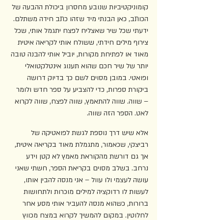
קומוניקטיביות שנובע מחסרון ביכולת ההבעה של 
הכותב, כאן הבנתי מיד שזהו כתב חידה משתלם. 
ידעתי שכל שיר שאצליח לפצח יתגמל אותי, שכל 
צירוף מילים חידתי, ששולח אותי לקריאה איטית 
מאוד או לפתיחת מקורות, יוביל אותי להבנה טובה 
יותר של שיר חכם שהוא תענוג אינטלקטואלי 
ופואטי. במובן מסוים לשם כך בדיוק דרושה 
ביקורת ספרות, כדי להצביע על ספר חדש ולומר 
– שווה. שווה להתאמץ, שווה לפצח, שווה לקרוא 
לאט. הספר הזה שווה.
אלא שיש דרך נוספת לגשת לפואטיקה של 
רביצקי, שכאמור, מתגמלת מאוד בקריאה איטית, 
אך גם דורשת מהקוראת מאמץ לא קטן וידע 
נרחב. בשלב מסוים בקריאת הספר, חשתי שאני 
עושה לעצמי ולו עוול – אני מנסה להבין אותו, 
לעשות לו רדוקציה למילים מוכרות ולתחושות 
ברורות, כשהוא מנסה להעביר אותי מסע אחר 
לחלוטין. במקום להמשיך לקרוא במצח מכווץ 