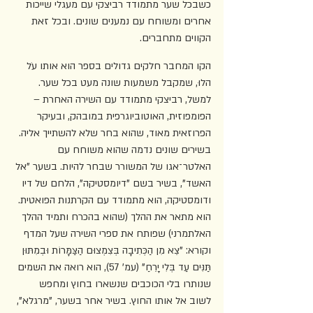
כשבכל שער מתמודד רביצקי עם מעגלי שייכות 
אחרים ומשוחח עם נמענים שונים. ובכל זאת 
הקווים מתחברים.
הקו המחבר חלקים גדולים בספר הוא אותו עֹל 
הלוּ, שמקבל משמעות שונה מעט בכל שער. 
למשל, רביצקי מתמודד עם השירה האחרת – 
הפומפוזית, האוטוביוגרפית במובהק, ובעיקר 
הפרוזאית מאוד, שהוא בחר שלא להשתייך אליה. 
בשירים שונים נדמה שהוא משוחח עם 
האלטר־אגו של המשורר שבחר להיות. בשער "אל 
האשד", בשיר בשם "דיומסטיקה", הלחם של דיו 
ודומסטיקה, הוא מתמודד עם הקרתנות הפואטית. 
הוא מתאר את ההלך (שהוא בהכרח ותמיד ההלך 
האלתמרני) שפותח את ספרי השירה שעל המדף 
וקורא: "צֵא מִן הַכְּתִיבָה בְּצִמְצוּם הַצַּמָּרוֹת וּבְמִתּוּן 
תַּנִּים עַד בְּלִי יָרֵחַ" (עמ' 57), הוא רואה את השמים 
שנותרו בלי הכוכבים שנשארו בחוץ ומחפש 
לשוב אל אותו החוץ. בשיר אחר בשער, "מרגלא", 