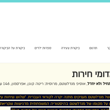
ר
תרגום
ביקורת צעירה
ספרות ילדים
ביקורת על הביקורת
אור ראשון
ומי חירות
חיל ולא יחדל
,
אוסיפ מנדלשטם, מרוסית: ריטה קוגן, אפרסמון, 146 עמ׳, 2024.
 של מנדלשטם מעניקים מתנה יקרה לקוראי העברית. ״שלוש שיחות ע
 על מקומו של מנדלשטם בהיסטוריה המשפחתית מדגישות שקריאת ש