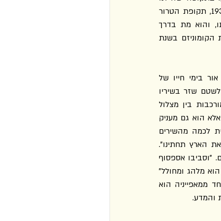
בוורונז' כתב מנדלשטם כמאה שירים, ואלה מהווים את האופוס מגנום של יצירתו. בשנת 1938, תקופת הטרור 
הגדול, נעצר מנדלשטם שוב באשמת התנהגות חתרנית. הפעם סטלין לא התערב לטובתו, והוא מת בדרך 
למושבת עונשין בצפון־מזרח רוסיה. מהדורה מלאה של כל כתביו התפרסמה רק עם נפילת הקומוניזם בשנת 
מכילה שירים נבחרים מכל קובצי השירה שראו אור בימי חייו של 
מנדלשטם וכן שירים מהעיזבון ששמרה רעייתו נדייז'דה מנדלשטם במשך עשרות שנים. מנדלשטם שזר בשיריו 
מערך סבוך של ציטטות, רמיזות היסטוריות, חידות ובדיחות ספרותיות לצד אסוציאציות מורכבות בין מצלול 
לדימוי, שהיו לסימן ההיכר של יצירתו. לא רק שפענוחם מבטיח הנאה אינטלקטואלית צרופה, אלא הוא גם מעניק 
ערך מוסרי למעשה פרשני. אפשר גם להציע פרשנות חדשה מנקודת מבט מקומית עכשווית לכמה מהשירים 
בקובץ, כגון השיר ההיתולי על סטלין שנכתב לפני מעצרו הראשון בשם "ונחיה בלי לחוש את הארץ תחתינו". 
דיקלומו של השיר במספר אירועים חברתיים היה אחת העילות למעצרו הראשון של מנדלשטם. "וסביבו אספסוף 
של דקי־צוארים / הוא מפעיל – כמשחק – אנשים־יצורים / מי גועה, מי שורק, מי מיילל / ורק הוא מלהג ומחולל" 
(עמ' 83) כותב מנדלשטם על סביבתו של סטלין, והטורים האלה אקטואליים לתקופתנו, שאחד ממאפייניה הוא 
 והמדע.