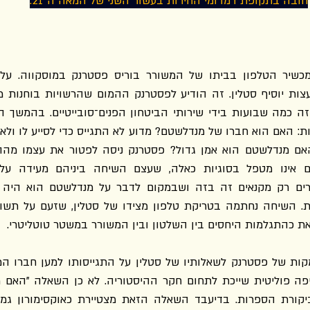
חובה בתקופת דמדומי החירות בעשור השני של המאה ה־21.
 כהתגלמות היחסים בין השלטון ובין המשורר במשטר טוטליטרי.