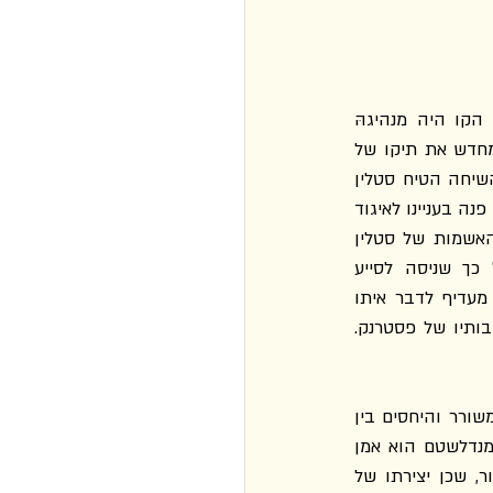
ב־13 ביוני 1934 צלצל מכשיר הטלפון בביתו של המשורר בוריס פסטרנק במוסקווה. על הקו היה מנהיגהּ 
הכול־יכול של ברית המועצות יוסיף סטלין. זה הודיע לפסטרנק ההמום שהרשויות בוחנות מחדש את תיקו של 
אוסיפ מנדלשטם, העצור זה כמה שבועות בידי שירותי הביטחון הפנים־סובייטיים. בהמשך השיחה הטיח סטלין 
בפסטרנק סדרה של שאלות: האם הוא חברו של מנדלשטם? מדוע לא התגייס כדי לסייע לו ולא פנה בעניינו לאיגוד 
הסופרים ואליו אישית? האם מנדלשטם הוא אמן גדול? פסטרנק ניסה לפטור את עצמו מההאשמות של סטלין 
בטענות שאיגוד הסופרים אינו מטפל בסוגיות כאלה, שעצם השיחה ביניהם מעידה על כך שניסה לסייע 
למנדלשטם, שכל המשוררים רק מקנאים זה בזה ושבמקום לדבר על מנדלשטם הוא היה מעדיף לדבר איתו 
ברצינות על החיים והמוות. השיחה נחתמה בטריקת טלפון מצידו של סטלין, שזעם על תשובותיו של פסטרנק. 
סוגיית תשובותיו המתחמקות של פסטרנק לשאלותיו של סטלין על התגייסותו למען חברו המשורר והיחסים בין 
משוררים בתנאים של רדיפה פוליטית שייכת לתחום חקר ההיסטוריה. לא כן השאלה "האם מנדלשטם הוא אמן 
גדול?" השייכת לתחום ביקורת הספרות. בדיעבד השאלה הזאת מצטיירת כאוקסימורון גמור, שכן יצירתו של 