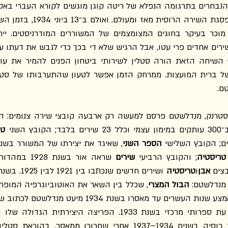
הנבחרים בתרגומה הנפלא של ריטה קוגן מוגשים לקורא העברי באס
ם.
סטרנק, מנדלשטם פרסם למעשה רק ארבעה קובצי שירה צנומים: ה
טר
הספר השני
טריסטיה
; והקובץ הרביעי 
שירים
צים 
אבן
ו
טריסטיה
 מנדלשטם: 
הבול המצרי
, שכלל בין השאר את האוטוביוגרפיה המופת