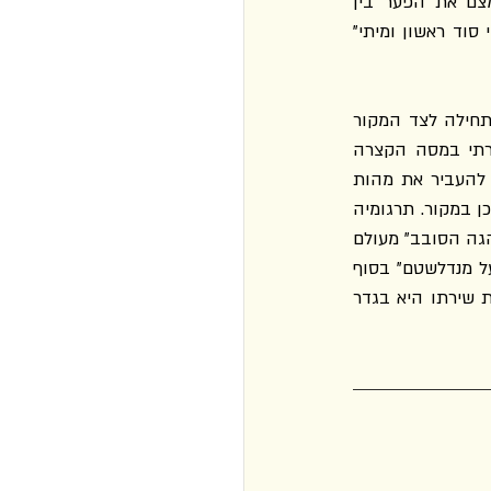
למבנים פואטיים מפוארים? כדי לכתוב שירה כזו, בשיר "Silentium" מציע מנלדשטם, לצמצם את הפער בין 
המוזיקה למילה: "היי לקצף, אפרודיטי / למוזיקה חזרי, מילה / ולב מול לב בושה ימלא / רווי סוד ראשון ומיתי" 
תרגומיה של קוגן לשיריו של מנלדשטם מעניקים מתנה יקרה לקוראי העברית. קראתי אותם תחילה לצד המקור 
הרוסי ולאחר מכן בנפרד, בבחינת יצירה העומדת בזכות עצמה. בזמן הקריאה השנייה נזכרתי במסה הקצרה 
והמסתורית־משהו של ולטר בנימין "משימתו של המתרגם", שבה הגדיר את התרגום כניסיון להעביר את מהות 
היצירה משפה לשפה, ניסיון שעשוי להוביל לגילוי צפונות ומשמעויות שלא היו נהירים קודם לכן במקור. תרגומיה 
של קוגן שימשו לי מפתח חדש להבנת שירים רבים של מנדלשטם. משמעות המילים "חורקני ההגה הסובב" מעולם 
לא הייתה בהירה יותר. קשה לחשוב על מתנה גדולה יותר לקורא הדו־לשוני. "שלוש שיחות על מנדלשטם" בסוף 
הספר שקוגן כותבת בהן על מקומו של מנדלשטם בהיסטוריה המשפחתית מדגישות שקריאת שירתו היא בגדר 