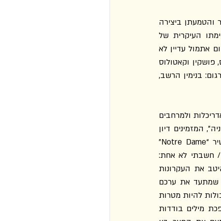
במובן הזה הוא גם יכול לשמש נקודת פתיחה לדיון רחב יותר על שימור יצירות מופת מהעבר והטמעתן ביצירה 
הספרותית והאמנותית העכשווית, תהיה השפה אשר תהיה. מנדלשטם ראה בכך את משימתו העיקרית של 
המשורר, ובמילותיו: "לעיתים קרובות מזדמן לשמוע: זה טוב, אבל זה יום אתמול. ואני אומר: יום אתמול עדיין לא 
נולד. הוא עדיין לא היה באמת. אני רוצה שוב את אובידיוס, את פושקין, את קאטולוס. אובידיוס, פושקין וקאטולוס 
, תרגום: בנימין הרשב, 
 נכללים גם שיריו של מנדלשטם המוקדשים ליצירות האדריכלות ולמרחבים 
העירוניים, כגון "ריימס וקלן", "Notre Dame", "בתי שיר פטרבורגיים", "לנינגרד" והמחזור "ארמניה", המזמינים דיון 
מחודש במוטיב האבן, המרכזי כל כך ביצירתו של מנדלשטם עוד מספר שיריו הראשון. בשיר “Notre Dame” 
מנדלשטם כותב: "אך כשלמדתי אותך, צור Notre Dame, / ואת תפלצת צלעותיך הנוקשה, / חשבתי לא אחת: 
מכבד מרשע / יבוא תורי לברא דבר מה של יופי רם" (עמ' 22). הטורים האלה מדגימים היטב את העקרונות 
הבסיסיים שהנחו את מנדלשטם בכתיבת שירה, ובפרט את השאיפה למבע פואטי קונקרטי שמתעד את ערכם 
הייחודי של התופעות והמצבים הנפשיים ולהאצלת טבע האדם באמצעות יצירת אמנות. האם יכולות להיות מטרות 
חשובות ונאצלות יותר לכתיבת שירה, המצטיירת בעיניי מנדלשטם כמלאכת סיתות אשר הופכת מילים בודדות 