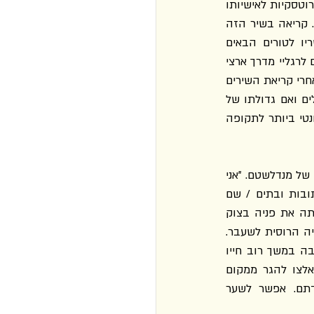
ההיסטוריונים חלוקים בדעותיהם אם סטלין ידע או לא ידע על קיומו של השיר המכיל רמיזות גרוטסקיות לאישיותו 
ולמראהו החיצוני ואם החליט לנהוג בסלחנות כלפי מנדלשטם מתוך הכרה בכישרונו הספרותי. קריאה בשיר הזה 
מזמינה דיון רחב יותר בייצוג יחסי המשורר והשליט ביצירתו של מנדלשטם, ובפרט בקשריו לטורים הבאים 
מתקופת ההגלייה לוורונז' שנכתבו ממעמקי האיוש: "גזלתם ממני ים ועשר תנופותיי, / המצאתם לרגליי מדרך ארצי 
אלים,/ אך החשבון עימי עוד לא נחתם: שפתיי / נעות – לגזול אותן אתם לא יכולים" (עמ' 93). אחרי קריאת השירים 
האלה אפשר לתהות אם תנאים של רדיפה פוליטית הם קרקע פורייה לצמיחת משוררים גדולים ואם גדולתו של 
משורר נמדדת ביכולתו לעמוד על משמר התרבות והחיים מול שליט עריץ ומשרתיו. הכול רלוונטי ביותר לתקופה 
אפשר לנהל דיון מחודש גם בשירים "לנינגרד" ו"מתוך הקשת" ובמוטיבים הפטרבורגיים ביצירתו של מנדלשטם. "אני 
לא מעוניין עוד למות, פטרבורג / מספרייך שמורים בכיסי לחיוג. / פטרבורג, עוד שמרתי כתובות ובתים / שם 
אמצא קולות חברי המתים" (עמ' 76), כותב מנדלשטם ב"לנינגרד" מתוך נוסטלגיה לעיר ששינתה את פניה בצוק 
העיתים ולעולם של אתמול של הספרות והתרבות הרוסית המזוהה כל כך עם בירת האימפריה הרוסית לשעבר. 
אף על פי שהשיר מבטא תחושות אישיות מאוד של המשורר שנעשה מהגר בעיר שהתגורר בה במשך רוב חייו 
הבוגרים, הוא גם מזקק את תחושותיהם של מיליוני בני אדם שבשל זעזועים היסטוריים נאלצו להגר ממקום 
הולדתם או נותקו ממורשתם התרבותית וההיסטורית אפילו אחרי שנשארו במקום הולדתם. אפשר לשער 