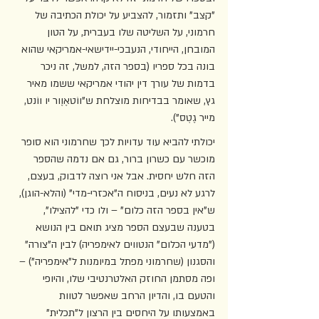
"קצב" ותזמור, להצביע על יכולת הכתיבה של 
חרמוני, על השליטה שלו בעברית, על הטון 
המובחן, הייחודי, הנעבכי-יידישאי-אמריקאי שהוא 
בונה בכל ספריו (בספר הזה, למשל, זה ניכר 
בדמות של עורך דין יהודי אמריקאי ששמו מאיר 
גץ, שאומר בבדיחות מוצלחת ש"ווֹטאֶוֶור יו ווֹנט, 
מייר גֶטְס").
יכולתי להביא עוד עדויות לכך שחרמוני הוא סופר 
מוכשר עם כשרון ברור, גם אם נדמה שהספר 
הזה חלש יחסית. אבל אני רוצה לדבוק, בעצם, 
לרגע לא נעים, בניסוח ה"אכזרי-מדי" (והלא-הוגן), 
ש"אין בספר הזה כלום" – ולו כדי "להצילו", 
בטענה שבעצם הספר מציג תואם בין הנושא 
("מדעי הכלום" הנטווים לאימפריה) לבין ה"צורה" 
והסגנון (שחרמוני מפתל במיומנות ל"אימפריה") – 
ופה מסתמן החוזק האלטרנטיבי שלו, והיופי 
והטעם בו, והדיון הרחב שאפשר לטוות 
באמצעותו על היחסים בין הרצון ל"תכלית" 