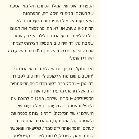
הספרות, היופי של המילה הכתובה אל מול הכיעור 
של העולם. בלימודי היסטוריה, התפתחות 
המאורעות אל מול התפתחות הרעיונות. שלא 
תהיה כאן טעות. אני לא מתיימר לפצח את הגנום 
של כל לימודי מדעי הרוח. חלילה. אני רק אומר 
שמבחינתי, זה היה טוב מספיק. הצלחתי לצקת 
את כל הידע שרכשתי אל תוך התבניות האלה, וזה 
היה די והותר." 
מי שנתקל ברעיון שכדאי ללמוד מדעי הרוח כי 
"חושבים שם מחוץ לקופסה", וזה טוב לעבודה 
בהייטק – נתקל כבר בסוג הרדוקציה הסיסמתית 
הזו. אצל חרמוני מדעי הרוח, והשיווק 
הקפיטליסטי-נוסחתי שלהם, ממזגים לתוכם את 
ה"יופי" והאסתטיקה שעומדים מול כיעורו של 
ה"עולם" (ושל הכלכלה). חרמוני צוחק בפניה של 
ה"אסתטיקה" המנותקת, הטהרנית, המתנגדת 
לעולם, הופך אותה ל"סיסמה", קלישאה, שאפשר 
לכתוב מהר, לשכפל, לרתום לצרכים קפיטליסטיים 