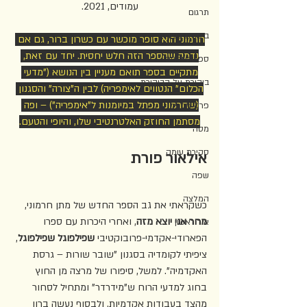
עמודים, 2021.
תרגום
ביקורת צעירה
חרמוני הוא סופר מוכשר עם כשרון ברור, גם אם 
נדמה שהספר הזה חלש יחסית. יחד עם זאת, 
ספרות ילדים
מתקיים בספר תואם מעניין בין הנושא ("מדעי 
ביקורת על הביקורת
הכלום" הנטווים לאימפריה) לבין ה"צורה" והסגנון 
(שחרמוני מפתל במיומנות ל"אימפריה") – ופה 
פרק מספר
מסתמן החוזק האלטרנטיבי שלו, והיופי והטעם.
מסה
סקירת עומק
אילאור פורת
שפה
המלצה
כשקראתי את גב הספר החדש של מתן חרמוני, 
מחר אני יוצא מזה
, ואחרי היכרות עם ספרו 
אור ראשון
הפארודי-אקדמי-פרובוקטיבי 
שפילפוגל שפילפוגל
, 
ציפיתי לקומדיה בסגנון "שובר שורות – גרסת 
האקדמיה". למשל, סיפורו של מרצה מן החוץ 
בחוג למדעי הרוח ש"מידרדר" ומתחיל לסחור 
מהצד בעבודות אקדמיות, ולבסוף נעשה ברון 