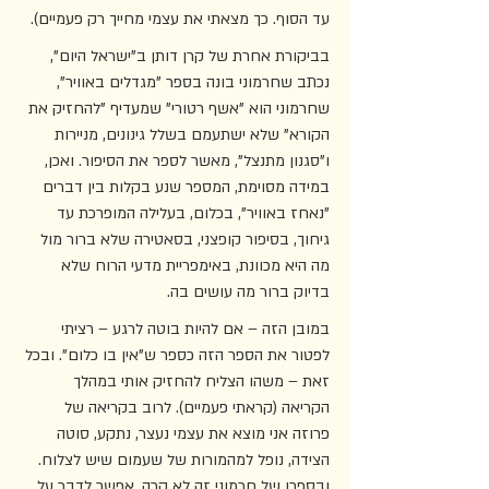
עד הסוף. כך מצאתי את עצמי מחייך רק פעמיים). 
בביקורת אחרת של קרן דותן ב"ישראל היום", 
נכתב שחרמוני בונה בספר "מגדלים באוויר", 
שחרמוני הוא "אשף רטורי" שמעדיף "להחזיק את 
הקורא" שלא ישתעמם בשלל גינונים, מניירות 
ו"סגנון מתנצל", מאשר לספר את הסיפור. ואכן, 
במידה מסוימת, המספר שנע בקלות בין דברים 
"נאחז באוויר", בכלום, בעלילה המופרכת עד 
גיחוך, בסיפור קופצני, בסאטירה שלא ברור מול 
מה היא מכוונת, באימפריית מדעי הרוח שלא 
בדיוק ברור מה עושים בה. 
במובן הזה – אם להיות בוטה לרגע – רציתי 
לפטור את הספר הזה כספר ש"אין בו כלום". ובכל 
זאת – משהו הצליח להחזיק אותי במהלך 
הקריאה (קראתי פעמיים). לרוב בקריאה של 
פרוזה אני מוצא את עצמי נעצר, נתקע, סוטה 
הצידה, נופל למהמורות של שעמום שיש לצלוח. 
ובספרו של חרמוני זה לא קרה. אפשר לדבר על 