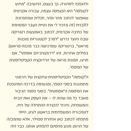
ולהופכה לסחורה. כך בעצם, החשיבה "מחוץ 
לקופסה" היא הקופסה עצמה, עבודה אקדמית 
שאפשר לכתוב מהר-מהר, תכלית שמתמזגת 
לתבנית (זה מזכיר לי את נטיית העבר המסוימת 
של כתיבה אקדמית, לכתוב באמצעות רטוריקה 
שבה היוצר נדרש "לסרב לקטגוריות מוכנות 
מראש", ברטוריקה שמרגישה כבר מוכנה-מראש). 
במילים אחרות, זהו "רדוקטיביזם אסתטי", אם 
תרצו, תמונת מראה של הרדוקציה הקפיטליסטית 
של המספר. 
ה"קופסה" הקפיטליסטית-צחקנית של חרמוני 
מתפוגגת בסוף הספר, ומגשימה בדרכה המהופכת 
את הסיסמה ה"אסתטית". בסוף הספר הגיבור 
מאבד כל מה שהיה לו – את העסק ואת הבית 
והמשפחה, וחוזר לנקודת ההתחלה של חייו, 
לטמבוריה המשפחתית בראשון לציון. הייתי 
מתפתה לכתוב כאן אזהרת ספוילר, אלא שהמבנה 
של הרומן מונע מהסיום להפתיע אותנו. כבר היה 