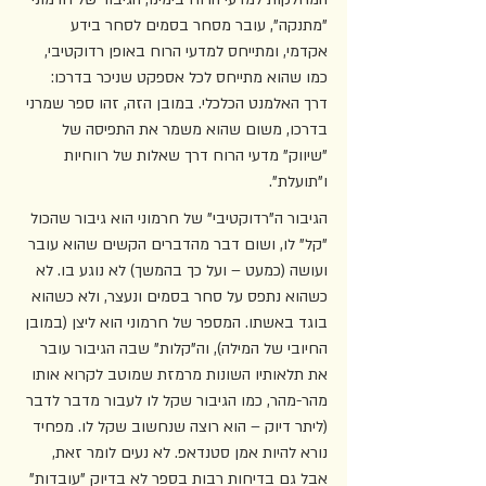
"מתנקה", עובר מסחר בסמים לסחר בידע 
אקדמי, ומתייחס למדעי הרוח באופן רדוקטיבי, 
כמו שהוא מתייחס לכל אספקט שניכר בדרכו: 
דרך האלמנט הכלכלי. במובן הזה, זהו ספר שמרני 
בדרכו, משום שהוא משמר את התפיסה של 
"שיווק" מדעי הרוח דרך שאלות של רווחיות 
ו"תועלת". 
הגיבור ה"רדוקטיבי" של חרמוני הוא גיבור שהכול 
"קל" לו, ושום דבר מהדברים הקשים שהוא עובר 
ועושה (כמעט – ועל כך בהמשך) לא נוגע בו. לא 
כשהוא נתפס על סחר בסמים ונעצר, ולא כשהוא 
בוגד באשתו. המספר של חרמוני הוא ליצן (במובן 
החיובי של המילה), וה"קלות" שבה הגיבור עובר 
את תלאותיו השונות מרמזת שמוטב לקרוא אותו 
מהר-מהר, כמו הגיבור שקל לו לעבור מדבר לדבר 
(ליתר דיוק – הוא רוצה שנחשוב שקל לו. מפחיד 
נורא להיות אמן סטנדאפ. לא נעים לומר זאת, 
אבל גם בדיחות רבות בספר לא בדיוק "עובדות" 