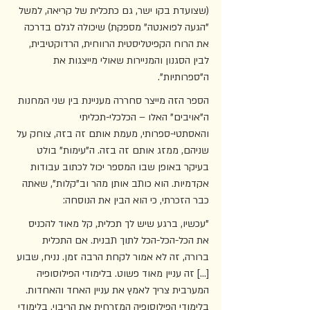
(שצועדת בקו ישר, גם כתכלית של קריאה, למשל 
"הגעה לפואנטה" מספקת) שיכולה לגלם בדרכה 
את הרוח הקפיטליסטית הרווחית, הרדוקטיבית, 
לבין הסגנון והמניירות שאולי מייצגות את 
ה"ספרותיות". 
הספר הזה מייצר סחררה מעניינת בין שני המחנות 
ה"אויבים" האלו – הכלכלי-תכליתי 
והאסתטי-ספרותי, מעמת אותם זה בזה, צוחק על 
שניהם, ממזג אותם זה בזה. ה"עימות" בולט 
בעיקר באופן שבו המספר יכול לכתוב עבודות 
אקדמיות. הוא כותב אותן מהר וב"קלות", שאתה 
כבר הזכרתי, כי הוא הבין את הנוסחה:  
"עכשיו, ברגע שיש לך תכלית, קל מאוד להכניס 
את הכל-הכל-הכל לתוך תבנית. אם התכלית 
ברורה, זה לא אמור לקחת הרבה זמן. נניח, שבוע 
[...] זה עניין מאוד פשוט. בלימודי הפילוסופיה 
המערבית צריך לאמץ את עניין האחד והאחדות. 
בלימודי הפילוסופיה המזרחית את הריבוי. בלימודי 