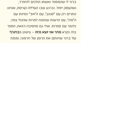
ברור לי שהמספר ואשתו הולכים להיפרד, 
ושהעסק ייפול. וברגע שבו העלילה קורסת, אנחנו 
נותרים רק עם "סגנון", עם ה"איך" ופחות עם 
ה"מה", עם הרשות שנתונה למרות שהכול צפוי, 
כלומר עם ספרות. אולי גם מהסיבה הזאת, הספר 
כולו נקרא 
מחר אני יוצא מזה
 – ציטוט מ
בחורף
של ברנר שחותם את הרומן של חרמוני, ומפנה 
אותנו למסורת של "ידע" ספרותי ל"יודעי דבר". 
הספר "הקליל" מתכתב – פה רק ברמז – גם עם 
יצירות "גבוהות", ונקרא כולו כמן קומדיית 
תלושים-יהודית-יידישאית. 
העסק של המספר נופל כאשר הוא מנסה להקים 
לו "בית". בסוף הספר הוא נדרש להפוך את "מדעי 
הכלום" לנכס ממשי, מרכזים שמתוכם החברה 
תפעל. אבל הרכישה הזאת נכשלת והמספר 
מסולק מהעסק. במקביל, הוא גם מאבד את הבית 
הממשי שלו, כאשר הוא מתגרש מאשתו בעקבות 
רומן שהיה לה עם סופר מצליח, שעבד גם הוא 