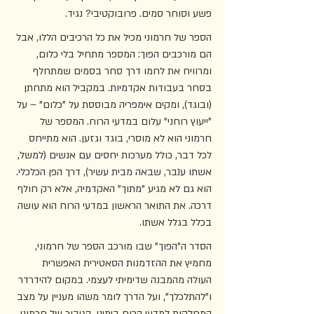
פשע וסוחר סמים. פרובוקטיבי? נגיד. 
הספר של חרמוני מכיל את כל הרכיבים הללו, אבל 
הם מורכבים הפוך: המספר מתחיל בלי כלום, 
ומרוויח את לחמו דרך סחר בסמים שמתחלף 
בסחר בעבודות אקדמיות. במקביל הוא מתחתן 
(ובוגד), ומקים אימפריה מבוססת על "כלום" – על 
"ייעוץ רוחני" עלום במדעי הרוח. המספר של 
חרמוני הוא לא מוסרי, בוגד וגזען. הוא מתייחס 
לכל דבר, כולל מערכות יחסים עם אנשים (למשל, 
אשתו ענבר, שבאה מבית עשיר), דרך הפן הכלכלי. 
הוא גם לא מגיע "מתוך" האקדמיה, אלא רק חולף 
דרכה. את התואר הראשון במדעי הרוח הוא עושה 
בכלל בגלל אשתו. 
הסדר ה"הפוך" שבו מורכב הספר של חרמוני, 
מחמיץ את ההזדמנות הסאטירית האפשרית 
העולה מהמבנה שדימיתי לעצמי. במקום להידרדר 
ו"להתלכלך", ועל הדרך לומר משהו מעניין על מצב 
המחלקות למדעי הרוח בימינו, הגיבור של חרמוני 