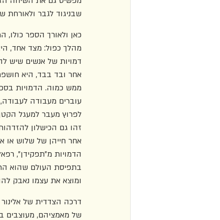
מפשיט גם את השיחה הזו 
שבניגוד לגבר ולאורחת ש
כאן ולאורך הספר כולו, 
מהלך כפול: מצד אחד, הי
דמויות של אנשים שיש לה
אחר ובד בבד, היא חושפת 
ממש כמוה. הדמויות בספר 
עוברים מעבודה לעבודה, 
לפרוץ מעבר למעגל הקטן 
זהו גם הכישלון להזדהות
אחר חייהן של שלוש או אר
הדמויות מ"תפקידן", רפא
בתפיסת העולם שהוא התח
ומוצא את עצמו נאבק להו
דרכה הצדדית של אלינור 
של מאמציהם, מעוצבים בר