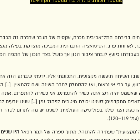
שמספר הכותבים גדול בה ממספר הקוראים?
ארחים בדירתם התל־אביבית מכרה, אקסית של הגבר שחזרה זה מכבר 
ר, לארוחת ערב. הסיטואציה החברתית המביכה מוצדקת בעילה מקצו
עבודתו כיועץ לנבחר ציבור הגון אך כושל בצד הנכון של המפה הפו
 שבו השיחה תיעשה מקצועית. התכוננתי אליו. ידעתי שברגע הזה אתכ
ץ, עד כדי אי נראות, ואז להסתלק לחדר השינה ושם להתאיין. [...] הם
ה שאשמע יהיה רק: אתה כשיר להתפרנס, אני כשירה להתפרנס, אתה מב
ארים מתקדמים; לשנינו יכולת מיטבית לניהול זמן [...] שנינו יודעים ל
 כעת הצד שלנו בפוליטיקה העולמית; לשנינו יש מה לתרום לסדר ה
1–120).
"מקצועית" שעתידה להתנהל, מתוך ספרה של תמר רפאל 
היו שניים