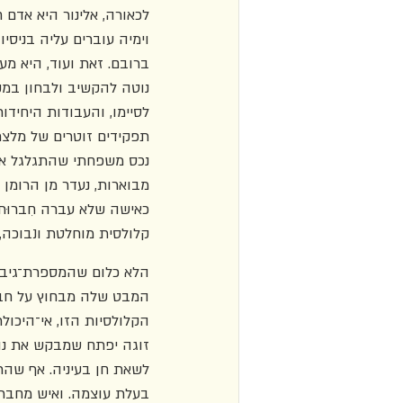
לכאורה, אלינור היא אדם
וימיה עוברים עליה בניסיו
ברובם. זאת ועוד, היא מ
נוטה להקשיב ולבחון במ
לסיימו, והעבודות היחידו
תפקידים זוטרים של מלצר
נכס משפחתי שהתגלגל אלי
מבוארות, נעדר מן הרומן 
כאישה שלא עברה חִברוּת
קלולסית מוחלטת ונבוכה, 
הלא כלום שהמספרת־גיבור
המבט שלה מבחוץ על חברי
הקלולסיות הזו, אי־היכול
זוגה יפתח שמבקש את נוכ
לשאת חן בעיניה. אף שהרו
בעלת עוצמה. ואיש מחברי