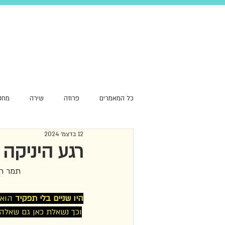
כל המאמרים
פרוזה
שירה
מחק
12 בדצמ׳ 2024
סקירת עומק
שפה
המלצה
רגע היניקה
תמר רפ
היו שניים בלי תפקיד
 הוא
וכך נשאלת כאן גם שאלה 