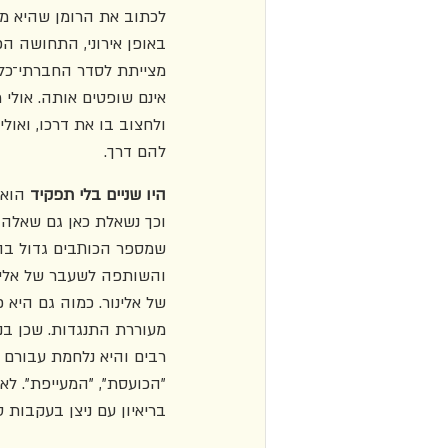
לכתוב את הרומן שהיא מת
באופן אירוני, התחושה הפ
מצייתת לסדר החברתי־כלכ
אינם שופטים אותה. אולי
ולחצוב בו את דרכו, ואול
להם דרך.
היו שניים בלי תפקיד
 הוא
וכך נשאלת כאן גם שאלה 
שמספר הכותבים גדול בה
והשותפה לשעבר של אלינו
של אלינור. כמוה גם היא
מעוררת התנגדות. שכן בנ
רבים והיא נלחמת עבורם 
"הכועסת", "המעייפת". לאו
בריאיון עם ניצן בעקבות 