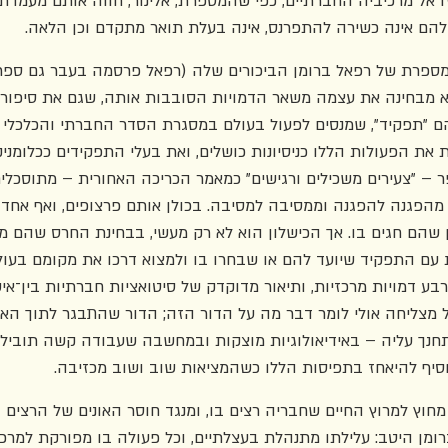
אל מרכיביה החברתיים, כפי שהמספרת, אלינור, חווה אותם מעמדתה
להם אינה כשירה להתפרנס, אינה בעלת תואר מתקדם וכן הלאה.
המספרת של רפאל ברומן הביכורים שלה (רפאל פרסמה בעבר גם ספר
א מבחינה את עצמה משאר הדמויות הסובבות אותה, שגם את סיפורן
ם "תפקיד", שמנסים לפעול בעולם במסגרת הסדר החברתי והכלכלי ה
את הפעולות הללו כניסיונות כושלים, ואת בעלי התפקידים ככלומני
– "צעירים משכילים ורגישים" כמאמר הכריכה האחורית – מתוסכלים, 
מהפגנה להפגנה וממסיבה למסיבה. בכולן אותם פרצופים, ואף אחד מ
שהם חגים בו. אך הכישלון הוא לא רק מעשי, בבחינת החרס שהם מע
 עם התפקיד שיועד להם או שבחרו בו ולמצוא דרכו את מקומם בעולם
בע דמויות מרכזיות, ותיאור מדוקדק של סיטואציות חברתיות בין‏־א
ל מצליחה אולי לומר דבר מה על הדור הזה; הדור שהתבגר לתוך האל
נך עליה – באידיאולוגיות מוצקות ובמחשבה שעבודה קשה תוביל 
סיף להיאחז בתפיסות הללו כשהמציאות שוב ושוב מכזיבה.
מחוץ למרוץ החיים שחבריה רצים בו, ומנגד חוסר האונים של הרצים 
ומן היטב: עלילתו מתנהלת בעצלתיים, וכל פעולה בו מפורקת למרכי