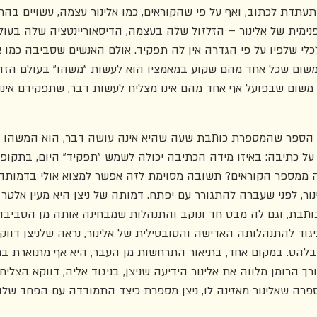
עתדת לכתוב, ואף על פי שהקוראים, כמו אלינור עצמה, עשויים בהח
נימית של אלינור – הזלזול שלה בעצמה, הדיסאוריינטציה שלה בעול
לי שלפיו על פי הגדרה אין לה תפקיד. אולם האנשים שסביבה כמו א
 משום שכל אחד מהם שקוע במאמציו הוא לעשות "משהו" בעולם הזה,
י משום שבפועל אף אחד מהם אינו מצליח לעשות דבר, שתפקידם אינו
 הספר שהמספרת כותבת שעה שהיא אינה עושה דבר, הוא המשהו ש
על כתיבה: באיזו מידה הכתיבה יכולה לשמש "תפקיד" היום, בתקופ
 ממספר הקוראים? תשובה מסוימת לזה אפשר למצוא אולי בדמותה 
ר, לפני שעברה להתגורר עם יפתח. דמותה של ניצן היא מעין אלטר־
 כותבת, וגם לה מבט חד ונוקב והתנהלות שמבחינה אותה מן הסביבה
יגוד להתנהלותה האדישה והסובטילית של אלינור, נראה שלניצן דוו
בלהט. במקום אחד, בתיאור התרחשות מן העבר, היא אף מתוארת ב
רך הרומן מלווה את אלינור הידיעה שניצן, בניגוד אליה, דווקא הצלי
ספרה שאלינור מאזינה לו, ניצן מספרת כיצד התמודדה עם הפחד שלה