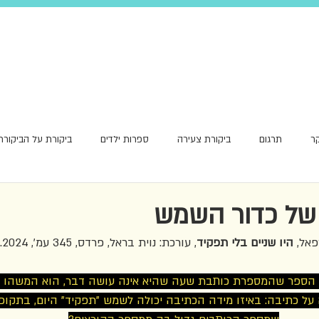
ר
תרגום
ביקורת צעירה
ספרות ילדים
ביקורת על הביקורת
אור ראשון
 של כדור השמש
אל, 
היו שניים בלי תפקיד
, עורכת: נוית בראל, פרדס, 345 עמ', 2024.
 הספר שהמספרת כותבת שעה שהיא אינה עושה דבר, הוא המשהו ש
על כתיבה: באיזו מידה הכתיבה יכולה לשמש "תפקיד" היום, בתקופ