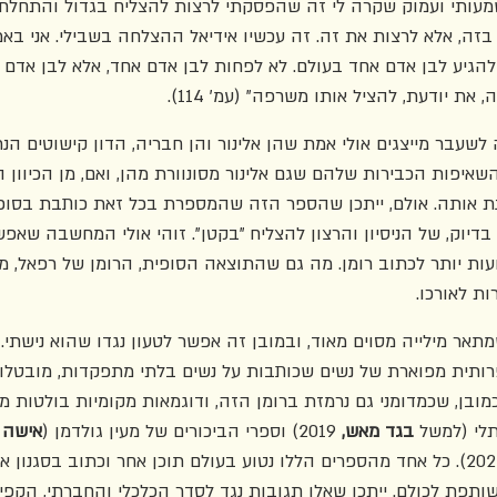
מעותי ועמוק שקרה לי זה שהפסקתי לרצות להצליח בגדול והתחלתי
זה, אלא לרצות את זה. זה עכשיו אידיאל ההצלחה בשבילי. אני בא
הגיע לבן אדם אחד בעולם. לא לפחות לבן אדם אחד, אלא לבן אדם 
 יודעת, להציל אותו משרפה" (עמ' 114).   
עבר מייצגים אולי אמת שהן אלינור והן חבריה, הדון קישוטים הנר
איפות הכבירות שלהם שגם אלינור מסונוורת מהן, ואם, מן הכיוון ה
ת אותה. אולם, ייתכן שהספר הזה שהמספרת בכל זאת כותבת בסופו
יוק, של הניסיון והרצון להצליח "בקטן". זוהי אולי המחשבה שאפש
עות יותר לכתוב רומן. מה גם שהתוצאה הסופית, הרומן של רפאל, מפל
ת לאורכו.
מתאר מילייה מסוים מאוד, ובמובן זה אפשר לטעון נגדו שהוא נישתי.
ותית מפוארת של נשים שכותבות על נשים בלתי מתפקדות, מובטלות
כמובן, שכמדומני גם נרמזת ברומן הזה, ודוגמאות מקומיות בולטות מ
לי (למשל 
בגד מאש, 
2019) וספרי הביכורים של מעין גולדמן (
אישה 
, 2021). כל אחד מהספרים הללו נטוע בעולם תוכן אחר וכתוב בסגנון א
משותפת לכולם. ייתכן שאלו תגובות נגד לסדר הכלכלי והחברתי, הקפ