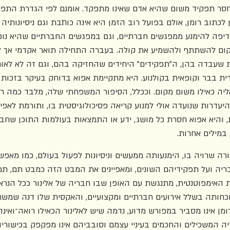
 חסר תפקיד משום שהיא אדם שאינו מתפקד. אומנם לפי הגדרת התפקי
ן לכתוב רומן, אולם בפועל רוב הזמן היא אינה כותבת וגם ניסיונותיה
עדיפה להימנע ממפגשים חברתיים, וגם במפגשים החברתיים שהיא נו
קום להשתתף ולהשמיע את קולה. בעברה התחילה תואר אקדמי אך ל
ת שעבדה בהן, ה"תפקידים" היחידים שהחזיקה בהם, וגם זה לא לאור
ית בבר וקופאית בקולנוע. היא מתקיימת אפוא בדוחק בעיקר בזכות
ה כאילו משום מקום. וככלל, הסיפור המשפחתי שלה, מלבד כמה רמ
היעדרות שנועדה אולי למנוע קריאה פסיכולוגיסטית בו, ותורמת לאפיו
, והיא אפוא חסרת כל מושג, ידע או התמצאות בעולמות התוכן שחבר
במילים אחרות. 
ה שרויה בו, הימנעותה ממעשים וניסיונות לפעול בעולם, כמו מאפש
ה ועל תפקידיהם השונים, ומאפיינים את המבט הזה כמבט תם, תמה
ת האימפוטנטית, מתנגשת עם האופן שבו חבריה של אלינור ככל הנרא
חותה בשלל אירועים חברתיים ומקצועיים, והאקסית שלו דנה שמשת
מן אינו מסביר במפורש מדוע, נדמה שיש לאלינור הכאילו רואה־ואינה־
ה המשכילים והחכמים בעיניי עצמם וסובביהם אינו מפקפק בכישוריה