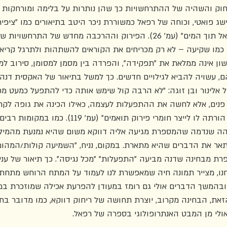
וק והשהיה של ההתרחשויות כך שהן נותרות על בלימה ומורחקות 
ישג פואטי, וכוחה של רפאל כמשוררת ניכר היטב בתיאורים כמו "ציפית
של כדור השמש הסגלגל אל תוך המים" (עמ' 26). הפירוק וההרכבה מחדש של הת
מו שקיעה – לא רק מכריחים את הקוראים להשתהות ולתרגל קריאה
ן אינה ממלאת את "תפקידה", והפרדה בין מסמן למסומן, סירוב למס
ם, עשויה להביא לגילויים חדשים. כך למשל בתיאור של האקסית דנה
אלינור ובן זוגה: "לא הרבה קול שימש אותה כדי להתפעל כמעט מכ
 פנים, אלא לחשה את ההתפעלות לעצמה, כאילו הכינה את גופה לקרא
מורכבת שאינו מורגל בה, הורתה לו לייצר חומרי פירוק תואמים"
בוהה שנדמה שהמספרת מגיעה אליה דווקא משום שהיא נמנעת מהמיל
לתאר את הדברים שהיא מתארת. במקום, נניח, "השמיעה קולות/המהומי
ת מבחינה שדנה מביעה "התפעלות" "מכל נגיסה". כך תיאור של עניי
רוחנו, מצייר תמונה חיה שמאפשרת לנו לעמוד על המתח הרוחש מתחת
ובהמשך הדברים אולי גם רומז במעודן להפרעת אכילה שמוזכרת במ
את, הבחינה מקרוב, יוצרת תחושה של ריחוק דווקא, כמו מדובר בתי
אולי מן המבט האנתרופולוגי בספרה של רפאל.