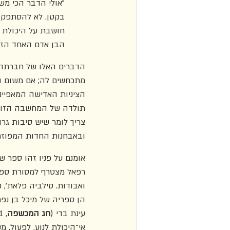
"אולי הדבר הכי מש
בקטן. לא להסתפק ב
חושבת על היכולת ל
הבן אדם האחד הזה, את
הדברים האלו של חברתה לש
מתכחשים לה; אם משום הש
הציניות האדישה המאפיינ
תולדה של המחשבה הזו בד
צריך לומר שיש סיבות גרו
ובאבחנות החדות המפוזרו
אומנם על פניו זהו ספר ש
רפאל מצטרף למסורת ספר
ואבודות. סילביה פלאת', 
הן ספריה של מיכל בן נפת
עינת בדי (
חג המכשפה
אי־היכולת לנוע, לפעול, 