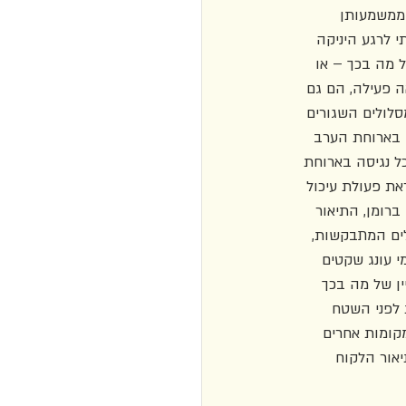
ממשמעותן 
י לרגע היניקה 
רחשויות של מה בכך – או 
 פעילה, הם גם 
לולים השגורים 
 בארוחת הערב 
ל נגיסה בארוחת 
ת פעולת עיכול 
 (עמ' 119). כמו במקומות רבים ברומן, התיאור 
ים המתבקשות, 
 עונג שקטים 
ן של מה בכך 
 לפני השטח 
קומות אחרים 
אור הלקוח 