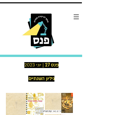
פנס 27
| יוני 2023
גיליון השנתיים
חיים באר:
קת הגרזן