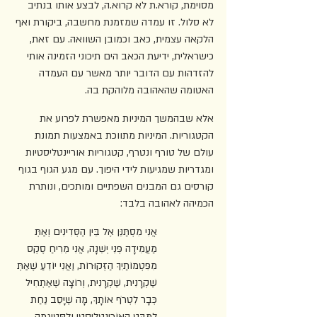
מסוימת, קורא.ת לא קרוא.ה, לבצע אותו בנתיב 
לא סלול. זו עמדה שמזמנת מחשבה, ביקורת ואף 
הלקאה עצמית, כאב וכמובן השוואה. עם זאת, 
כישראלית, ידיעת הכאב הים תיכוני הזמינה אותי 
להזדהות עם הדובר יותר מאשר עם העמדה 
האטומה שהאהובה מלוהקת בה.
אלא שבהמשך המיניות מאפשרת לפרוע את 
הקטגוריות. המיניות מתווכת באמצעות תמונת 
עולם של טורף ונטרף, קטגוריות אוריינטליסטיות 
ומגדריות שמגיעות לידי היפוך. עם מגע הגוף בגוף 
קורסים גם המבנים השפתיים ומותכים, ונותרת 
הכמיהה לאהובה בלבד:
אֲנִי מִסְתַּנֵּן אֶל בֵּין הַסְּדִינִים וְאַתְּ 
מַעֲמִידָה פְּנֵי יְשֵׁנָה, אֲנִי מֵרִיחַ סֶקְס 
מִפִּטְמוֹתַיִךְ הַזְּקוּרוֹת, וַאֲנִי יוֹדֵעַ שֶׁאַתְּ 
שַׁקְרָנִית, שַׁקְרָנִית, וְרוֹצָה שֶׁאַתְחִיל 
כְּבָר לִטְרֹף אוֹתָךְ, מָה שֶׁיָּסֵב נַחַת 
לַמַּבָּט הָאוֹרְיֶנְטָלִיסְטִי וְלַסְּטִיגְמָה 