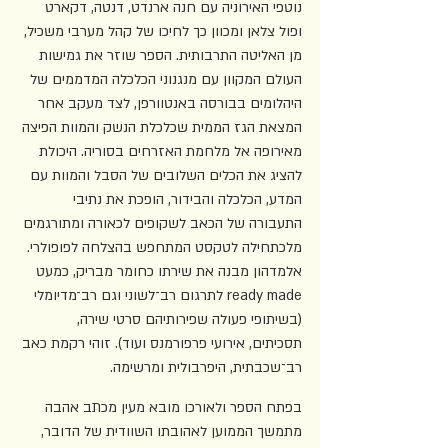
נוטפי האירוניה עם חנה ארנדט, דנטה, דקארט 
ופול צלאן ומכוון כך לחיכו של קהל מערבי משכיל, 
מן האליטה התרבותית. הספר שוזר את גמישות 
העולם המקוון עם מנגנוני הכלכלה המדממים של 
היהלומים בבורסה באנטוורפן, לצד מעקב אחר 
המצאת הגז הממית שכלכלת הנשק והמוות הפיצה 
מאירופה אל מלחמת האזרחים בסוריה. היכולת 
להציג את הכלים השלובים של הסבל והמוות עם 
המדע, הכלכלה והבידור, הופכת את נתיבי 
התעבורה של הכאב לשקופים לכאורה ומתורגמים 
מלכתחילה לטקסט המתחפש בהצלחה לפופולרי. 
אלמדהון מבנה את שירתו כחומר מבריק, כמעט 
ready made לתרגום רב־לשוני וגם רב־מדיומלי 
(בשיתופי פעולה שפירותיהם סרטי שירה, 
תסכיתים, אירועי פרפורמנס ועוד). זוהי רקמת כאב 
רב־שכבתית, היפרבולית ומרשימה.
בפתח הספר ולאורכו מובא מעין מכתב אהבה 
מתמשך הממוען לאהובתו השוודית של הדובר, 