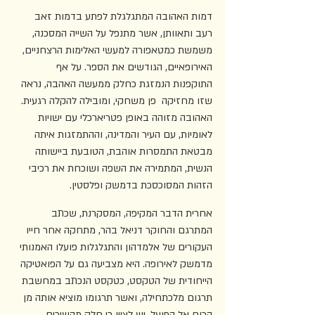
דמות האהובה המתגלגלת לפתע בדמות זאב 
רעב ותאוותן, אשר מתנפל על השייה המסכנה, 
משמשת כמטאפורה למעשי האלימות הרצחניים, 
האירופאיים, הגודשים את הספר. על אף 
התוקפנות הנמזגת כחלק ממעשה האהבה, נראה 
שזו מחזיקה  פן משחקי, ומובילה להקלה רגעית. 
האהובה מזוהה באופן פטריארכלי עם ישויות 
לאומיות, עם העיר והמדינה, וההתמזגות איתה 
מבטאת התמסרות אוהבת, הטובעת ביישותה 
הנשית, המתמירה את השפה ושוכחת את רכיבי 
הזהות המסוכסכת בדמשק ופלסטין.
אחרית הדבר המקיפה, המסקרנת, שכתב 
המתרגם והחוקר דניאל בהר, מתחקה אחר חייו 
העקורים של אלמדהון והתגלגלות פועלו האמנותי 
מדמשק לאירופה. היא מצביעה גם על הפואטיקה 
הייחודית של הטקסט, כטקסט הנכתב במחשבת 
תרגום מלכתחילה, ואשר תרגומו מוציא אותה מן 
הכוח אל הפועל. יש לציין כי חלק מהשירים 