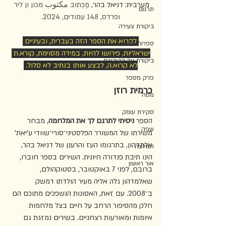
מערבית: דניאל בהר, 
מַכְּתוּבּ مكتوب מכון ון ליר 
תרגום
ופרדס, 148 עמודים, 2024.
ביקורת צעירה
 לקרוא את הספר הזה בעברית, ובעיניים 
ספרות ילדים
ישראליות, פירושו להיות, במידה מסוימת, קורא.ת 
ביקורת על הביקורת
לא קרוא.ה, לבצע אותו בנתיב לא סלול. 
פרק מספר
כרמית רוזן
מסה
סקירת עומק
הספר 
ניסיתי לתרגם לך את המלחמה
, מבחר 
שפה
משירתו של המשורר הפלסטיני־סורי־שוודי ע'יאת' 
אלמדהון, בתרגומו העז והרענן של דניאל בהר, 
המלצה
הינו תיבת פנדורה חיונית. השירים בספר חוברו, 
אור ראשון
ברובם, לפני 7 באוקטובר, בסטוקהולם, 
שאלמדהון גלה אליה מעיר הולדתו דמשק 
ב־2008. עם זאת, האסונות הנשפכים מתוכם הם 
חלק מהסיפור הרחב על חיים בצל מלחמות 
איומות ומאורעות רצחניים. בשירים נמזגת גם 