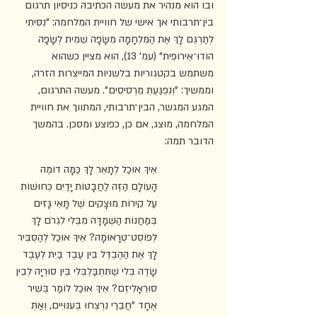
ובו הוא מנהיר את מעשה הכתיבה כניסיון תרגום 
בין־תרבותי אך אישי של חוויית המלחמה: "נִסִּיתִי 
לְתַרְגֵּם לָךְ אֶת הַמִּלְחָמָה מִשָּׂפָה שֵׁמִית לְשָׂפָה 
הוֹדוּ־אֵירוֹפִּית" (עמ' 13), הוא מציין כשהוא 
משתמש בקטגוריות בלשניות המייצרות הזרה, 
וממשיך: "וְנִפְגַּעְתְּ מֵרְסִיסִים". מעשה התרגום, 
המגע המגשר, הבין־תרבותי, המתווך את חוויית 
המלחמה, מוצג, אם כן, כפוצע ומסכן. בהמשך 
הדובר תמה:
אֵיךְ אוּכַל לְתָאֵר לָךְ כַּמָּה דּוֹמֶה 
הָעוֹלָם הַזֶּה לַחֲבָטוֹת יָדַיִם כְּחוּשׁוֹת 
עַל קִירוֹת מוּצָקִים שֶׁל תָּאֵי גָּזִים 
בְּמַחֲנוֹת הַשְׁמָדָה מִבְּלִי לִגְרֹם לָךְ 
לְפּוֹסְט־טְרָאוּמָה? אֵיךְ אוּכַל לְהַסְבִּיר 
לָךְ אֶת הַהֶבְדֵּל בֵּין עֶבֶד בַּיִת לְעֶבֶד 
שָׂדֶה בְּלִי שֶׁתִּתְבַּלְבְּלִי בֵּין סוּרְיָה לְבֵין 
סוּרֵאָלִיזְם? אֵיךְ אוּכַל לוֹמַר בְּשִׁיר 
אֶחָד "חֲבֵרַי נִרְצְחוּ בְּעִנּוּיִים, וְאַתְּ 