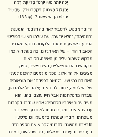
יָפָה יוֹתֵר מִנְּיוּ יוֹרְק" בְּלִי שֶׁלּוֹרְקָה 
יִתְגַּלְגֵּל מִצְּחוֹק בְּקִבְרוֹ וּבְלִי שֶׁהַשִּׁיר 
יִפְרֹשׁ מִן הַמְּצִיאוּת?  (עמ' 13)
הדובר מבקש להסביר לאהובה הלבנה, הנמענת 
"התמימה", "הלא יודעת", את עולמו האישי הפוליטי 
הפגוע באמצעות תמונה הלקוחה דווקא מארכיון 
הכאב היהודי – של תאי הגזים. בה בעת הוא כמו 
מבקש לשמור עליה מן האימה. הקוראות 
והקוראים הפוטנציאליים, האירופאיים, ספק 
מציצים אל הדיאלוג, ספק מוזמנים להיכנס לנעלי 
האהובה כמי שיש "לתאר בפניהם" את מוראותיה 
של המלחמה, לתווך להם את עולמו של אלמדהון, 
שברח מהמלחמות אבל חייו עוצבו בהן, והוא 
מעיד עבור איבריו הכרותים: אחיו שנהרג בקרבות 
עם צבא אסד ומקום גופתו לא נודע, שאר בני 
משפחתו וחבריו שנותרו בדמשק, וכן פלסטין 
הנבצרת מהשגה. להבנתי לקרוא את הספר הזה 
בעברית, ובעיניים ישראליות, פירושו להיות, במידה 