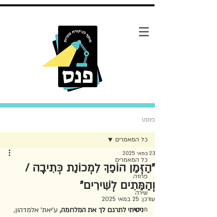
פוסט
כל המאמרים
23 במאי 2025
כל המאמרים
"הַזְּמַן הוֹפֵךְ לִמְכוֹנַת כְּתִיבָה /
פרוזה
וְהַמֵּתִים לְשִׁירִים"
שירה
עודכן:
25 במאי 2025
מחקר
ניסיתי לתרגם לך את המלחמה, 
ע'יאת' אלמדהון, 