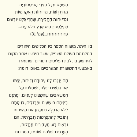
הֻשְׁמַט מִכָּל סִפְרֵי הַהִיסְטוֹרְיָה, 
מֵהַחֲדָשׁוֹת, מִדּוּחוֹת הָאָקָדֵמְיוֹת 
וּמִדּוּחוֹת הַחֲקִירָה, שֶׁהֲרֵי כֻּלָּנוּ יוֹדְעִים 
שֶׁפִלַסְטִין הִיא אֶרֶץ בְּלֹא עַם... 
פַּחחחחחח...(עמ' 31)
בין היתר, משווה הספר בין הפליטים היהודים 
במלחמת העולם השנייה, אשר חיפשו אחר מקום 
להיוושע בו, לבין הפליטים הסורים, שתוארו 
באמצעי התקשורת המערביים באופן דומה:
הֵם יִגְנְבוּ לָנוּ עֲבוֹדָה וְדִירוֹת, יְפַתּוּ 
אֶת הַנָּשִׁים שֶׁלָּנוּ, יִשְׁתַּלְּטוּ עַל 
הַמַּשְׁאַבִּים שֶׁהִקְצֵינוּ לָעֲנִיִּים, יִסְתַּנְּנוּ 
בֵּינֵיהֶם פּוֹשְׁעִים וּמְרַגְּלִים, כְּנִיסָתָם 
לְלֹא הַגְבָּלָה תְּזַעְזֵעַ אֶת הַיַּצִּיבוּת 
וְתוֹבִיל לְהִתְפָּרְקוּת חֶבְרָתִית. הֵם 
נִרְאִים רַע, מַעֲבִירִים מַחֲלוֹת, 
הָעֲרָכִים שֶׁלָּהֶם שׁוֹנִים, הַתַּרְבּוּת 