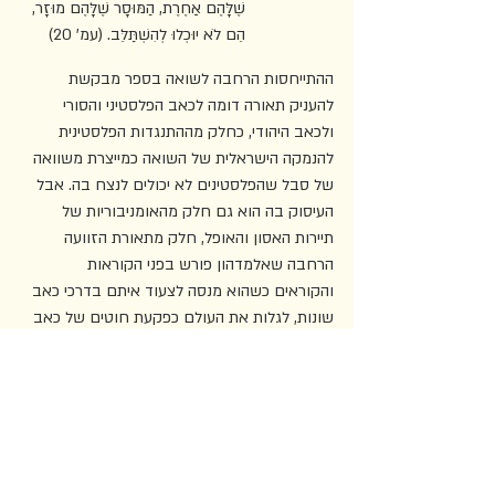
שֶׁלָּהֶם אַחֶרֶת, הַמּוּסָר שֶׁלָּהֶם מוּזָר, 
הֵם לֹא יוּכְלוּ לְהִשְׁתַּלֵּב. (עמ' 20)
ההתייחסות הרחבה לשואה בספר מבקשת 
להעניק תאורה דומה לכאב הפלסטיני והסורי 
ולכאב היהודי, כחלק מההתנגדות הפלסטינית 
להנמקה הישראלית של השואה כמייצרת משוואה 
של סבל שהפלסטינים לא יכולים לנצח בה. אבל 
העיסוק בה הוא גם חלק מהאומניבוריות של 
תיירות האסון והאופל, חלק מתאורת הזוועה 
הרחבה שאלמדהון פורש בפני הקוראות 
והקוראים כשהוא מנסה לצעוד איתם בדרכי כאב 
שונות, לגלות את העולם כפקעת חוטים של כאב 
וסבל. אלמדהון מציג לנו אמת היסטורית שלפיה 
אירופה אחראית על כל סוגי הסבל: 
אֵירוֹפָּה יְקָרָה, אַתְּ שֶׁהִמְצֵאת אֶת 
הָאִינְקְוִיזִיצְיָה, הֶעֱלֵית נָשִׁים עַל 
הַמּוֹקֵד בְּתוֹאֲנָה שֶׁהֵן מְכַשֵּׁפוֹת; אַתְּ, 
מַלְכַּת הַסַּחַר בַּעֲבָדִים שֶׁשִּׁנְּעָה 