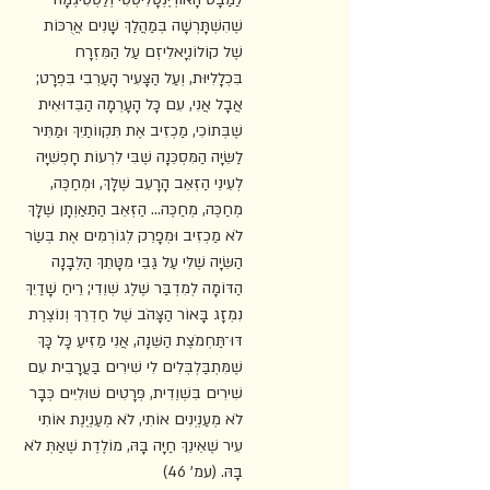
שֶׁהִשְׁתָּרְשָׁה בְּמַהֲלַךְ שָׁנִים אֲרֻכּוֹת 
שֶׁל קוֹלוֹנְיָאלִיזְם עַל הַמִּזְרָח 
בִּכְלָלִיּוּת, וְעַל הַצָּעִיר הָעַרְבִי בִּפְרָט; 
אֲבָל אֲנִי, עִם כָּל הָעָרְמָה הַבֵּדוּאִית 
שֶׁבְּתוֹכִי, מַכְזִיב אֶת תִּקְווֹתַיִךְ וּמַתִּיר 
לַשֵּׂיָה הַמִּסְכֵּנָה שֶׁבִּי לִרְעוֹת חָפְשִׁיָּה 
לְעֵינֵי הַזְּאֵב הָרָעֵב שֶׁלָּךְ, וּמְחַכֶּה, 
מְחַכֶּה, מְחַכֶּה... הַזְּאֵב הַתַּאַוְתָן שֶׁלָּךְ 
לֹא מַכְזִיב וּמְפָרֵק לְגוֹרְמִים אֶת בְּשַׂר 
הַשֵּׂיָה שֶׁלִּי עַל גַּבֵּי מִטָּתֵךְ הַלְּבָנָה 
הַדּוֹמָה לְמִדְבַּר שֶׁלֶג שְׁוֵדִי; רֵיחַ שָׁדַיִךְ 
נִמְזָג בָּאוֹר הַצָּהֹב שֶׁל חַדְרֵךְ וְנוֹצֶרֶת 
דּוּ־תַּחְמֹצֶת הַשֵּׁנָה, אֲנִי מַזִּיעַ כָּל כָּךְ 
שֶׁמִּתְבַּלְבְּלִים לִי שִׁירִים בַּעֲרָבִית עִם 
שִׁירִים בִּשְׁוֵדִית, פְּרָטִים שׁוּלִיִּים כְּבָר 
לֹא מְעַנְיְנִים אוֹתִי, לֹא מְעַנְיֶנֶת אוֹתִי 
עִיר שֶׁאֵינֵךְ חַיָּה בָּהּ, מוֹלֶדֶת שֶׁאַתְּ לֹא 
בָּהּ. (עמ' 46)