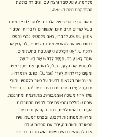
מלחמה, עינוי, סבל ורצח עם, וגיבורה בולטת 
המזדקרת הינה השואה.
תיאור סבלו הפיזי של הגבר הפלסטיני נבצר ממנו 
בשל קודים תרבותיים הקשורים לגבריות, הסביר 
אנטון שמאס. לדבריו, כאב פלסטיני גברי נתפס 
כחוויה שראוי לטאטא מתחת לשטיח, להקטין או 
להכחיש. "אֲנִי הַפָלַסְטִינִי שֶׁנִּטְבָּח בְּתַשְׁלוּמִים, 
עוֹמֵד כָּאן עֵירֹם, מְנַסֶּה לִלְבֹּשׁ אֶת הַשִּׁיר שֶׁלִּי 
וּלְהַסְתִּיר אֶת פְּצָעַי, מְבֻלְבָּל וְאוֹסֵף אֶת שְׁבָרַי מִפֹּה 
וּמִשָּׁם כְּדֵי לִהְיוֹת לָעַד" (עמ' 31), כותב אלמדהון, 
ומייצר את הזכאות להעיד על כאב פלסטיני וסורי 
מבעד לעמדה תרבותית היברידית. "הבגד השירי" 
שלו ארוג משפה אומניבורית, מתורגמת ומתרגמת, 
שפה שכוללת ומרצפת יחד לבנים מהתרבות 
הערבית והמוסלמית, בהם הקוראן והחדית' 
ומראות ממחוזות הלבנט ובפרט דמשק, עירו 
הכאובה והאהובה, יחד עם ספרות עולם 
אינטלקטואלית ואירופאית. הוא מדבר בשיריו 