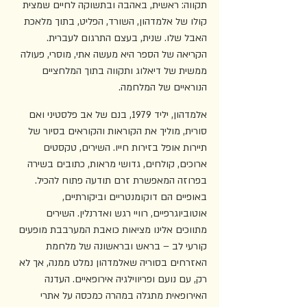
תקווה: ראשית, באהבה ובתשוקה לחיים שמצית 
קולו של אלמדהון, השורד, הפליט, בתוך מלאכת 
האבל שלו. שנית, בעצם התרגום לעברית. 
הקריאה של הספר היא מעשה אתי, מוסרי, פעולה 
ממשית של דיאלוג ותקווה בתוך המלחציים 
הנוראיים של המלחמה.
אלמדהון, יליד 1979, בנם של אב פלסטיני ואם 
סורית, מוליך את הקוראות והקוראים בסיור של 
תיירות אופל בזירות חייו. השירים, טקסטים 
ארוכים, קולחים, גדושי מראות, כתובים בשירה 
בפרוזה המאפשרת זרם תודעה פתוח להכיל. 
באופיים הם דוקומנטריים וביקורתיים, 
אוטוביוגרפיים, רוויי רגש ואדרנלין. השירים 
מתווכים אלינו מציאות כואבת המערבבת מופעים 
קורעי לב – בראש ובראשונה של מלחמת 
האזרחים בסוריה שאלמדהון נמלט ממנה, אך לא 
רק, עם נועם ופריווילגיה אירופאיים. העדנה 
האירופאית מתגלה במהרה כמכסה על אתרי 