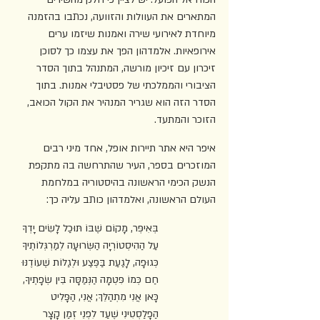
המתארים את העוולות והזוועה, נכתבו בהזמנה 
מיוחדת לאירועי שירה ואמנות שיזמו ערים 
אירופאיות. אלמדהון הפך את עצמו כך לסוכן 
זיכרון עם זיכיון מורשה, המתנהל בתוך הסדר 
הציבורי והממלכתי של פסטיבלי אמנות. בתוך 
הסדר הזה הוא שגריר המנהיר את הקול הכואב, 
הזוכר והמתעד.
איפר היא אתר תיירות אופל, אחד מיני רבים 
המוזכרים בספר, העיר שהתרחשה בה מתקפת 
הנשק הכימי הראשונה בהיסטוריה במלחמת 
העולם הראשונה, ואלמדהון כותב עליה כך:
בְּאִיפְּר, מָקוֹם שֶׁבּוֹ תּוּכַל לָשִׂים יָדְךָ 
עַל הַהִיסְטוֹרְיָה הַשְּׂרוּעָה לְמַרְגְּלוֹתֶיךָ 
כְּגוּפָה, לָגַעַת בַּפֶּצַע וּלְגַלּוֹת שֶׁעוֹדֶנּוּ 
חַם כְּמוֹ פִּטְמָה הַנְּמַסָּה בֵּין שְׂפָתֶיךָ, 
כָּאן אֲנִי מִתְהַלֵּךְ; אֲנִי, הַפָּלִיט 
הַפָלַסְטִינִי שֶׁעַד לִפְנֵי זְמַן קָצָר 