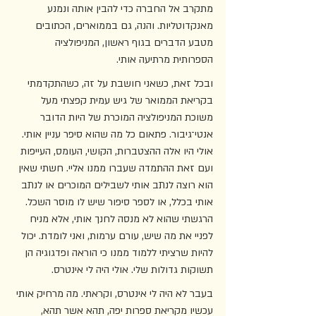
מתקרב אל החברה כדי להבין אותה ונמנע 
מאנקדוטליות. והנה, גם בממוארים, הכתובים 
מטבע הדברים בגוף ראשון, המניפולציה 
הספרותית מרתיעה אותי. 
ובכל זאת, כשאני חושבת על זה, כשהתקדמתי 
בקריאת הממואר של גיש עמית קפצתי מעל 
משוכת המניפולציה המוכרת של היות הדובר 
אנטי־גיבור. פתאום כל מה שהוא סיפר עניין אותי. 
אולי היו אלה ההצטברות, הקושי, העומס, העייפות 
ועם זאת ההתמדה שעברו ממנו אליי. חשתי שאין 
הוא רוצה לנתב אותי לשבילים המוכרים או לנתב 
אותי בכלל, או לספר סיפור שיש לו מוסר השכל. 
הרגשתי שהוא לא מנסה לחנך אותי, אלא מניח 
לפניי את מה שיש, עורם ערמות, ואני לומדת. יכול 
להיות שרציתי ללמוד ממנו כי הוראה ופדגוגיה הן 
תשוקות גדולות שלי. אולי היה לי אינטרס.
בעבר לא היה לי אינטרס, וקראתי. מה מרחיק אותי 
עכשיו מקריאת ספרות יפה, תהא אשר תהא, 