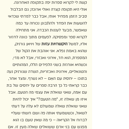
קשה לי לקרוא ספרות יפה בתקופה האחרונה. 
אולי היא תקופה קצרה ואולי ארוכה; גם הבלבול 
סביב הזמן מפחיד אותי, אבל כבר למדתי שכדאי 
להשעות את הפחד ולהתבונן נכוחה עד כמה 
שאפשר, מבעד לעננות הכבדה. אני מתחילה 
לקרוא ספר ומפסיקה. לפעמים מתוך כוונה לחזור 
אליו, למשל 
היקשרויות עזות
 של ויויאן גורניק, 
שהוא באמת נפלא. אני אוהבת את הקול של 
המספרת, הוא חד, אירוני ואכזרי, אבל לא מדי, 
וכשהיא אוחזת בשני הלפידים הללו, המהותיים 
והטונאליים, אירוניה ואכזריות, השדה שגורניק נעה 
בתוכו – יחסיה עם האֵם – לא נשרף. ומצד אחר, 
כבר קראתי כל כך הרבה ספרים על יחסים של בת 
עם אִמה, שאני שואלת את עצמי מה הטעם. אבל 
איזו מן שאלה זו, "מה הטעם?" איך יכול להיות 
שאני שואלת שאלה שמעולם לא עלה על דעתי 
לשאול, וכששמעתי אותה פה ושם חשתי שעליי 
לברוח אל הקריאה – כי מה שאין טעם בו הוא 
מפגש עם בני אדם ששואלים שאלה מעין זו. אם 