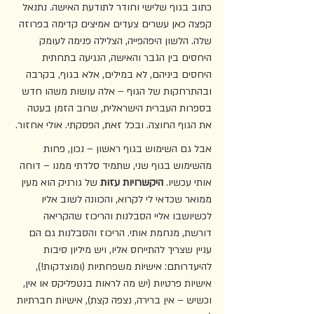
כתוב בגוף שלישי וחודר לתודעת האישה. נתנאל 
קפצה כאן עשרים צעדים אמיצים קדימה בפרוזה 
שלה. הלשון היפהפייה, הצלילה פנימה לעומק 
היחסים בין הגבר והאישה, הנגיעה בתחתית 
היחסים ביניהם, לא במילים, אלא בגוף, בקרבה 
ובהתרחקות של הגוף – אלה עושות משהו חדש 
בספרות העברית הישראלית, שרוב הזמן בעטה 
את הגוף החוצה. ובכל זאת, הפסקתי. אולי אחזור. 
אבל גם השימוש בגוף ראשון – נכון, פחות 
מהשימוש בגוף שני, שתמיד סלדתי ממנו – דוחה 
אותי עכשיו. 
היקשרויות עזות
 של גורניק הוא מעין 
ממואר שכדאי לי לקרוא, והכוונה לשוב אליו 
לכשיושבו אליי הסבלנות והריכוז שהקריאה 
דורשת, מנחמת אותי. הריכוז והסבלנות גם הם 
עניין שצריך להתייחס אליו, ויש מיליון סיבות 
להיעדרותם: אישיוֹת משפחתיות (ומוצדקות!), 
אישיוֹת פרטיות (יש מה לראות בנטפליקס או אין, 
וכשיש – אין ברירה, נצפה קצת), אישיוֹת חברתיות 