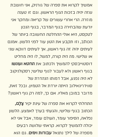
אמשיך לקרוא את ספרה של גורניק, אני חושבת 
שזה יהיה בזכות הגוף הראשון. וגם זו טענה 
מוזרה. הרי אחרי עשורים של קריאה ומחקר אני 
יודעת שהבחירה בגוף המדבר, בגוף הנכון 
לטקסט, היא אולי ההחלטה החשובה ביותר של 
הכותב, וזו תקבע את הטון עוד לפני הלשון. אמנם 
לעיתים יהיה זה גוף ראשון, אך לעיתים דווקא שני 
או שלישי. מה היה קורה, למשל, לו היה מחליט 
דוסטוייבסקי להמשיך ולכתוב את 
החטא ועונשו
בגוף ראשון ולא לעבור לגוף שלישי; רסקולניקוב 
לא היה נפגע, אבל דמותו הנהדרת של 
סווידריגאילוב הייתה יורדת אל הטמיון. ובכל זאת, 
מדובר במובן מאליו. אם כך, למה רק גוף ראשון?
התחלתי לקרוא את ספרה של עינת יקיר 
צֶלֶם,
הכתוב בגוף שלישי, והגעתי בערך לאמצע. הלשון 
נפלאה, הסיפור עומד, העולם עומד, אבל אני לא 
יכולה להמשיך לקרוא. קראתי שלושה רבעים 
מספרה של לילך נתנאל 
עבודות וימים
. גם הוא 