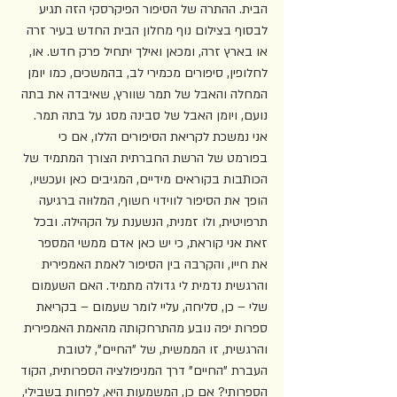
הבית. ההתרה של הסיפור הפיקרסקי הזה תגיע 
לבסוף בצילום נוף מחלון הבית החדש בעיר זרה 
או בארץ זרה, ומכאן ואילך יתחיל פרק חדש. או, 
לחלופין, סיפורים מכמירי לב, בהמשכים, כמו יומן 
המחלה והאבל של תמר שוורץ, שאיבדה את בתה 
נועם, ויומן האבל של סבינה מסג על בתה תמר. 
אני נמשכת לקריאת הסיפורים הללו, אם כי 
בפורמט של הרשת החברתית הצורך המתמיד של 
הכותבות בקוראים מידיים, המגיבים כאן ועכשיו, 
הופך את הסיפור לווידוי חשוף, המלוּוה ברגיעה 
תרפויטית, ולו זמנית, הנשענת על הקהילה. ובכל 
זאת אני קוראת, כי יש כאן אדם ממשי המספר 
את חייו, והקִרבה בין הסיפור לאמת האמפירית 
והרגשית נדמית לי גדולה מתמיד. האם השעמום 
שלי – כן, סליחה, עליי לומר שעמום – בקריאת 
ספרות יפה נובע מהתרחקותה מהאמת האמפירית 
והרגשית, זו הממשית, של "החיים", לטובת 
העברת "החיים" דרך המניפולציה הספרותית, הקוד 
הספרותי? אם כן, המשמעות היא, לפחות בשבילי, 