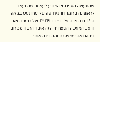
שהמעשה הספרותי המודע לעצמו, שהתעצב 
לראשונה ברומן 
דון קיחוטה
 של סרוונטס במאה 
ה-17 ובכתיבה על חיים ב
וידויים
 של רוסו במאה 
ה-18, המעשה הספרותי הזה איבד הרבה מכוחו. 
וזו הודאה שמצערת ומפחידה אותי.
כשישבנו בקפה לפני כשבוע, רות קרטון-בלום 
ואני, היא העלתה את עניין הסוד: עד כמה בעצם 
נעלם הסוד מחיינו. הכול חשוף, כולם נחשפים, 
וגם הסופרים והסופרות מספרים הכול על חייהם. 
האינטימיות נעלמת, המסתורין נעלם. אני חושבת 
שזו סיבה מרכזית שמרחיקה אותי מקריאת 
הספרות היפה. הסופרת שהעלתה אתמול 
לפייסבוק תצלום של החתול שלה, והיום פוסט 
תלונה נגד חברת המקררים, פרסמה לאחרונה 
ספר; אבל מה אעשה אם האינטימיות והמסתורין 
ניטלו ממנו בשל החשיפה היתרה של הורתו? 
תשליל שנחשף לאור מהר מדי ונשרף.
ועוד בעניין הסוד: אני קוראת עכשיו את הספר 