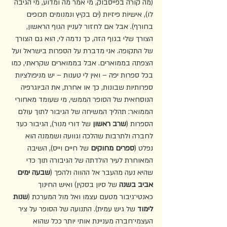
(מה קורה בפייסבוק, מי אמר מה ומדוע, מי הגיבה 
לו), אישיוֹת פיזיות (ים בקיץ ונמנומים תכופים 
בחורף). אבל אם לחזור לעניין הגוף הראשון, 
הצורך שלי בגוף הזה, כך נדמה לי, הוא גם הצורך 
של התקופה. אני מדברת על הספרות בישראל ועל 
הצפתה בממוארים. אבל בממוארים שקראתי, כמו 
בכל ספרות יפה – ואין לי טענות – יש מניפולציות 
ספרותיות שבונות, כך או אחרת, את הביוגרפיה 
הנוסחאית של הסופר הממשי, מי שעומד מאחורי 
הממואר: תהליך המשיחה של הגיבור לתוך עולם 
הספרות (
שרב ראשון
 של דורי מנור), הגיבור כעד 
לחברה ולתרבות שהלכה וגוועה ושממנה הוא 
נפלט (
ספרים מחוקים
 של חיים וייס), השיבה 
המאוחרת לעיר הולדתה של הגיבורה תוך כדי 
שהיא נעה מהעבר אל ההווה ולהפך (
שבעה ימים 
אביב בשנה
 של סיון בסקין) ואיש החינוך 
כאנטי־גיבור מטעם עצמו ואל מול המערכת (
שנות 
לימוד
 של גיש עמית). התנועה של הסופר על ציר 
העצמי־חברה מעניינת אותי יותר ככל שהוא 