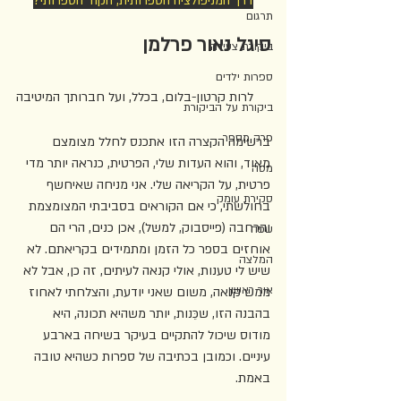
דרך המניפולציה הספרותית, הקוד הספרותי?
תרגום
סיגל נאור פרלמן
ביקורת צעירה
ספרות ילדים
לרות קרטון-בלום, בכלל, ועל חברותך המיטיבה
ביקורת על הביקורת
פרק מספר
ברשימה הקצרה הזו אתכנס לחלל מצומצם 
מאוד, והוא העדות שלי, הפרטית, כנראה יותר מדי 
מסה
פרטית, על הקריאה שלי. אני מניחה שאיחשף 
סקירת עומק
בחולשתי, כי אם הקוראים בסביבתי המצומצמת 
והרחבה (פייסבוק, למשל), אכן כנים, הרי הם 
שפה
אוחזים בספר כל הזמן ומתמידים בקריאתם. לא 
המלצה
שיש לי טענות, אולי קנאה לעיתים, זה כן, אבל לא 
אור ראשון
ממש קנאה, משום שאני יודעת, והצלחתי לאחוז 
בהבנה הזו, שכֵּנות, יותר משהיא תכונה, היא 
מודוס שיכול להתקיים בעיקר בשיחה בארבע 
עיניים. וכמובן בכתיבה של ספרות כשהיא טובה 
באמת. 