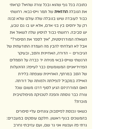
כתובה בכל גוף שהוא ובכל צורה שהיא? קראתי 
את הנובלה 
החזאית
 של תמר וייס-גבאי. רחשתי 
כבוד לעובדה שיש בנובלה שלה עולם שלא נבנה 
רק על יחסים בין בני אדם, אלא יש בו גם טבע, 
יש סביבה. רחשתי כבוד לניסיון שלה לשאול את 
השאלה המודרניסטית, "איך לספר את הסיפור?" 
אבל לא הצלחתי להבין מה העמדה התודעתית של 
הגיבורים – הדודה, האחיינית והסב, ובעיקר 
הרגשתי שוייס-גבאי מניחה יד כבדה על הסמלים 
הפרוידיאניים המשומשים כבר לעייפה: ההינעלות 
של הסב במרתף, האחיינית שצפתה בלידת 
האיילה במקביל לנפילתה ולמותה של דודתה. 
האם המודרניזם הגיע לסוף דרכו משום שכל 
צורה כבר נוסתה והפכה לטכניקה מניפולטיבית 
מוכרת?
כשאני נכנסת לפייסבוק צונחים עליי סיפורים 
בהמשכים בגוף ראשון. חלקם עוסקים במעברים: 
גרתי פה ועכשיו אני גר שם, ועם עזיבתי נחרב 