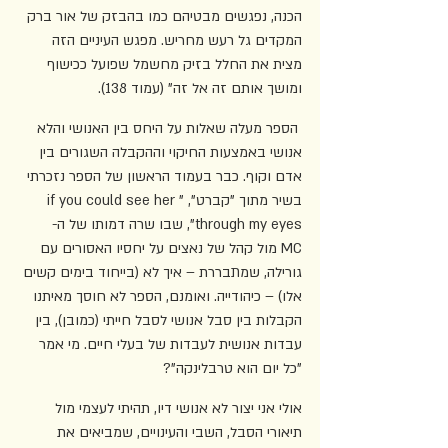
הכנה, נפגשים מבטיהם כמו בהבזק של אור ברק 
המקדים גל רעש מחריש. מפגש העיניים הזה 
מצית את החלל בזיק מחשמל שפועל ככישוף 
ומושך אותם זה אל זה" (עמוד 138).
 הספר מעלה שאלות על היחס בין האנושי והלא 
אנושי באמצעות החיקוי וההקבלה השגורים בין 
אדם וקוף. כבר בעמוד הראשון של הספר נזכרתי 
בשיר מתוך "קברט", "if you could see her 
through my eyes", שבו שרה דמותו של ה-
MC מול קהל של נאצים על יחסיו האסורים עם 
גורילה, שמתבררת – איך לא (בייחוד בימים קשים 
אלו) – כיהודייה. ואומנם, הספר לא חוסך מאיתנו 
הקבלות בין סבל אנושי לסבל חייתי (כמובן), בין 
עבדות אנושית לעבדות של בעלי חיים. מי אמר 
"כל יום הוא טרבלינקה"?
אולי אני יצור לא אנושי דיו, תהיתי לעצמי מול 
תיאורי הסבל, השבי והעינויים, שמביאים את 