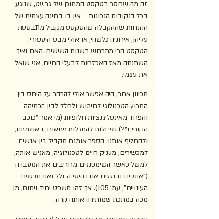
זה מה שחסר בטקסט הממוכן של גרשט, שנוגע 
בכל הנקודות הנכונות – אין בו בחינה עצמית של 
ההנחות שההקבלה שהטקסט מקביל מתבססת 
עליהן, אירוניה כלשהי, או אולי מבט היסטורי. 
הטקסט הרי מתרחש בשנות השישים. האם ואיך 
השתנתה מאז האכזריות לבעלי החיים, אני שואל 
את עצמי.
מכיוון אחר, היה אפשר אולי להרהר על היחס בין 
המרוץ הטכנולוגי לחימוש ולחלל לבין הכמיהה 
והפחד מאינטליגנציות חלופיות (מי אמר "כוכב 
הקופים"?) שיכולות להתגלות פתאום, באשמתנו, 
ולהחליף אותנו. הספר אומנם מקביל בין אנשים 
למכשירים, מעניק חיים לטכנולוגיה, מאניש אותה, 
למשל כאשר השימפנזים מחריבים את המעבדה 
("אונסים ובוזזים את רהיטי החלל ואת מכשירי 
העינויים", עמ' 105). אך זהו משפט יחיד ויתום, מן 
מכה במתכת שמותירה אותה קרה.  