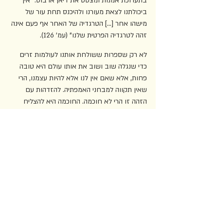
בתערוכת אמנות ומצטט את דיאן ארבוס: "אין 
ביכולתנו לצאת מעורנו ולהיכנס תחת עור של 
מישהו אחר [...] הטרגדיה של האחר אף פעם אינה 
זהה לטרגדיה הפרטית שלנו" (עמ' 126).
לא רק שספרות ששולחת אותנו לעולמות זרים 
כדי שנגלה שוב ושוב את אותו עולם היא טובה 
פחות, אלא שאם אין לנו אלא להיות עצמנו, הרי 
שאין תקווה למבחני האמפתיה. להזדהות עם 
הזהה זו הרי לא חוכמה. החוכמה היא להצליח 
להרגיש כך כלפי משהו אחר, זר, שחורג מאיתנו 
ונשגב מבינתנו. אפשר לראות ב"מוסר ההשכל" 
של הספר מן תמונת תשליל מדכדכת לסופו הבלתי 
נשכח של "כוכב הקופים" המקורי, שבו מגלה 
האסטרונאוט האנושי שלא הגיע לכוכב זר 
שקופים משעבדים בו בני אדם, אלא שכל הזמן 
הזה היה על כדור הארץ.
לאורך הספר ברדלי מבהיר שהוא וחאם דינם 
זהה, הם ממש אותה ישות. ואם כך, האם החיה 