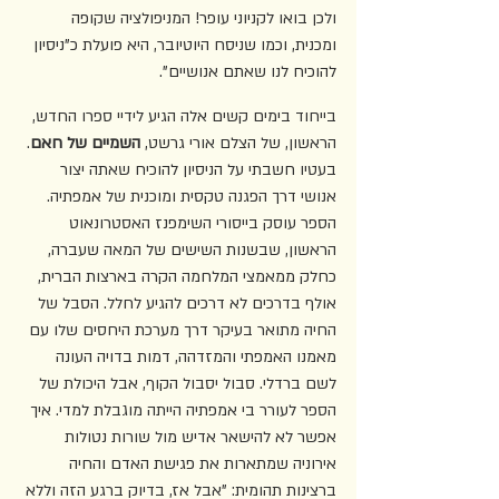
ולכן בואו לקניוני עופר! המניפולציה שקופה 
ומכנית, וכמו שניסח היוטיובר, היא פועלת כ"ניסיון 
להוכיח לנו שאתם אנושיים".
בייחוד בימים קשים אלה הגיע לידיי ספרו החדש, 
הראשון, של הצלם אורי גרשט, 
השמיים של חאם
. 
בעטיו חשבתי על הניסיון להוכיח שאתה יצור 
אנושי דרך הפגנה טקסית ומוכנית של אמפתיה. 
הספר עוסק בייסורי השימפנז האסטרונאוט 
הראשון, שבשנות השישים של המאה שעברה, 
כחלק ממאמצי המלחמה הקרה בארצות הברית, 
אולף בדרכים לא דרכים להגיע לחלל. הסבל של 
החיה מתואר בעיקר דרך מערכת היחסים שלו עם 
מאמנו האמפתי והמזדהה, דמות בדויה העונה 
לשם ברדלי. סבול יסבול הקוף, אבל היכולת של 
הספר לעורר בי אמפתיה הייתה מוגבלת למדי. איך 
אפשר לא להישאר אדיש מול שורות נטולות 
אירוניה שמתארות את פגישת האדם והחיה 
ברצינות תהומית: "אבל אז, בדיוק ברגע הזה וללא 