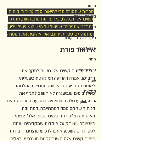
תרגום
ספרות שמסורה מדי לתיאורי סבל (בייחוד בימים 
ביקורת צעירה
קשים אלו ובכלל), בלי עדינות מתבקשת, נותרת 
"מבדק אמפתיה" שפועל על מי שהוא פועל עליו, 
ספרות ילדים
ומחמיץ גם ספרותית וגם אידיאולוגית את המטרה
ביקורת על הביקורת
אילאור פורת
פרק מספר
מסה
סקירת עומק
בייחוד בימים קשים אלו חשוב לתקף את 
הרב־קו, אמרה ההודעה המוקלטת כשעליתי 
שפה
לאוטובוס בפעם הראשונה מתחילת המלחמה. 
המלצה
כאילו בימים שבשגרה לא חשוב לתקף את 
הרב־קו, ערטלה הסיפא של ההודעה המוקלטת את 
אור ראשון
הגיחוך של הסיסמה המתחייבת, המחויבת, 
האוטומטית: "בייחוד בימים קשים אלו". צפיתי 
ביוטיובר שצוחק על מוסדות שמקדימים אותה 
לניסיון ריק לשכנע אותנו לרכוש מוצרים – בייחוד 
בימים קשים אלה חשוב לקנות תוצרת ישראלית! 