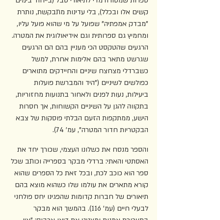
ספרות שמסורה מדי לתיאורי סבל (בייחוד בימים 
קשים אלו ובכלל), בלי עדינות מתבקשת, נותרת 
"מבדק אמפתיה" שפועל על מי שהוא פועל עליו, 
ומחמיץ גם ספרותית וגם אידיאולוגית את המטרה. 
הרגעים שהטקסט הכי מעניין בהם הם הרגעים 
שגרשט מתאר בהם אלימות אחרת, למשל 
כשברדלי מצחצח שיניים והחיידקים מתוארים 
כפולשים לשיניים ("היד והמברשת פועלות 
ביעילות, נעות לפנים ולאחור בתנועות מחזוריות, 
בתקווה להגן על השיניים הקשוחות, אך חסרות 
הישע, ממתקפות הזעם הבלתי פוסקות של צבא 
הבקטריות חדור המטרה", עמ' 74).
והספר מנסח את כשלונו העצמי, שכורך יחד את 
האסתטי והאתי: ברדלי מבקר בספרייה וכותב שכל 
ספר הוא כוכב לכת, ובכל זאת כל הספרים שהוא 
קורא מתארים את עולמו שלו כשהוא מוצא בהם 
תיאורים של חברות קדומות שהפגינו יחס פולחני 
לבעלי חיים (עמ' 116). בהמשך הוא מבקר 