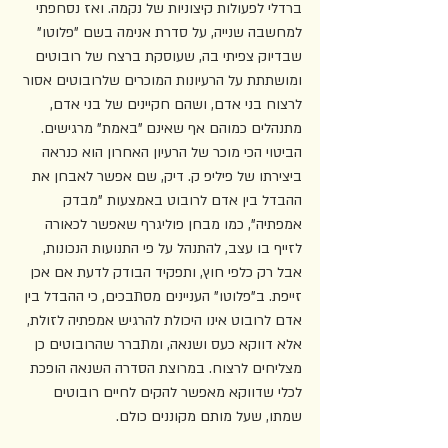
ברדלי לפעולות קיצוניות של נקמה. ואז נסחפתי 
למחשבה שנייה, על סדרת אנימה בשם "פלוטו" 
שבדיוק צפיתי בה, שעוסקת ברצח של רובוטים 
ומושתתת על הרעיונות המוכרים שלרובוטים אסור 
לרצוח בני אדם, ושהם חקיינים של בני אדם, 
מתנהלים כמוהם אף שאינם "באמת" מרגישים. 
הביטוי הכי מוכר של הרעיון האחרון הוא כנראה 
ביצירתו של פיליפ ק. דיק, שם אפשר לאבחן את 
ההבדל בין אדם לרובוט באמצעות "מבדק 
אמפתיה", כמו מבחן פוליגרף שאפשר לכאורה 
לזייף בו עצב, להתנהל על פי התנועות הנכונות, 
אבל רק כלפי חוץ, ותפקיד הבודק לדעת אם אכן 
זייפת. ב"פלוטו" העניינים מסתבכים, כי ההבדל בין 
אדם לרובוט אינו היכולת להרגיש אמפתיה לזולת, 
אלא דווקא כעס ושנאה, ומתברר שהרובוטים כן 
מצליחים לרצוח. במרוצת הסדרה השנאה הופכת 
לכלי שדווקא מאפשר להקים לחיים רובוטים 
שמתו, שעל מותם מקוננים כולם.