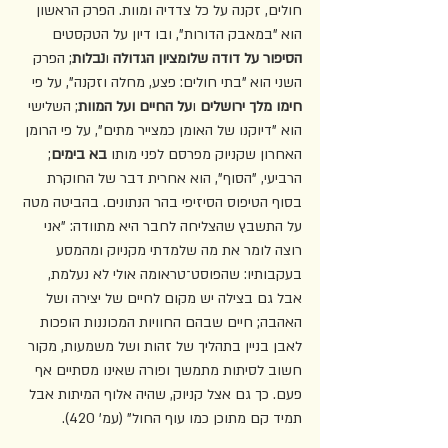
חולים, זקנה על כל צדדיה ומוות. הפרק הראשון 
הוא "במאבק הדורות", ובו דיון על הטקסטים 
הסיפור על דודה שלומציון הגדולה
 ו
נבלות
; הפרק 
השני הוא "בתי חולים: פצע, מחלה וזקנה", על פי 
חימו מלך ירושלים
 ו
על החיים ועל המוות
; השלישי 
הוא "דיוקנו של האומן כמצייר מתים", על פי הרומן 
האחרון שקניוק מפרסם לפני מותו 
בא בימים
; 
הרביעי, "הסוף", הוא אחרית דבר של החוקרת 
בסוף הטיפוס הסיזיפי בהר הנתונים. בהביטה מטה 
על התשבץ שהצליחה לחבר היא מתוודה: "אני 
רוצה לומר את מה שלמדתי מקניוק ומהמסע 
בעקבותיו: שהפוסט־טראומה אולי לא נעלמת, 
אבל גם בצילה יש מקום לחיים של יצירה ושל 
האהבה; חיים שבהם החוויות המכוננות הופכות 
לאבן בניין בתהליך של זהות ושל משמעות, מקור 
חשוב לסיתות מתמשך ופורה שאינו מסתיים אף 
פעם. כך גם אצל קניוק, שהיה אלוף המיתות אבל 
תמיד קם מתוכן כמו עוף החול" (עמ' 420).