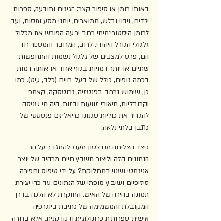
באותו רומן או סיפור קצר: הגיגים ותודעה, ספרות 
ילדים, וידוי ובלש, ממוארים, יומני מסע ומסות, ועד 
לרומן היסטורי־מיתי רחב יריעה הפורש את מכלול 
גלגולי הגורל היהודי. לרוב, המחבר והמספר חד 
הם, פרט למצבים של גלגול נשמות והתחפשות: 
שתיים או יותר דמויות בגוף אחד או אותה דמות 
בכמה גופים, כולל של בעלי חיים (כלב, עיט). כמו 
כן, שימוש נרחב בפנטזיה, גרוטסקה, קאמפ 
וקרנבליות, תיאורי זוועות ובזות. היה מי שניסה 
להגדיר את כוליות סגנונו כריאליזם פנטסטי של 
כתבן בלתי נלאה.
כיצד הצליחה מנדלסון מעוז להתגבר על הר 
הנתונים הזה וליצור תשבץ חיים מרהיב של יוצר 
אניגמטי ושנוי במחלוקת? על ידי טיפוס וחפירה 
סיזיפיים ושיבוץ מופתי של הנתונים עד כדי יצירת 
תמונה בהירה של האיש. החוקרת לא הלכה בדרך 
המקובלת והמשמימה של כתיבת ביוגרפיה 
אישית־ספרותית כרונולוגית ודקדקנית, אלא בחרה 