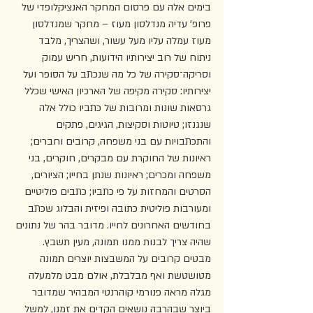
בימים אלה עם פרסום המחקר האנציקלופדי של 
פרופ' עדיה מנדלסון מעוז – מחקר שמנדלסון 
מעוז עמלה עליו מעל עשור, ושהצריך, מלבד 
ניתוח של רוב יצירותיו הידועות, חריש עמוק 
וסריקה־סקירה של כל מה שנכתב על הסופר ועל 
יצירותיו: סקירה מקיפה של הארכיון האישי שכלל 
גרסאות שונות ומרובות של כתביו כולל אלה 
שנגנזו; טיוטות וסקיצות, הגיגים, פתקים 
והתכתבויות עם בני משפחה, קרובים וחברים; 
ראיונות של החוקרת עם מבקרים, חוקרים, בני 
משפחה ומכרים; ראיונות שנתן בחייו; הציורים, 
הסרטים והמחזות על פי כתביו; כתבים פוליטיים 
ומעורבות פוליטית כתובה ופיזית והבלוג שכתב 
בחודשים האחרונים לחייו. מדובר בהר של נתונים 
שהיה צריך לבנות ממנו תמונה, מעין תשבץ. 
מבטים קרובים על המשבצות יוצרים תמונה 
מטושטשת ואף מבלבלת, אולם מבט מלמעלה 
מגלה מראה פנורמי קוהרנטי המבהיר שמדובר 
ביוצר שבהרבה נושאים הקדים את זמנו, למשל 