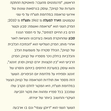
הראשון, "פרגמנטים מהעבר: פואטיקת ההתקה 
והעדות של קניוק", עוסק בגרסאות שונות של 
אירועי טראומה במלחמת תש"ח על פי שני 
טקסטים: 
היורד למעלה
 מ־1961 ו
תש"ח
 מ־2010; 
הפרק השני הוא "טראומה ואשמה: סבון וקשר 
הדם בין החיים למתים", על פי הספר הגנוז 
סבון
 שהחוקרת מצאה בעיזבונו והוציאה לאור 
אחרי מותו; הפרק השלישי הוא "הכתיבה הכלבית 
של קניוק", הכולל סקירה על משמעות הכלב 
והכלביות בחלק ניכר מספריו של קניוק; הפרק 
הרביעי הוא "בין הקצוות: יורם קניוק וסוזן זונטג", 
והוא עוסק במערכת היחסים ביניהם והסרט של 
זונטג וספיחיו על מלחמת יום הכיפורים. השער 
הזה מספר את תולדות הטראומה של קניוק הצעיר 
במלחמת תש"ח, היא המקור להלם הקרב שלו 
שמככב בכל ספריו ומהווה את מקור הנביעה 
העיקרי והחשוב ביותר של יצירתו.
השער השני הוא "דיוקן עצמי" וגם בו ארבעה 