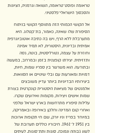
טראומה ופוסט־טראומה, השואה וגרמניה, הציונות 
והסכסוך הישראלי־פלסטיני.
אל הקושי הכמותי הזה מתווסף הקושי בניתוח 
הסיפורת שלו שאינה, כאמור, בת־קטלוג. היא 
מתערבלת ללא הרף, ויש בה כתיבה אוטוביוגרפית 
אמיתית ובדיונית, היסטורית, לא תמיד אמינה 
וחוזרת על עצמה, נטורליסטית, בוטה, גסה 
ותזזיתית. יצירתו קופצנית בזמן ובמרחב, במעשה 
ובתודעה. הוא משרשר בין ספריו שמות, חיות, 
דמויות ומאורעות עם ובלי שינויים או הסוואות. 
ביצירותיו הבדיוניות ביותר עדיין משובצים 
אלמנטים של מציאות היסטורית קונקרטית בצורת 
שמות אישים ויצירות, מקומות ואירועים שקרו. 
עלילות סיפוריו מתרחשות בארץ ישראל שלפני 
ואחרי קום המדינה וחלקן באירופה ובאמריקה, 
במיוחד בפריז וניו יורק, שם חי תקופות ארוכות 
בין 1951 ל־1961. חיבוריו כוללים תערובת של 
לשון גבוהה ונמוכה, סוגות ותת־סוגות, לעיתים 