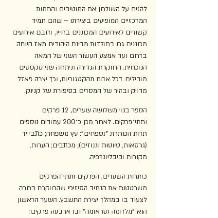
להניח על השולחן את המוטיבים והתמות 
המרכזיים המופיעים ביצירתו – שהם תמיד 
קשורים לאירועים המכוננים בחייו, ורובם אירועים 
מכוננים גם בתולדות מדינת היהודים מאז היותה 
ברחם ועד אמצע העשור השני של המאה 
הנוכחית. החוקרת הגדירה וניתחה שני טקסטים 
מובילים בכל אחת מהקטגוריות, וכך יצרה פאזל 
מדויק ובהיר של המסרים בסיפורת של קניוק.
הספר בנוי משלושה שערים, 12 פרקים 
ותתי־פרקים. לאחר מכן כ־200 עמודים נוספים 
תחת הכותרת "נספחים": עץ משפחה; כתבי יד 
(גרסאות, טיוטות וגנוזים); מכתבים; הערות, 
מקורות וביבליוגרפיה.
כותרות השערים, הפרקים ותתי־הפרקים 
משרטטות את הנתיב הסיזיפי שהחוקרת בחרה 
לצעוד בו במהלך יצירת התשבץ. השער הראשון 
הוא "מלחמה וטראומה" ובו ארבעה פרקים: 