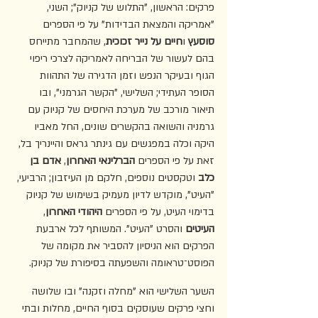
פרקים: הראשון, "התלוש של קניוק"; השני, 
"אמריקה והמצאת הבדידות" על פי הספרים 
סוסעץ
 ו
חיים על נייר זכוכית
, שהמחבר מתייחס 
בהם לעשור של הבריחה לאמריקה לצרכי ריפוי 
הגוף ובעיקר הנפש וזמן הדגירה של התהוות 
הסופר העתידי; השלישי, "הקשר הגרמני", ובו 
תיאור מורכב של מערכת היחסים של קניוק עם 
גרמניה והשואה בהקשרים שונים, החל מאביו 
היקה וכלה במפגשים עם גינתר גראס והיינריך בל, 
זאת על פי הספרים 
הברלינאי האחרון
, 
אדם בן 
כלב
 וטקסטים נוספים, חלקם מן העיזבון; הרביעי, 
"העיט", מוקדש לדיון מעמיק בשימוש של קניוק 
בדימוי העיט, על פי הספרים 
היהודי האחרון
, 
העיטים
 והסרט "העיט". המשותף לכל ארבעת 
הפרקים הוא הניסיון להסביר את מקומה של 
הפוסט־טראומה והשפעתה בסיפורת של קניוק.
השער השלישי הוא "מחלה וזקנה" ובו שלושה 
וחצי פרקים שעוסקים בסוף החיים, מחלות ובתי 