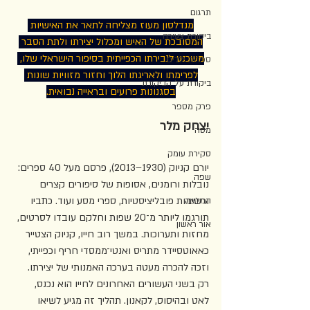
תרגום
מנדלסון מעוז מצליחה לתאר את האישיות 
ביקורת צעירה
המסובכת של האיש ומכלול יצירתו ולתת הסבר 
משכנע לנבירתו הכפייתית בסיפור הישראלי שלו, 
ספרות ילדים
לפרימתו ולאריגתו הלוך וחזור מזוויות שונות 
ביקורת על הביקורת
בסגנונות פרועים ובראייה נבואית.
פרק מספר
יצחק מלר
מסה
סקירת עומק
יורם קניוק (1930–2013), פרסם מעל 40 ספרים: 
שפה
נובלות ורומנים, אסופות של סיפורים קצרים 
ורשימות פובליציסטיות, ספרי מסע ועוד. כתביו 
המלצה
תורגמו ליותר מ־20 שפות וחלקם עובדו לסרטים, 
אור ראשון
מחזות ותערוכות. במשך רוב חייו, קניוק הצטייר 
כאאוטסיידר מתריס ואנטי־ממסדי חריף וכפייתי, 
וזכה להכרה מעטה בערכה האמנותי של יצירתו. 
רק בשני העשורים האחרונים לחייו הוא נכנס, 
לאט ובהיסוס, לקאנון. תהליך זה מגיע לשיאו 