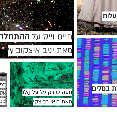
עלות
חיים וייס על
ההתחלה 
מאת יניב איצקוביץ'
רפי
ת במלים
נועה שורק על
עֹל הַלּוּ
אס
מאת רואי רביצקי
פט