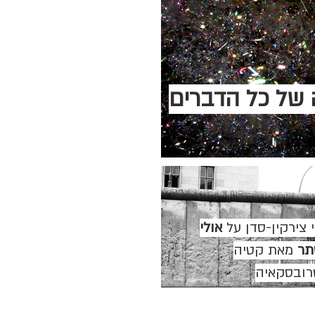
של כל הדברים
 צירקין-סדן על
אולי
תר
מאת קטיה
רובסקאיה