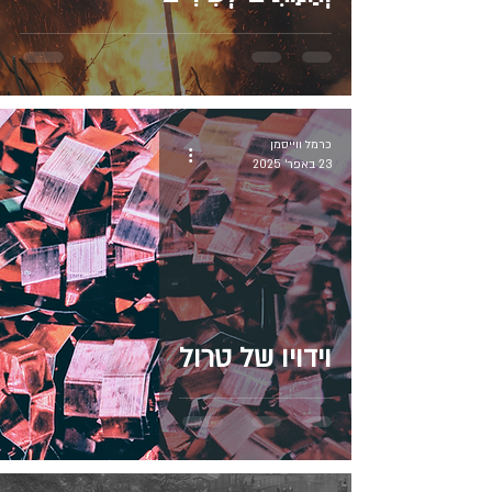
כרמל ווייסמן
23 באפר׳ 2025
וידויו של טרול