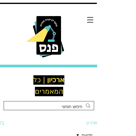
ארכיון
| כל
המאמרים
ארכיון
תרגום