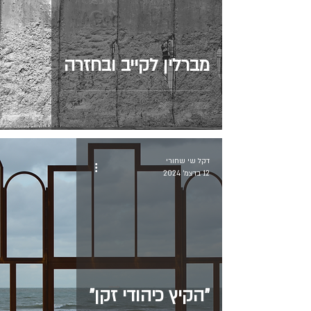
מברלין לקייב ובחזרה
דקל שי שחורי
12 בדצמ׳ 2024
"הקיץ כיהודי זקן"