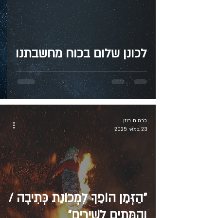
לכונן שלום בכוח מחשבתנו
כרמית רוזן
23 במאי 2025
"הַזְּמַן הוֹפֵךְ לִמְכוֹנַת כְּתִיבָה /
וְהַמֵּתִים לְשִׁירִים"