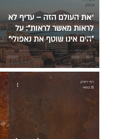
עומק
שפה
״את העולם הזה – עדיף לא
המלצה
לראות מאשר לראות״: על
אור
״הים אינו שוטף את נאפולי״
ראשון
מאת אנה מריה אורטזה
רפי רזניק
31 במאי