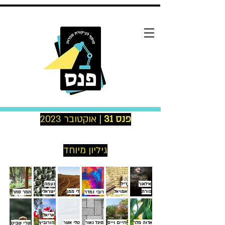
פנס 31
| אוקטובר 2023
גיליון מיוחד
אילאור
ז'יל
נעמה
פורת
אמויאל
לי מ
מן
ישראלי
רובי
נמדר
תמר
סתר
אריאל
אדוה
מלר
חיי
ם וייס
סיג
ל נאור
טלי
אשר
הורוביץ
שר
י שביט